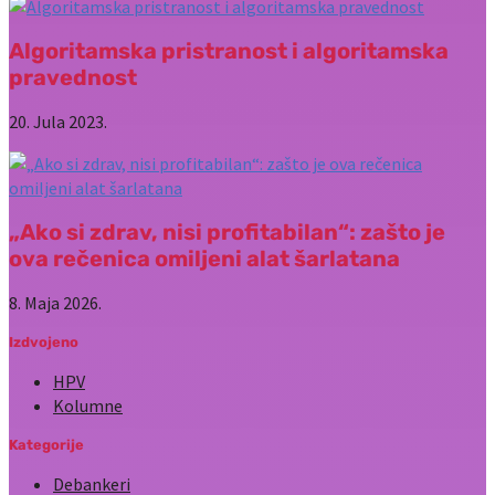
Algoritamska pristranost i algoritamska
pravednost
20. Jula 2023.
„Ako si zdrav, nisi profitabilan“: zašto je
ova rečenica omiljeni alat šarlatana
8. Maja 2026.
Izdvojeno
HPV
Kolumne
Kategorije
Debankeri