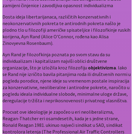
Dosta ideja libertarijanaca, različitih konzervativnih i
neokonzervativnih pokreta te antirodnih pokreta našlo je
plodno tlo u filozofiji američke spisateljice i filozofkinje ruskih
korijena, Ayn Rand (Alice O'Connor, rođena kao Alisa
Zinovyevna Rosenbaum).
Ayn Rand je filozofkinja poznata po svom stavu da su
individualizam i kapitalizam najviši oblici društvene
organizacije, što je izložila kroz filozofiju
objektivizma
. Iako
se Rand nije izričito bavila pitanjima roda ili društvenih normi u
pogledu porodice, njene ideje su vremenom postale inspiracija
za konzervativne, neoliberalne i antirodne pokrete, naročito u
pogledu ideala individualne slobode, minimalne uloge države,
deregulacije tržišta i neprikosnovenosti privatnog vlasništva.
Procvat ove ideologije je započeo u eri neoliberalizma,
Reagan-Thatcher eri osamdesetih, kada je s jedne strane,
Ronald Reagan 1981. ukinuo najveći sindikat u SAD, sindikat
kontrolora letenja (The Professional Air Traffic Controllers