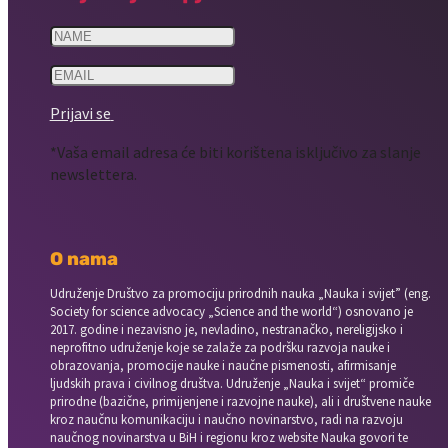
Prijavi se
*Vaša email adresa će biti korištena isključivo za slanje
newslettera.
O nama
Udruženje Društvo za promociju prirodnih nauka „Nauka i svijet” (eng.
Society for science advocacy „Science and the world“) osnovano je
2017. godine i nezavisno je, nevladino, nestranačko, nereligijsko i
neprofitno udruženje koje se zalaže za podršku razvoja nauke i
obrazovanja, promocije nauke i naučne pismenosti, afirmisanje
ljudskih prava i civilnog društva. Udruženje „Nauka i svijet“ promiče
prirodne (bazične, primijenjene i razvojne nauke), ali i društvene nauke
kroz naučnu komunikaciju i naučno novinarstvo, radi na razvoju
naučnog novinarstva u BiH i regionu kroz website Nauka govori te