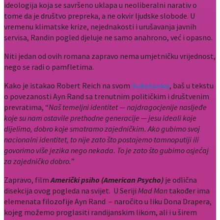
ideologija koja se savršeno uklapa u neoliberalni narativ o
tome da je društvo prepreka, a ne okvir ljudske slobode. U
vremenu klimatske krize, nejednakosti i urušavanja javnih
servisa, Randin pogled djeluje ne samo anahrono, već i opasno.
Niti jedan od ovih romana zapravo nema umjetničku vrijednost,
nego se radi o pamfletima.
Kako je istakao Robert Reich na svom
Substacku
, baš u tekstu
o povezanosti Ayn Rand sa trenutnim političkim i društvenim
prevratima, “
Naš temeljni identitet — najdragocjenije nasljeđe
koje su nam ostavile prethodne generacije — jesu ideali koje
dijelimo, dobro koje smatramo zajedničkim. Ako gubimo svoj
nacionalni identitet, to nije zato što postajemo tamnoputiji ili
govorimo više jezika nego nekada. To je zato što gubimo osjećaj
za zajedničko dobro.
”
Zapravo, film
Američki psiho (American Psycho)
je odlična
disekcija ovog pogleda na svijet. U Seriji
Mad Man
također ima
elemenata filozofije Ayn Rand – naročito u liku Dona Drapera,
kojeg možemo proglasiti randijanskim likom, ali i u širem