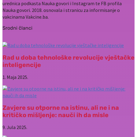
urednica podkasta Nauka govori i Instagram te FB profila
Nauka govori. 2018. osnovala i stranicu za informisanje o
vakcinama Vakcine.ba.
Srodni članci
Rad u doba tehnološke revolucije vještačke
inteligencije
1. Maja 2025.
Zavjere su otporne na istinu, ali ne i na
kritičko mišljenje: nauči ih da misle
9. Jula 2025.