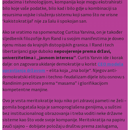
podacima i tehnologijom, kompanija koje mogu ekstrahirati
bilo koje vaše podatke, bilo kad i bilo gdje u kombinaciji sa
resursima vojske i služenju sistemu koji samo što ne vrisne
‘kakistokratija!’ nije za šalu ii spokojan san.
Ako se vratimo na spomenutog Curtisa Yarvina, on je također
sljedbenik filozofije Ayn Rand i u svojim manifestima je doveo
njenu misao da krajnjih distopijskih granica. I Rand i tech
libertarijanci gaje duboko
nepovjerenje prema državi,
univerzitetima i „javnom interesu”
. Curtis Yarvin ide i korak
dalje: on zagovara ukidanje demokratije u korist
CEO modela
upravljanja državom
– elita koja „zna bolje“. Njegov anti-
demokratski elitizam i techno-feudalizam dijele istu osnovu s
Randinim prezirom prema “masama” i glorifikacijom
kompetentne manjine.
Ovo je vrsta meritokratije koju niko pri zdravoj pameti ne želi –
gomila bogataša koja je samoproglašena genijima, u suštini
bez institucionalnog obrazovanja i treba voditi neke državne
sisteme kao što vode svoje kompanije. Meritokratija na papiru
zvuči sjajno – dobijate položaj u društvu prema zaslugama,