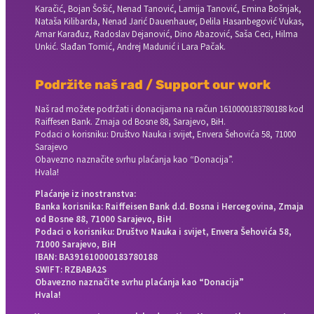
Karačić, Bojan Šošić, Nenad Tanović, Lamija Tanović, Emina Bošnjak,
Nataša Kilibarda, Nenad Jarić Dauenhauer, Delila Hasanbegović Vukas,
Amar Karađuz, Radoslav Dejanović, Dino Abazović, Saša Ceci, Hilma
Unkić. Slađan Tomić, Andrej Madunić i Lara Pačak.
Podržite naš rad / Support our work
Naš rad možete podržati i donacijama na račun
1610000183780188 kod
Raiffesen Bank. Zmaja od Bosne 88, Sarajevo, BiH.
Podaci o korisniku: Društvo Nauka i svijet, Envera Šehovića 58, 71000
Sarajevo
Obavezno naznačite svrhu plaćanja kao “Donacija”.
Hvala!
Plaćanje iz inostranstva:
Banka korisnika: Raiffeisen Bank d.d. Bosna i Hercegovina, Zmaja
od Bosne 88, 71000 Sarajevo, BiH
Podaci o korisniku: Društvo Nauka i svijet, Envera Šehovića 58,
71000 Sarajevo, BiH
IBAN: BA391610000183780188
SWIFT: RZBABA2S
Obavezno naznačite svrhu plaćanja kao “Donacija”
Hvala!