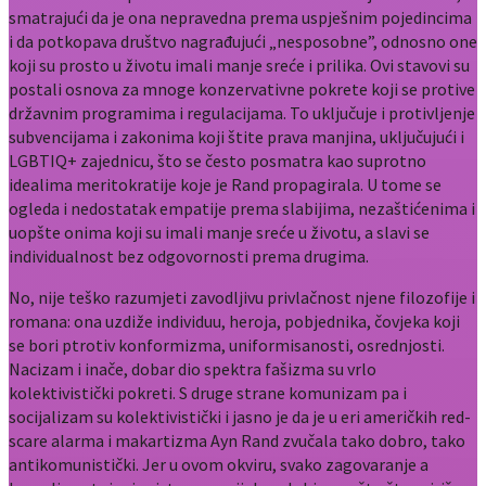
smatrajući da je ona nepravedna prema uspješnim pojedincima
i da potkopava društvo nagrađujući „nesposobne”, odnosno one
koji su prosto u životu imali manje sreće i prilika. Ovi stavovi su
postali osnova za mnoge konzervativne pokrete koji se protive
državnim programima i regulacijama. To uključuje i protivljenje
subvencijama i zakonima koji štite prava manjina, uključujući i
LGBTIQ+ zajednicu, što se često posmatra kao suprotno
idealima meritokratije koje je Rand propagirala. U tome se
ogleda i nedostatak empatije prema slabijima, nezaštićenima i
uopšte onima koji su imali manje sreće u životu, a slavi se
individualnost bez odgovornosti prema drugima.
No, nije teško razumjeti zavodljivu privlačnost njene filozofije i
romana: ona uzdiže individuu, heroja, pobjednika, čovjeka koji
se bori ptrotiv konformizma, uniformisanosti, osrednjosti.
Nacizam i inače, dobar dio spektra fašizma su vrlo
kolektivistički pokreti. S druge strane komunizam pa i
socijalizam su kolektivistički i jasno je da je u eri američkih red-
scare alarma i makartizma Ayn Rand zvučala tako dobro, tako
antikomunistički. Jer u ovom okviru, svako zagovaranje a