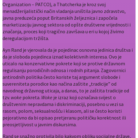
Organization – PATCO), a Thatcherka je kroz svoj
menadžerijalistički način vladanja uništila javno zdravstvo,
javna preduzeća poput Britanskih željeznica i započela
marketizaciju javnog sektora od opšte društvene vrijednosti i
značanja, proces koji tragično završava u eri u kojoj živimo
deregulacijom tržišta.
Ayn Rand je vjerovala da je pojedinac osnovna jedinica društva i
da je sloboda pojedinca iznad kolektivnih interesa. Ovo je
uticalo na konzervativne pokrete koji se protive državnom
regulisanju porodičnih odnosa i rodnih pitanja. Zagovornici
antirodnih politika često koriste taj argument slobode i
suvereniteta porodice kao načina zaštite „tradicije” od
navodnog državnog uticaja, a danas, to je zaštita tradicije od
tzv.
woke
pokreta.
Woke
je izraz koji označava svijest o
društvenim nepravdama i diskriminaciji, posebno u vezi sa
rasom, polom, seksualnošću i klasom, ali se često koristi
pejorativno da bi opisao pretjeranu političku korektnost ili
preosjetljivost u javnim diskursima.
Rand se snažno protivila bilo kakvom obliku socijalne države,