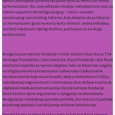
kamoli postojanje sistema socijalne skrbi su nešto što miriše
na komunizam. No, ovaj odlazak u krajnju individualnost nosi za
sobom opasnost od nečega drugog – moću i novcem
nametnutog narcističkog fašizma. A da dodamo da su fašizmi
(a i komunizam) igrali na kartu kulta ličnosti. Jedna individua,
nositelj vrijednosti cijelog društva, pod kojom su svi drugi
konformirani.
Mnoge konzervativne fondacije i think-tankovi (kao što su The
Heritage Foundation, Cato Institute, Koch Fondacija i Ayn Rand
Institute) inspirišu se njenim idejama. Iako se Rand nije slagala
sa religioznim konzervativcima i odbacivala tradicionalne
moralne norme koje su oni branili, ideja o slobodnom tržištu,
individualnoj odgovornosti i minimalnoj ulozi države snažno je
odjeknula među konzervativcima. Konzervativne fondacije
često koriste njene argumente u zalaganju za ekonomsku
deregulaciju i smanjenje poreske politike, što ima za cilj jačanje
privatnog kapitala i oslabljivanje državne intervencije.
Donald Trump je jednom rekao kako je baš Ayn Rand njegova