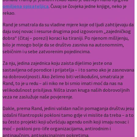
omiljena spisateljica
. Čuvaj se čovjeka jedne knjige, neko je
rekao.
Rand je smatrala da su vladine mjere koje od ljudi zahtijevaju da
daju svoj novac i resurse drugima pod izgovorom „zajedničkog
dobra“ (čitaj – porezi) koraci ka tiraniji. Po njenom mišljenju,
bilo je mnogo bolje da se društvo zasniva na autonomnim,
sebičnim i u sebe zatvorenim pojedincima.
Za nju, jedina zajednica koju zaista dijelimo jeste ona
sastavljena od porodice i prijatelja – i to samo ako je zasnovana
na dobrovoljnosti. Ako želimo biti velikodušni, smatrala je
Rand, to je u redu – ali niko ne bi smio imati moć da nas na
velikodušnost prisiljava. Ništa izvan kruga naših dobrovoljnih
veza ne zaslužuje naše povjerenje.
Dakle, prema Rand, jedini validan način pomaganja društvu jesu
izdašni filantropski pokloni tamo gdje vi mislite da treba – a to
su često projekti koji učvršćuju agendu onih koji imaju novac i
moć – pokloni pro-life organizacijama, antirodnim i
antinaučnim, antivakcinalnim pokretima.