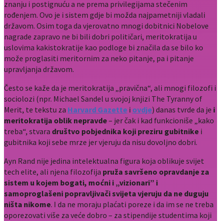
znanju i postignuću a ne prema privilegijama stečenim
rođenjem. Ovo je i sistem gdje bi možda najpametniji vladali
državom. Osim toga da vjerovatno mnogi dobitnici Nobelove
nagrade zapravo ne bi bili dobri političari, meritokratija u
uslovima kakistokratije kao podloge bi značila da se bilo ko
može proglasiti meritornim za neko pitanje, pa i pitanje
upravljanja državom.
Često se kaže da je meritokratija „pravična“, ali mnogi filozofi i
sociolozi (npr. Michael Sandel u svojoj knjizi The Tyranny of
Merit, te tekstu za
Harvard Gazette
i
ovdje
) danas tvrde da je
i
meritokratija oblik nepravde
– jer čak i kad funkcioniše „kako
treba“, stvara
društvo pobjednika koji preziru gubitnike
i
gubitnika koji sebe mrze jer vjeruju da nisu dovoljno dobri.
Ayn Rand nije jedina intelektualna figura koja oblikuje svijet
tech elite, ali njena filozofija
pruža savršeno opravdanje za
sistem u kojem bogati, moćni i „vizionari” i
samoproglašeni popravljivači svijeta vjeruju da ne duguju
ništa nikome
. I da ne moraju plaćati poreze i da im se ne treba
oporezovati više za veće dobro – za stipendije studentima koji