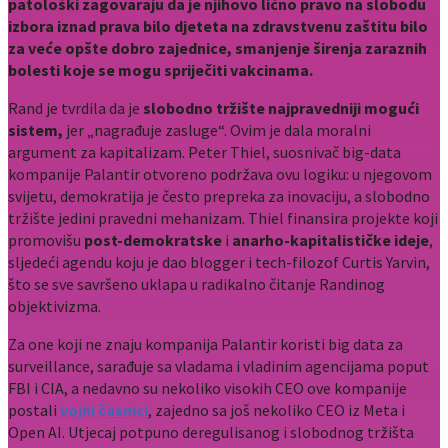
patološki zagovaraju da je njihovo lično pravo na slobodu
izbora iznad prava bilo djeteta na zdravstvenu zaštitu bilo
za veće opšte dobro zajednice, smanjenje širenja zaraznih
bolesti koje se mogu spriječiti vakcinama.
Rand je tvrdila da je
slobodno tržište najpravedniji mogući
sistem,
jer „nagrađuje zasluge“. Ovim je dala moralni
argument za kapitalizam. Peter Thiel, suosnivač big-data
kompanije Palantir otvoreno podržava ovu logiku: u njegovom
svijetu, demokratija je često prepreka za inovaciju, a slobodno
tržište jedini pravedni mehanizam. Thiel finansira projekte koji
promovišu
post-demokratske
i
anarho-kapitalističke ideje
,
sljedeći agendu koju je dao blogger i tech-filozof Curtis Yarvin,
što se sve savršeno uklapa u radikalno čitanje Randinog
objektivizma.
Za one koji ne znaju kompanija Palantir koristi big data za
surveillance, sarađuje sa vladama i vladinim agencijama poput
FBI i CIA, a nedavno su nekoliko visokih CEO ove kompanije
postali
vojni časnici
, zajedno sa još nekoliko CEO iz Meta i
Open AI. Utjecaj potpuno deregulisanog i slobodnog tržišta