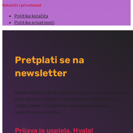
Kolačići i privatnost
Politika kolačića
Politika privatnosti
Pretplati se na
newsletter
Svake nedjelje u 8 sati ujutro uživajte uz naš newsletter u
kom možete pročitati o posljednjim dešavanjima u
svijetu nauke, trendovima i onome što nas i vas
svakodnevno inspiriše.
Prijava je uspjela. Hvala!