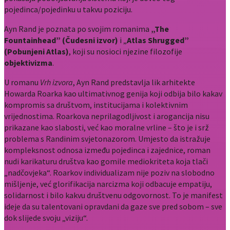
pojedinca/pojedinku u takvu poziciju.
Ayn Rand je poznata po svojim romanima
„
The
Fountainhead” (Čudesni izvor)
i „
Atlas Shrugged”
(Pobunjeni Atlas)
, koji su nosioci njezine filozofije
objektivizma
.
U romanu
Vrh izvora
, Ayn Rand predstavlja lik arhitekte
Howarda Roarka kao ultimativnog genija koji odbija bilo kakav
kompromis sa društvom, institucijama i kolektivnim
vrijednostima. Roarkova neprilagodljivost i arogancija nisu
prikazane kao slabosti, već kao moralne vrline – što je i srž
problema s Randinim svjetonazorom. Umjesto da istražuje
kompleksnost odnosa između pojedinca i zajednice, roman
nudi karikaturu društva kao gomile mediokriteta koja tlači
„nadčovjeka“. Roarkov individualizam nije poziv na slobodno
mišljenje, već glorifikacija narcizma koji odbacuje empatiju,
solidarnost i bilo kakvu društvenu odgovornost. To je manifest
ideje da su talentovani opravdani da gaze sve pred sobom – sve
dok slijede svoju „viziju“.