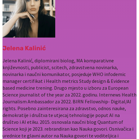
Jelena Kalinić
Jelena Kalinić, diplomirani biolog, MA komparativne
književnosti, publicist, scitech, zdravstvena novinarka,
novinarka i naučni komunikator, posjeduje WHO infodemic
manager certifikat i Health metrics Study design & Evidence
based medicine trening. Drugo mjesto u izboru za European
Science journalist of the year za 2022. godinu. Internews Health
Journalism Ambassador za 2022. BIRN Fellowship- Digital/AI
rights. Posebno zainteresirana za zdravstvo, odnos nauke,
demokratije i društva te utjecaj tehnologije poput AI na
društvo i AI etiku. 2015. osnovala naučni blog Quantum of
Science koji je 2023. rebrandiran kao Nauka govori. Osnivačica i
urednice te glavni autor na Nauka govori te voditeljica i