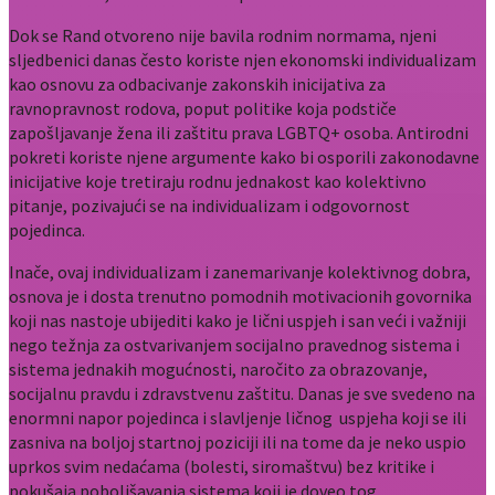
Dok se Rand otvoreno nije bavila rodnim normama, njeni
sljedbenici danas često koriste njen ekonomski individualizam
kao osnovu za odbacivanje zakonskih inicijativa za
ravnopravnost rodova, poput politike koja podstiče
zapošljavanje žena ili zaštitu prava LGBTQ+ osoba. Antirodni
pokreti koriste njene argumente kako bi osporili zakonodavne
inicijative koje tretiraju rodnu jednakost kao kolektivno
pitanje, pozivajući se na individualizam i odgovornost
pojedinca.
Inače, ovaj individualizam i zanemarivanje kolektivnog dobra,
osnova je i dosta trenutno pomodnih motivacionih govornika
koji nas nastoje ubijediti kako je lični uspjeh i san veći i važniji
nego težnja za ostvarivanjem socijalno pravednog sistema i
sistema jednakih mogućnosti, naročito za obrazovanje,
socijalnu pravdu i zdravstvenu zaštitu. Danas je sve svedeno na
enormni napor pojedinca i slavljenje ličnog uspjeha koji se ili
zasniva na boljoj startnoj poziciji ili na tome da je neko uspio
uprkos svim nedaćama (bolesti, siromaštvu) bez kritike i
pokušaja poboljšavanja sistema koji je doveo tog