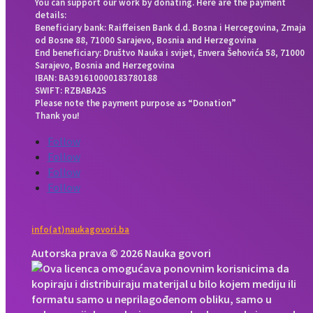
You can support our work by donating. Here are the payment
details:
Beneficiary bank: Raiffeisen Bank d.d. Bosna i Hercegovina, Zmaja
od Bosne 88, 71000 Sarajevo, Bosnia and Herzegovina
End beneficiary: Društvo Nauka i svijet, Envera Šehovića 58, 71000
Sarajevo, Bosnia and Herzegovina
IBAN: BA391610000183780188
SWIFT: RZBABA2S
Please note the payment purpose as “Donation”
Thank you!
Follow
Follow
Follow
Follow
info(at)naukagovori.ba
Autorska prava © 2026 Nauka govori