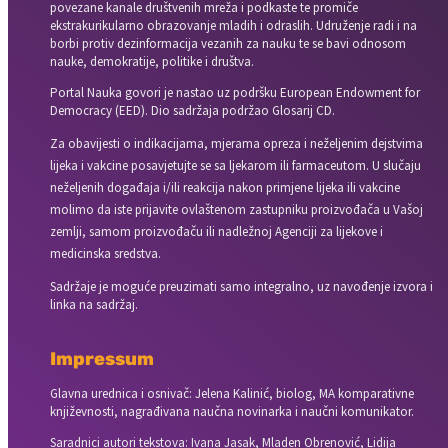
povezane kanale društvenih mreža i podkaste te promiče
ekstrakurikularno obrazovanje mladih i odraslih. Udruženje radi i na
borbi protiv dezinformacija vezanih za nauku te se bavi odnosom
nauke, demokratije, politike i društva.
Portal Nauka govori je nastao uz podršku European Endowment for
Democracy (EED). Dio sadržaja podržao Glosarij CD.
Za obavijesti o indikacijama, mjerama opreza i neželjenim dejstvima
lijeka i vakcine posavjetujte se sa ljekarom ili farmaceutom. U slučaju
neželjenih događaja i/ili reakcija nakon primjene lijeka ili vakcine
molimo da iste prijavite ovlaštenom zastupniku proizvođača u Vašoj
zemlji, samom proizvođaču ili nadležnoj Agenciji za lijekove i
medicinska sredstva.
Sadržaje je moguće preuzimati samo integralno, uz navođenje izvora i
linka na sadržaj.
Impressum
Glavna urednica i osnivač: Jelena Kalinić, biolog, MA komparativne
književnosti, nagrađivana naučna novinarka i naučni komunikator.
Saradnici autori tekstova: Ivana Jasak, Mladen Obrenović, Lidija