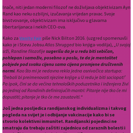
Inače, niti jedan moderni filozof ne doživljava objektivizam Ayn
Rand kao neku ozbiljni, izučavanja vrijedan pravac. Svoje
bivstvovanje, objektivizam ima isključivo u glavama
libertarijanaca i nekih CEO-ova.
Kako za
Vanity Fair
piše Nick Bilton 2016. (uzgred spomenuvši
kako je i Stevu Jobsu
Atlas Shrugged
bio knjiga-vodilja), „
U svojoj
srži, Randine filozofije
sugerišu da je u redu biti sebičan,
pohlepan i samoživ, posebno u poslu, te da je mentalitet
pobjede pod svaku cijenu samo cijena promjene društvenih
normi
. Kao što mi je nedavno rekla jedna osnivačica startupa:
‘Trebali bi preimenovati njezine knjige u U redu je biti sociopat!’
Pa ipak, čini se da većina tehnoloških poduzetnika i inženjera živi
po jednoj od Randinih definirajućih mantri: Pitanje nije tko će mi
dopustiti; pitanje je tko će me zaustaviti.
“
Još jedna posljedica randijanskog individualizma i takvog
pogleda na svijet je i odbijanje vakcinacije kako bi se
stvorio kolektivni inmunitet. Randijanski pojedinci ne
smatraju da trebaju zaštiti zajednicu od zaraznih bolesti i