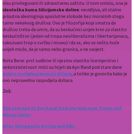
nisu privilegovani ili zdravstvenu zaštitu. U tom smislu, ona je
ideološka kuma Silicijumske doline
: nevidljiva, ali stalno
prisutna ideologinja aposlutne slobode bez moralnih stega
tamo nekakvog društva. Ovo je filozofija koja smatra da
društvo treba da umre, da su beskućnici uvijek krivi za vlastito
beskućništvo (jedan od tropa neoliberalizma i libertarijanaca,
takozvani trop o cvrčku i mravu) i da se, ako se nešto hoće
uvijek može, da je samo nebo granica, a ne savjest.
Nota Bene: prst sudbine ili njezino vlastito licemjerstvo i
nekonzistetnost misli su htjeli da Ayn Rand pod stare dane
ovisi o socijalnoj pomoći države
, a toliko je govorila kako je
ovo nepravedna raspodjela dobara.
Još:
The new age of Ayn Rand: how she won over Trump and
Silicon Valley
Atlas Shrugged is Boring and Silly