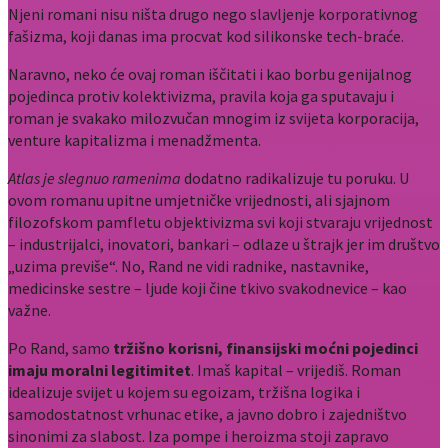
Njeni romani nisu ništa drugo nego slavljenje korporativnog
fašizma, koji danas ima procvat kod silikonske tech-braće.
Naravno, neko će ovaj roman iščitati i kao borbu genijalnog
pojedinca protiv kolektivizma, pravila koja ga sputavaju i
roman je svakako milozvučan mnogim iz svijeta korporacija,
venture kapitalizma i menadžmenta.
Atlas je slegnuo ramenima
dodatno radikalizuje tu poruku. U
ovom romanu upitne umjetničke vrijednosti, ali sjajnom
filozofskom pamfletu objektivizma svi koji stvaraju vrijednost
– industrijalci, inovatori, bankari – odlaze u štrajk jer im društvo
„uzima previše“. No, Rand ne vidi radnike, nastavnike,
medicinske sestre – ljude koji čine tkivo svakodnevice – kao
važne.
Po Rand, samo
tržišno korisni, finansijski moćni pojedinci
imaju moralni legitimitet
. Imaš kapital – vrijediš. Roman
idealizuje svijet u kojem su egoizam, tržišna logika i
samodostatnost vrhunac etike, a javno dobro i zajedništvo
sinonimi za slabost. Iza pompe i heroizma stoji zapravo