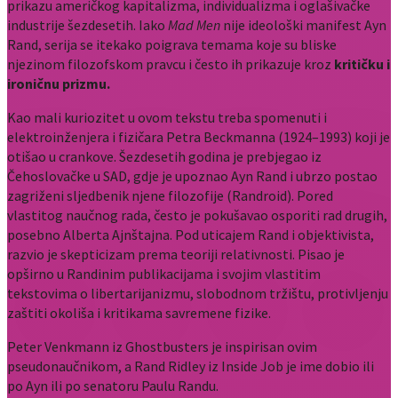
prikazu američkog kapitalizma, individualizma i oglašivačke
industrije šezdesetih. Iako
Mad Men
nije ideološki manifest Ayn
Rand, serija se itekako poigrava temama koje su bliske
njezinom filozofskom pravcu i često ih prikazuje kroz
kritičku i
ironičnu prizmu.
Kao mali kuriozitet u ovom tekstu treba spomenuti i
elektroinženjera i fizičara Petra Beckmanna (1924–1993) koji je
otišao u crankove. Šezdesetih godina je prebjegao iz
Čehoslovačke u SAD, gdje je upoznao Ayn Rand i ubrzo postao
zagriženi sljedbenik njene filozofije (Randroid). Pored
vlastitog naučnog rada, često je pokušavao osporiti rad drugih,
posebno Alberta Ajnštajna. Pod uticajem Rand i objektivista,
razvio je skepticizam prema teoriji relativnosti. Pisao je
opširno u Randinim publikacijama i svojim vlastitim
tekstovima o libertarijanizmu, slobodnom tržištu, protivljenju
zaštiti okoliša i kritikama savremene fizike.
Peter Venkmann iz Ghostbusters je inspirisan ovim
pseudonaučnikom, a Rand Ridley iz Inside Job je ime dobio ili
po Ayn ili po senatoru Paulu Randu.