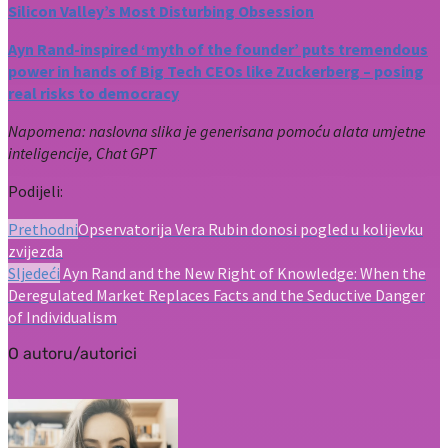
Silicon Valley’s Most Disturbing Obsession
Ayn
Rand-inspired
‘myth of the founder’ puts tremendous
power in hands of Big Tech CEOs like Zuckerberg – posing
real risks to democracy
Napomena: naslovna slika je generisana pomoću alata umjetne
inteligencije, Chat GPT
Podijeli:
Prethodni
Opservatorija Vera Rubin donosi pogled u kolijevku
zvijezda
Sljedeći
Ayn Rand and the New Right of Knowledge: When the
Deregulated Market Replaces Facts and the Seductive Danger
of Individualism
O autoru/autorici