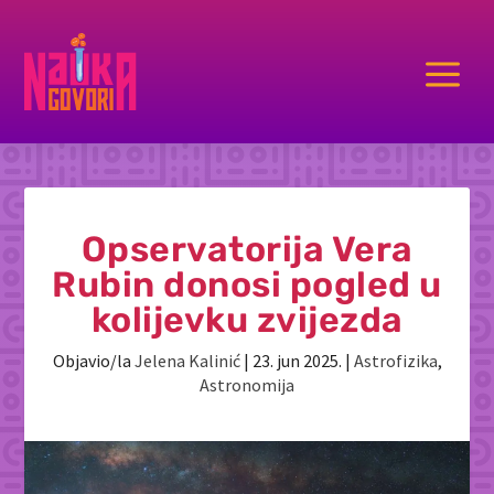
a
Opservatorija Vera
Rubin donosi pogled u
kolijevku zvijezda
Objavio/la
Jelena Kalinić
|
23. jun 2025.
|
Astrofizika
,
Astronomija