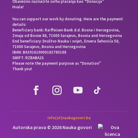
Obavezno naznačite svrhu plaćanja kao “Donacija”
Hvala!
You can support our work by donating. Here are the payment
details:
Beneficiary bank: Raiffeisen Bank d.d. Bosna i Hercegovina,
Zmaja od Bosne 88, 71000 Sarajevo, Bosnia and Herzegovina
End beneficiary: Društvo Nauka i svijet, Envera Šehovića 58,
71000 Sarajevo, Bosnia and Herzegovina
IBAN: BA391610000183780188
SWIFT: RZBABA2S
Please note the payment purpose as “Donation”
Thank you!
info(at)naukagovori.ba
Autorska prava © 2026 Nauka govori