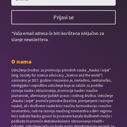
Prijavi se
*Vaša email adresa će biti korištena isključivo za
slanje newslettera.
O nama
Udruženje Društvo za promociju prirodnih nauka „Nauka i svijet”
(eng. Society for science advocacy „Science and the world“)
osnovano je 2017. godine i nezavisno je, nevladino, nestranačko,
nereligijsko i neprofitno udruženje koje se zalaže za podršku
razvoja nauke i obrazovanja, promocije nauke i naučne
pismenosti, afirmisanje ljudskih prava i civilnog društva. Udruženje
„Nauka i svijet“ promiče prirodne (bazične, primijenjene i razvojne
nauke), ali i društvene nauke kroz naučnu komunikaciju i naučno
novinarstvo, radi na razvoju naučnog novinarstva u BiH i regionu
kroz website Nauka govori te povezane kanale društvenih mreža i
podkaste te promiče ekstrakurikularno obrazovanje mladih i
odraslih. Udruženje radi i na borbi protiv dezinformacija vezanih za