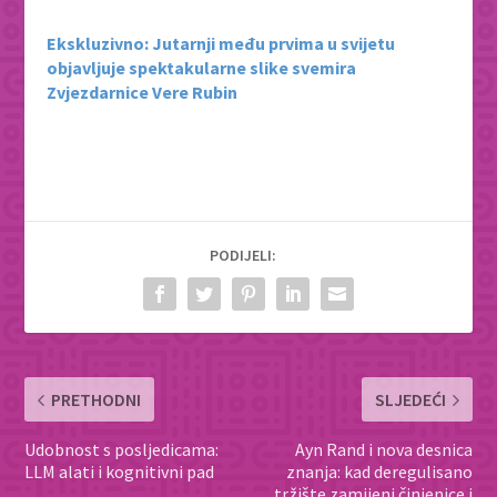
Ekskluzivno: Jutarnji među prvima u svijetu
objavljuje spektakularne slike svemira
Zvjezdarnice Vere Rubin
PODIJELI:
PRETHODNI
SLJEDEĆI
Udobnost s posljedicama:
Ayn Rand i nova desnica
LLM alati i kognitivni pad
znanja: kad deregulisano
tržište zamijeni činjenice i