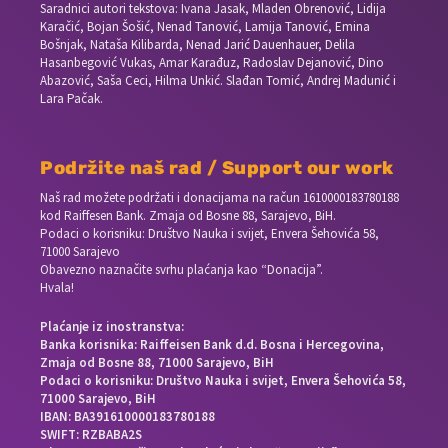
Saradnici autori tekstova: Ivana Jasak, Mladen Obrenović, Lidija
Karačić, Bojan Šošić, Nenad Tanović, Lamija Tanović, Emina
Bošnjak, Nataša Kilibarda, Nenad Jarić Dauenhauer, Delila
Hasanbegović Vukas, Amar Karađuz, Radoslav Dejanović, Dino
Abazović, Saša Ceci, Hilma Unkić. Slađan Tomić, Andrej Madunić i
Lara Pačak.
Podržite naš rad / Support our work
Naš rad možete podržati i donacijama na račun
1610000183780188
kod Raiffesen Bank. Zmaja od Bosne 88, Sarajevo, BiH.
Podaci o korisniku: Društvo Nauka i svijet, Envera Šehovića 58,
71000 Sarajevo
Obavezno naznačite svrhu plaćanja kao “Donacija”.
Hvala!
Plaćanje iz inostranstva:
Banka korisnika: Raiffeisen Bank d.d. Bosna i Hercegovina,
Zmaja od Bosne 88, 71000 Sarajevo, BiH
Podaci o korisniku: Društvo Nauka i svijet, Envera Šehovića 58,
71000 Sarajevo, BiH
IBAN: BA391610000183780188
SWIFT: RZBABA2S