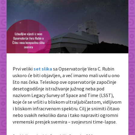
Prvi veliki
set slika
sa Opservatorije Vera C. Rubin
uskoro će biti objavljen, a već imamo mali uvid u ono
što nas čeka. Teleskop ove opservatorije započinje
desetogodišnje istraživanje južnog neba pod
nazivom Legacy Survey of Space and Time (LSST),
koje će se vršiti u bliskom ultraljubičastom, vidljivom
i bliskom infracrvenom spektru. Cilj je snimiti čitavo
nebo svakih nekoliko dana i tako napraviti ogromni
vremenski presjek svemira – svojevrsni time-lapse.