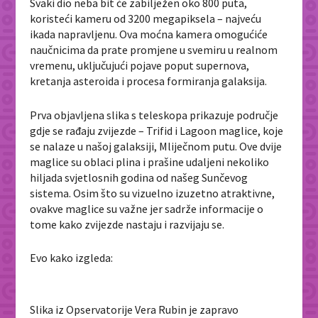
Svaki dio neba bit će zabilježen oko 800 puta,
koristeći kameru od 3200 megapiksela – najveću
ikada napravljenu. Ova moćna kamera omogućiće
naučnicima da prate promjene u svemiru u realnom
vremenu, uključujući pojave poput supernova,
kretanja asteroida i procesa formiranja galaksija.
Prva objavljena slika s teleskopa prikazuje područje
gdje se rađaju zvijezde – Trifid i Lagoon maglice, koje
se nalaze u našoj galaksiji, Mliječnom putu. Ove dvije
maglice su oblaci plina i prašine udaljeni nekoliko
hiljada svjetlosnih godina od našeg Sunčevog
sistema. Osim što su vizuelno izuzetno atraktivne,
ovakve maglice su važne jer sadrže informacije o
tome kako zvijezde nastaju i razvijaju se.
Evo kako izgleda:
Slika iz Opservatorije Vera Rubin je zapravo