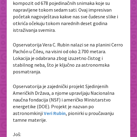
kompozit od 678 pojedinačnih snimaka koje su
napravljene tokom sedam sati. Ovaj impresivan
početak nagovještava kakve nas sve čudesne slike i
otkrića očekuju tokom narednih deset godina
istraživanja svemira.
Opservatorija Vera C. Rubin nalazi se na planini Cerro
Pachón u Čileu, na visini od oko 2.700 metara.
Lokacija je odabrana zbog izuzetno čistog i
stabilnog neba, što je ključno za astronomska
posmatranja.
Opservatorija je zajednički projekt Sjedinjenih
Američkih Država, a njome upravljaju Nacionalna
naučna fondacija (NSF) i američko Ministarstvo
energetike (DOE). Projekt je nazvan po
astronomkinji
Veri Rubin
, pionirki u proučavanju
tamne materije.
Još: