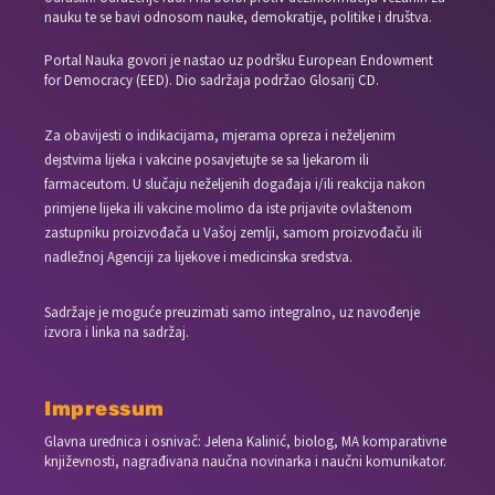
nauku te se bavi odnosom nauke, demokratije, politike i društva.
Portal Nauka govori je nastao uz podršku European Endowment
for Democracy (EED). Dio sadržaja podržao Glosarij CD.
Za obavijesti o indikacijama, mjerama opreza i neželjenim
dejstvima lijeka i vakcine posavjetujte se sa ljekarom ili
farmaceutom. U slučaju neželjenih događaja i/ili reakcija nakon
primjene lijeka ili vakcine molimo da iste prijavite ovlaštenom
zastupniku proizvođača u Vašoj zemlji, samom proizvođaču ili
nadležnoj Agenciji za lijekove i medicinska sredstva.
Sadržaje je moguće preuzimati samo integralno, uz navođenje
izvora i linka na sadržaj.
Impressum
Glavna urednica i osnivač: Jelena Kalinić, biolog, MA komparativne
književnosti, nagrađivana naučna novinarka i naučni komunikator.