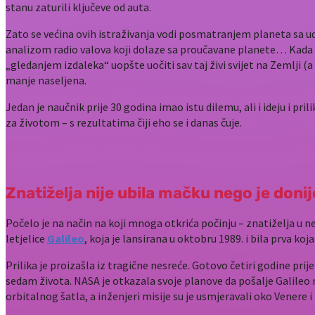
stanu zaturili ključeve od auta.
Zato se većina ovih istraživanja vodi posmatranjem planeta sa ud
analizom radio valova koji dolaze sa proučavane planete… Kada
„gledanjem izdaleka“ uopšte uočiti sav taj živi svijet na Zemlji 
manje naseljena.
Jedan je naučnik prije 30 godina imao istu dilemu, ali i ideju i p
za životom – s rezultatima čiji eho se i danas čuje.
Znatiželja nije ubila mačku nego je donij
Počelo je na način na koji mnoga otkrića počinju – znatiželja u
letjelice
Galileo
, koja je lansirana u oktobru 1989. i bila prva koja
Prilika je proizašla iz tragične nesreće. Gotovo četiri godine prij
sedam života. NASA je otkazala svoje planove da pošalje Galileo 
orbitalnog šatla, a inženjeri misije su je usmjeravali oko Venere i