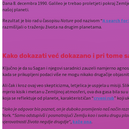
Dana 8. decembra 1990. Galileo je trebao proletjeti pokraj Zeml
našoj planeti.
Rezultat je bio rad u časopisu
Nature
pod nazivom “
A search for
razmišljali o traženju života na drugim planetama.
Kako dokazati već dokazano i pri tome s
Ključno je da su Sagan i njegovi saradnici zauzeli namjerno agnos
kada se prikupljeni podaci više ne mogu nikako drugačije objasni
Ali čak i kroz ovaj veo skepticizma, letjelica je uspjela u misiji. Sl
mjerio kisik i metan u Zemljinoj atmosferi, ova dva gasa bila su 
koja se reflektuje od planete, karakterističan “
crveni rub
” koji u
“
Iako je odgovor bio poznat, on je duboko promijenio naš način raz
York. “
Samo odstupivši i posmatrajući Zemlju kao i svaku drugu plan
vjerovatnosti života negdje drugdje”
,
kaže ona
.