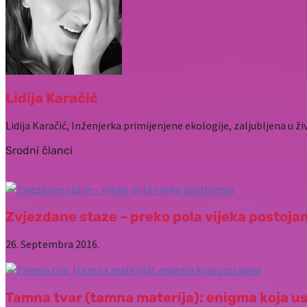
Lidija Karačić
Lidija Karačić, Inženjerka primijenjene ekologije, zaljubljena u živ
Srodni članci
Zvjezdane staze – preko pola vijeka postoja
26. Septembra 2016.
Tamna tvar (tamna materija): enigma koja u