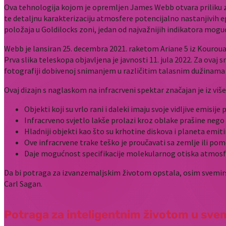
Ova tehnologija kojom je opremljen James Webb otvara priliku za
te detaljnu karakterizaciju atmosfere potencijalno nastanjivih e
položaja u Goldilocks zoni, jedan od najvažnijih indikatora mogu
Webb je lansiran 25. decembra 2021. raketom Ariane 5 iz Kouroua u
Prva slika teleskopa objavljena je javnosti 11. jula 2022. Za ov
fotografiji dobivenoj snimanjem u različitim talasnim dužinama k
Ovaj dizajn s naglaskom na infracrveni spektar značajan je iz više
Objekti koji su vrlo rani i daleki imaju svoje vidljive em
Infracrveno svjetlo lakše prolazi kroz oblake prašine nego v
Hladniji objekti kao što su krhotine diskova i planeta emit
Ove infracrvene trake teško je proučavati sa zemlje ili po
Daje mogućnost specifikacije molekularnog otiska atmosf
Da bi potraga za izvanzemaljskim životom opstala, osim svemirsk
Carl Sagan.
Potraga za inteligentnim životom u svemiru