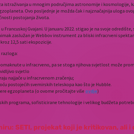
 istraživanja u mnogim područjima astronomije i kosmologije, kao 
gzoplaneta. Ovo posljednje je možda čak i najznačajnija uloga ovo
ćnosti postojanja života.
 Francuskoj Gvajani. U januaru 2022. stigao je na svoje odredište,
aj snimak zaslužan je Webbov instrument za bliski infracrveni spek
roz 12,5 sati ekspozicije.
 razloga:
isije pomaknute u infracrveno, pa se stoga njihova svjetlost može 
idljivo svjetlo
iraju najjače u infracrvenom zračenju;
moću postojećih svemirskih teleskopa kao što je Hubble.
ere egzoplaneta (o ovome pročitajte više
ovdje
)
ih programa, sofisticirane tehnologije i velikog budžeta potrebno
: SETI, projekat koji je kritikovan, ali i 