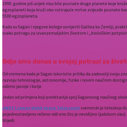
1990. godine još uvijek nisu bile poznate druge planete koje kruž
egzoplaneti koja kruži oko rotirajuće mrtve zvijezde poznate k
5500 egzoplaneta.
Kada su Sagan i njegove kolege usmjerili Galilea ka Zemlji, prak
svaku potragu za izvanzemaljskim životom i „biološkim potpisi
Gdje smo danas u svojoj potrazi za živo
Od vremena kada je Sagan iskoristio priliku da zadovolji svoju zn
razvoju tehnologije, astronomije, fizike i novim naučnim dosti
vidimo jasnije i bolje.
Jedan od primjera koji predstavlja spoj Saganovog naučnog okvir
JWST (James Webb Space Telescope)
svemirski je teleskop di
pojednostavljeno rečeno vidi ono što je nevidljivo ljudskom oku).
blijedi.