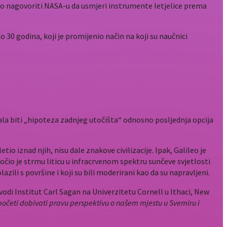
ao nagovoriti NASA-u da usmjeri instrumente letjelice prema
no 30 godina, koji je promijenio način na koji su naučnici
bala biti „hipoteza zadnjeg utočišta“ odnosno posljednja opcija
letio iznad njih, nisu dale znakove civilizacije. Ipak, Galileo je
Uočio je strmu liticu u infracrvenom spektru sunčeve svjetlosti
lazili s površine i koji su bili moderirani kao da su napravljeni.
vodi Institut Carl Sagan na Univerzitetu Cornell u Ithaci, New
početi dobivati pravu perspektivu o našem mjestu u Svemiru i