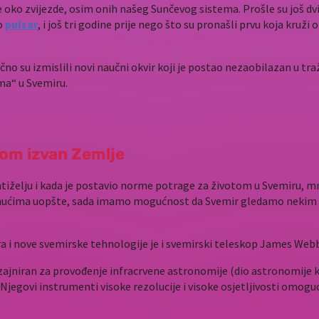
e oko zvijezde, osim onih našeg Sunčevog sistema. Prošle su još dvi
ao
pulsar
, i još tri godine prije nego što su pronašli prvu koja kruži
tično su izmislili novi naučni okvir koji je postao nezaobilazan u 
ma“ u Svemiru.
tom izvan Zemlje
atiželju i kada je postavio norme potrage za životom u Svemiru, mn
gnućima uopšte, sada imamo mogućnost da Svemir gledamo nekim dr
a i nove svemirske tehnologije je i svemirski teleskop James Web
zajniran za provođenje infracrvene astronomije (dio astronomije 
 Njegovi instrumenti visoke rezolucije i visoke osjetljivosti omoguć