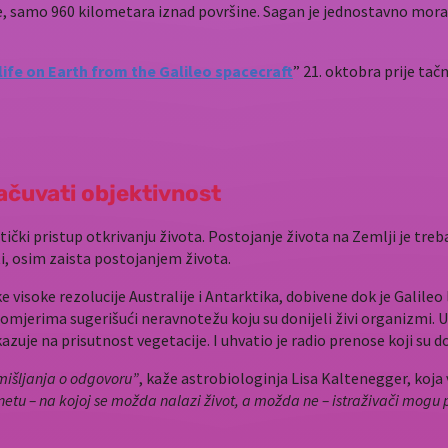
je, samo 960 kilometara iznad površine. Sagan je jednostavno mor
 life on Earth from the Galileo spacecraft
” 21. oktobra prije tač
ačuvati objektivnost
tički pristup otkrivanju života. Postojanje života na Zemlji je tre
ti, osim zaista postojanjem života.
ike visoke rezolucije Australije i Antarktika, dobivene dok je Galileo 
u omjerima sugerišući neravnotežu koju su donijeli živi organizmi. 
kazuje na prisutnost vegetacije. I uhvatio je radio prenose koji su do
mišljanja o odgovoru”
, kaže astrobiologinja Lisa Kaltenegger, koja 
etu – na kojoj se možda nalazi život, a možda ne – istraživači mogu 