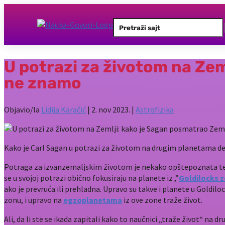
Search
for:
U potrazi za životom na Zem
ne znamo
Objavio/la
Lidija Karačić
|
2. nov 2023.
|
Astrofizika
Kako je Carl Sagan u potrazi za životom na drugim planetama det
Potraga za izvanzemaljskim životom je nekako opštepoznata tema 
se u svojoj potrazi obično fokusiraju na planete iz ,”
Goldilocks 
ako je prevruća ili prehladna. Upravo su takve i planete u Goldilo
zonu, i upravo na
egzoplanetama
iz ove zone traže život.
Ali, da li ste se ikada zapitali kako to naučnici „traže život“ na 