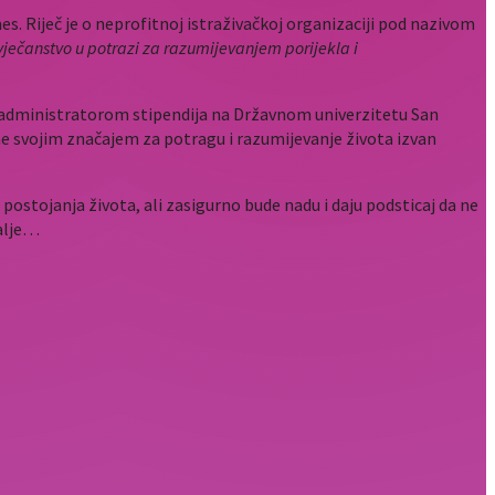
es. Riječ je o neprofitnoj istraživačkoj organizaciji pod nazivom
ovječanstvo u potrazi za razumijevanjem porijekla i
administratorom stipendija na Državnom univerzitetu San
ene svojim značajem za potragu i razumijevanje života izvan
postojanja života, ali zasigurno bude nadu i daju podsticaj da ne
dalje…