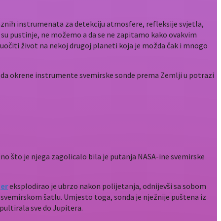
znih instrumenata za detekciju atmosfere, refleksije svjetla,
 su pustinje, ne možemo a da se ne zapitamo kako ovakvim
 uočiti život na nekoj drugoj planeti koja je možda čak i mnogo
ASA-u da okrene instrumente svemirske sonde prema Zemlji u potrazi
Ono što je njega zagolicalo bila je putanja NASA-ine svemirske
er
eksplodirao je ubrzo nakon polijetanja, odnijevši sa sobom
m svemirskom šatlu. Umjesto toga, sonda je nježnije puštena iz
pultirala sve do Jupitera.