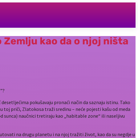
 Zemlju kao da o njoj ništa
e”?
 desetljećima pokušavaju pronaći način da saznaju istinu. Tako
u toj priči, Zlatokosa traži sredinu – neće pojesti kašu od meda
d sunca) naučnici tretiraju kao „habitable zone“ ili naseljivu
utovati na drugu planetu i na njoj tražiti život, kao da su negdje u