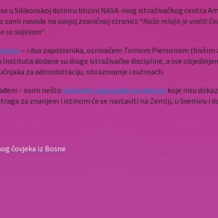
 se u Silikonskoj dolini u blizini NASA-inog istraživačkog centra Am
 sami navode na svojoj zvaničnoj stranici: “
Naša misija je voditi č
je sa svijetom
“.
ramom
– i dva zaposlenika, osnivačem Tomom Piersonom (bivšim 
 Instituta dodane su druge istraživačke discipline, a sve objedinj
tručnjaka za administraciju, obrazovanje i outreach.
onađeni – osim nešto
složenih organskih molekula
koje nisu dokaz 
raga za znanjem i istinom će se nastaviti na Zemlji, u Svemiru i 
nog čovjeka iz Bosne