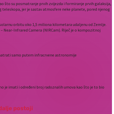
što su posmatranje prvih zvijezda i formiranje prvih galaksija,
g teleskopa, jer je sastav atmosfere neke planete, pored njenog
 solarnu orbitu oko 1,5 miliona kilometara udaljenu od Zemlje.
tar – Near-Infrared Camera (NIRCam). Riječ je o kompozitnoj
promatrati samo putem infracrvene astronomije
 je imati i određeni broj radoznalih umova kao što je to bio
dalje postoji