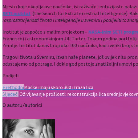
Mjesto koje okuplja ove naučnike, istraživače i entuzijaste nalazi
SETI institut
(the Search for ExtraTerrestrial Intelligence). Kako
rasprostranjenosti života i inteligencije u svemiru i podijeliti to znan
Institut je započeo s malim projektom –
NASA-inim SETI prog
Francisco) i astronomkinjom Jill Tarter. Tokom godina portfoliju
Zemlje. Institut danas broji oko 100 naučnika, kao i veliki broj s
Tragovi života u Svemiru, izvan naše planete, još uvijek nisu pr
odustajemo od potrage. I dokle god postoje znatiželjni umovi pot
Podijeli:
Prethodni
Mačke imaju skoro 300 izraza lica
Sljedeći
Oživljavanje prošlosti: rekonstrukcija lica srednjovjekov
O autoru/autorici