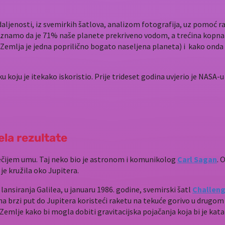
aljenosti, iz svemirkih šatlova, analizom fotografija, uz pomoć ra
 znamo da je 71% naše planete prekriveno vodom, a trećina kopna
(a Zemlja je jedna poprilično bogato naseljena planeta) i kako onda
riliku koju je itekako iskoristio. Prije trideset godina uvjerio je N
ela rezultate
 nečijem umu. Taj neko bio je astronom i komunikolog
Carl Sagan
. 
 je kružila oko Jupitera.
e lansiranja Galilea, u januaru 1986. godine, svemirski šatl
Challeng
na brzi put do Jupitera koristeći raketu na tekuće gorivo u drugo
 Zemlje kako bi mogla dobiti gravitacijska pojačanja koja bi je kata