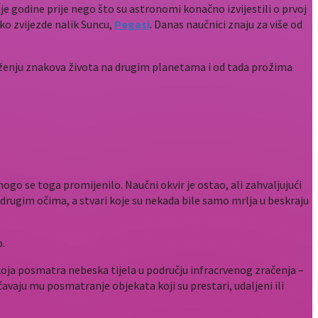
je godine prije nego što su astronomi konačno izvijestili o prvoj
 oko zvijezde nalik Suncu,
Pegasi
. Danas naučnici znaju za više od
traženju znakova života na drugim planetama i od tada prožima
ogo se toga promijenilo. Naučni okvir je ostao, ali zahvaljujući
ugim očima, a stvari koje su nekada bile samo mrlja u beskraju
b.
koja posmatra nebeska tijela u području infracrvenog zračenja –
avaju mu posmatranje objekata koji su prestari, udaljeni ili