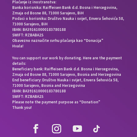
Plaćanje iz inostranstva:
Banka korisnika: Raiffeisen Bank d.d. Bosna i Hercegovina,
Zmaja od Bosne 88, 71000 Sarajevo, BiH
Podaci o korisniku: Društvo Nauka i svijet, Envera Šehovića 58,
71000 Sarajevo, BiH
IBAN: BA391610000183780188
SWIFT: RZBABA2S
Obavezno naznačite svrhu plaćanja kao “Donacija”
Hvala!
You can support our work by donating. Here are the payment
details:
Beneficiary bank: Raiffeisen Bank d.d. Bosna i Hercegovina,
Zmaja od Bosne 88, 71000 Sarajevo, Bosnia and Herzegovina
End beneficiary: Društvo Nauka i svijet, Envera Šehovića 58,
71000 Sarajevo, Bosnia and Herzegovina
IBAN: BA391610000183780188
SWIFT: RZBABA2S
Please note the payment purpose as “Donation”
Thank you!