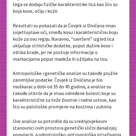
čega se dodaju fizičke karakteristike lica kao što su
boja kose, očiju i kože.
Rezultati su pokazali da je Čovjek iz Divičana imao
svijetloplave oči, smeđu kosu i karakterističnu boju
kože za ovu regiju. Naravno, “savršeni” izgled lica
uključuje stilističke dodatke, poput dužine kose i
oblika brade, jer ne postoje informacije o
markacijama poput madeža ili ožiljaka na licu.
Antropološke i genetičke analize su takođe pružile
zanimljive podatke. Čovjek iz Divičana je bio
muškarac u dobi od 35 do 45 godina, a analize su
takođe otkrile da je imao određene bolesti koje su
karakteristične za teže životne i radne uslove, kao
što su patološke promjene na kostima i zubima.
Ove analize su potvrdile da su srednjovjekovni
stanovnici ovih prostora genetički slični današnjoj
populaciji, a odontološko-antropološka istraživanja