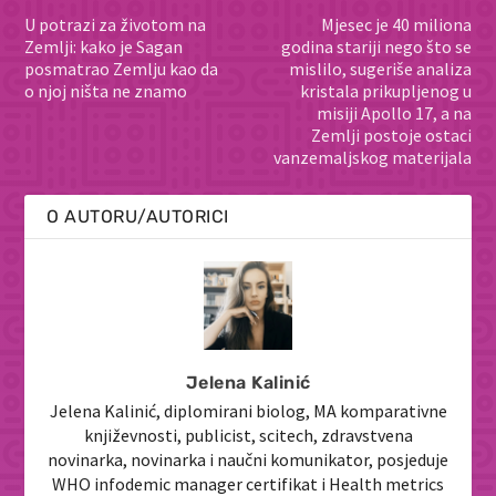
U potrazi za životom na
Mjesec je 40 miliona
Zemlji: kako je Sagan
godina stariji nego što se
posmatrao Zemlju kao da
mislilo, sugeriše analiza
o njoj ništa ne znamo
kristala prikupljenog u
misiji Apollo 17, a na
Zemlji postoje ostaci
vanzemaljskog materijala
O AUTORU/AUTORICI
Jelena Kalinić
Jelena Kalinić, diplomirani biolog, MA komparativne
književnosti, publicist, scitech, zdravstvena
novinarka, novinarka i naučni komunikator, posjeduje
WHO infodemic manager certifikat i Health metrics