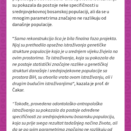
su pokazala da postoje neke specifičnosti u
srednjovjekovnoj bosanskoj populaciji, ali da se u
mnogim parametrima značajno ne razlikuju od
današnje populacije.
“
Sama rekonstrukcija lica je bila finalna faza projekta.
Njoj su prethodila opsežna istraživanja genetičke
strukture populacije koja je u srednjem vijeku živjela na
ovim prostorima. Ta istraživanja, koja su pokazala da
ne postoje statistički značajne razlike u genetičkoj
strukturi današnje i srednjovjekovne populacije sa
prostora BiH, su otvorila vrata ovom istraživanju, ali i
drugim budućim istraživanjima
“, kazala je prof. dr
Čakar.
“Takođe, provedena odontološko-antropološka
istraživanja su pokazala da postoje određene
specifičnosti za srednjovjekovnu bosansku populaciju,
koja su prije svega rezultat tadašnjeg načina života, ali
da se po svim parametrima značajno ne razlikuju od