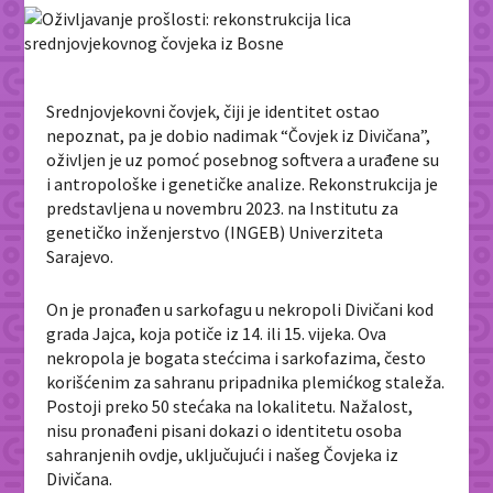
Srednjovjekovni čovjek, čiji je identitet ostao
nepoznat, pa je dobio nadimak “Čovjek iz Divičana”,
oživljen je uz pomoć posebnog softvera a urađene su
i antropološke i genetičke analize. Rekonstrukcija je
predstavljena u novembru 2023. na Institutu za
genetičko inženjerstvo (INGEB) Univerziteta
Sarajevo.
On je pronađen u sarkofagu u nekropoli Divičani kod
grada Jajca, koja potiče iz 14. ili 15. vijeka. Ova
nekropola je bogata stećcima i sarkofazima, često
korišćenim za sahranu pripadnika plemićkog staleža.
Postoji preko 50 stećaka na lokalitetu. Nažalost,
nisu pronađeni pisani dokazi o identitetu osoba
sahranjenih ovdje, uključujući i našeg Čovjeka iz
Divičana.