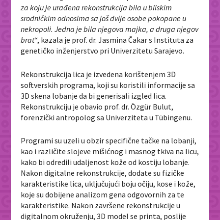
za koju je urađena rekonstrukcija bila u bliskim
srodničkim odnosima sa još dvije osobe pokopane u
nekropoli. Jedna je bila njegova majka, a druga njegov
brat
“, kazala je prof. dr. Jasmina Čakar s Instituta za
genetičko inženjerstvo pri Univerzitetu Sarajevo.
Rekonstrukcija lica je izvedena korištenjem 3D
softverskih programa, koji su koristili informacije sa
3D skena lobanje da bi generisali izgled lica.
Rekonstrukciju je obavio prof. dr. Özgür Bulut,
forenzički antropolog sa Univerziteta u Tübingenu.
Programi su uzeli u obzir specifične tačke na lobanji,
kao i različite slojeve mišićnog i masnog tkiva na licu,
kako bi odredili udaljenost kože od kostiju lobanje.
Nakon digitalne rekonstrukcije, dodate su fizičke
karakteristike lica, uključujući boju očiju, kose i kože,
koje su dobijene analizom gena odgovornih za te
karakteristike. Nakon završene rekonstrukcije u
digitalnom okruženju, 3D model se printa, poslije