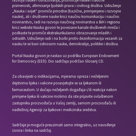
razvoja nauke i obrazovanja, promocije nauke i naučne
pismenosti, afirmisanje ljudskih prava i civilnog društva. Udruženje
„Nauka i svijet“ promiče prirodne (bazične, primijenjene i razvojne
nauke), ali i društvene nauke kroz naučnu komunikaciju i naučno
novinarstvo, radi na razvoju naučnog novinarstva u BiH i regionu
kroz website Nauka govori te povezane kanale društvenih mreža i
podkaste te promiče ekstrakurikularno obrazovanje mladih i
odraslih. Udruženje radi i na borbi protiv dezinformacija vezanih za
nauku te se bavi odnosom nauke, demokratije, politike i društva.
Portal Nauka govori je nastao uz podršku European Endowment
for Democracy (EED). Dio sadržaja podržao Glosarij CD.
Za obavijesti o indikacijama, mjerama opreza i neželjenim
dejstvima lijeka i vakcine posavjetujte se sa ljekarom ili
farmaceutom. U slučaju neželjenih događaja i/ili reakcija nakon
primjene lijeka ili vakcine molimo da iste prijavite ovlaštenom
zastupniku proizvođača u Vašoj zemlji, samom proizvođaču ili
nadležnoj Agenciji za lijekove i medicinska sredstva.
Sadržaje je moguće preuzimati samo integralno, uz navođenje
izvora i linka na sadržaj.