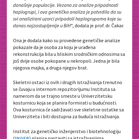
današnje populacije. Vezano za analize pripadnosti
haplogrupi, i ova genetička analiza je potvrdila da su
svi analizirani uzorci pripadali haplogrupama koje su
danas najzastupljenije u BiH
“, dodala je prof. dr. Čakar.
Ona je dodala kako su provedene genetičke analize
pokazale da je osoba za koju je urađena
rekonstrukcija bila u bliskim srodničkim odnosima sa
još dvije osobe pokopane u nekropoli. Jedna je bila
njegova majka, a druga njegov brat.
Skeletni ostaci iz ovih i drugih istraživanja trenutno
se čuvaju u internom repozitorijumu Instituta sa
namerom da se trajno smeste u Univerzitetsku
kosturnicu koja se planira formirati u budućnosti.
Ova kosturnica će sadržavati sve skeletne ostatke sa
Univerziteta i biti dostupna za buduća istraživanja.
Institut za genetičko inženjerstvo i biotehnologiju
(
INGEB
) planira nastaviti sa istraživanjima,