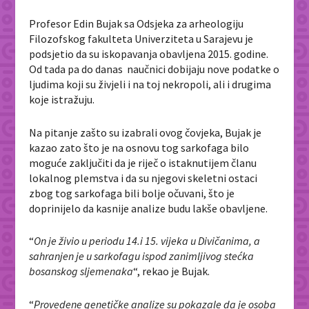
Profesor Edin Bujak sa Odsjeka za arheologiju
Filozofskog fakulteta Univerziteta u Sarajevu je
podsjetio da su iskopavanja obavljena 2015. godine.
Od tada pa do danas naučnici dobijaju nove podatke o
ljudima koji su živjeli i na toj nekropoli, ali i drugima
koje istražuju.
Na pitanje zašto su izabrali ovog čovjeka, Bujak je
kazao zato što je na osnovu tog sarkofaga bilo
moguće zaključiti da je riječ o istaknutijem članu
lokalnog plemstva i da su njegovi skeletni ostaci
zbog tog sarkofaga bili bolje očuvani, što je
doprinijelo da kasnije analize budu lakše obavljene.
“
On je živio u periodu 14.i 15. vijeka u Divičanima, a
sahranjen je u sarkofagu ispod zanimljivog stećka
bosanskog sljemenaka
“, rekao je Bujak.
“
Provedene genetičke analize su pokazale da je osoba