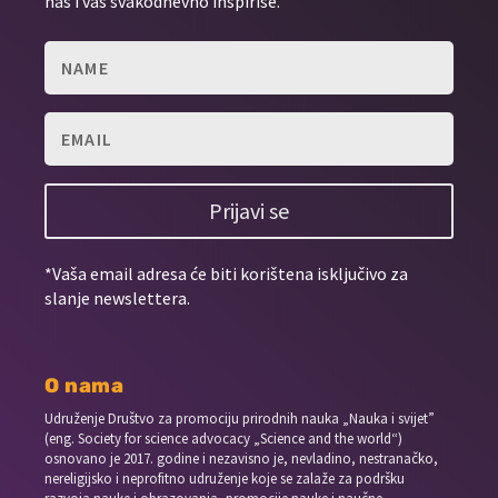
nas i vas svakodnevno inspiriše.
Prijavi se
*Vaša email adresa će biti korištena isključivo za
slanje newslettera.
O nama
Udruženje Društvo za promociju prirodnih nauka „Nauka i svijet”
(eng. Society for science advocacy „Science and the world“)
osnovano je 2017. godine i nezavisno je, nevladino, nestranačko,
nereligijsko i neprofitno udruženje koje se zalaže za podršku