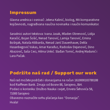
Impressum
Glavna urednica i osnivač: Jelena Kalinić, biolog, MA komparativne
književnosti, nagrađivana naučna novinarka i naučni komunikator.
Saradnici autori tekstova: Ivana Jasak, Mladen Obrenović, Lidija
Karačić, Bojan Šošić, Nenad Tanović, Lamija Tanović, Emina
Bošnjak, Nataša Kilibarda, Nenad Jarić Dauenhauer, Delila
Hasanbegović Vukas, Amar Karađuz, Radoslav Dejanović, Dino
Abazović, Saša Ceci, Hilma Unkić. Slađan Tomić, Andrej Madunić i
Lara Pačak.
Podržite naš rad / Support our work
Naš rad možete podržati i donacijama na račun
1610000183780188
kod Raiffesen Bank. Zmaja od Bosne 88, Sarajevo, BiH.
Podaci o korisniku: Društvo Nauka i svijet, Envera Šehovića 58,
71000 Sarajevo
Obavezno naznačite svrhu plaćanja kao “Donacija”.
Hvala!