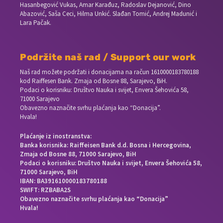
Hasanbegović Vukas, Amar Karađuz, Radoslav Dejanović, Dino
Abazović, Saša Ceci, Hilma Unkić. Slađan Tomić, Andrej Madunić i
Lara Pačak.
Podržite naš rad / Support our work
Naš rad možete podržati i donacijama na račun
1610000183780188
kod Raiffesen Bank. Zmaja od Bosne 88, Sarajevo, BiH.
Podaci o korisniku: Društvo Nauka i svijet, Envera Šehovića 58,
71000 Sarajevo
Obavezno naznačite svrhu plaćanja kao “Donacija”.
Hvala!
Plaćanje iz inostranstva:
Banka korisnika: Raiffeisen Bank d.d. Bosna i Hercegovina,
Zmaja od Bosne 88, 71000 Sarajevo, BiH
Podaci o korisniku: Društvo Nauka i svijet, Envera Šehovića 58,
71000 Sarajevo, BiH
IBAN: BA391610000183780188
SWIFT: RZBABA2S
Obavezno naznačite svrhu plaćanja kao “Donacija”
Hvala!