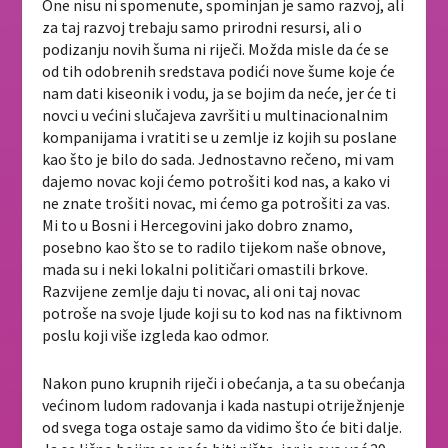
One nisu ni spomenute, spominjan je samo razvoj, ali
za taj razvoj trebaju samo prirodni resursi, ali o
podizanju novih šuma ni riječi. Možda misle da će se
od tih odobrenih sredstava podići nove šume koje će
nam dati kiseonik i vodu, ja se bojim da neće, jer će ti
novci u većini slučajeva završiti u multinacionalnim
kompanijama i vratiti se u zemlje iz kojih su poslane
kao što je bilo do sada. Jednostavno rečeno, mi vam
dajemo novac koji ćemo potrošiti kod nas, a kako vi
ne znate trošiti novac, mi ćemo ga potrošiti za vas.
Mi to u Bosni i Hercegovini jako dobro znamo,
posebno kao što se to radilo tijekom naše obnove,
mada su i neki lokalni političari omastili brkove.
Razvijene zemlje daju ti novac, ali oni taj novac
potroše na svoje ljude koji su to kod nas na fiktivnom
poslu koji više izgleda kao odmor.
Nakon puno krupnih riječi i obećanja, a ta su obećanja
većinom ludom radovanja i kada nastupi otriježnjenje
od svega toga ostaje samo da vidimo što će biti dalje.