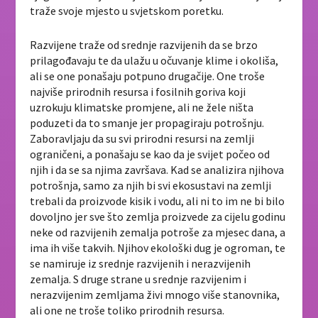
traže svoje mjesto u svjetskom poretku.
Razvijene traže od srednje razvijenih da se brzo
prilagođavaju te da ulažu u očuvanje klime i okoliša,
ali se one ponašaju potpuno drugačije. One troše
najviše prirodnih resursa i fosilnih goriva koji
uzrokuju klimatske promjene, ali ne žele ništa
poduzeti da to smanje jer propagiraju potrošnju.
Zaboravljaju da su svi prirodni resursi na zemlji
ograničeni, a ponašaju se kao da je svijet počeo od
njih i da se sa njima završava. Kad se analizira njihova
potrošnja, samo za njih bi svi ekosustavi na zemlji
trebali da proizvode kisik i vodu, ali ni to im ne bi bilo
dovoljno jer sve što zemlja proizvede za cijelu godinu
neke od razvijenih zemalja potroše za mjesec dana, a
ima ih više takvih. Njihov ekološki dug je ogroman, te
se namiruje iz srednje razvijenih i nerazvijenih
zemalja. S druge strane u srednje razvijenim i
nerazvijenim zemljama živi mnogo više stanovnika,
ali one ne troše toliko prirodnih resursa.