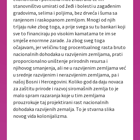
stanovništvo umirati od žeđi i bolesti u zagađenim
gradovima, selima i poljima, bez drveća i šuma sa
ranjenom i raskopanom zemljom. Mnogi od njih
trljaju ruke zbog toga, a prije svega su tu bankari koji
sve to financiraju po visokim kamatama te im se
smješe enormne zarade. Ja zbog sveg toga
očajavam, jer veličinu tog procentualnog rasta bruto
nacionalnih dohodaka u razvijenim zemljama, prati
proporcionalno uništenje prirodnih resursa i
njihovog smanjenja, ali ne u razvijenim zemljama već
u srednje razvijenim i nerazvijenim zemljama, pa i
našoj Bosni i Hercegovini. Koliko god da daju novaca
za zaštitu prirode i razvoj siromašnih zemlja to je
malo spram razaranja koje u tim zemljama
prouzrokuje taj projektirani rast nacionalnih
dohodaka razvijenih zemalja. To je stvarna slika
novog vida kolonijalizma.