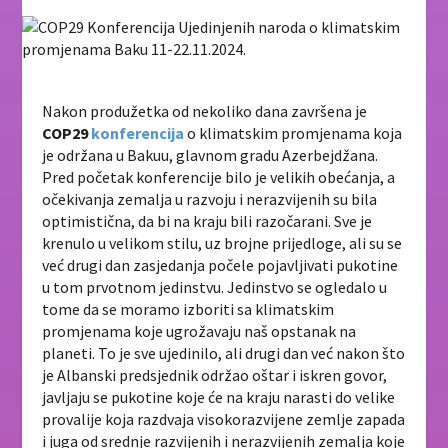
Nakon produžetka od nekoliko dana završena je
COP29
konferencija
o klimatskim promjenama koja
je održana u Bakuu, glavnom gradu Azerbejdžana.
Pred početak konferencije bilo je velikih obećanja, a
očekivanja zemalja u razvoju i nerazvijenih su bila
optimistična, da bi na kraju bili razočarani. Sve je
krenulo u velikom stilu, uz brojne prijedloge, ali su se
već drugi dan zasjedanja počele pojavljivati pukotine
u tom prvotnom jedinstvu. Jedinstvo se ogledalo u
tome da se moramo izboriti sa klimatskim
promjenama koje ugrožavaju naš opstanak na
planeti. To je sve ujedinilo, ali drugi dan već nakon što
je Albanski predsjednik održao oštar i iskren govor,
javljaju se pukotine koje će na kraju narasti do velike
provalije koja razdvaja visokorazvijene zemlje zapada
i juga od srednje razvijenih i nerazvijenih zemalja koje