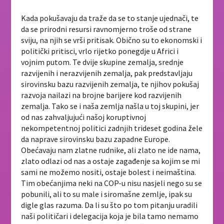
Kada pokušavaju da traže da se to stanje ujednači, te
da se prirodni resursi ravnomjerno troše od strane
sviju, na njih se vrši pritisak. Obično su to ekonomski i
politički pritisci, vrlo rijetko ponegdje u Africi i
vojnim putom. Te dvije skupine zemalja, srednje
razvijenih i nerazvijenih zemalja, pak predstavljaju
sirovinsku bazu razvijenih zemalja, te njihov pokušaj
razvoja nailazi na brojne barijere kod razvijenih
zemalja. Tako se i naša zemlja našla u toj skupini, jer
od nas zahvaljujući našoj koruptivnoj
nekompetentnoj politici zadnjih trideset godina žele
da naprave sirovinsku bazu zapadne Europe.
Obećavaju nam zlatne rudnike, ali zlato ne ide nama,
zlato odlazi od nas a ostaje zagađenje sa kojim se mi
sami ne možemo nositi, ostaje bolest i neimaština.
Tim obećanjima neki na COP-u nisu nasjeli nego su se
pobunili, ali to su male i siromašne zemlje, ipak su
digle glas razuma. Da li su što po tom pitanju uradili
naši političari i delegacija koja je bila tamo nemamo