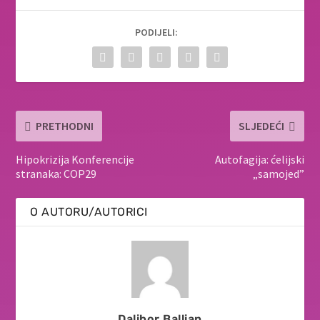
PODIJELI:
PRETHODNI
SLJEDEĆI
Hipokrizija Konferencije
Autofagija: ćelijski
stranaka: COP29
„samojed”
O AUTORU/AUTORICI
Dalibor Ballian