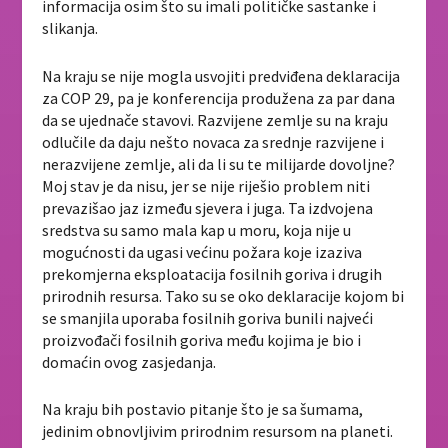
informacija osim što su imali političke sastanke i
slikanja.
Na kraju se nije mogla usvojiti predviđena deklaracija
za COP 29, pa je konferencija produžena za par dana
da se ujednače stavovi. Razvijene zemlje su na kraju
odlučile da daju nešto novaca za srednje razvijene i
nerazvijene zemlje, ali da li su te milijarde dovoljne?
Moj stav je da nisu, jer se nije riješio problem niti
prevazišao jaz između sjevera i juga. Ta izdvojena
sredstva su samo mala kap u moru, koja nije u
mogućnosti da ugasi većinu požara koje izaziva
prekomjerna eksploatacija fosilnih goriva i drugih
prirodnih resursa. Tako su se oko deklaracije kojom bi
se smanjila uporaba fosilnih goriva bunili najveći
proizvođači fosilnih goriva među kojima je bio i
domaćin ovog zasjedanja.
Na kraju bih postavio pitanje što je sa šumama,
jedinim obnovljivim prirodnim resursom na planeti.