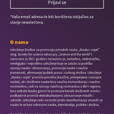
Prijavi se
*Vaša email adresa će biti korištena isključivo za
slanje newslettera.
O nama
Udruženje Društvo za promociju prirodnih nauka „Nauka i svijet”
(eng. Society for science advocacy „Science and the world“)
osnovano je 2017. godine i nezavisno je, nevladino, nestranačko,
nereligijsko i neprofitno udruženje koje se zalaže za podršku
razvoja nauke i obrazovanja, promocije nauke i naučne
pismenosti, afirmisanje ljudskih prava i civilnog društva. Udruženje
„Nauka i svijet“ promiče prirodne (bazične, primijenjene i razvojne
nauke), ali i društvene nauke kroz naučnu komunikaciju i naučno
novinarstvo, radi na razvoju naučnog novinarstva u BiH i regionu
kroz website Nauka govori te povezane kanale društvenih mreža i
podkaste te promiče ekstrakurikularno obrazovanje mladih i
odraslih. Udruženje radi i na borbi protiv dezinformacija vezanih za
nauku te se bavi odnosom nauke, demokratije, politike i društva.