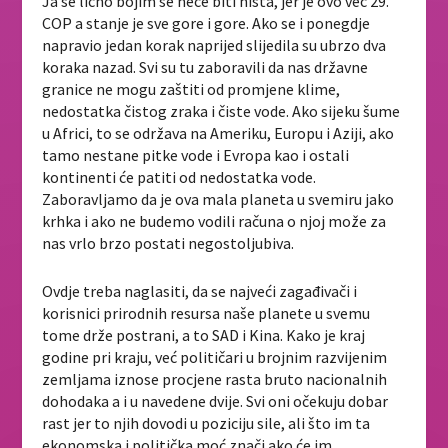
Ja se lično bojim se neće biti ništa, jer je ovo već 29.
COP a stanje je sve gore i gore. Ako se i ponegdje
napravio jedan korak naprijed slijedila su ubrzo dva
koraka nazad. Svi su tu zaboravili da nas državne
granice ne mogu zaštiti od promjene klime,
nedostatka čistog zraka i čiste vode. Ako sijeku šume
u Africi, to se održava na Ameriku, Europu i Aziji, ako
tamo nestane pitke vode i Evropa kao i ostali
kontinenti će patiti od nedostatka vode.
Zaboravljamo da je ova mala planeta u svemiru jako
krhka i ako ne budemo vodili računa o njoj može za
nas vrlo brzo postati negostoljubiva.
Ovdje treba naglasiti, da se najveći zagađivači i
korisnici prirodnih resursa naše planete u svemu
tome drže postrani, a to SAD i Kina. Kako je kraj
godine pri kraju, već političari u brojnim razvijenim
zemljama iznose procjene rasta bruto nacionalnih
dohodaka a i u navedene dvije. Svi oni očekuju dobar
rast jer to njih dovodi u poziciju sile, ali što im ta
ekonomska i politička moć znači ako će im