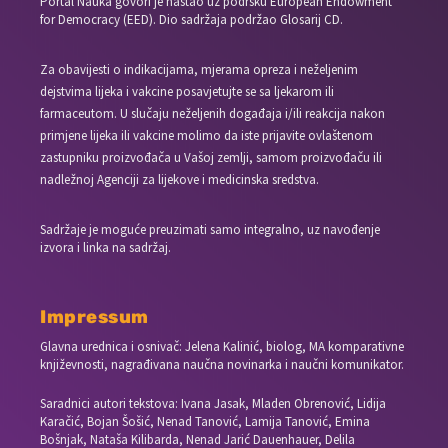
Portal Nauka govori je nastao uz podršku European Endowment
for Democracy (EED). Dio sadržaja podržao Glosarij CD.
Za obavijesti o indikacijama, mjerama opreza i neželjenim
dejstvima lijeka i vakcine posavjetujte se sa ljekarom ili
farmaceutom. U slučaju neželjenih događaja i/ili reakcija nakon
primjene lijeka ili vakcine molimo da iste prijavite ovlaštenom
zastupniku proizvođača u Vašoj zemlji, samom proizvođaču ili
nadležnoj Agenciji za lijekove i medicinska sredstva.
Sadržaje je moguće preuzimati samo integralno, uz navođenje
izvora i linka na sadržaj.
Impressum
Glavna urednica i osnivač: Jelena Kalinić, biolog, MA komparativne
književnosti, nagrađivana naučna novinarka i naučni komunikator.
Saradnici autori tekstova: Ivana Jasak, Mladen Obrenović, Lidija
Karačić, Bojan Šošić, Nenad Tanović, Lamija Tanović, Emina
Bošnjak, Nataša Kilibarda, Nenad Jarić Dauenhauer, Delila