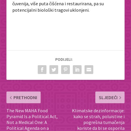
čuvenija, više puta čišćena i restaurirana, pa su
potencijalni biološki tragovi uklonjeni.
PODIJELI:
PRETHODNI
SLJEDEĆI
The New MAHA Food
Klimatske dezinformacije:
Pyramid Is a Political Act,
kako se strah, poluistine i
Not a Medical One: A
pogrešna tumačenja
Political Agenda on a
koriste da bi se osporila