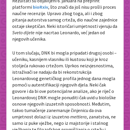
Rezultati su objavljeni 6. januara na preprint
platformi
bioRxiv
, što znači da još nisu prošli proces
naučne recenzije. Upravo zbog toga, ali i zbog
pitanja autorstva samog crteža, dio naučne zajednice
ostaje skeptičan. Neki istoričari umjetnosti vjeruju da
Sveto dijete
nije nacrtao Leonardo, već jedan od
njegovih učenika.
U tom slučaju, DNK bi mogla pripadati drugoj osobi –
učeniku, kasnijem vlasniku ili kustosu koji je kroz
stoljeća rukovao crtežom. Uprkos neizvjesnostima,
istraživači se nadaju da bi rekonstrukcija
Leonardovog genetičkog profila jednog dana mogla
pomoći u autentifikaciji njegovih djela. Neki čak
govore i da bi ove potencijalne analize, ako je riječ o
Leonardovoj DNK mogle ponuditi čak uvid u biološke
osnove njegovih izuzetnih sposobnosti. Međutim,
takvo tumačenje zanemaruje činjenicu da ova
umjetnost dolazi iz izuzetno
mettiera
, zanatstva, ne
samo iz puke vježbe, nego iz majstorije i stalnog
vježbanja te filozofskog promišljanja o crtežu i