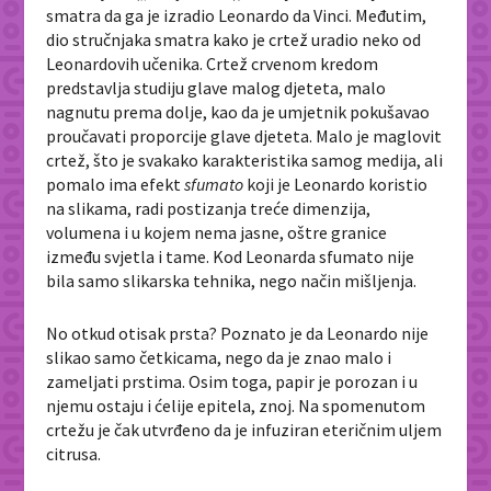
smatra da ga je izradio Leonardo da Vinci. Međutim,
dio stručnjaka smatra kako je crtež uradio neko od
Leonardovih učenika. Crtež crvenom kredom
predstavlja studiju glave malog djeteta, malo
nagnutu prema dolje, kao da je umjetnik pokušavao
proučavati proporcije glave djeteta. Malo je maglovit
crtež, što je svakako karakteristika samog medija, ali
pomalo ima efekt
sfumato
koji je Leonardo koristio
na slikama, radi postizanja treće dimenzija,
volumena i u kojem nema jasne, oštre granice
između svjetla i tame. Kod Leonarda sfumato nije
bila samo slikarska tehnika, nego način mišljenja.
No otkud otisak prsta? Poznato je da Leonardo nije
slikao samo četkicama, nego da je znao malo i
zameljati prstima. Osim toga, papir je porozan i u
njemu ostaju i ćelije epitela, znoj. Na spomenutom
crtežu je čak utvrđeno da je infuziran eteričnim uljem
citrusa.