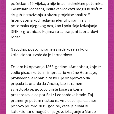
početkom 19. vijeka, a nije imao ni direktne potomke.
Eventualni dodatni, indirektni dokazi mogli bi doći iz
drugih istraživanja u okviru projekta: analize Y
hromozoma kod nedavno identificiranih živih
potomaka njegovog oca, kao i pokušaja izdvajanja
DNK iz grobnica u kojima su sahranjeni Leonardovi
rođaci.
Navodno, postoji pramen sijede kose za koju
kolekcionari tvrde da je Leonardova.
Tokom iskopavanja 1863. godine u Amboiseu, koje je
vodio pisac i kulturni impresario Arsène Houssaye,
pronađena je lobanja za koju je on vjerovao da
pripada Leonardu da Vinciju, kao i pramen
svijetloplave, gotovo bijele kose za koji je
pretpostavio da potiče iz Leonardove brade. Taj
pramen je potom nestao na više decenija, da bi se
ponovo pojavio 2019. godine, kada je privatni
kolekcionar omogućio njegovo izlaganje u Museo