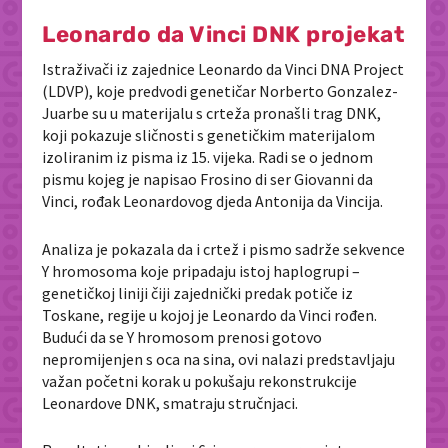
Leonardo da Vinci DNK projekat
Istraživači iz zajednice Leonardo da Vinci DNA Project
(LDVP), koje predvodi genetičar Norberto Gonzalez-
Juarbe su u materijalu s crteža pronašli trag DNK,
koji pokazuje sličnosti s genetičkim materijalom
izoliranim iz pisma iz 15. vijeka. Radi se o jednom
pismu kojeg je napisao Frosino di ser Giovanni da
Vinci, rođak Leonardovog djeda Antonija da Vincija.
Analiza je pokazala da i crtež i pismo sadrže sekvence
Y hromosoma koje pripadaju istoj haplogrupi –
genetičkoj liniji čiji zajednički predak potiče iz
Toskane, regije u kojoj je Leonardo da Vinci rođen.
Budući da se Y hromosom prenosi gotovo
nepromijenjen s oca na sina, ovi nalazi predstavljaju
važan početni korak u pokušaju rekonstrukcije
Leonardove DNK, smatraju stručnjaci.