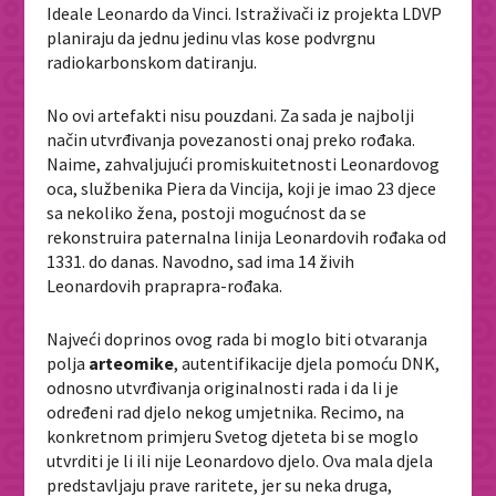
Ideale Leonardo da Vinci. Istraživači iz projekta LDVP
planiraju da jednu jedinu vlas kose podvrgnu
radiokarbonskom datiranju.
No ovi artefakti nisu pouzdani. Za sada je najbolji
način utvrđivanja povezanosti onaj preko rođaka.
Naime, zahvaljujući promiskuitetnosti Leonardovog
oca, službenika Piera da Vincija, koji je imao 23 djece
sa nekoliko žena, postoji mogućnost da se
rekonstruira paternalna linija Leonardovih rođaka od
1331. do danas. Navodno, sad ima 14 živih
Leonardovih praprapra-rođaka.
Najveći doprinos ovog rada bi moglo biti otvaranja
polja
arteomike
, autentifikacije djela pomoću DNK,
odnosno utvrđivanja originalnosti rada i da li je
određeni rad djelo nekog umjetnika. Recimo, na
konkretnom primjeru Svetog djeteta bi se moglo
utvrditi je li ili nije Leonardovo djelo. Ova mala djela
predstavljaju prave raritete, jer su neka druga,