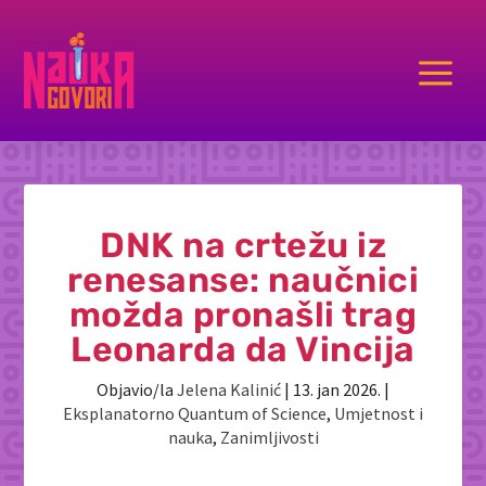
a
DNK na crtežu iz
renesanse: naučnici
možda pronašli trag
Leonarda da Vincija
Objavio/la
Jelena Kalinić
|
13. jan 2026.
|
Eksplanatorno Quantum of Science
,
Umjetnost i
nauka
,
Zanimljivosti