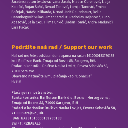
Saradnici autori tekstova: Ivana Jasak, Mladen Obrenović, Lidija
Karačić, Bojan Šošić, Nenad Tanović, Lamija Tanović, Emina
Bošnjak, Nataša Kilibarda, Nenad Jarić Dauenhauer, Delila
Hasanbegović Vukas, Amar Karađuz, Radoslav Dejanović, Dino
Abazović, Saša Ceci, Hilma Unkić. Slađan Tomić, Andrej Madunić i
Lara Pačak.
Podržite naš rad / Support our work
Naš rad možete podržati i donacijama na račun
1610000183780188
kod Raiffesen Bank. Zmaja od Bosne 88, Sarajevo, BiH.
Podaci o korisniku: Društvo Nauka i svijet, Envera Šehovića 58,
71000 Sarajevo
Obavezno naznačite svrhu plaćanja kao “Donacija”.
Hvala!
Plaćanje iz inostranstva:
Banka korisnika: Raiffeisen Bank d.d. Bosna i Hercegovina,
Zmaja od Bosne 88, 71000 Sarajevo, BiH
Podaci o korisniku: Društvo Nauka i svijet, Envera Šehovića 58,
71000 Sarajevo, BiH
IBAN: BA391610000183780188
SWIFT: RZBABA2S