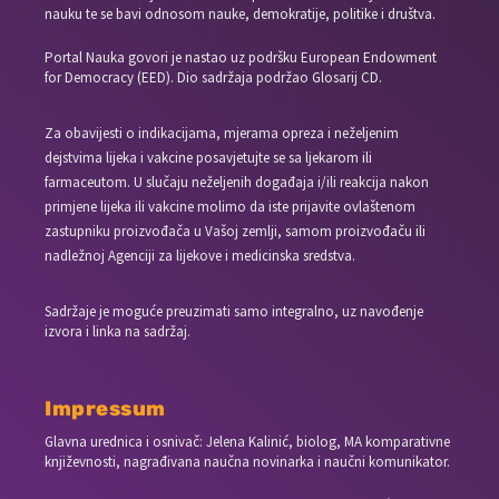
nauku te se bavi odnosom nauke, demokratije, politike i društva.
Portal Nauka govori je nastao uz podršku European Endowment
for Democracy (EED). Dio sadržaja podržao Glosarij CD.
Za obavijesti o indikacijama, mjerama opreza i neželjenim
dejstvima lijeka i vakcine posavjetujte se sa ljekarom ili
farmaceutom. U slučaju neželjenih događaja i/ili reakcija nakon
primjene lijeka ili vakcine molimo da iste prijavite ovlaštenom
zastupniku proizvođača u Vašoj zemlji, samom proizvođaču ili
nadležnoj Agenciji za lijekove i medicinska sredstva.
Sadržaje je moguće preuzimati samo integralno, uz navođenje
izvora i linka na sadržaj.
Impressum
Glavna urednica i osnivač: Jelena Kalinić, biolog, MA komparativne
književnosti, nagrađivana naučna novinarka i naučni komunikator.