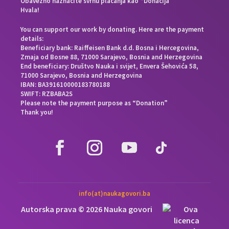
Obavezno naznačite svrhu plaćanja kao “Donacija”
Hvala!
You can support our work by donating. Here are the payment
details:
Beneficiary bank: Raiffeisen Bank d.d. Bosna i Hercegovina,
Zmaja od Bosne 88, 71000 Sarajevo, Bosnia and Herzegovina
End beneficiary: Društvo Nauka i svijet, Envera Šehovića 58,
71000 Sarajevo, Bosnia and Herzegovina
IBAN: BA391610000183780188
SWIFT: RZBABA2S
Please note the payment purpose as “Donation”
Thank you!
info(at)naukagovori.ba
Autorska prava © 2026 Nauka govori