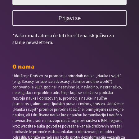
Prijavi se
*Vaša email adresa će biti korištena isključivo za
slanje newslettera.
O nama
Udruženje Društvo za promociju prirodnih nauka „Nauka i svijet”
(eng. Society for science advocacy „Science and the world“)
osnovano je 2017. godine i nezavisno je, nevladino, nestranačko,
nereligijsko i neprofitno udruženje koje se zalaže za podršku
razvoja nauke i obrazovanja, promocije nauke i naučne
pismenosti, afirmisanje ljudskih prava i civilnog društva. Udruženje
„Nauka i svijet“ promiče prirodne (bazične, primijenjene i razvojne
nauke), ali i društvene nauke kroz naučnu komunikaciju i naučno
novinarstvo, radi na razvoju naučnog novinarstva u BiH i regionu
kroz website Nauka govori te povezane kanale društvenih mreža i
podkaste te promiče ekstrakurikularno obrazovanje mladih i
odraslih. Udruženje radi i na borbi protiv dezinformacija vezanih za