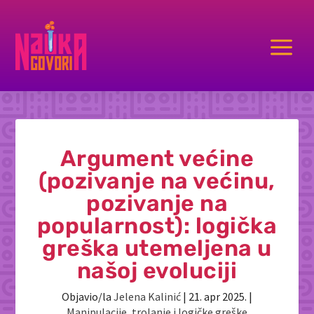
a
Argument većine
(pozivanje na većinu,
pozivanje na
popularnost): logička
greška utemeljena u
našoj evoluciji
Objavio/la
Jelena Kalinić
|
21. apr 2025.
|
Manipulacije
,
trolanje i logičke greške