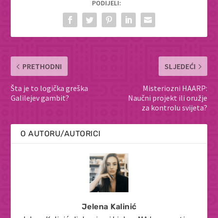
PODIJELI:
PRETHODNI
SLJEDEĆI
Šta je to logička greška
Misteriozni HAARP:
Galilejev gambit?
Naučni projekt ili oružje
za kontrolu svijeta?
O AUTORU/AUTORICI
Jelena Kalinić