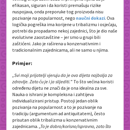
efikasan, siguran i da koristi premašuju rizike
nuspojava, onda preporuke tog proizvoda nisu
pozivanje na popularnost, nego
naučni dokazi
. Ova
logička pogreška ima korijene u tribalizmu i osjećaju,
potrebi da propadamo nekoj zajednici, što je dio naše
evolutivne zaostavštine – jer smo u grupi bili
zaštićeni. Jako je raširena u konzervativnim i
tradicionalnim zajednicama, ali ne samo u njima.
Primjer:
„Svi moji prijatelji vjeruju da je ova dijeta najbolja za
zdravlje. Zato ću je i ja slijediti.
” To što većina koristi
određenu dijetu ne znači da je ona idealna za sve.
Nauka o ishrani je kompleksna i zahtijeva
individualizirani pristup. Postoji jedan oblik
pozivanja na popularnost a to je pozivanje na
tradiciju (
argumentum ad antiquitatem
), često
prisutan oblik tribalizma u konzervativnim
zajednicama.
„
To je dobro/korisno/ispravno, zato što