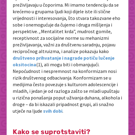
preživljavaju u čoporima. Mi imamo tendenciju da se
krećemo u grupama ljudi koji dijele iste ili slične
vrijednosti i interesovanja, što stvara takozvane eho
sobe i onemogućuje da čujemo i druga mišljenja i
perspektive.
„
Mentalitet krda”, mudrost gomile,
receptivnost za socijalne norme su mehanizmi
preživljavanja, važni za društvenu saradnju, pojavu
recipročnog altruizma, i analize pokazuju kako
društveno prihvatanje i nagrade potiču lučenje
oksitocina
(1), ali mogu biti i obmanjujući.
Nepoćudnost i nespremnost na konformizam nosi
rizik društvenog odbacivanja. Konformizam se u
medijima često povezuje s kulturom adolescencije i
mladih, i jedan je od razloga zašto se mladi upuštaju
u rizična ponašanja poput uživanja duhana, alkohola i
droge – da bi iskazali pripadnost grupi, ali snažno
utječe na ljude
svih dobi
.
Kako se suprotstaviti?