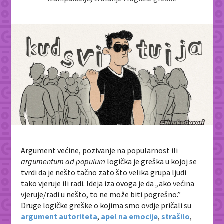
Argument većine, pozivanje na popularnost ili
argumentum ad populum
logička je greška u kojoj se
tvrdi da je nešto tačno zato što velika grupa ljudi
tako vjeruje ili radi. Ideja iza ovoga je da
„
ako većina
vjeruje/radi u nešto, to ne može biti pogrešno.”
Druge logičke greške o kojima smo ovdje pričali su
argument autoriteta
,
apel na emocije
,
strašilo
,