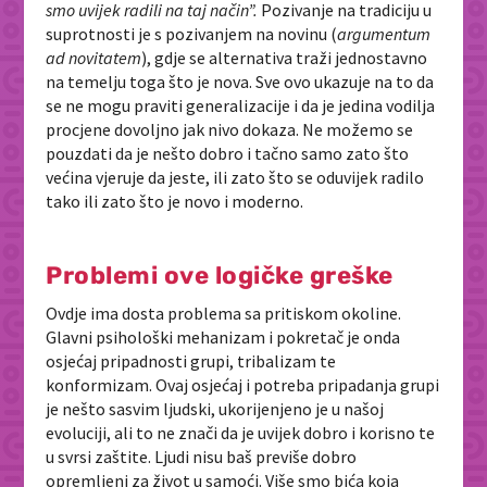
smo uvijek radili na taj način”.
Pozivanje na tradiciju u
suprotnosti je s pozivanjem na novinu (
argumentum
ad novitatem
), gdje se alternativa traži jednostavno
na temelju toga što je nova. Sve ovo ukazuje na to da
se ne mogu praviti generalizacije i da je jedina vodilja
procjene dovoljno jak nivo dokaza. Ne možemo se
pouzdati da je nešto dobro i tačno samo zato što
većina vjeruje da jeste, ili zato što se oduvijek radilo
tako ili zato što je novo i moderno.
Problemi ove logičke greške
Ovdje ima dosta problema sa pritiskom okoline.
Glavni psihološki mehanizam i pokretač je onda
osjećaj pripadnosti grupi, tribalizam te
konformizam. Ovaj osjećaj i potreba pripadanja grupi
je nešto sasvim ljudski, ukorijenjeno je u našoj
evoluciji, ali to ne znači da je uvijek dobro i korisno te
u svrsi zaštite. Ljudi nisu baš previše dobro
opremljeni za život u samoći. Više smo bića koja