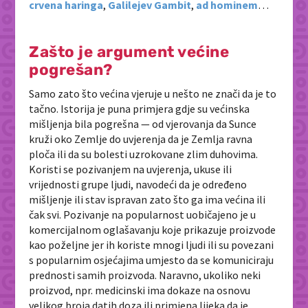
crvena haringa
,
Galilejev Gambit
,
ad hominem
…
Zašto je argument većine
pogrešan?
Samo zato što većina vjeruje u nešto ne znači da je to
tačno. Istorija je puna primjera gdje su većinska
mišljenja bila pogrešna — od vjerovanja da Sunce
kruži oko Zemlje do uvjerenja da je Zemlja ravna
ploča ili da su bolesti uzrokovane zlim duhovima.
Koristi se pozivanjem na uvjerenja, ukuse ili
vrijednosti grupe ljudi, navodeći da je određeno
mišljenje ili stav ispravan zato što ga ima većina ili
čak svi. Pozivanje na popularnost uobičajeno je u
komercijalnom oglašavanju koje prikazuje proizvode
kao poželjne jer ih koriste mnogi ljudi ili su povezani
s popularnim osjećajima umjesto da se komuniciraju
prednosti samih proizvoda. Naravno, ukoliko neki
proizvod, npr. medicinski ima dokaze na osnovu
velikog broja datih doza ili primjena lijeka da je