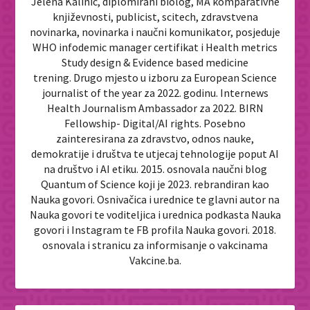
Jelena Kalinić, diplomirani biolog, MA komparativne
književnosti, publicist, scitech, zdravstvena
novinarka, novinarka i naučni komunikator, posjeduje
WHO infodemic manager certifikat i Health metrics
Study design & Evidence based medicine
trening. Drugo mjesto u izboru za European Science
journalist of the year za 2022. godinu. Internews
Health Journalism Ambassador za 2022. BIRN
Fellowship- Digital/AI rights. Posebno
zainteresirana za zdravstvo, odnos nauke,
demokratije i društva te utjecaj tehnologije poput AI
na društvo i AI etiku. 2015. osnovala naučni blog
Quantum of Science koji je 2023. rebrandiran kao
Nauka govori. Osnivačica i urednice te glavni autor na
Nauka govori te voditeljica i urednica podkasta Nauka
govori i Instagram te FB profila Nauka govori. 2018.
osnovala i stranicu za informisanje o vakcinama
Vakcine.ba.