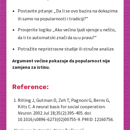
Postavite pitanje:
„
Da li se ovo bazira na dokazima
ili samo na popularnosti i tradiciji?”
Provjerite logiku:
„
Ako većina ljudi vjeruje u nešto,
da li to automatski znači da su u pravu?”
Potražite nepristrasne studije ili stručne analize.
Argument većine pokazuje da popularnost nije
zamjena za istinu.
Reference:
Rilling J, Gutman D, Zeh T, Pagnoni G, Berns G,
Kilts C. A neural basis for social cooperation.
Neuron
. 2002 Jul 18;35(2):395-405. doi:
10.1016/s0896-6273(02)00755-9. PMID: 12160756.