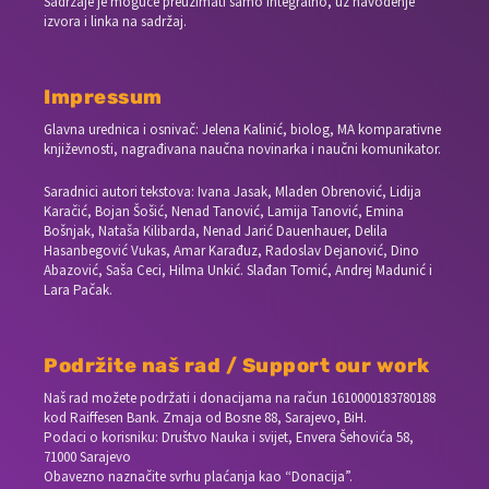
Sadržaje je moguće preuzimati samo integralno, uz navođenje
izvora i linka na sadržaj.
Impressum
Glavna urednica i osnivač: Jelena Kalinić, biolog, MA komparativne
književnosti, nagrađivana naučna novinarka i naučni komunikator.
Saradnici autori tekstova: Ivana Jasak, Mladen Obrenović, Lidija
Karačić, Bojan Šošić, Nenad Tanović, Lamija Tanović, Emina
Bošnjak, Nataša Kilibarda, Nenad Jarić Dauenhauer, Delila
Hasanbegović Vukas, Amar Karađuz, Radoslav Dejanović, Dino
Abazović, Saša Ceci, Hilma Unkić. Slađan Tomić, Andrej Madunić i
Lara Pačak.
Podržite naš rad / Support our work
Naš rad možete podržati i donacijama na račun
1610000183780188
kod Raiffesen Bank. Zmaja od Bosne 88, Sarajevo, BiH.
Podaci o korisniku: Društvo Nauka i svijet, Envera Šehovića 58,
71000 Sarajevo
Obavezno naznačite svrhu plaćanja kao “Donacija”.