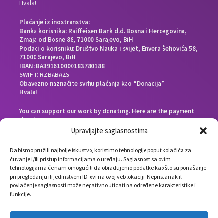
Hvala!
Plaćanje iz inostranstva:
Banka korisnika: Raiffeisen Bank d.d. Bosna i Hercegovina,
Zmaja od Bosne 88, 71000 Sarajevo, BiH
Podaci o korisniku: Društvo Nauka i svijet, Envera Šehovića 58,
71000 Sarajevo, BiH
IBAN: BA391610000183780188
SWIFT: RZBABA2S
Obavezno naznačite svrhu plaćanja kao “Donacija”
Hvala!
You can support our work by donating. Here are the payment
details:
Beneficiary bank: Raiffeisen Bank d.d. Bosna i Hercegovina,
Upravljajte saglasnostima
Zmaja od Bosne 88, 71000 Sarajevo, Bosnia and Herzegovina
End beneficiary: Društvo Nauka i svijet, Envera Šehovića 58,
Da bismo pružili najbolje iskustvo, koristimo tehnologije poput kolačića za
71000 Sarajevo, Bosnia and Herzegovina
čuvanje i/ili pristup informacijama o uređaju. Saglasnost sa ovim
IBAN: BA391610000183780188
tehnologijama će nam omogućiti da obrađujemo podatke kao što su ponašanje
SWIFT: RZBABA2S
pri pregledanju ili jedinstveni ID-ovi na ovoj veb lokaciji. Nepristanak ili
Please note the payment purpose as “Donation”
povlačenje saglasnosti može negativno uticati na određene karakteristike i
Thank you!
funkcije.