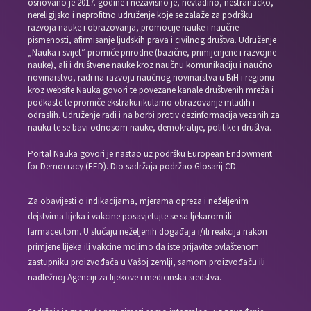
osnovano je 2017. godine i nezavisno je, nevladino, nestranačko,
nereligijsko i neprofitno udruženje koje se zalaže za podršku
razvoja nauke i obrazovanja, promocije nauke i naučne
pismenosti, afirmisanje ljudskih prava i civilnog društva. Udruženje
„Nauka i svijet“ promiče prirodne (bazične, primijenjene i razvojne
nauke), ali i društvene nauke kroz naučnu komunikaciju i naučno
novinarstvo, radi na razvoju naučnog novinarstva u BiH i regionu
kroz website Nauka govori te povezane kanale društvenih mreža i
podkaste te promiče ekstrakurikularno obrazovanje mladih i
odraslih. Udruženje radi i na borbi protiv dezinformacija vezanih za
nauku te se bavi odnosom nauke, demokratije, politike i društva.
Portal Nauka govori je nastao uz podršku European Endowment
for Democracy (EED). Dio sadržaja podržao Glosarij CD.
Za obavijesti o indikacijama, mjerama opreza i neželjenim
dejstvima lijeka i vakcine posavjetujte se sa ljekarom ili
farmaceutom. U slučaju neželjenih događaja i/ili reakcija nakon
primjene lijeka ili vakcine molimo da iste prijavite ovlaštenom
zastupniku proizvođača u Vašoj zemlji, samom proizvođaču ili
nadležnoj Agenciji za lijekove i medicinska sredstva.