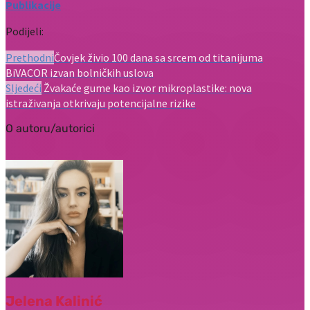
Publikacije
Podijeli:
Prethodni
Čovjek živio 100 dana sa srcem od titanijuma
BiVACOR izvan bolničkih uslova
Sljedeći
Žvakaće gume kao izvor mikroplastike: nova
istraživanja otkrivaju potencijalne rizike
O autoru/autorici
Jelena Kalinić