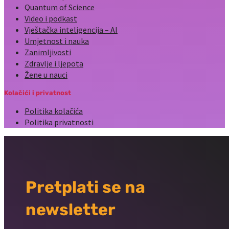
Quantum of Science
Video i podkast
Vještačka inteligencija – AI
Umjetnost i nauka
Zanimljivosti
Zdravlje i ljepota
Žene u nauci
Kolačići i privatnost
Politika kolačića
Politika privatnosti
Pretplati se na
newsletter