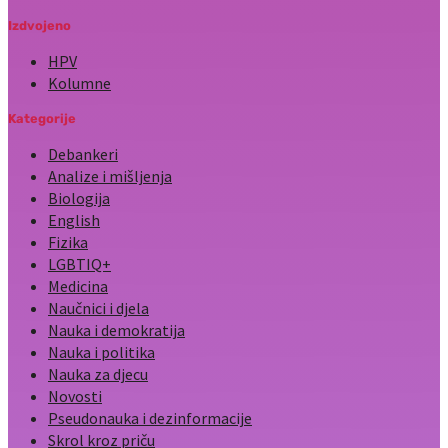
Izdvojeno
HPV
Kolumne
Kategorije
Debankeri
Analize i mišljenja
Biologija
English
Fizika
LGBTIQ+
Medicina
Naučnici i djela
Nauka i demokratija
Nauka i politika
Nauka za djecu
Novosti
Pseudonauka i dezinformacije
Skrol kroz priču