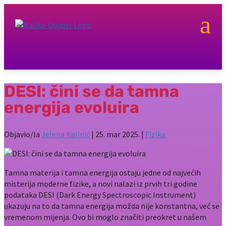
a
DESI: čini se da tamna
energija evoluira
Objavio/la
Jelena Kalinić
|
25. mar 2025.
|
Fizika
Tamna materija i tamna energija ostaju jedne od najvećih
misterija moderne fizike, a novi nalazi iz prvih tri godine
podataka DESI (Dark Energy Spectroscopic Instrument)
ukazuju na to da tamna energija možda nije konstantna, već se
vremenom mijenja. Ovo bi moglo značiti preokret u našem