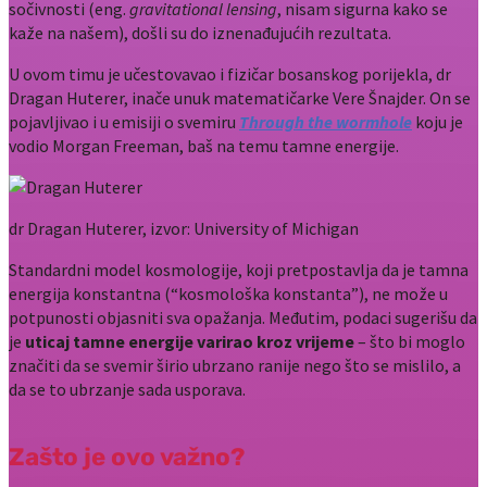
sočivnosti (eng.
gravitational lensing
, nisam sigurna kako se
kaže na našem), došli su do iznenađujućih rezultata.
U ovom timu je učestovavao i fizičar bosanskog porijekla, dr
Dragan Huterer, inače unuk matematičarke Vere Šnajder. On se
pojavljivao i u emisiji o svemiru
Through the wormhole
koju je
vodio Morgan Freeman, baš na temu tamne energije.
dr Dragan Huterer, izvor: University of Michigan
Standardni model kosmologije, koji pretpostavlja da je tamna
energija konstantna (“kosmološka konstanta”), ne može u
potpunosti objasniti sva opažanja. Međutim, podaci sugerišu da
je
uticaj tamne energije varirao kroz vrijeme
– što bi moglo
značiti da se svemir širio ubrzano ranije nego što se mislilo, a
da se to ubrzanje sada usporava.
Zašto je ovo važno?