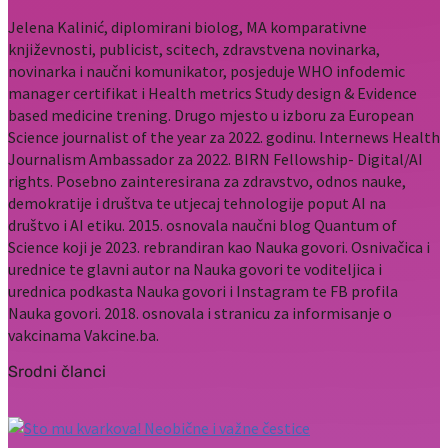
Jelena Kalinić, diplomirani biolog, MA komparativne
književnosti, publicist, scitech, zdravstvena novinarka,
novinarka i naučni komunikator, posjeduje WHO infodemic
manager certifikat i Health metrics Study design & Evidence
based medicine trening. Drugo mjesto u izboru za European
Science journalist of the year za 2022. godinu. Internews Health
Journalism Ambassador za 2022. BIRN Fellowship- Digital/AI
rights. Posebno zainteresirana za zdravstvo, odnos nauke,
demokratije i društva te utjecaj tehnologije poput AI na
društvo i AI etiku. 2015. osnovala naučni blog Quantum of
Science koji je 2023. rebrandiran kao Nauka govori. Osnivačica i
urednice te glavni autor na Nauka govori te voditeljica i
urednica podkasta Nauka govori i Instagram te FB profila
Nauka govori. 2018. osnovala i stranicu za informisanje o
vakcinama Vakcine.ba.
Srodni članci