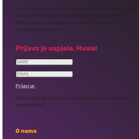
Svake nedjelje u 8 sati ujutro uživajte uz naš newsletter u
kom možete pročitati o posljednjim dešavanjima u
svijetu nauke, trendovima i onome što nas i vas
svakodnevno inspiriše.
Prijava je uspjela. Hvala!
Prijavi se
*Vaša email adresa će biti korištena isključivo za slanje
newslettera.
O nama