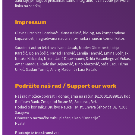
Sadržaje je moguće preuzimati samo integralno, uz navođenje izvora i
linka na sadržaj.
Impressum
Glavna urednica i osnivač: Jelena Kalinić, biolog, MA komparativne
književnosti, nagrađivana naučna novinarka i naučni komunikator.
Saradnici autori tekstova: Ivana Jasak, Mladen Obrenović, Lidija
Karačić, Bojan Šošić, Nenad Tanović, Lamija Tanović, Emina Bošnjak,
Nataša Kilibarda, Nenad Jarić Dauenhauer, Delila Hasanbegović Vukas,
Amar Karađuz, Radoslav Dejanović, Dino Abazović, Saša Ceci, Hilma
Unkić. Slađan Tomić, Andrej Madunić i Lara Pačak.
Podržite naš rad / Support our work
Naš rad možete podržati i donacijama na račun
1610000183780188 kod
Raiffesen Bank. Zmaja od Bosne 88, Sarajevo, BiH.
Podaci o korisniku: Društvo Nauka i svijet, Envera Šehovića 58, 71000
Sarajevo
Obavezno naznačite svrhu plaćanja kao “Donacija”.
Hvala!
Plaćanje iz inostranstva: