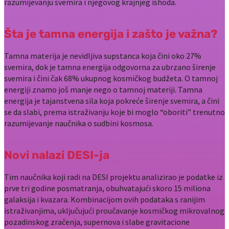
razumijevanju svemira i njegovog krajnjeg ishoda.
Šta je tamna energija i zašto je važna?
Tamna materija je nevidljiva supstanca koja čini oko 27%
svemira, dok je tamna energija odgovorna za ubrzano širenje
svemira i čini čak 68% ukupnog kosmičkog budžeta. O tamnoj
energiji znamo još manje nego o tamnoj materiji. Tamna
energija je tajanstvena sila koja pokreće širenje svemira, a čini
se da slabi, prema istraživanju koje bi moglo “oboriti” trenutno
razumijevanje naučnika o sudbini kosmosa.
Novi nalazi DESI-ja
Tim naučnika koji radi na DESI projektu analizirao je podatke iz
prve tri godine posmatranja, obuhvatajući skoro 15 miliona
galaksija i kvazara. Kombinacijom ovih podataka s ranijim
istraživanjima, uključujući proučavanje kosmičkog mikrovalnog
pozadinskog zračenja, supernova i slabe gravitacione