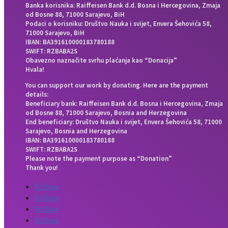
Banka korisnika: Raiffeisen Bank d.d. Bosna i Hercegovina, Zmaja
od Bosne 88, 71000 Sarajevo, BiH
Podaci o korisniku: Društvo Nauka i svijet, Envera Šehovića 58,
71000 Sarajevo, BiH
IBAN: BA391610000183780188
SWIFT: RZBABA2S
Obavezno naznačite svrhu plaćanja kao “Donacija”
Hvala!
You can support our work by donating. Here are the payment
details:
Beneficiary bank: Raiffeisen Bank d.d. Bosna i Hercegovina, Zmaja
od Bosne 88, 71000 Sarajevo, Bosnia and Herzegovina
End beneficiary: Društvo Nauka i svijet, Envera Šehovića 58, 71000
Sarajevo, Bosnia and Herzegovina
IBAN: BA391610000183780188
SWIFT: RZBABA2S
Please note the payment purpose as “Donation”
Thank you!
Follow
Follow
Follow
Follow