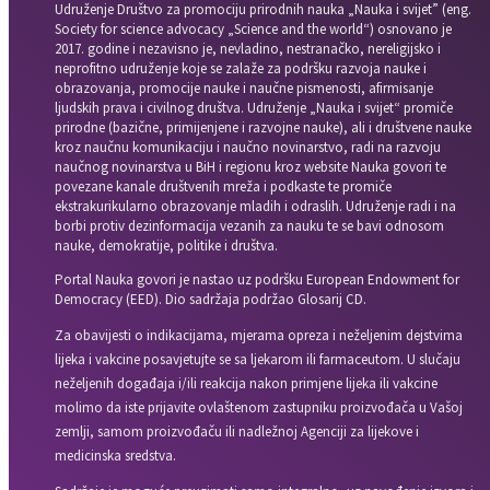
Udruženje Društvo za promociju prirodnih nauka „Nauka i svijet” (eng.
Society for science advocacy „Science and the world“) osnovano je
2017. godine i nezavisno je, nevladino, nestranačko, nereligijsko i
neprofitno udruženje koje se zalaže za podršku razvoja nauke i
obrazovanja, promocije nauke i naučne pismenosti, afirmisanje
ljudskih prava i civilnog društva. Udruženje „Nauka i svijet“ promiče
prirodne (bazične, primijenjene i razvojne nauke), ali i društvene nauke
kroz naučnu komunikaciju i naučno novinarstvo, radi na razvoju
naučnog novinarstva u BiH i regionu kroz website Nauka govori te
povezane kanale društvenih mreža i podkaste te promiče
ekstrakurikularno obrazovanje mladih i odraslih. Udruženje radi i na
borbi protiv dezinformacija vezanih za nauku te se bavi odnosom
nauke, demokratije, politike i društva.
Portal Nauka govori je nastao uz podršku European Endowment for
Democracy (EED). Dio sadržaja podržao Glosarij CD.
Za obavijesti o indikacijama, mjerama opreza i neželjenim dejstvima
lijeka i vakcine posavjetujte se sa ljekarom ili farmaceutom. U slučaju
neželjenih događaja i/ili reakcija nakon primjene lijeka ili vakcine
molimo da iste prijavite ovlaštenom zastupniku proizvođača u Vašoj
zemlji, samom proizvođaču ili nadležnoj Agenciji za lijekove i
medicinska sredstva.