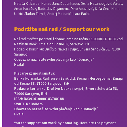
Nataša Kilibarda, Nenad Jarić Dauenhauer, Delila Hasanbegović Vukas,
Amar Karađuz, Radoslav Dejanović, Dino Abazović, Saša Ceci, Hilma
Unkić. Slađan Tomić, Andrej Madunić i Lara Pačak.
Podržite naš rad / Support our work
Naš rad možete podržati i donacijama na račun
1610000183780188 kod
Raiffesen Bank. Zmaja od Bosne 88, Sarajevo, BiH.
Podaci o korisniku: Društvo Nauka i svijet, Envera Šehovića 58, 71000
Sarajevo
Obavezno naznačite svrhu plaćanja kao “Donacija”.
Hvala!
Plaćanje iz inostranstva:
Banka korisnika: Raiffeisen Bank d.d. Bosna i Hercegovina, Zmaja
od Bosne 88, 71000 Sarajevo, BiH
Podaci o korisniku: Društvo Nauka i svijet, Envera Šehovića 58,
71000 Sarajevo, BiH
IBAN: BA391610000183780188
SWIFT: RZBABA2S
Obavezno naznačite svrhu plaćanja kao “Donacija”
Hvala!
You can support our work by donating. Here are the payment