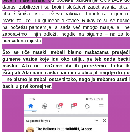
ptice i male sisare. O
d početka pandemije COVID-19 do
danas, zabilježeni su brojni slučajevi zapetljavanja ptica,
riba, šišmiša, lisica, ježeva, rakova i hobotnica u gumice
maski za lice ili u gumene rukavice. Rukavice su se nosile
na početku pandemije, a sada već mnogo manje, ali ne
zaboravimo i njih odložiti negdje na sigurno – na za to
predviđena mjesta.
Što se tiče maski, trebali bismo makazama presjeći
gumene vezice koje idu oko ušiju, pa tek onda baciti
masku. Ako ne možemo da ih prerežemo, treba ih
iščupati. Ako nam maska padne na ulicu, ili negdje drugo
– ne bismo je trebali ostaviti tako, nego je trebamo uzeti i
baciti u prvi kontejner.