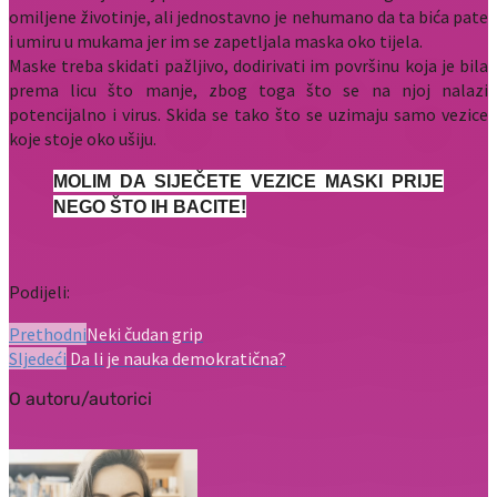
omiljene životinje, ali jednostavno je nehumano da ta bića pate
i umiru u mukama jer im se zapetljala maska oko tijela.
Maske treba skidati pažljivo, dodirivati im površinu koja je bila
prema licu što manje, zbog toga što se na njoj nalazi
potencijalno i virus. Skida se tako što se uzimaju samo vezice
koje stoje oko ušiju.
MOLIM DA SIJEČETE VEZICE MASKI PRIJE
NEGO ŠTO IH BACITE!
Podijeli:
Prethodni
Neki čudan grip
Sljedeći
Da li je nauka demokratična?
O autoru/autorici