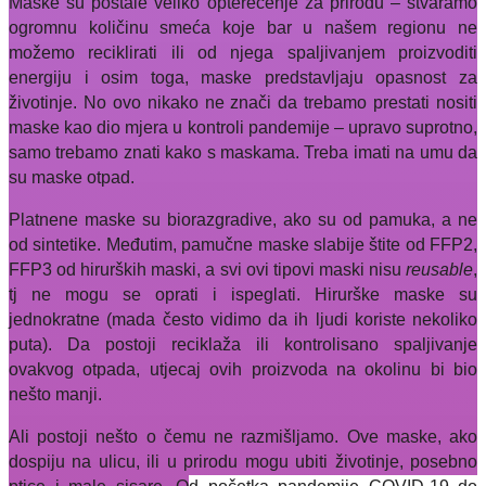
Maske su postale veliko opterećenje za prirodu – stvaramo
ogromnu količinu smeća koje bar u našem regionu ne
možemo reciklirati ili od njega spaljivanjem proizvoditi
energiju i osim toga, maske predstavljaju opasnost za
životinje. No ovo nikako ne znači da trebamo prestati nositi
maske kao dio mjera u kontroli pandemije – upravo suprotno,
samo trebamo znati kako s maskama. Treba imati na umu da
su maske otpad.
Platnene maske su biorazgradive, ako su od pamuka, a ne
od sintetike. Međutim, pamučne maske slabije štite od FFP2,
FFP3 od hirurških maski, a svi ovi tipovi maski nisu
reusable
,
tj ne mogu se oprati i ispeglati. Hirurške maske su
jednokratne (mada često vidimo da ih ljudi koriste nekoliko
puta). Da postoji reciklaža ili kontrolisano spaljivanje
ovakvog otpada, utjecaj ovih proizvoda na okolinu bi bio
nešto manji.
Ali postoji nešto o čemu ne razmišljamo. Ove maske, ako
dospiju na ulicu, ili u prirodu mogu ubiti životinje, posebno