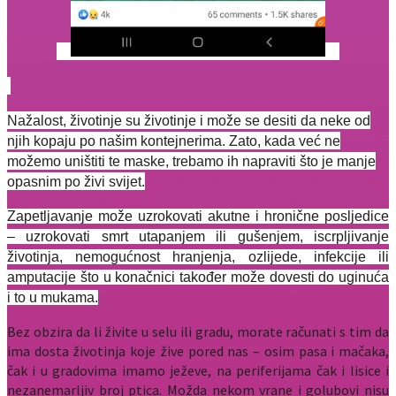
Nažalost, životinje su životinje i može se desiti da neke od
njih kopaju po našim kontejnerima. Zato, kada već ne
možemo uništiti te maske, trebamo ih napraviti što je manje
opasnim po živi svijet.
Zapetljavanje može uzrokovati akutne i hronične posljedice
– uzrokovati smrt utapanjem ili gušenjem, iscrpljivanje
životinja, nemogućnost hranjenja, ozlijede, infekcije ili
amputacije što u konačnici također može dovesti do uginuća
i to u mukama.
Bez obzira da li živite u selu ili gradu, morate računati s tim da
ima dosta životinja koje žive pored nas – osim pasa i mačaka,
čak i u gradovima imamo ježeve, na periferijama čak i lisice i
nezanemarljiv broj ptica. Možda nekom vrane i golubovi nisu