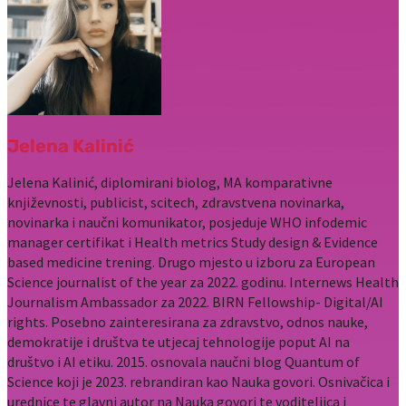
Jelena Kalinić
Jelena Kalinić, diplomirani biolog, MA komparativne
književnosti, publicist, scitech, zdravstvena novinarka,
novinarka i naučni komunikator, posjeduje WHO infodemic
manager certifikat i Health metrics Study design & Evidence
based medicine trening. Drugo mjesto u izboru za European
Science journalist of the year za 2022. godinu. Internews Health
Journalism Ambassador za 2022. BIRN Fellowship- Digital/AI
rights. Posebno zainteresirana za zdravstvo, odnos nauke,
demokratije i društva te utjecaj tehnologije poput AI na
društvo i AI etiku. 2015. osnovala naučni blog Quantum of
Science koji je 2023. rebrandiran kao Nauka govori. Osnivačica i
urednice te glavni autor na Nauka govori te voditeljica i