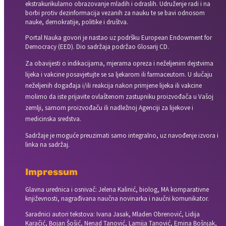
ekstrakurikularno obrazovanje mladih i odraslih. Udruženje radi i na
borbi protiv dezinformacija vezanih za nauku te se bavi odnosom
nauke, demokratije, politike i društva.
Portal Nauka govori je nastao uz podršku European Endowment for
Democracy (EED). Dio sadržaja podržao Glosarij CD.
Za obavijesti o indikacijama, mjerama opreza i neželjenim dejstvima
lijeka i vakcine posavjetujte se sa ljekarom ili farmaceutom. U slučaju
neželjenih događaja i/ili reakcija nakon primjene lijeka ili vakcine
molimo da iste prijavite ovlaštenom zastupniku proizvođača u Vašoj
zemlji, samom proizvođaču ili nadležnoj Agenciji za lijekove i
medicinska sredstva.
Sadržaje je moguće preuzimati samo integralno, uz navođenje izvora i
linka na sadržaj.
Impressum
Glavna urednica i osnivač: Jelena Kalinić, biolog, MA komparativne
književnosti, nagrađivana naučna novinarka i naučni komunikator.
Saradnici autori tekstova: Ivana Jasak, Mladen Obrenović, Lidija
Karačić, Bojan Šošić, Nenad Tanović, Lamija Tanović, Emina Bošnjak,