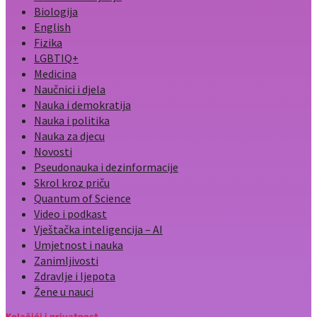
Biologija
English
Fizika
LGBTIQ+
Medicina
Naučnici i djela
Nauka i demokratija
Nauka i politika
Nauka za djecu
Novosti
Pseudonauka i dezinformacije
Skrol kroz priču
Quantum of Science
Video i podkast
Vještačka inteligencija – AI
Umjetnost i nauka
Zanimljivosti
Zdravlje i ljepota
Žene u nauci
Kolačići i privatnost