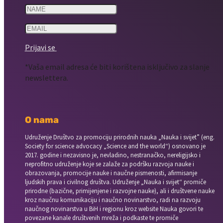
Prijavi se
*Vaša email adresa će biti korištena isključivo za slanje
newslettera.
O nama
Udruženje Društvo za promociju prirodnih nauka „Nauka i svijet” (eng.
Society for science advocacy „Science and the world“) osnovano je
2017. godine i nezavisno je, nevladino, nestranačko, nereligijsko i
neprofitno udruženje koje se zalaže za podršku razvoja nauke i
obrazovanja, promocije nauke i naučne pismenosti, afirmisanje
ljudskih prava i civilnog društva. Udruženje „Nauka i svijet“ promiče
prirodne (bazične, primijenjene i razvojne nauke), ali i društvene nauke
kroz naučnu komunikaciju i naučno novinarstvo, radi na razvoju
naučnog novinarstva u BiH i regionu kroz website Nauka govori te
povezane kanale društvenih mreža i podkaste te promiče