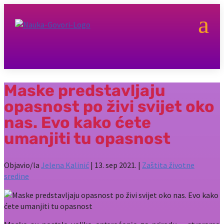
a
Maske predstavljaju
opasnost po živi svijet oko
nas. Evo kako ćete
umanjiti tu opasnost
Objavio/la
Jelena Kalinić
|
13. sep 2021.
|
Zaštita životne
sredine