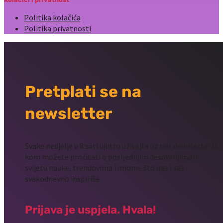
Politika kolačića
Politika privatnosti
Pretplati se na
newsletter
Svake nedjelje u 8 sati ujutro uživajte uz naš newsletter u
kom možete pročitati o posljednjim dešavanjima u
svijetu nauke, trendovima i onome što nas i vas
svakodnevno inspiriše.
Prijava je uspjela. Hvala!