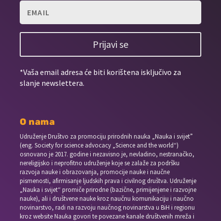
Prijavi se
*Vaša email adresa će biti korištena isključivo za
slanje newslettera.
O nama
Udruženje Društvo za promociju prirodnih nauka „Nauka i svijet”
(eng. Society for science advocacy „Science and the world“)
osnovano je 2017. godine i nezavisno je, nevladino, nestranačko,
nereligijsko i neprofitno udruženje koje se zalaže za podršku
razvoja nauke i obrazovanja, promocije nauke i naučne
pismenosti, afirmisanje ljudskih prava i civilnog društva. Udruženje
„Nauka i svijet“ promiče prirodne (bazične, primijenjene i razvojne
nauke), ali i društvene nauke kroz naučnu komunikaciju i naučno
novinarstvo, radi na razvoju naučnog novinarstva u BiH i regionu
kroz website Nauka govori te povezane kanale društvenih mreža i