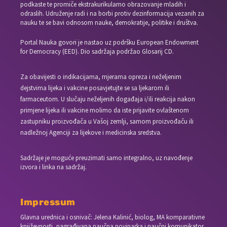
podkaste te promiče ekstrakurikularno obrazovanje mladih i
odraslih. Udruženje radi i na borbi protiv dezinformacija vezanih za
nauku te se bavi odnosom nauke, demokratije, politike i društva.
Portal Nauka govori je nastao uz podršku European Endowment
for Democracy (EED). Dio sadržaja podržao Glosarij CD.
Za obavijesti o indikacijama, mjerama opreza i neželjenim
dejstvima lijeka i vakcine posavjetujte se sa ljekarom ili
farmaceutom. U slučaju neželjenih događaja i/ili reakcija nakon
primjene lijeka ili vakcine molimo da iste prijavite ovlaštenom
zastupniku proizvođača u Vašoj zemlji, samom proizvođaču ili
nadležnoj Agenciji za lijekove i medicinska sredstva.
Sadržaje je moguće preuzimati samo integralno, uz navođenje
izvora i linka na sadržaj.
Impressum
Glavna urednica i osnivač: Jelena Kalinić, biolog, MA komparativne
književnosti, nagrađivana naučna novinarka i naučni komunikator.