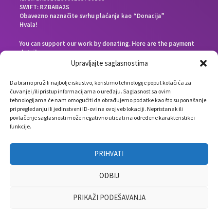
SWIFT: RZBABA2S
Obavezno naznačite svrhu plaćanja kao “Donacija”
Hvala!
You can support our work by donating. Here are the payment
details:
Beneficiary bank: Raiffeisen Bank d.d. Bosna i Hercegovina,
Upravljajte saglasnostima
Zmaja od Bosne 88, 71000 Sarajevo, Bosnia and Herzegovina
End beneficiary: Društvo Nauka i svijet, Envera Šehovića 58,
Da bismo pružili najbolje iskustvo, koristimo tehnologije poput kolačića za
71000 Sarajevo, Bosnia and Herzegovina
čuvanje i/ili pristup informacijama o uređaju. Saglasnost sa ovim
IBAN: BA391610000183780188
tehnologijama će nam omogućiti da obrađujemo podatke kao što su ponašanje
SWIFT: RZBABA2S
pri pregledanju ili jedinstveni ID-ovi na ovoj veb lokaciji. Nepristanak ili
Please note the payment purpose as “Donation”
povlačenje saglasnosti može negativno uticati na određene karakteristike i
Thank you!
funkcije.
PRIHVATI
ODBIJ
PRIKAŽI PODEŠAVANJA
info(at)naukagovori.ba
Autorska prava © 2026 Nauka govori