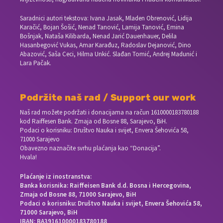
Saradnici autori tekstova: Ivana Jasak, Mladen Obrenović, Lidija
Karačić, Bojan Šošić, Nenad Tanović, Lamija Tanović, Emina
Bošnjak, Nataša Kilibarda, Nenad Jarić Dauenhauer, Delila
Hasanbegović Vukas, Amar Karađuz, Radoslav Dejanović, Dino
Abazović, Saša Ceci, Hilma Unkić. Slađan Tomić, Andrej Madunić i
Lara Pačak.
Podržite naš rad / Support our work
Naš rad možete podržati i donacijama na račun
1610000183780188
kod Raiffesen Bank. Zmaja od Bosne 88, Sarajevo, BiH.
Podaci o korisniku: Društvo Nauka i svijet, Envera Šehovića 58,
71000 Sarajevo
Obavezno naznačite svrhu plaćanja kao “Donacija”.
Hvala!
Plaćanje iz inostranstva:
Banka korisnika: Raiffeisen Bank d.d. Bosna i Hercegovina,
Zmaja od Bosne 88, 71000 Sarajevo, BiH
Podaci o korisniku: Društvo Nauka i svijet, Envera Šehovića 58,
71000 Sarajevo, BiH
IBAN: BA391610000183780188