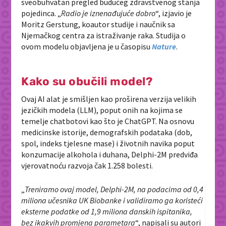
sveobuhvatan pregled budućeg zdravstvenog stanja
pojedinca. „
Radio je iznenađujuće dobro
“, izjavio je
Moritz Gerstung, koautor studije i naučnik sa
Njemačkog centra za istraživanje raka. Studija o
ovom modelu objavljena je u časopisu
Nature
.
Kako su obučili model?
Ovaj AI alat je smišljen kao proširena verzija velikih
jezičkih modela (LLM), poput onih na kojima se
temelje chatbotovi kao što je ChatGPT. Na osnovu
medicinske istorije, demografskih podataka (dob,
spol, indeks tjelesne mase) i životnih navika poput
konzumacije alkohola i duhana, Delphi-2M predviđa
vjerovatnoću razvoja čak 1.258 bolesti.
„
Treniramo ovaj model, Delphi-2M, na podacima od 0,4
miliona učesnika UK Biobanke i validiramo ga koristeći
eksterne podatke od 1,9 miliona danskih ispitanika,
bez ikakvih promjena parametara
“, napisali su autori