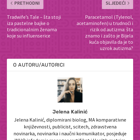
PRETHODNI
SLJEDEĆI
Tradwife’s Tale – šta stoji
Paracetamol (Tylenol,
iza pastelne bajke o
acetaminofen) u trudnoći i
tradicionalnim ženama
rizik od autizma: šta
koje su influenserice
znamo i zašto je Bijela
kuća objavila da je to
uzrok autizma?
O AUTORU/AUTORICI
Jelena Kalinić
Jelena Kalinić, diplomirani biolog, MA komparativne
književnosti, publicist, scitech, zdravstvena
novinarka, novinarka i naučni komunikator, posjeduje