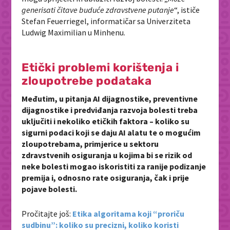
generisati čitave buduće zdravstvene putanje
“, ističe
Stefan Feuerriegel, informatičar sa Univerziteta
Ludwig Maximilian u Minhenu.
Etički problemi korištenja i
zloupotrebe podataka
Međutim, u pitanja AI dijagnostike, preventivne
dijagnostike i predviđanja razvoja bolesti treba
uključiti i nekoliko etičkih faktora – koliko su
sigurni podaci koji se daju AI alatu te o mogućim
zloupotrebama, primjerice u sektoru
zdravstvenih osiguranja u kojima bi se rizik od
neke bolesti mogao iskoristiti za ranije podizanje
premija i, odnosno rate osiguranja, čak i prije
pojave bolesti.
Pročitajte još:
Etika algoritama koji “proriču
sudbinu”: koliko su precizni, koliko koristi