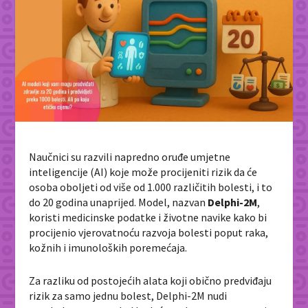
Naučnici su razvili napredno oruđe umjetne
inteligencije (AI) koje može procijeniti rizik da će
osoba oboljeti od više od 1.000 različitih bolesti, i to
do 20 godina unaprijed. Model, nazvan
Delphi-2M
,
koristi medicinske podatke i životne navike kako bi
procijenio vjerovatnoću razvoja bolesti poput raka,
kožnih i imunoloških poremećaja.
Za razliku od postojećih alata koji obično predviđaju
rizik za samo jednu bolest, Delphi-2M nudi