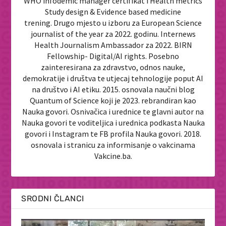
WHO infodemic manager certifikat i Health metrics
Study design & Evidence based medicine
trening. Drugo mjesto u izboru za European Science
journalist of the year za 2022. godinu. Internews
Health Journalism Ambassador za 2022. BIRN
Fellowship- Digital/AI rights. Posebno
zainteresirana za zdravstvo, odnos nauke,
demokratije i društva te utjecaj tehnologije poput AI
na društvo i AI etiku. 2015. osnovala naučni blog
Quantum of Science koji je 2023. rebrandiran kao
Nauka govori. Osnivačica i urednice te glavni autor na
Nauka govori te voditeljica i urednica podkasta Nauka
govori i Instagram te FB profila Nauka govori. 2018.
osnovala i stranicu za informisanje o vakcinama
Vakcine.ba.
SRODNI ČLANCI