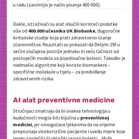
u radu (zanimljiv je način pisanja 400 000).
Dakle, istraživači su alat obučili koristeći podatke
više od
400.000 učesnika UK Biobanke
, dugoročne
britanske studije koja prati zdravstveno stanje
stanovništva. Rezultati su pokazali da Delphi-2M u
većini slučajeva postiže jednaku ili veću tačnost od
postojećih modela za pojedinačne bolesti. Također je
nadmašio algoritme koji koriste biomarkere –
specifične molekule u tijelu – za predviđanje
zdravstvenih rizika.
AI alat preventivne medicine
Stručnjaci smatraju da bi ovakva tehnologija u
budućnosti mogla biti ključna u
preventivnoj
medicini
, jer omogućava ljekarima da na vrijeme
prepoznaju visokorizične pacijente i uvedu mjere koje
mogu spriječiti ili ublažiti razvoj bolesti. „
Može