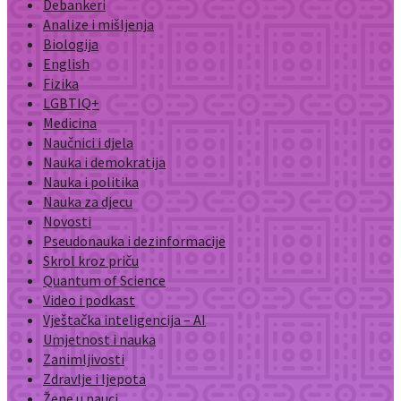
Debankeri
Analize i mišljenja
Biologija
English
Fizika
LGBTIQ+
Medicina
Naučnici i djela
Nauka i demokratija
Nauka i politika
Nauka za djecu
Novosti
Pseudonauka i dezinformacije
Skrol kroz priču
Quantum of Science
Video i podkast
Vještačka inteligencija – AI
Umjetnost i nauka
Zanimljivosti
Zdravlje i ljepota
Žene u nauci