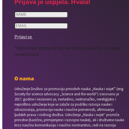
Prijava je uspjela. Hvala!
Prijavi se
*Vaša email adresa će biti korištena isključivo za slanje
newslettera.
O nama
Udruženje Društvo za promociju prirodnih nauka „Nauka i svijet” (eng.
Society for science advocacy „Science and the world“) osnovano je
2017. godine i nezavisno je, nevladino, nestranačko, nereligijsko i
neprofitno udruženje koje se zalaže za podršku razvoja nauke i
obrazovanja, promocije nauke i naučne pismenosti, afirmisanje
ljudskih prava i civilnog društva. Udruženje „Nauka i svijet“ promiče
prirodne (bazične, primijenjene i razvojne nauke), ali i društvene nauke
kroz naučnu komunikaciju i naučno novinarstvo, radi na razvoju