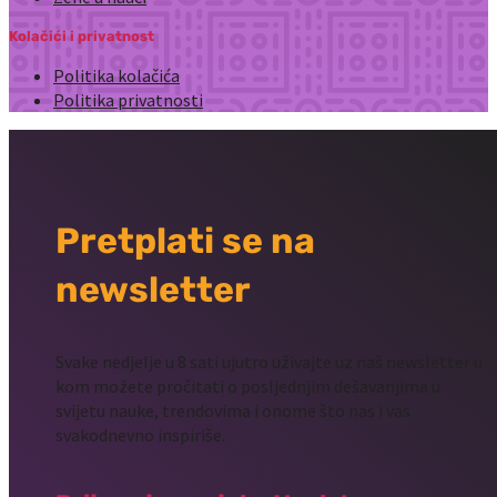
Kolačići i privatnost
Politika kolačića
Politika privatnosti
Pretplati se na
newsletter
Svake nedjelje u 8 sati ujutro uživajte uz naš newsletter u
kom možete pročitati o posljednjim dešavanjima u
svijetu nauke, trendovima i onome što nas i vas
svakodnevno inspiriše.