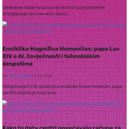
Ujedinjene nacije su upozorile da brzi razvoj umjetne
inteligencije nosi sve veće i često...
Enciklika Magnifica Humanitas: papa Lav
XIV o AI, čovječnosti i tehnološkim
despotima
Od
Jelena Kalinić
|
1. jun 2026.
Obilježavajući 135. godišnjicu enciklike Rerum novarum, papa
Lav XIV objavio je svoju prvu...
Kako to data centri povećavaju račune za