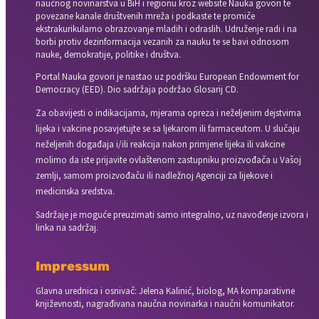
naučnog novinarstva u BiH i regionu kroz website Nauka govori te
povezane kanale društvenih mreža i podkaste te promiče
ekstrakurikularno obrazovanje mladih i odraslih. Udruženje radi i na
borbi protiv dezinformacija vezanih za nauku te se bavi odnosom
nauke, demokratije, politike i društva.
Portal Nauka govori je nastao uz podršku European Endowment for
Democracy (EED). Dio sadržaja podržao Glosarij CD.
Za obavijesti o indikacijama, mjerama opreza i neželjenim dejstvima
lijeka i vakcine posavjetujte se sa ljekarom ili farmaceutom. U slučaju
neželjenih događaja i/ili reakcija nakon primjene lijeka ili vakcine
molimo da iste prijavite ovlaštenom zastupniku proizvođača u Vašoj
zemlji, samom proizvođaču ili nadležnoj Agenciji za lijekove i
medicinska sredstva.
Sadržaje je moguće preuzimati samo integralno, uz navođenje izvora i
linka na sadržaj.
Impressum
Glavna urednica i osnivač: Jelena Kalinić, biolog, MA komparativne
književnosti, nagrađivana naučna novinarka i naučni komunikator.