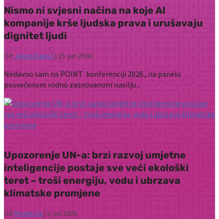
Nismo ni svjesni načina na koje AI
kompanije krše ljudska prava i urušavaju
dignitet ljudi
Od
Jelena Kalinić
|
15. jun 2026.
Nedavno sam na POINT konferenciji 2026., na panelu
posvećenom rodno zasnovanom nasilju...
Upozorenje UN-a: brzi razvoj umjetne
inteligencije postaje sve veći ekološki
teret – troši energiju, vodu i ubrzava
klimatske promjene
Od
Redakcija
|
5. jun 2026.