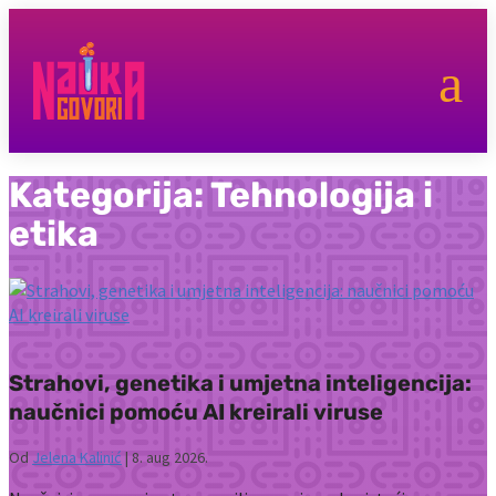
a
Kategorija:
Tehnologija i
etika
Strahovi, genetika i umjetna inteligencija:
naučnici pomoću AI kreirali viruse
Od
Jelena Kalinić
|
8. aug 2026.