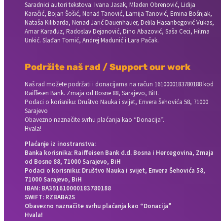
Saradnici autori tekstova: Ivana Jasak, Mladen Obrenović, Lidija
Karačić, Bojan Šošić, Nenad Tanović, Lamija Tanović, Emina Bošnjak,
Nataša Kilibarda, Nenad Jarić Dauenhauer, Delila Hasanbegović Vukas,
Amar Karađuz, Radoslav Dejanović, Dino Abazović, Saša Ceci, Hilma
Unkić. Slađan Tomić, Andrej Madunić i Lara Pačak.
Podržite naš rad / Support our work
Naš rad možete podržati i donacijama na račun
1610000183780188 kod
Raiffesen Bank. Zmaja od Bosne 88, Sarajevo, BiH.
Podaci o korisniku: Društvo Nauka i svijet, Envera Šehovića 58, 71000
Sarajevo
Obavezno naznačite svrhu plaćanja kao “Donacija”.
Hvala!
Plaćanje iz inostranstva:
Banka korisnika: Raiffeisen Bank d.d. Bosna i Hercegovina, Zmaja
od Bosne 88, 71000 Sarajevo, BiH
Podaci o korisniku: Društvo Nauka i svijet, Envera Šehovića 58,
71000 Sarajevo, BiH
IBAN: BA391610000183780188
SWIFT: RZBABA2S
Obavezno naznačite svrhu plaćanja kao “Donacija”
Hvala!