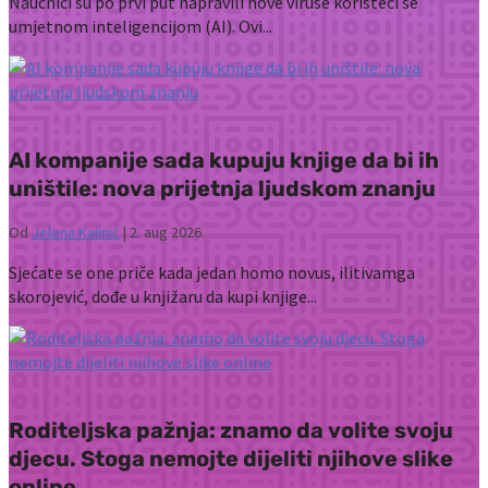
Naučnici su po prvi put napravili nove viruse koristeći se
umjetnom inteligencijom (AI). Ovi...
AI kompanije sada kupuju knjige da bi ih
uništile: nova prijetnja ljudskom znanju
Od
Jelena Kalinić
|
2. aug 2026.
Sjećate se one priče kada jedan homo novus, ilitivamga
skorojević, dođe u knjižaru da kupi knjige...
Roditeljska pažnja: znamo da volite svoju
djecu. Stoga nemojte dijeliti njihove slike
online