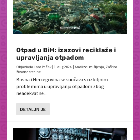
Otpad u BiH: izazovi reciklaže i
upravljanja otpadom
Objavio/la
Lara Pačak
|
1. aug 2024.
|
Analize i mišljenja
,
Zaštita
životne sredine
Bosna i Hercegovina se suočava s ozbiljnim
problemima u upravljanju otpadom zbog
neadekvatne...
DETALJNIJE