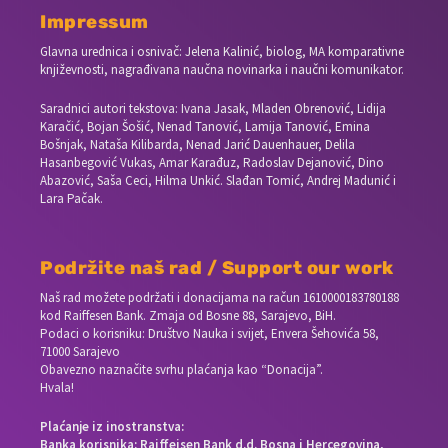
Impressum
Glavna urednica i osnivač: Jelena Kalinić, biolog, MA komparativne
književnosti, nagrađivana naučna novinarka i naučni komunikator.
Saradnici autori tekstova: Ivana Jasak, Mladen Obrenović, Lidija
Karačić, Bojan Šošić, Nenad Tanović, Lamija Tanović, Emina
Bošnjak, Nataša Kilibarda, Nenad Jarić Dauenhauer, Delila
Hasanbegović Vukas, Amar Karađuz, Radoslav Dejanović, Dino
Abazović, Saša Ceci, Hilma Unkić. Slađan Tomić, Andrej Madunić i
Lara Pačak.
Podržite naš rad / Support our work
Naš rad možete podržati i donacijama na račun
1610000183780188
kod Raiffesen Bank. Zmaja od Bosne 88, Sarajevo, BiH.
Podaci o korisniku: Društvo Nauka i svijet, Envera Šehovića 58,
71000 Sarajevo
Obavezno naznačite svrhu plaćanja kao “Donacija”.
Hvala!
Plaćanje iz inostranstva:
Banka korisnika: Raiffeisen Bank d.d. Bosna i Hercegovina,