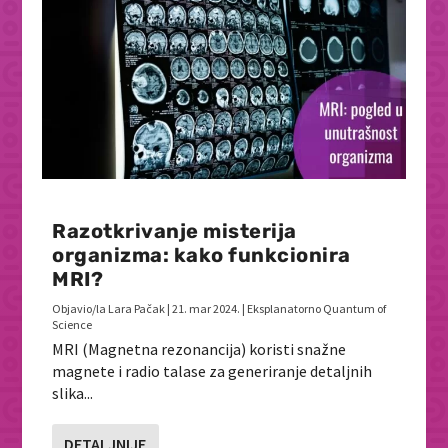
Razotkrivanje misterija
organizma: kako funkcionira
MRI?
Objavio/la
Lara Pačak
|
21. mar 2024.
|
Eksplanatorno Quantum of
Science
MRI (Magnetna rezonancija) koristi snažne
magnete i radio talase za generiranje detaljnih
slika...
DETALJNIJE