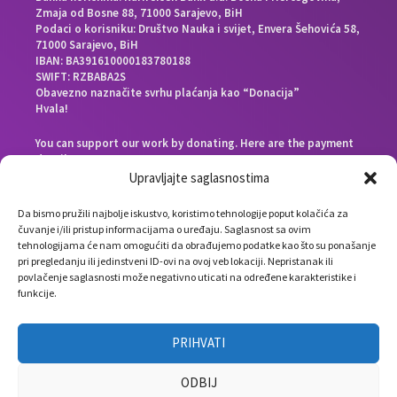
Zmaja od Bosne 88, 71000 Sarajevo, BiH
Podaci o korisniku: Društvo Nauka i svijet, Envera Šehovića 58,
71000 Sarajevo, BiH
IBAN: BA391610000183780188
SWIFT: RZBABA2S
Obavezno naznačite svrhu plaćanja kao “Donacija”
Hvala!
You can support our work by donating. Here are the payment
details:
Beneficiary bank: Raiffeisen Bank d.d. Bosna i Hercegovina,
Upravljajte saglasnostima
Zmaja od Bosne 88, 71000 Sarajevo, Bosnia and Herzegovina
End beneficiary: Društvo Nauka i svijet, Envera Šehovića 58,
Da bismo pružili najbolje iskustvo, koristimo tehnologije poput kolačića za
71000 Sarajevo, Bosnia and Herzegovina
čuvanje i/ili pristup informacijama o uređaju. Saglasnost sa ovim
IBAN: BA391610000183780188
tehnologijama će nam omogućiti da obrađujemo podatke kao što su ponašanje
SWIFT: RZBABA2S
pri pregledanju ili jedinstveni ID-ovi na ovoj veb lokaciji. Nepristanak ili
Please note the payment purpose as “Donation”
povlačenje saglasnosti može negativno uticati na određene karakteristike i
Thank you!
funkcije.
PRIHVATI
ODBIJ