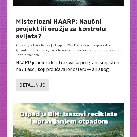
Misteriozni HAARP: Naučni
projekt ili oružje za kontrolu
svijeta?
Objavio/la
Lara Pačak
|
21. apr 2025.
|
Debankeri
,
Eksplanatorno
Quantum of Science
,
Pseudonauka i dezinformacije
,
Teorije zavjera
,
Teorije zavjera
HAARP je američki istraživački program smješten
na Aljasci, koji proučava ionosferu — ali zbog...
DETALJNIJE