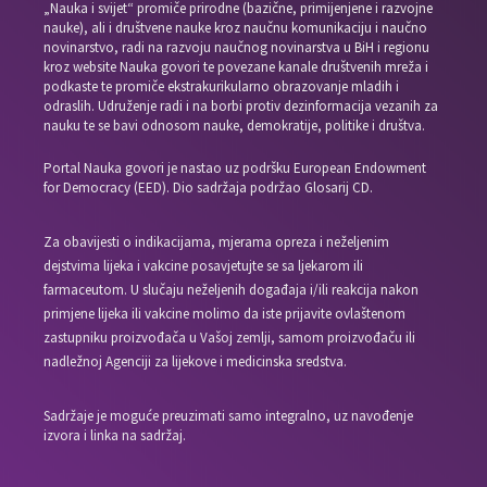
„Nauka i svijet“ promiče prirodne (bazične, primijenjene i razvojne
nauke), ali i društvene nauke kroz naučnu komunikaciju i naučno
novinarstvo, radi na razvoju naučnog novinarstva u BiH i regionu
kroz website Nauka govori te povezane kanale društvenih mreža i
podkaste te promiče ekstrakurikularno obrazovanje mladih i
odraslih. Udruženje radi i na borbi protiv dezinformacija vezanih za
nauku te se bavi odnosom nauke, demokratije, politike i društva.
Portal Nauka govori je nastao uz podršku European Endowment
for Democracy (EED). Dio sadržaja podržao Glosarij CD.
Za obavijesti o indikacijama, mjerama opreza i neželjenim
dejstvima lijeka i vakcine posavjetujte se sa ljekarom ili
farmaceutom. U slučaju neželjenih događaja i/ili reakcija nakon
primjene lijeka ili vakcine molimo da iste prijavite ovlaštenom
zastupniku proizvođača u Vašoj zemlji, samom proizvođaču ili
nadležnoj Agenciji za lijekove i medicinska sredstva.
Sadržaje je moguće preuzimati samo integralno, uz navođenje
izvora i linka na sadržaj.