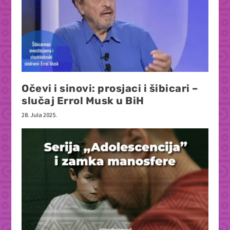
Očevi i sinovi: prosjaci i šibicari –
slučaj Errol Musk u BiH
28. Jula 2025.