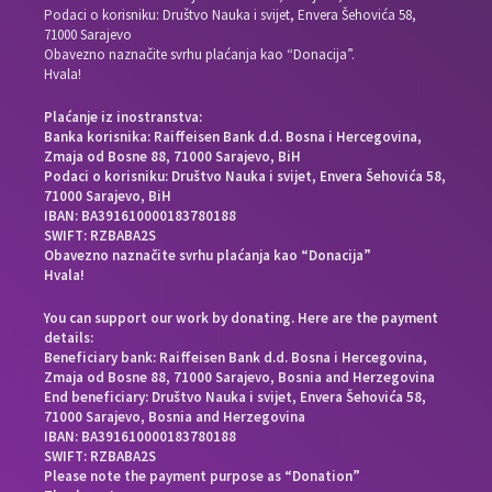
Podaci o korisniku: Društvo Nauka i svijet, Envera Šehovića 58,
71000 Sarajevo
Obavezno naznačite svrhu plaćanja kao “Donacija”.
Hvala!
Plaćanje iz inostranstva:
Banka korisnika: Raiffeisen Bank d.d. Bosna i Hercegovina,
Zmaja od Bosne 88, 71000 Sarajevo, BiH
Podaci o korisniku: Društvo Nauka i svijet, Envera Šehovića 58,
71000 Sarajevo, BiH
IBAN: BA391610000183780188
SWIFT: RZBABA2S
Obavezno naznačite svrhu plaćanja kao “Donacija”
Hvala!
You can support our work by donating. Here are the payment
details:
Beneficiary bank: Raiffeisen Bank d.d. Bosna i Hercegovina,
Zmaja od Bosne 88, 71000 Sarajevo, Bosnia and Herzegovina
End beneficiary: Društvo Nauka i svijet, Envera Šehovića 58,
71000 Sarajevo, Bosnia and Herzegovina
IBAN: BA391610000183780188
SWIFT: RZBABA2S
Please note the payment purpose as “Donation”