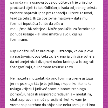
pa onda vi na osnovu toga odlučite da li je vrijedno
pročitati cijeli tekst. Odličan je kada od jednog teksta
trebate napraviti ppt prezentaciju ili teze za uvod,
lead za tekst. Ili za poslovne mailove – date mu
formu i input šta želite da piše u
mailu/molbi/zahtjevu. Može poslužiti za formiranje
ponude usluge – ali ako imate vi svoju cijenu
formiranu.
Nije uopšte loš za kreiranje ilustracija, kakva je ova
na naslovnici ovog teksta. Iskreno ja bih više voljela
da mi umjetnici i dizajneri ručno kreiraju a fotografi
fotografiraju, ali nemam resurse za to.
Ne možete mu zadati da ono formira cijene usluga
jer ne poznaje šta je to jeftino, skupo, koliko neka
usluga vrijedi. Ljudi već prave planove treninga
pomoću Chata ili raspored predavanja – međutim,
chat zapravo ne može procijenti koliko vam je
vremena potrebno da objasnite neku temu, niti ima