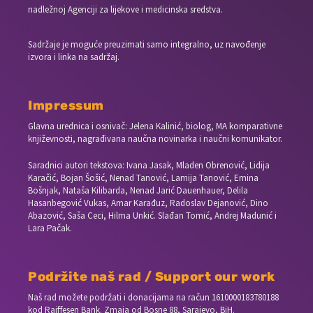
nadležnoj Agenciji za lijekove i medicinska sredstva.
Sadržaje je moguće preuzimati samo integralno, uz navođenje
izvora i linka na sadržaj.
Impressum
Glavna urednica i osnivač: Jelena Kalinić, biolog, MA komparativne
književnosti, nagrađivana naučna novinarka i naučni komunikator.
Saradnici autori tekstova: Ivana Jasak, Mladen Obrenović, Lidija
Karačić, Bojan Šošić, Nenad Tanović, Lamija Tanović, Emina
Bošnjak, Nataša Kilibarda, Nenad Jarić Dauenhauer, Delila
Hasanbegović Vukas, Amar Karađuz, Radoslav Dejanović, Dino
Abazović, Saša Ceci, Hilma Unkić. Slađan Tomić, Andrej Madunić i
Lara Pačak.
Podržite naš rad / Support our work
Naš rad možete podržati i donacijama na račun
1610000183780188
kod Raiffesen Bank. Zmaja od Bosne 88, Sarajevo, BiH.