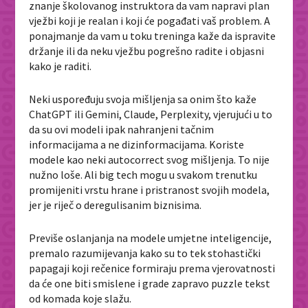
znanje školovanog instruktora da vam napravi plan
vježbi koji je realan i koji će pogađati vaš problem. A
ponajmanje da vam u toku treninga kaže da ispravite
držanje ili da neku vježbu pogrešno radite i objasni
kako je raditi.
Neki uspoređuju svoja mišljenja sa onim što kaže
ChatGPT ili Gemini, Claude, Perplexity, vjerujući u to
da su ovi modeli ipak nahranjeni tačnim
informacijama a ne dizinformacijama. Koriste
modele kao neki autocorrect svog mišljenja. To nije
nužno loše. Ali big tech mogu u svakom trenutku
promijeniti vrstu hrane i pristranost svojih modela,
jer je riječ o deregulisanim biznisima.
Previše oslanjanja na modele umjetne inteligencije,
premalo razumijevanja kako su to tek stohastički
papagaji koji rečenice formiraju prema vjerovatnosti
da će one biti smislene i grade zapravo puzzle tekst
od komada koje slažu.