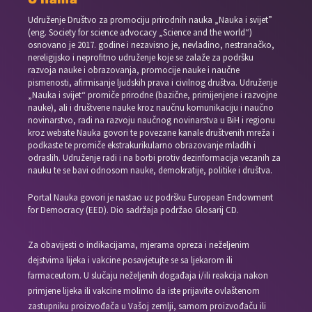
Udruženje Društvo za promociju prirodnih nauka „Nauka i svijet”
(eng. Society for science advocacy „Science and the world“)
osnovano je 2017. godine i nezavisno je, nevladino, nestranačko,
nereligijsko i neprofitno udruženje koje se zalaže za podršku
razvoja nauke i obrazovanja, promocije nauke i naučne
pismenosti, afirmisanje ljudskih prava i civilnog društva. Udruženje
„Nauka i svijet“ promiče prirodne (bazične, primijenjene i razvojne
nauke), ali i društvene nauke kroz naučnu komunikaciju i naučno
novinarstvo, radi na razvoju naučnog novinarstva u BiH i regionu
kroz website Nauka govori te povezane kanale društvenih mreža i
podkaste te promiče ekstrakurikularno obrazovanje mladih i
odraslih. Udruženje radi i na borbi protiv dezinformacija vezanih za
nauku te se bavi odnosom nauke, demokratije, politike i društva.
Portal Nauka govori je nastao uz podršku European Endowment
for Democracy (EED). Dio sadržaja podržao Glosarij CD.
Za obavijesti o indikacijama, mjerama opreza i neželjenim
dejstvima lijeka i vakcine posavjetujte se sa ljekarom ili
farmaceutom. U slučaju neželjenih događaja i/ili reakcija nakon
primjene lijeka ili vakcine molimo da iste prijavite ovlaštenom
zastupniku proizvođača u Vašoj zemlji, samom proizvođaču ili