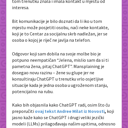
tom trenutku znala i imala kontakt u mjestu od
interesa.
Bit komunikacije je bilo doznati da li iko u tom
mjestu može posjetiti osobu, naći neke kontakte,
koji je to Centar za socijalnu skrb nadležan, jer se
osoba o kojoj je riječ ne javlja na telefon.
Odgovor koji sam dobila na svoje molbe bio je
potpuno neempatičan “Jelena, mislio sam da si ti
pametna žena, pitaj ChatGPT”. Mansplaining je
dosegao novu razinu – žene su glupe jer ne
konsultiraju ChatGPT u trenutku vrlo osjetljive
situacije kada je jedna osoba u ugroženom stanju,
potencijalno na rubu.
Kako bih objasnila kako ChatGPT radi, osim što ću
preporučiti
ovaj tekst Andree Milat iz Novosti
,
koji
jasno kaže kako se ChatGPT i drugi veliki jezički
modeli (LLMs) prilagođavaju našim upitima, odnosno