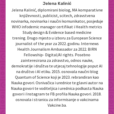
Jelena Kalinić
Jelena Kalinić, diplomirani biolog, MA komparativne
književnosti, publicist, scitech, zdravstvena
novinarka, novinarka i naučni komunikator, posjeduje
WHO infodemic manager certifikat i Health metrics
Study design & Evidence based medicine
trening. Drugo mjesto u izboru za European Science
journalist of the year za 2022. godinu. Internews
Health Journalism Ambassador za 2022. BIRN
Fellowship- Digital/AI rights. Posebno
zainteresirana za zdravstvo, odnos nauke,
demokratije i društva te utjecaj tehnologije poput AI
na društvo i AI etiku. 2015. osnovala naučni blog
Quantum of Science koji je 2023. rebrandiran kao
Nauka govori. Osnivačica i urednice te glavni autor na
Nauka govori te voditeljica i urednica podkasta Nauka
govori i Instagram te FB profila Nauka govori. 2018.
osnovala i stranicu za informisanje o vakcinama
Vakcine.ba.