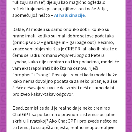
“ulizuju nam se”, djeluju kao magično ogledalo i
reflektiraju naša pitanja, njihov ton i naše želje,
spomeću još nešto –
AI halucinacije
.
Dakle, AI modeli su samo onoliko dobri koliko su
hrane imali, koliko su imali dobre setove podataka
(princip GIGO – garbage in – garbage out). Recimo,
znaće vam objasniti šta je CRISPR, ali ako ih pitate o
čemu se radi u romanu
Prophet Song
od Petera
Lyncha, kako nije treniran na tim podacima, model će
vam ekstrapolirati bilo šta na osnovu riječi
“prophet” i “song”. Postoje trenuci kada model kaže
kako nema dovoljno podataka za neko pitanje, ali se
češće dešavaju situacije da izmisli nešto samo da bi
proizveo kakav-takav odgovor.
E sad, zamislite da li je realno da je neko trenirao
ChatGPT sa podacima o pravnom sistemu socijalne
skrbi u Hrvatskoj? Ako ChatGPT i proizvede nešto na
tu temu, to su opšta mjesta, realno neupotrebljive