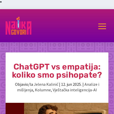
a
ChatGPT vs empatija:
koliko smo psihopate?
Objavio/la
Jelena Kalinić
|
12. jun 2025.
|
Analize i
mišljenja
,
Kolumne
,
Vještačka inteligencija-AI