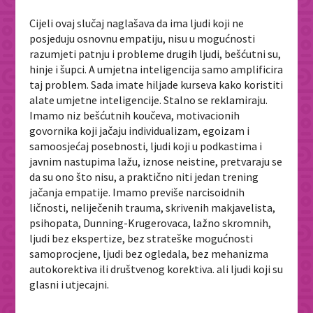
Cijeli ovaj slučaj naglašava da ima ljudi koji ne
posjeduju osnovnu empatiju, nisu u mogućnosti
razumjeti patnju i probleme drugih ljudi, bešćutni su,
hinje i šupci. A umjetna inteligencija samo amplificira
taj problem. Sada imate hiljade kurseva kako koristiti
alate umjetne inteligencije. Stalno se reklamiraju.
Imamo niz bešćutnih koučeva, motivacionih
govornika koji jačaju individualizam, egoizam i
samoosjećaj posebnosti, ljudi koji u podkastima i
javnim nastupima lažu, iznose neistine, pretvaraju se
da su ono što nisu, a praktično niti jedan trening
jačanja empatije. Imamo previše narcisoidnih
ličnosti, neliječenih trauma, skrivenih makjavelista,
psihopata, Dunning-Krugerovaca, lažno skromnih,
ljudi bez ekspertize, bez strateške mogućnosti
samoprocjene, ljudi bez ogledala, bez mehanizma
autokorektiva ili društvenog korektiva. ali ljudi koji su
glasni i utjecajni.