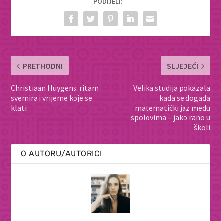
PODIJELI:
PRETHODNI
SLJEDEĆI
Christiaan Huygens: ritam
Velika studija pokazala
svemira i vrijeme koje se
kada se događa
klati
matematički jaz među
spolovima – jako rano u
školi
O AUTORU/AUTORICI