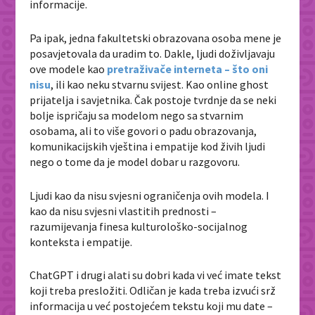
informacije.
Pa ipak, jedna fakultetski obrazovana osoba mene je
posavjetovala da uradim to. Dakle, ljudi doživljavaju
ove modele kao
pretraživače interneta – što oni
nisu
, ili kao neku stvarnu svijest. Kao online ghost
prijatelja i savjetnika. Čak postoje tvrdnje da se neki
bolje ispričaju sa modelom nego sa stvarnim
osobama, ali to više govori o padu obrazovanja,
komunikacijskih vještina i empatije kod živih ljudi
nego o tome da je model dobar u razgovoru.
Ljudi kao da nisu svjesni ograničenja ovih modela. I
kao da nisu svjesni vlastitih prednosti –
razumijevanja finesa kulturološko-socijalnog
konteksta i empatije.
ChatGPT i drugi alati su dobri kada vi već imate tekst
koji treba presložiti. Odličan je kada treba izvući srž
informacija u već postojećem tekstu koji mu date –