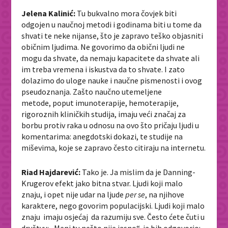
Jelena Kalinić:
Tu bukvalno mora čovjek biti
odgojen u naučnoj metodi i godinama biti u tome da
shvati te neke nijanse, što je zapravo teško objasniti
običnim ljudima. Ne govorimo da obični ljudi ne
mogu da shvate, da nemaju kapacitete da shvate ali
im treba vremena i iskustva da to shvate. I zato
dolazimo do uloge nauke i naučne pismenosti i ovog
pseudoznanja. Zašto naučno utemeljene
metode, poput imunoterapije, hemoterapije,
rigoroznih kliničkih studija, imaju veći značaj za
borbu protiv raka u odnosu na ovo što pričaju ljudi u
komentarima: anegdotski dokazi, te studije na
miševima, koje se zapravo često citiraju na internetu.
Riad Hajdarević:
Tako je. Ja mislim da je Danning-
Krugerov efekt jako bitna stvar. Ljudi koji malo
znaju, i opet nije udar na ljude
per se
, na njihove
karaktere, nego govorim populacijski. Ljudi koji malo
znaju imaju osjećaj da razumiju sve. Često ćete čuti u
društvu: „Meni tu nešto nije jasno“, ja bih odgovorio: