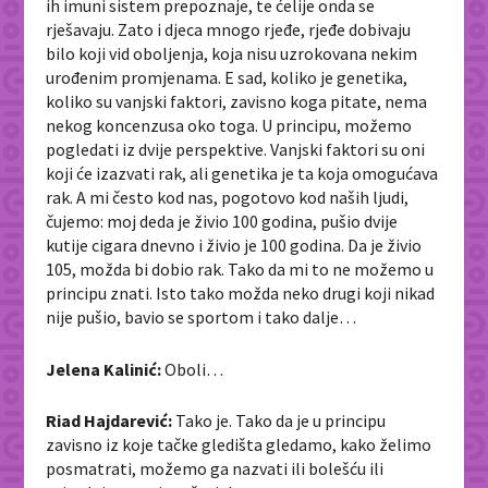
ih imuni sistem prepoznaje, te ćelije onda se
rješavaju. Zato i djeca mnogo rjeđe, rjeđe dobivaju
bilo koji vid oboljenja, koja nisu uzrokovana nekim
urođenim promjenama. E sad, koliko je genetika,
koliko su vanjski faktori, zavisno koga pitate, nema
nekog koncenzusa oko toga. U principu, možemo
pogledati iz dvije perspektive. Vanjski faktori su oni
koji će izazvati rak, ali genetika je ta koja omogućava
rak. A mi često kod nas, pogotovo kod naših ljudi,
čujemo: moj deda je živio 100 godina, pušio dvije
kutije cigara dnevno i živio je 100 godina. Da je živio
105, možda bi dobio rak. Tako da mi to ne možemo u
principu znati. Isto tako možda neko drugi koji nikad
nije pušio, bavio se sportom i tako dalje…
Jelena Kalinić:
Oboli…
Riad Hajdarević:
Tako je. Tako da je u principu
zavisno iz koje tačke gledišta gledamo, kako želimo
posmatrati, možemo ga nazvati ili bolešću ili