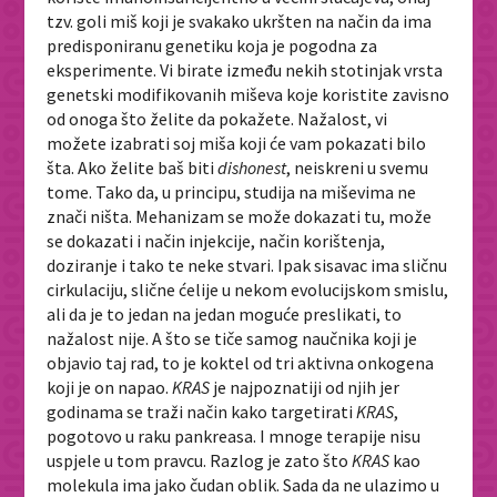
tzv. goli miš koji je svakako ukršten na način da ima
predisponiranu genetiku koja je pogodna za
eksperimente. Vi birate između nekih stotinjak vrsta
genetski modifikovanih miševa koje koristite zavisno
od onoga što želite da pokažete. Nažalost, vi
možete izabrati soj miša koji će vam pokazati bilo
šta. Ako želite baš biti
dishonest
, neiskreni u svemu
tome. Tako da, u principu, studija na miševima ne
znači ništa. Mehanizam se može dokazati tu, može
se dokazati i način injekcije, način korištenja,
doziranje i tako te neke stvari. Ipak sisavac ima sličnu
cirkulaciju, slične ćelije u nekom evolucijskom smislu,
ali da je to jedan na jedan moguće preslikati, to
nažalost nije. A što se tiče samog naučnika koji je
objavio taj rad, to je koktel od tri aktivna onkogena
koji je on napao.
KRAS
je najpoznatiji od njih jer
godinama se traži način kako targetirati
KRAS
,
pogotovo u raku pankreasa. I mnoge terapije nisu
uspjele u tom pravcu. Razlog je zato što
KRAS
kao
molekula ima jako čudan oblik. Sada da ne ulazimo u