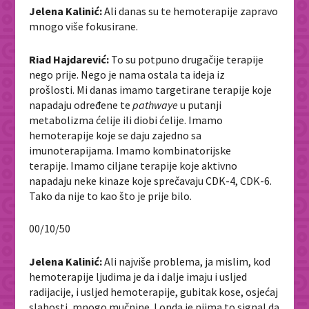
Jelena Kalinić:
Ali danas su te hemoterapije zapravo
mnogo više fokusirane.
Riad Hajdarević:
To su potpuno drugačije terapije
nego prije. Nego je nama ostala ta ideja iz
prošlosti. Mi danas imamo targetirane terapije koje
napadaju određene te
pathwaye
u putanji
metabolizma ćelije ili diobi ćelije. Imamo
hemoterapije koje se daju zajedno sa
imunoterapijama. Imamo kombinatorijske
terapije. Imamo ciljane terapije koje aktivno
napadaju neke kinaze koje sprečavaju CDK-4, CDK-6.
Tako da nije to kao što je prije bilo.
00/10/50
Jelena Kalinić:
Ali najviše problema, ja mislim, kod
hemoterapije ljudima je da i dalje imaju i usljed
radijacije, i usljed hemoterapije, gubitak kose, osjećaj
slabosti, mnogo mučnine. I onda je njima to signal da