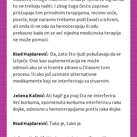
to ne trebaju raditi. I zbog toga često zapravo
pristupaju tim prirodnim terapijama, recimo voće,
povrće, koje naravno trebamo podržavati u ishrani,
ali onda ili ne odu na hemoterapiju ili odu
prekasno kada im se već nijedna medicinska terapija
ne može pomoći.
Riad Hajdarević:
Da, zato što ljudi pokušavaju da se
izliječe. Ono kao suplementacija ne može
odmoći ako se vi hranite zdravo u čitavom tom
procesu. Ili ako još uzimate alternativne
medikamente koji ne interferiraju sa stvarnim.
Jelena Kalinić:
Ali hajd’ ga znaj šta ne interferira.
Već kurkuma, spomenuta kurkuma interferira u raku
dojke, odnosno u hemoterapijama protiv raka dojke.
Riad Hajdarević:
Tako je, tako je.