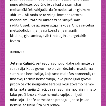
puno glukoze. Logično je da kad ti razmišljaš,
mehanički ćeš zaključiti da će nedostatak glukoze
ubiti rak. Ali onda se razvijaju kompenzatorni
mehanizmi, zato to nikada ti ne smiješ sam
raditi. Uvijek ide uz superviziju nekoga. Onda se ćelija
metabolički mijenja na korištenje masnih
kiselina, glutamina, svih tih drugih energetskih
izvora.
00/08/52
Jelena Kalinić:
prilagodi svoj put i dalje rak može da
se razvija. Kada govorimo o ovim dezinformacijama i
strahu od hemikalija, koje smo maločas pomenuli, to
ima svoj termin hemofobija, jako puno ljudi govori
protiv te vrlo neugodne terapije koju zovemo hemo-
ili kemoterapija. Znači, da se razumijemo, nije nimalo
lako proći kroz cikluse hemoterapije, ali ljudi
odustaju ili neće tome da se predaju – jer to je kao
hemija, to ubija. Šta bi ti rekao?