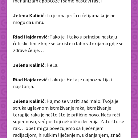
mehanizam apoptoze i samo nastavi rasti.
Jelena Kalinić:
To je ona priča o ćelijama koje ne
mogu da umru.
Riad Hajdarević:
Tako je. I tako u principu nastaju
ćelijske linije koje se koriste u laboratorijama gdje se
zdrave ćelije…
Jelena Kalinić:
HeLa.
Riad Hajdarević:
Tako je. HeLa je najpoznatija i
najstarija.
Jelena Kalinić:
Hajmo se vratiti sad malo. Tvoja je
struka uglavnom istraživanje raka, istraživanje
terapije raka je nešto što je prilično novo. Neću reći
super novo, već postoji nekoliko decenija. Zato što se
rak… opet mi ga povezujemo sa liječenjem
radijacijom, hiruškim liječenjem, uklanjanjem, znači