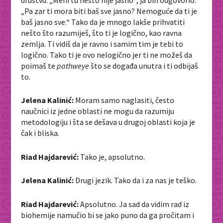
„Pa zar ti mora biti baš sve jasno? Nemoguće da ti je
baš jasno sve.“ Tako da je mnogo lakše prihvatiti
nešto što razumiješ, što ti je logično, kao ravna
zemlja. Ti vidiš da je ravno i samim tim je tebi to
logično. Tako ti je ovo nelogično jer ti ne možeš da
poimaš te
pathweye
što se događa unutra i ti odbijaš
to.
Jelena Kalinić:
Moram samo naglasiti, često
naučnici iz jedne oblasti ne mogu da razumiju
metodologiju i šta se dešava u drugoj oblasti koja je
čak i bliska.
Riad Hajdarević:
Tako je, apsolutno.
Jelena Kalinić:
Drugi jezik. Tako da i za nas je teško.
Riad Hajdarević:
Apsolutno. Ja sad da vidim rad iz
biohemije namučio bi se jako puno da ga pročitam i