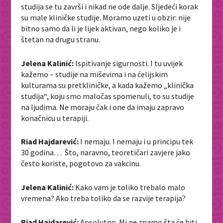
studija se tu završi i nikad ne ode dalje. Sljedeći korak
su male kliničke studije. Moramo uzeti u obzir: nije
bitno samo da li je lijek aktivan, nego koliko je i
štetan na drugu stranu.
Jelena Kalinić:
Ispitivanje sigurnosti. I tu uvijek
kažemo – studije na miševima i na ćelijskim
kulturama su pretkliničke, a kada kažemo „klinička
studija“, koju smo maločas spomenuli, to su studije
na ljudima. Ne moraju čak i one da imaju zapravo
konačnicu u terapiji.
Riad Hajdarević:
I nemaju. I nemaju i u principu tek
30 godina… Što, naravno, teoretičari zavjere jako
često koriste, pogotovo za vakcinu.
Jelena Kalinić:
Kako vam je toliko trebalo malo
vremena? Ako treba toliko da se razvije terapija?
Riad Hajdarević:
Apsolutno. Mi ne znamo šta će biti