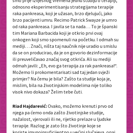
smo prije izvjesnog vremena jednu studiju o terapiji,
odnosno eksperimentisanju strategijama terapije
raka pankreasa, koji je užasan, brzo djelujući, jako
brzo pacijenti umru. Recimo Patrick Swayze je umro
od raka pankreasa. I javila se ta nada… To je španski
tim Mariana Barbacida koji je otkrio prvi ovaj
onkogen koji smo spomenuli na početku. I odmah su
mediji… Znači, ništa taj naučnik nije uradio u smislu
da se on producirao, da je on govorio dezinformacije
ili preuveličavao značaj svog otkrića. Ali su mediji
odmah javili: „Eh, evo ga terapija za rak pankreasa!“.
Možemo li prokomentarisati sad taj jedan svježi
primjer? Na čemu je bila? Zašto ta studije koja je,
mislim, bila na životinjskim modelima nije toliko
visok nivo dokaza? Želim tebe čuti.
Riad Hajdarević:
Ovako, možemo krenuti prvo od
njega pa ćemo onda zašto životinjske studije,
nažalost, vjerovali ili ne, rijetko prelaze u ljudske
terapije. Razlog je zato što životinje koje se
koriste imunoinsuficijentno u većini slučajeva, onaj