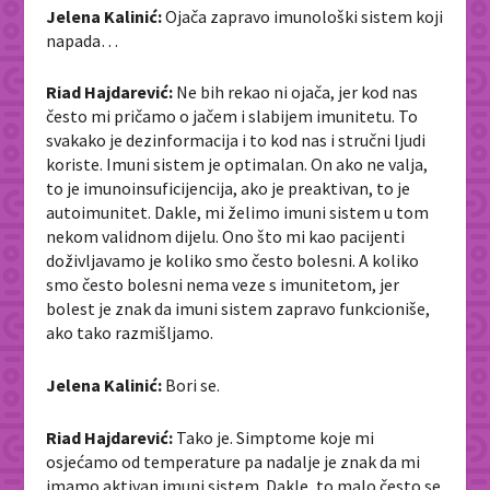
Jelena Kalinić:
Ojača zapravo imunološki sistem koji
napada…
Riad Hajdarević:
Ne bih rekao ni ojača, jer kod nas
često mi pričamo o jačem i slabijem imunitetu. To
svakako je dezinformacija i to kod nas i stručni ljudi
koriste. Imuni sistem je optimalan. On ako ne valja,
to je imunoinsuficijencija, ako je preaktivan, to je
autoimunitet. Dakle, mi želimo imuni sistem u tom
nekom validnom dijelu. Ono što mi kao pacijenti
doživljavamo je koliko smo često bolesni. A koliko
smo često bolesni nema veze s imunitetom, jer
bolest je znak da imuni sistem zapravo funkcioniše,
ako tako razmišljamo.
Jelena Kalinić:
Bori se.
Riad Hajdarević:
Tako je. Simptome koje mi
osjećamo od temperature pa nadalje je znak da mi
imamo aktivan imuni sistem. Dakle, to malo često se