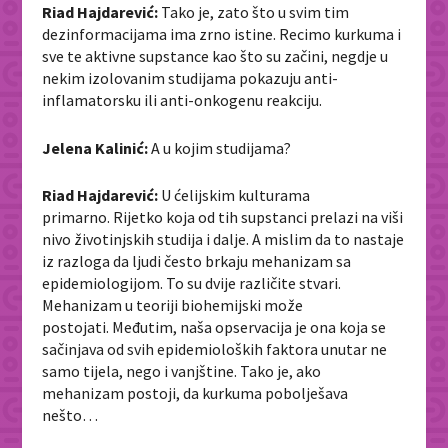
Riad Hajdarević:
Tako je, zato što u svim tim
dezinformacijama ima zrno istine. Recimo kurkuma i
sve te aktivne supstance kao što su začini, negdje u
nekim izolovanim studijama pokazuju anti-
inflamatorsku ili anti-onkogenu reakciju.
Jelena Kalinić:
A u kojim studijama?
Riad Hajdarević:
U ćelijskim kulturama
primarno. Rijetko koja od tih supstanci prelazi na viši
nivo životinjskih studija i dalje. A mislim da to nastaje
iz razloga da ljudi često brkaju mehanizam sa
epidemiologijom. To su dvije različite stvari.
Mehanizam u teoriji biohemijski može
postojati. Međutim, naša opservacija je ona koja se
sačinjava od svih epidemioloških faktora unutar ne
samo tijela, nego i vanjštine. Tako je, ako
mehanizam postoji, da kurkuma pobolješava
nešto…