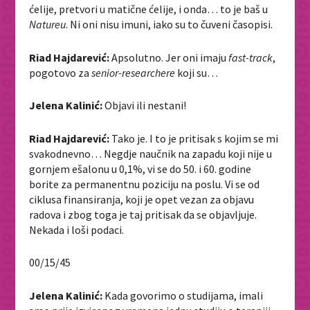
ćelije, pretvori u matične ćelije, i onda… to je baš u
Natureu
. Ni oni nisu imuni, iako su to čuveni časopisi.
Riad Hajdarević:
Apsolutno. Jer oni imaju
fast-track
,
pogotovo za
senior-researchere
koji su…
Jelena Kalinić:
Objavi ili nestani!
Riad Hajdarević:
Tako je. I to je pritisak s kojim se mi
svakodnevno… Negdje naučnik na zapadu koji nije u
gornjem ešalonu u 0,1%, vi se do 50. i 60. godine
borite za permanentnu poziciju na poslu. Vi se od
ciklusa finansiranja, koji je opet vezan za objavu
radova i zbog toga je taj pritisak da se objavljuje.
Nekada i loši podaci.
00/15/45
Jelena Kalinić:
Kada govorimo o studijama, imali