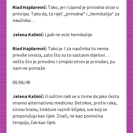
Riad Hajdarević:
Tako, jer i cijanid je prirodna stvar u
principu. Tako da, ta riječ „prirodna“ i „hemikalija“ za
naučnika…
Jelena Kalinić:
Ljudi ne vole hemikalije.
Riad Hajdarević:
Tako je. I za naučnika to nema
previše smisla, zato što su to sastavni dijelovi…
nešto što je prirodno i zmijski otrov je prirodan, pa
nam ne pomaže.
00/06/40
Jelena Kalinić:
U suštini radi se o tome da jako često
imamo alternativnu medicinu. Detokse, protiv raka,
sirovu hranu, tinkture raznih biljaka, sve koji se
preporučuju kao lijek. Znači, ne kao pomoćna
terapija, čak kao lijek.