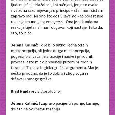
ljudi miješaju. Nažalost, i stručnjaci, jer je to ovako
siva zona razumijevanja u principu – šta imuni sistem
zapravo radi. Mi ono što doživljavamo kao bolest nije
reakcija imunog sistema
per se
. Ona je sekundarna
reakcija tijela na imuni odgovor koji nastaje. Tako da,
eto, to je to.
Jelena Kalinić:
To je bilo bitno, jedna od tih
miskoncepcija, ali jedna druga miskoncepcija,
pogrešno shvatanje situacije i nauke i prirodnih
procesa jeste mit o prevenciji putem prirodnih
terapija. To je ta logička greška argumenta. Ako je
nešto prirodno, da je to dobro i zbog toga se
dešavaju mnoge greške.
Riad Hajdarević:
Apsolutno.
Jelena Kalinić:
I zapravo pacijenti sporije, kasnije,
dolaze na ovu pravu terapiju.