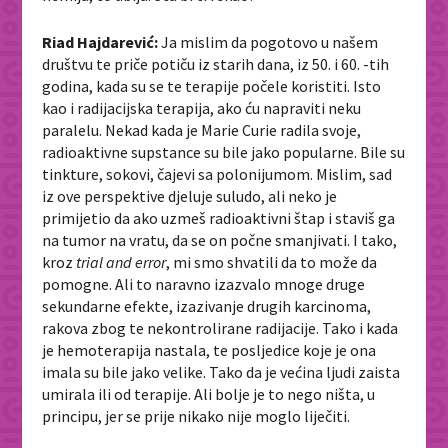
Riad Hajdarević:
Ja mislim da pogotovo u našem
društvu te priče potiču iz starih dana, iz 50. i 60. -tih
godina, kada su se te terapije počele koristiti. Isto
kao i radijacijska terapija, ako ću napraviti neku
paralelu. Nekad kada je Marie Curie radila svoje,
radioaktivne supstance su bile jako popularne. Bile su
tinkture, sokovi, čajevi sa polonijumom. Mislim, sad
iz ove perspektive djeluje suludo, ali neko je
primijetio da ako uzmeš radioaktivni štap i staviš ga
na tumor na vratu, da se on počne smanjivati. I tako,
kroz
trial and error
, mi smo shvatili da to može da
pomogne. Ali to naravno izazvalo mnoge druge
sekundarne efekte, izazivanje drugih karcinoma,
rakova zbog te nekontrolirane radijacije. Tako i kada
je hemoterapija nastala, te posljedice koje je ona
imala su bile jako velike. Tako da je većina ljudi zaista
umirala ili od terapije. Ali bolje je to nego ništa, u
principu, jer se prije nikako nije moglo liječiti.