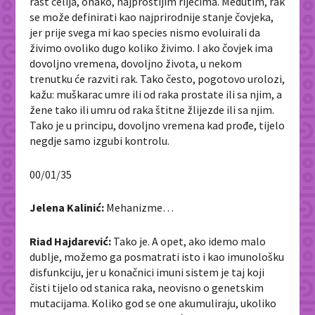
rast ćelija, onako, najprostijim riječima. Međutim, rak
se može definirati kao najprirodnije stanje čovjeka,
jer prije svega mi kao species nismo evoluirali da
živimo ovoliko dugo koliko živimo. I ako čovjek ima
dovoljno vremena, dovoljno života, u nekom
trenutku će razviti rak. Tako često, pogotovo urolozi,
kažu: muškarac umre ili od raka prostate ili sa njim, a
žene tako ili umru od raka štitne žlijezde ili sa njim.
Tako je u principu, dovoljno vremena kad prođe, tijelo
negdje samo izgubi kontrolu.
00/01/35
Jelena Kalinić:
Mehanizme…
Riad Hajdarević:
Tako je. A opet, ako idemo malo
dublje, možemo ga posmatrati isto i kao imunološku
disfunkciju, jer u konačnici imuni sistem je taj koji
čisti tijelo od stanica raka, neovisno o genetskim
mutacijama. Koliko god se one akumuliraju, ukoliko