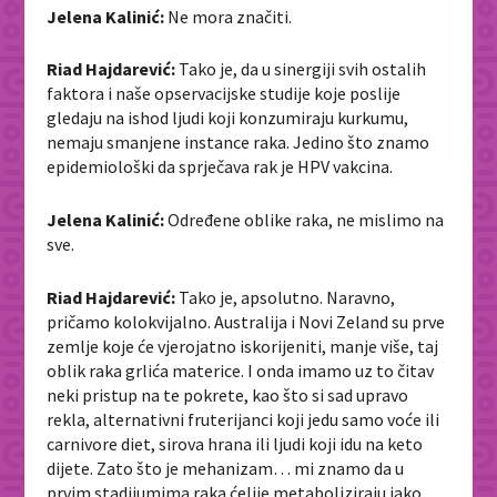
Jelena Kalinić:
Ne mora značiti.
Riad Hajdarević:
Tako je, da u sinergiji svih ostalih
faktora i naše opservacijske studije koje poslije
gledaju na ishod ljudi koji konzumiraju kurkumu,
nemaju smanjene instance raka. Jedino što znamo
epidemiološki da sprječava rak je HPV vakcina.
Jelena Kalinić:
Određene oblike raka, ne mislimo na
sve.
Riad Hajdarević:
Tako je, apsolutno. Naravno,
pričamo kolokvijalno. Australija i Novi Zeland su prve
zemlje koje će vjerojatno iskorijeniti, manje više, taj
oblik raka grlića materice. I onda imamo uz to čitav
neki pristup na te pokrete, kao što si sad upravo
rekla, alternativni fruterijanci koji jedu samo voće ili
carnivore diet, sirova hrana ili ljudi koji idu na keto
dijete. Zato što je mehanizam… mi znamo da u
prvim stadijumima raka ćelije metaboliziraju jako