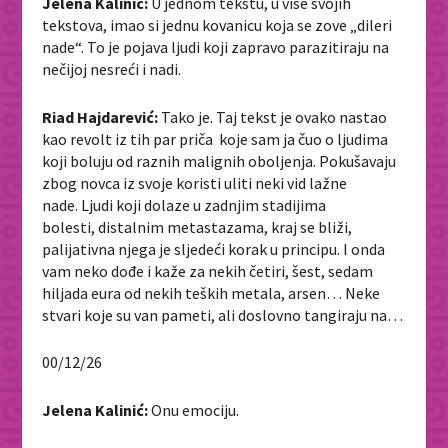
Jelena Kalinić:
U jednom tekstu, u više svojih
tekstova, imao si jednu kovanicu koja se zove „dileri
nade“. To je pojava ljudi koji zapravo parazitiraju na
nečijoj nesreći i nadi.
Riad Hajdarević:
Tako je. Taj tekst je ovako nastao
kao revolt iz tih par priča koje sam ja čuo o ljudima
koji boluju od raznih malignih oboljenja. Pokušavaju
zbog novca iz svoje koristi uliti neki vid lažne
nade. Ljudi koji dolaze u zadnjim stadijima
bolesti, distalnim metastazama, kraj se bliži,
palijativna njega je sljedeći korak u principu. I onda
vam neko dođe i kaže za nekih četiri, šest, sedam
hiljada eura od nekih teških metala, arsen… Neke
stvari koje su van pameti, ali doslovno tangiraju na…
00/12/26
Jelena Kalinić:
Onu emociju.