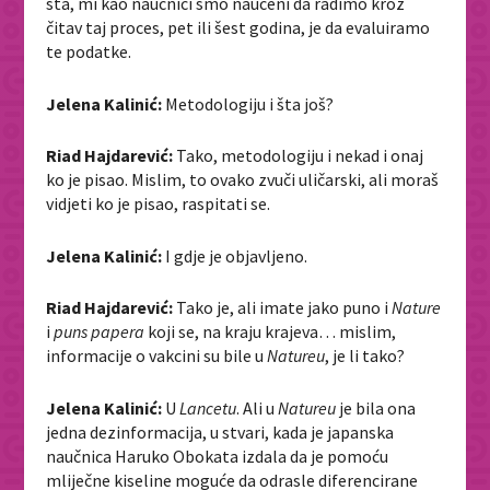
šta, mi kao naučnici smo naučeni da radimo kroz
čitav taj proces, pet ili šest godina, je da evaluiramo
te podatke.
Jelena Kalinić:
Metodologiju i šta još?
Riad Hajdarević:
Tako, metodologiju i nekad i onaj
ko je pisao. Mislim, to ovako zvuči uličarski, ali moraš
vidjeti ko je pisao, raspitati se.
Jelena Kalinić:
I gdje je objavljeno.
Riad Hajdarević:
Tako je, ali imate jako puno i
Nature
i
puns papera
koji se, na kraju krajeva… mislim,
informacije o vakcini su bile u
Natureu
, je li tako?
Jelena Kalinić:
U
Lancetu
. Ali u
Natureu
je bila ona
jedna dezinformacija, u stvari, kada je japanska
naučnica Haruko Obokata izdala da je pomoću
mliječne kiseline moguće da odrasle diferencirane