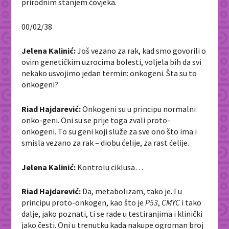
prirodnim stanjem čovjeka.
00/02/38
Jelena Kalinić:
Još vezano za rak, kad smo govorili o
ovim genetičkim uzrocima bolesti, voljela bih da svi
nekako usvojimo jedan termin: onkogeni. Šta su to
onkogeni?
Riad Hajdarević:
Onkogeni su u principu normalni
onko-geni. Oni su se prije toga zvali proto-
onkogeni. To su geni koji služe za sve ono što ima i
smisla vezano za rak – diobu ćelije, za rast ćelije.
Jelena Kalinić:
Kontrolu ciklusa…
Riad Hajdarević:
Da, metabolizam, tako je. I u
principu proto-onkogen, kao što je
P53
,
CMYC
i tako
dalje, jako poznati, ti se rade u testiranjima i klinički
jako česti. Oni u trenutku kada nakupe ogroman broj