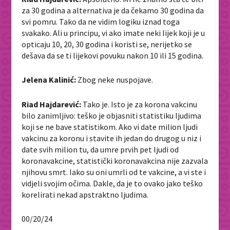
za 30 godina a alternativa je da čekamo 30 godina da
svi pomru. Tako da ne vidim logiku iznad toga
svakako. Ali u principu, vi ako imate neki lijek koji je u
opticaju 10, 20, 30 godina i koristi se, nerijetko se
dešava da se ti lijekovi povuku nakon 10 ili 15 godina.
Jelena Kalinić:
Zbog neke nuspojave.
Riad Hajdarević:
Tako je. Isto je za korona vakcinu
bilo zanimljivo: teško je objasniti statistiku ljudima
koji se ne bave statistikom. Ako vi date milion ljudi
vakcinu za koronu i stavite ih jedan do drugog u niz i
date svih milion tu, da umre prvih pet ljudi od
koronavakcine, statistički koronavakcina nije zazvala
njihovu smrt. Iako su oni umrli od te vakcine, a vi ste i
vidjeli svojim očima. Dakle, da je to ovako jako teško
korelirati nekad apstraktno ljudima.
00/20/24