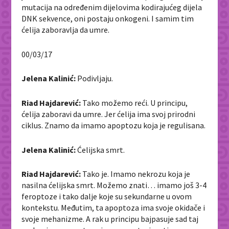
mutacija na određenim dijelovima kodirajućeg dijela
DNK sekvence, oni postaju onkogeni. I samim tim
ćelija zaboravlja da umre.
00/03/17
Jelena Kalinić:
Podivljaju.
Riad Hajdarević:
Tako možemo reći. U principu,
ćelija zaboravi da umre. Jer ćelija ima svoj prirodni
ciklus. Znamo da imamo apoptozu koja je regulisana.
Jelena Kalinić:
Ćelijska smrt.
Riad Hajdarević:
Tako je. Imamo nekrozu koja je
nasilna ćelijska smrt. Možemo znati… imamo još 3-4
feroptoze i tako dalje koje su sekundarne u ovom
kontekstu. Međutim, ta apoptoza ima svoje okidače i
svoje mehanizme. A rak u principu bajpasuje sad taj