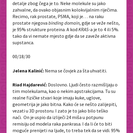
detalje zbog čega je to. Neke molekule su jako
zahvalne, da ovako objasnim kolokvijalnim riječima.
Recimo, rak prostate, PSMA, koji je… na raku
prostate njegova
binding domain
, gdje se veže nešto,
je 95% strukture proteina. A kod
KRAS
-a je to 4 ili 5%.
tako da vi nemate mjesto gdje da se zaveže aktivna
supstanca.
00/18/30
Jelena Kalinić:
Nema se čovjek za šta uhvatiti.
Riad Hajdarević:
Doslovno. Ljudi često razmišljaju o
tim molekulama, kao o nekim apstrakcijama. Tu su
realne fizičke stvari koje imaju kuke, uglove,
geometrija je jako bitna. Kako će se nešto zalijepiti,
vezati u 3D prostoru. I zato je to jako bilo teško
naći. On je uspio da izliječi 24 miša u potpunu
remisiju od modela raka pankrasa. I da li će to biti
moguće prenijeti na ljude, to treba tek da se vidi. 95%