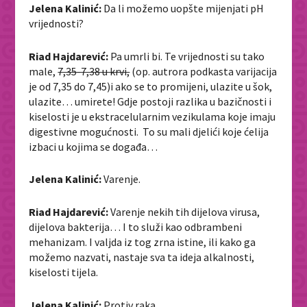
Jelena Kalinić:
Da li možemo uopšte mijenjati pH
vrijednosti?
Riad Hajdarević:
Pa umrli bi. Te vrijednosti su tako
male,
7,35-7,38 u krvi,
(op. autrora podkasta varijacija
je od 7,35 do 7,45)i ako se to promijeni, ulazite u šok,
ulazite… umirete! Gdje postoji razlika u bazičnosti i
kiselosti je u ekstracelularnim vezikulama koje imaju
digestivne mogućnosti. To su mali djelići koje ćelija
izbaci u kojima se događa…
Jelena Kalinić:
Varenje.
Riad Hajdarević:
Varenje nekih tih dijelova virusa,
dijelova bakterija… I to služi kao odbrambeni
mehanizam. I valjda iz tog zrna istine, ili kako ga
možemo nazvati, nastaje sva ta ideja alkalnosti,
kiselosti tijela.
Jelena Kalinić:
Protiv raka…