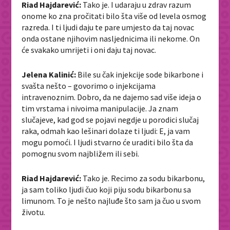
Riad Hajdarević:
Tako je. I udaraju u zdrav razum
onome ko zna pročitati bilo šta više od levela osmog
razreda. I ti ljudi daju te pare umjesto da taj novac
onda ostane njihovim nasljednicima ili nekome. On
će svakako umrijeti i oni daju taj novac.
Jelena Kalinić:
Bile su čak injekcije sode bikarbone i
svašta nešto – govorimo o injekcijama
intravenoznim. Dobro, da ne dajemo sad više ideja o
tim vrstama i nivoima manipulacije. Ja znam
slučajeve, kad god se pojavi negdje u porodici slučaj
raka, odmah kao lešinari dolaze ti ljudi: E, ja vam
mogu pomoći. I ljudi stvarno će uraditi bilo šta da
pomognu svom najbližem ili sebi.
Riad Hajdarević:
Tako je. Recimo za sodu bikarbonu,
ja sam toliko ljudi čuo koji piju sodu bikarbonu sa
limunom. To je nešto najluđe što sam ja čuo u svom
životu.