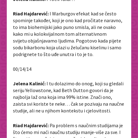
Riad Hajdarević:
I Warburgov efekat kad se često
spominje također, koji je ono kad pročitate naravno,
to ima biohemijski jako puno smisla, ali ne ovako
kako mi u kolokvijalnom tom alternativnom
svijetu objašnjavamo ljudima. Pogotovo kada pijete
sodu bikarbonu koja ulazi u želučanu kiselinu i samo
podrignete to što uđe unutra i to je to.
00/14/14
Jelena Kalinić:
I tu dolazimo do onog, koji su gledali
seriju Yellowstone, kad Beth Dutton govori da je
najbolja laž ona koja ima 99% istine. Znači ono,
zaista svi koriste te neke… čak se pozivaju na naučne
studije, ali ne u njihom kontekstu i cjelovitosti.
Riad Hajdarević:
Pa problem s naučnim studijama je
što ćemo mi naći naučnu studiju manje-više za sve. I