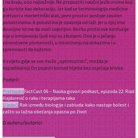
I na kraju, ono najvažnije. Ne prepustiti naučni jezik onima koji
ga koriste kao dekoraciju. Jer kad se terminologija medicine
pretvori u marketinški alat, javni prostor postaje zasićen
poluistinama. A poluistina je opasnija od laži jer u njoj ima
dovoljno istine da zvuči uvjerljivo. Borba protiv ove konfuzije
nije u ismijavanju ljudi koji su zbunjeni. Ona je u jačanju
zdravstvene pismenosti, u insistiranju na dokazima i u
spremnosti da kažemo:
U svijetu gdje se sve može „optimizirati”, možda je
najradikalniji čin pojesti komad hljeba bez osjećaja krivice.
Podijeli:
Prethodni
FactCast 06 – Nauka govori podkast, epizoda 22: Riad
Hajdarević o raku i terapijama raka
Sljedeći
Rak između biologije i zabluda: kako nastaje bolest i
zašto su lažna obećanja opasna po život
O autoru/autorici