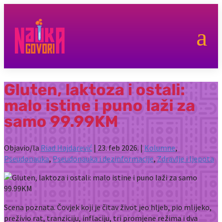
a
Gluten, laktoza i ostali:
malo istine i puno laži za
samo 99.99KM
Objavio/la
Riad Hajdarević
|
23. feb 2026.
|
Kolumne
,
Pseudonauka
,
Pseudonauka i dezinformacije
,
Zdravlje i ljepota
Scena poznata. Čovjek koji je čitav život jeo hljeb, pio mlijeko,
preživio rat, tranziciju, inflaciju, tri promjene režima i dva