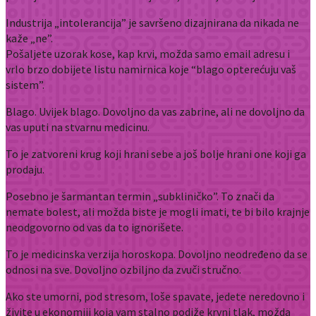
Industrija „intolerancija” je savršeno dizajnirana da nikada ne
kaže „ne”.
Pošaljete uzorak kose, kap krvi, možda samo email adresu i
vrlo brzo dobijete listu namirnica koje “blago opterećuju vaš
sistem”.
Blago. Uvijek blago. Dovoljno da vas zabrine, ali ne dovoljno da
vas uputi na stvarnu medicinu.
To je zatvoreni krug koji hrani sebe a još bolje hrani one koji ga
prodaju.
Posebno je šarmantan termin „subkliničko”. To znači da
nemate bolest, ali možda biste je mogli imati, te bi bilo krajnje
neodgovorno od vas da to ignorišete.
To je medicinska verzija horoskopa. Dovoljno neodređeno da se
odnosi na sve. Dovoljno ozbiljno da zvuči stručno.
Ako ste umorni, pod stresom, loše spavate, jedete neredovno i
živite u ekonomiji koja vam stalno podiže krvni tlak, možda