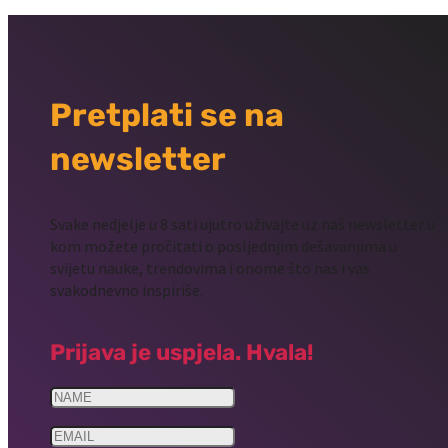
Pretplati se na
newsletter
Svake nedjelje u 8 sati ujutro uživajte uz naš newsletter u
kom možete pročitati o posljednjim dešavanjima u
svijetu nauke, trendovima i onome što nas i vas
svakodnevno inspiriše.
Prijava je uspjela. Hvala!