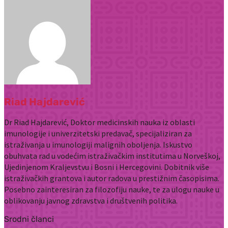
Riad Hajdarević
Dr Riad Hajdarević, Doktor medicinskih nauka iz oblasti
imunologije i univerzitetski predavač, specijaliziran za
istraživanja u imunologiji malignih oboljenja. Iskustvo
obuhvata rad u vodećim istraživačkim institutima u Norveškoj,
Ujedinjenom Kraljevstvu i Bosni i Hercegovini. Dobitnik više
istraživačkih grantova i autor radova u prestižnim časopisima.
Posebno zainteresiran za filozofiju nauke, te za ulogu nauke u
oblikovanju javnog zdravstva i društvenih politika.
Srodni članci