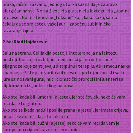
braka, ničim izazvano, jednog utorka sazna da je zapravo
alergičan na sve.
Ne na život. Na gluten. Na laktozu. Na „upalne
procese”. Na misteriozne „toksine” koji, kako kažu, samo
čekaju da se smjeste u vašoj auri i započnu subkliničko
razaranje tijela.
Piše: Riad Hajdarević
Šalu na stranu. Celijakija postoji. Intolerancija na laktozu
postoji. Postoje i ozbiljne, medicinski jasno definisane
dijagnoze koje zahtijevaju disciplinu i terapiju. Ali između nauke
i panike, tržište je otvorilo autocestu. I po toj autocesti sada
jure samozvani gurui, nutricionistički proroci i influenseri sa
diplomama iz „holističkog balansa”.
Ako ste ikada bili umorni (a jeste), jer ste čovjek, neko će vam
reći da je to gluten.
Ako ste se ikada naduli poslije graha (a jeste), jer imate crijeva,
neko će vam reći da je to laktoza.
Ako ste ikada bili tužni (a jeste) neko će vam reći da vam je
“propusno crijevo” razorilo serotonin.