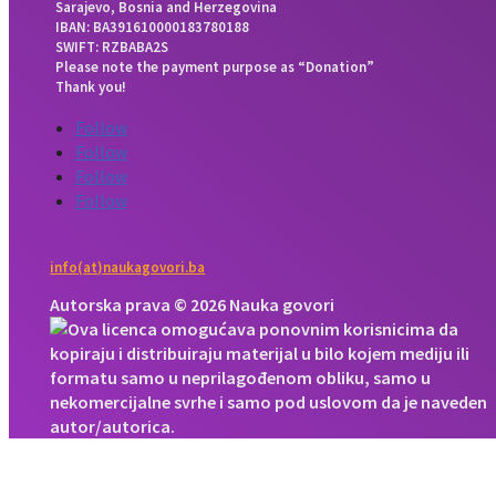
Sarajevo, Bosnia and Herzegovina
IBAN: BA391610000183780188
SWIFT: RZBABA2S
Please note the payment purpose as “Donation”
Thank you!
Follow
Follow
Follow
Follow
info(at)naukagovori.ba
Autorska prava © 2026 Nauka govori