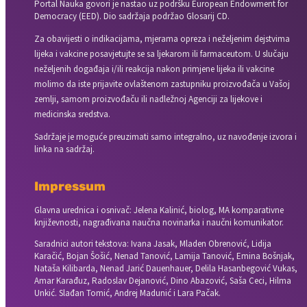
Portal Nauka govori je nastao uz podršku European Endowment for
Democracy (EED). Dio sadržaja podržao Glosarij CD.
Za obavijesti o indikacijama, mjerama opreza i neželjenim dejstvima
lijeka i vakcine posavjetujte se sa ljekarom ili farmaceutom. U slučaju
neželjenih događaja i/ili reakcija nakon primjene lijeka ili vakcine
molimo da iste prijavite ovlaštenom zastupniku proizvođača u Vašoj
zemlji, samom proizvođaču ili nadležnoj Agenciji za lijekove i
medicinska sredstva.
Sadržaje je moguće preuzimati samo integralno, uz navođenje izvora i
linka na sadržaj.
Impressum
Glavna urednica i osnivač: Jelena Kalinić, biolog, MA komparativne
književnosti, nagrađivana naučna novinarka i naučni komunikator.
Saradnici autori tekstova: Ivana Jasak, Mladen Obrenović, Lidija
Karačić, Bojan Šošić, Nenad Tanović, Lamija Tanović, Emina Bošnjak,
Nataša Kilibarda, Nenad Jarić Dauenhauer, Delila Hasanbegović Vukas,
Amar Karađuz, Radoslav Dejanović, Dino Abazović, Saša Ceci, Hilma
Unkić. Slađan Tomić, Andrej Madunić i Lara Pačak.