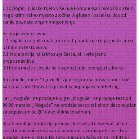
U toj logici, ljudsko tijelo više nije kompleksan biološki sistem
nego kriminalno mjesto zločina. A gluten i ostali su lica od
ranije poznata organima gonjenja.
Istina je jednostavna:
1. Celijakija pogađa mali procenat populacije i dijagnosticira se
ozbiljnim testovima.
2. Intolerancija na laktozu je česta, ali i vrlo jasno
prepoznatljiva.
3. Hrana može utjecati na raspoloženje, energiju i zdravlje.
Ali između „može” i „uvijek” zjapi ogromna provalija veća od
kanjona Tare. Upravo tu provaliju popunjava marketing.
Jer „moguće” ne prodaje knjige. „Moguće” ne prodaje test od
99.99 maraka. „Moguće” ne prodaje personalizirani detoks-plan
sa popustom od 20% ako kliknete odmah.
Strah prodaje. Konfuzija prodaje. Ideja da ste bolesni, ali na
sofisticiran način koji samo odabrani razumiju, eh to se tek
prodaje. Ide k'o halva. Na tuđoj muci, doduše, ali zar je bitno?