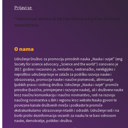
Prijavi se
*Vaša email adresa će biti korištena isključivo za slanje
newslettera.
O nama
Udruženje Društvo za promociju prirodnih nauka „Nauka i svijet” (eng.
Society for science advocacy „Science and the world“) osnovano je
2017. godine i nezavisno je, nevladino, nestranačko, nereligijsko i
neprofitno udruženje koje se zalaže za podršku razvoja nauke i
obrazovanja, promocije nauke i naučne pismenosti, afirmisanje
ljudskih prava i civilnog društva. Udruženje „Nauka i svijet“ promiče
prirodne (bazične, primijenjene i razvojne nauke), ali i društvene nauke
kroz naučnu komunikaciju i naučno novinarstvo, radi na razvoju
naučnog novinarstva u BiH i regionu kroz website Nauka govori te
povezane kanale društvenih mreža i podkaste te promiče
ekstrakurikularno obrazovanje mladih i odraslih. Udruženje radi i na
borbi protiv dezinformacija vezanih za nauku te se bavi odnosom
nauke, demokratije, politike i društva.