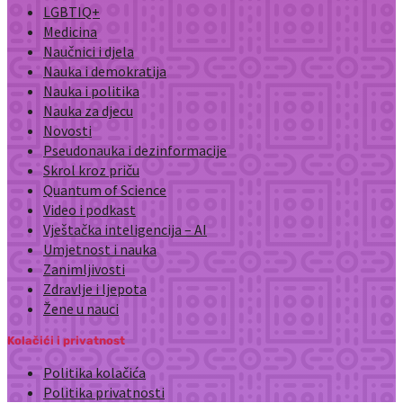
LGBTIQ+
Medicina
Naučnici i djela
Nauka i demokratija
Nauka i politika
Nauka za djecu
Novosti
Pseudonauka i dezinformacije
Skrol kroz priču
Quantum of Science
Video i podkast
Vještačka inteligencija – AI
Umjetnost i nauka
Zanimljivosti
Zdravlje i ljepota
Žene u nauci
Kolačići i privatnost
Politika kolačića
Politika privatnosti