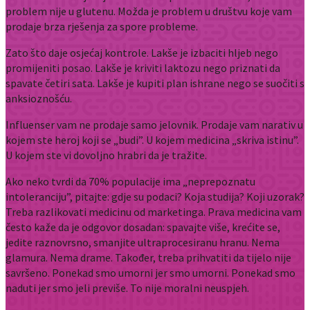
problem nije u glutenu. Možda je problem u društvu koje vam
prodaje brza rješenja za spore probleme.
Zato što daje osjećaj kontrole. Lakše je izbaciti hljeb nego
promijeniti posao. Lakše je kriviti laktozu nego priznati da
spavate četiri sata. Lakše je kupiti plan ishrane nego se suočiti s
anksioznošću.
Influenser vam ne prodaje samo jelovnik. Prodaje vam narativ u
kojem ste heroj koji se „budi”. U kojem medicina „skriva istinu”.
U kojem ste vi dovoljno hrabri da je tražite.
Ako neko tvrdi da 70% populacije ima „neprepoznatu
intoleranciju”, pitajte: gdje su podaci? Koja studija? Koji uzorak?
Treba razlikovati medicinu od marketinga. Prava medicina vam
često kaže da je odgovor dosadan: spavajte više, krećite se,
jedite raznovrsno, smanjite ultraprocesiranu hranu. Nema
glamura. Nema drame. Također, treba prihvatiti da tijelo nije
savršeno. Ponekad smo umorni jer smo umorni. Ponekad smo
naduti jer smo jeli previše. To nije moralni neuspjeh.