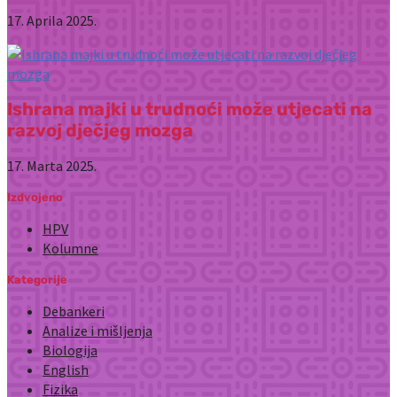
17. Aprila 2025.
Ishrana majki u trudnoći može utjecati na
razvoj dječjeg mozga
17. Marta 2025.
Izdvojeno
HPV
Kolumne
Kategorije
Debankeri
Analize i mišljenja
Biologija
English
Fizika