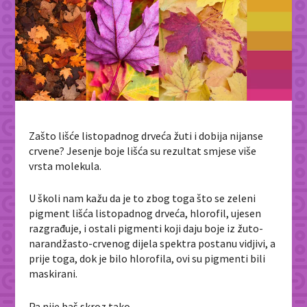
Zašto lišće listopadnog drveća žuti i dobija nijanse
crvene? Jesenje boje lišća su rezultat smjese više
vrsta molekula.
U školi nam kažu da je to zbog toga što se zeleni
pigment lišća listopadnog drveća, hlorofil, ujesen
razgrađuje, i ostali pigmenti koji daju boje iz žuto-
narandžasto-crvenog dijela spektra postanu vidjivi, a
prije toga, dok je bilo hlorofila, ovi su pigmenti bili
maskirani.
Pa nije baš skroz tako.