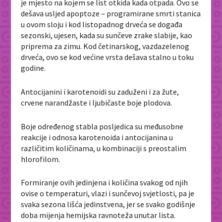
je mjesto na kojem se list otkida kada otpada. Ovo se
dešava usljed apoptoze – programirane smrti stanica
u ovom sloju i kod listopadnog drveća se događa
sezonski, ujesen, kada su sunčeve zrake slabije, kao
priprema za zimu. Kod četinarskog, vazdazelenog
drveća, ovo se kod većine vrsta dešava stalno u toku
godine.
Antocijanini i karotenoidi su zaduženi i za žute,
crvene narandžaste i ljubičaste boje plodova.
Boje određenog stabla posljedica su međusobne
reakcije i odnosa karotenoida i antocijanina u
različitim količinama, u kombinaciji s preostalim
hlorofilom.
Formiranje ovih jedinjena i količina svakog od njih
ovise o temperaturi, vlazi i sunčevoj svjetlosti, pa je
svaka sezona lišća jedinstvena, jer se svako godišnje
doba mijenja hemijska ravnoteža unutar lista.