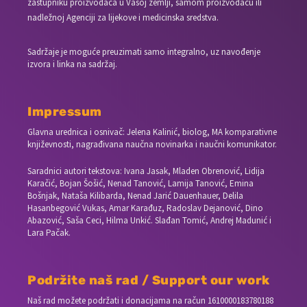
zastupniku proizvođača u Vašoj zemlji, samom proizvođaču ili
nadležnoj Agenciji za lijekove i medicinska sredstva.
Sadržaje je moguće preuzimati samo integralno, uz navođenje
izvora i linka na sadržaj.
Impressum
Glavna urednica i osnivač: Jelena Kalinić, biolog, MA komparativne
književnosti, nagrađivana naučna novinarka i naučni komunikator.
Saradnici autori tekstova: Ivana Jasak, Mladen Obrenović, Lidija
Karačić, Bojan Šošić, Nenad Tanović, Lamija Tanović, Emina
Bošnjak, Nataša Kilibarda, Nenad Jarić Dauenhauer, Delila
Hasanbegović Vukas, Amar Karađuz, Radoslav Dejanović, Dino
Abazović, Saša Ceci, Hilma Unkić. Slađan Tomić, Andrej Madunić i
Lara Pačak.
Podržite naš rad / Support our work
Naš rad možete podržati i donacijama na račun
1610000183780188