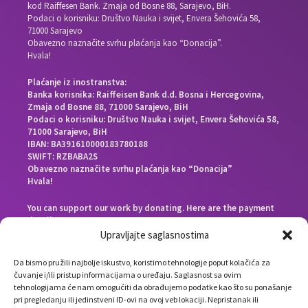
kod Raiffesen Bank. Zmaja od Bosne 88, Sarajevo, BiH.
Podaci o korisniku: Društvo Nauka i svijet, Envera Šehovića 58,
71000 Sarajevo
Obavezno naznačite svrhu plaćanja kao “Donacija”.
Hvala!
Plaćanje iz inostranstva:
Banka korisnika: Raiffeisen Bank d.d. Bosna i Hercegovina,
Zmaja od Bosne 88, 71000 Sarajevo, BiH
Podaci o korisniku: Društvo Nauka i svijet, Envera Šehovića 58,
71000 Sarajevo, BiH
IBAN: BA391610000183780188
SWIFT: RZBABA2S
Obavezno naznačite svrhu plaćanja kao “Donacija”
Hvala!
You can support our work by donating. Here are the payment
details:
Beneficiary bank: Raiffeisen Bank d.d. Bosna i Hercegovina,
Upravljajte saglasnostima
Zmaja od Bosne 88, 71000 Sarajevo, Bosnia and Herzegovina
End beneficiary: Društvo Nauka i svijet, Envera Šehovića 58,
Da bismo pružili najbolje iskustvo, koristimo tehnologije poput kolačića za
71000 Sarajevo, Bosnia and Herzegovina
čuvanje i/ili pristup informacijama o uređaju. Saglasnost sa ovim
IBAN: BA391610000183780188
tehnologijama će nam omogućiti da obrađujemo podatke kao što su ponašanje
SWIFT: RZBABA2S
pri pregledanju ili jedinstveni ID-ovi na ovoj veb lokaciji. Nepristanak ili
Please note the payment purpose as “Donation”