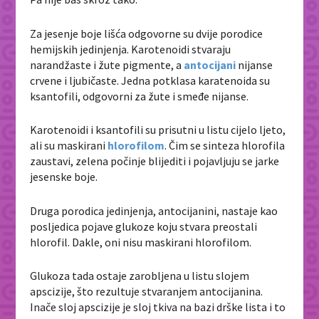
Za jesenje boje lišća odgovorne su dvije porodice
hemijskih jedinjenja. Karotenoidi stvaraju
narandžaste i žute pigmente, a
antocijani
nijanse
crvene i ljubičaste. Jedna potklasa karatenoida su
ksantofili, odgovorni za žute i smeđe nijanse.
Karotenoidi i ksantofili su prisutni u listu cijelo ljeto,
ali su maskirani
hlorofilom
. Čim se sinteza hlorofila
zaustavi, zelena počinje blijediti i pojavljuju se jarke
jesenske boje.
Druga porodica jedinjenja, antocijanini, nastaje kao
posljedica pojave glukoze koju stvara preostali
hlorofil. Dakle, oni nisu maskirani hlorofilom.
Glukoza tada ostaje zarobljena u listu slojem
apscizije, što rezultuje stvaranjem antocijanina.
Inače sloj apscizije je sloj tkiva na bazi drške lista i to