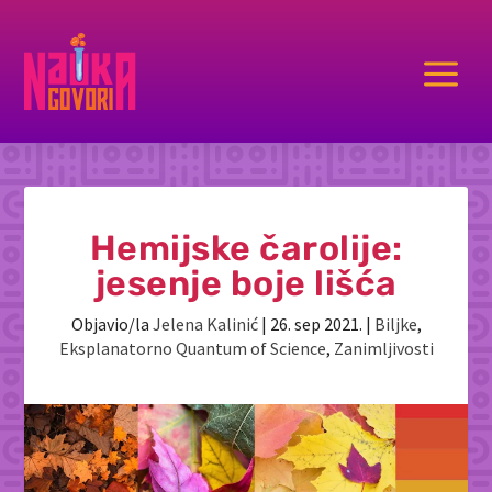
a
Hemijske čarolije:
jesenje boje lišća
Objavio/la
Jelena Kalinić
|
26. sep 2021.
|
Biljke
,
Eksplanatorno Quantum of Science
,
Zanimljivosti