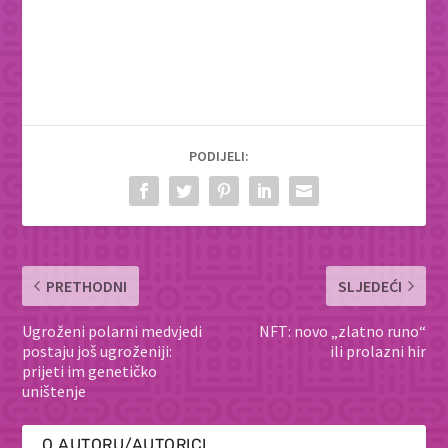
PODIJELI:
PRETHODNI
SLJEDEĆI
Ugroženi polarni medvjedi
NFT: novo „zlatno runo“
postaju još ugroženiji:
ili prolazni hir
prijeti im genetičko
uništenje
O AUTORU/AUTORICI