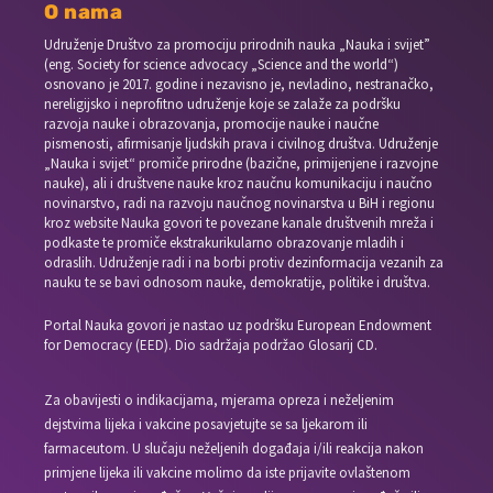
O nama
Udruženje Društvo za promociju prirodnih nauka „Nauka i svijet”
(eng. Society for science advocacy „Science and the world“)
osnovano je 2017. godine i nezavisno je, nevladino, nestranačko,
nereligijsko i neprofitno udruženje koje se zalaže za podršku
razvoja nauke i obrazovanja, promocije nauke i naučne
pismenosti, afirmisanje ljudskih prava i civilnog društva. Udruženje
„Nauka i svijet“ promiče prirodne (bazične, primijenjene i razvojne
nauke), ali i društvene nauke kroz naučnu komunikaciju i naučno
novinarstvo, radi na razvoju naučnog novinarstva u BiH i regionu
kroz website Nauka govori te povezane kanale društvenih mreža i
podkaste te promiče ekstrakurikularno obrazovanje mladih i
odraslih. Udruženje radi i na borbi protiv dezinformacija vezanih za
nauku te se bavi odnosom nauke, demokratije, politike i društva.
Portal Nauka govori je nastao uz podršku European Endowment
for Democracy (EED). Dio sadržaja podržao Glosarij CD.
Za obavijesti o indikacijama, mjerama opreza i neželjenim
dejstvima lijeka i vakcine posavjetujte se sa ljekarom ili
farmaceutom. U slučaju neželjenih događaja i/ili reakcija nakon
primjene lijeka ili vakcine molimo da iste prijavite ovlaštenom