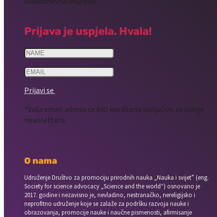
svakodnevno inspiriše.
Prijava je uspjela. Hvala!
Prijavi se
*Vaša email adresa će biti korištena isključivo za slanje
newslettera.
O nama
Udruženje Društvo za promociju prirodnih nauka „Nauka i svijet” (eng.
Society for science advocacy „Science and the world“) osnovano je
2017. godine i nezavisno je, nevladino, nestranačko, nereligijsko i
neprofitno udruženje koje se zalaže za podršku razvoja nauke i
obrazovanja, promocije nauke i naučne pismenosti, afirmisanje