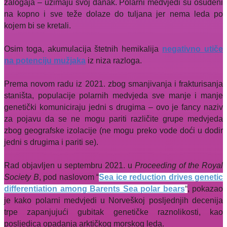
zalogaja – uzimaju svoj danak. Polarni medvjedi su osuđeni
na kopno i sve teže dolaze do tuljana jer nema leda po
kojem bi se kretali.
Osim toga, akumulacija štetnih hemikalija
negativno utiče
na potenciju mužjaka
iz niza razloga.
Prema novom radu iz 2021. zbog smanjivanja i frakturisanja
staništa, populacije polarnih medvjeda sve manje i manje
genetički komuniciraju jedni s drugima – ovo je fancy naziv
za pojavu da se ne mogu pariti različite grupe medvjeda
zbog geografske izolacije (ne mogu preko vode doći u dodir
jedni s drugima i pariti se).
Rad objavljen u septembru 2021. u
Proceeding of the Royal
Society B
, pod naslovom “
Sea ice reduction drives genetic
differentiation among Barents Sea polar bears
“
, pokazao
je kako polarni medvjedi u Norveškoj posljednjih decenija
trpe zapanjujući gubitak genetičke raznolikosti, kao
posljedica opadanja arktičkog morskog leda.