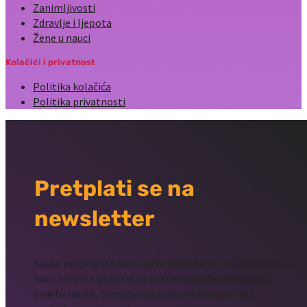
Zanimljivosti
Zdravlje i ljepota
Žene u nauci
Kolačići i privatnost
Politika kolačića
Politika privatnosti
Pretplati se na
newsletter
Svake nedjelje u 8 sati ujutro uživajte uz naš newsletter u
kom možete pročitati o posljednjim dešavanjima u
svijetu nauke, trendovima i onome što nas i vas