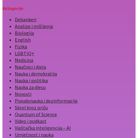
Kategorije
Debankeri
Analize i mišljenja
Biologija
English
Fizika
LGBTIQ+
Medicina
Naučnici i djela
Nauka i demokratija
Nauka i politika
Nauka za djecu
Novosti
Pseudonauka i dezinformacije
Skrol kroz priču
Quantum of Science
Video i podkast
Vještačka inteligencija – AI
Umjetnost i nauka