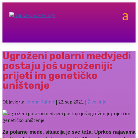
a
Ugroženi polarni medvjedi
postaju još ugroženiji:
prijeti im genetičko
uništenje
Objavio/la
Jelena Kalinić
|
22. sep 2021.
|
Životinje
Za polarne mede, situacija je sve teža. Uprkos najavama