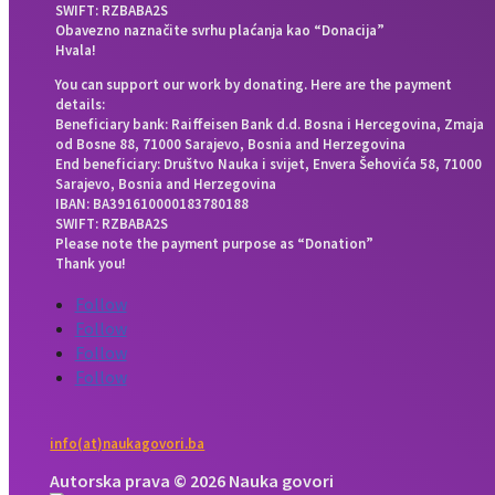
SWIFT: RZBABA2S
Obavezno naznačite svrhu plaćanja kao “Donacija”
Hvala!
You can support our work by donating. Here are the payment
details:
Beneficiary bank: Raiffeisen Bank d.d. Bosna i Hercegovina, Zmaja
od Bosne 88, 71000 Sarajevo, Bosnia and Herzegovina
End beneficiary: Društvo Nauka i svijet, Envera Šehovića 58, 71000
Sarajevo, Bosnia and Herzegovina
IBAN: BA391610000183780188
SWIFT: RZBABA2S
Please note the payment purpose as “Donation”
Thank you!
Follow
Follow
Follow
Follow
info(at)naukagovori.ba
Autorska prava © 2026 Nauka govori