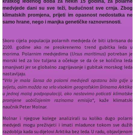
kratkog ledenog doba za nekih 15 godina, za polarne
medvjede dani su sve teži, budućnost sve crnja. Zbog
klimatskih promjena, prijeti im opasnost nedostatka ne
samo hrane, nego i manjka genetičke raznovrsnosti.
Skoro cijela populacija polarnih medvjeda će biti izbrisana do
2100. godine ako ne preokrenemo trend gubitka leda u
morima. Polarnim medvjedima (
Ursus maritimus
) potreban je
morski led za lov tuljana a očekuje se da će se količina leda
smanjivati jer se globalno zagrijavanje i gubitak morskog leda
nastavljaju.
“
Vrlo je mala šansa da polarni medvjedi opstanu bilo gdje u
svijetu, osim možda na vrlo visokim geografskim širinama Arktika
u jednoj maloj podpopulaciji, ako nastavimo poticati klimatske
promjene uobičajenim razinama emisija
“, kaže klimatski
naučnik Peter Molnar.
Molnar i njegove kolege analizirali su koliko dugo polarni
medvjedi mogu preživjeti i imati mladunce tokom sve dužih
razdoblja kada su dijelovi Arktika bez leda. U radu, objavljenom