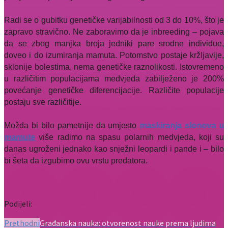
Radi se o gubitku genetičke varijabilnosti od 3 do 10%, što je
zapravo stravično. Ne zaboravimo da je inbreeding – pojava
da se zbog manjka broja jedniki pare srodne individue,
doveo i do izumiranja mamuta. Potomstvo postaje kržljavije,
sklonije bolestima, nema genetičke raznolikosti. Istovremeno
u različitim populacijama medvjeda zabilježeno je 200%
povećanje genetičke diferencijacije. Različite populacije
postaju sve različitije.
Možda bi bilo pametnije da umjesto
maskiranja slonova u
mamute
više radimo na spasu polarnih medvjeda, koji su
danas ugroženi jednako kao snježni leopardi i pande i – bilo
bi šeta da izgubimo ovu vrstu predatora.
Podijeli:
Prethodni
Građanska nauka: otvorenost nauke prema ljudima