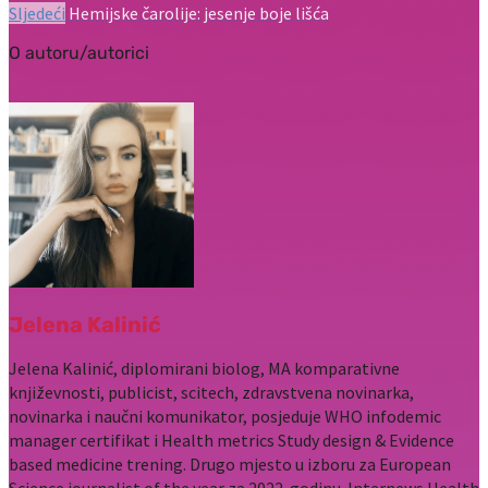
Sljedeći
Hemijske čarolije: jesenje boje lišća
O autoru/autorici
Jelena Kalinić
Jelena Kalinić, diplomirani biolog, MA komparativne
književnosti, publicist, scitech, zdravstvena novinarka,
novinarka i naučni komunikator, posjeduje WHO infodemic
manager certifikat i Health metrics Study design & Evidence
based medicine trening. Drugo mjesto u izboru za European