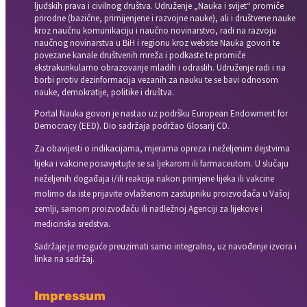
ljudskih prava i civilnog društva. Udruženje „Nauka i svijet“ promiče
prirodne (bazične, primijenjene i razvojne nauke), ali i društvene nauke
kroz naučnu komunikaciju i naučno novinarstvo, radi na razvoju
naučnog novinarstva u BiH i regionu kroz website Nauka govori te
povezane kanale društvenih mreža i podkaste te promiče
ekstrakurikularno obrazovanje mladih i odraslih. Udruženje radi i na
borbi protiv dezinformacija vezanih za nauku te se bavi odnosom
nauke, demokratije, politike i društva.
Portal Nauka govori je nastao uz podršku European Endowment for
Democracy (EED). Dio sadržaja podržao Glosarij CD.
Za obavijesti o indikacijama, mjerama opreza i neželjenim dejstvima
lijeka i vakcine posavjetujte se sa ljekarom ili farmaceutom. U slučaju
neželjenih događaja i/ili reakcija nakon primjene lijeka ili vakcine
molimo da iste prijavite ovlaštenom zastupniku proizvođača u Vašoj
zemlji, samom proizvođaču ili nadležnoj Agenciji za lijekove i
medicinska sredstva.
Sadržaje je moguće preuzimati samo integralno, uz navođenje izvora i
linka na sadržaj.
Impressum