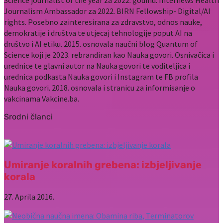
Science journalist of the year za 2022. godinu. Internews Health
Journalism Ambassador za 2022. BIRN Fellowship- Digital/AI
rights. Posebno zainteresirana za zdravstvo, odnos nauke,
demokratije i društva te utjecaj tehnologije poput AI na
društvo i AI etiku. 2015. osnovala naučni blog Quantum of
Science koji je 2023. rebrandiran kao Nauka govori. Osnivačica i
urednice te glavni autor na Nauka govori te voditeljica i
urednica podkasta Nauka govori i Instagram te FB profila
Nauka govori. 2018. osnovala i stranicu za informisanje o
vakcinama Vakcine.ba.
Srodni članci
Umiranje koralnih grebena: izbjeljivanje
korala
27. Aprila 2016.