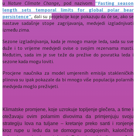
u
Nature Climate Change
, pod nazivom
“Fasting season
length sets temporal limits for global polar bear
persistence”
, dali su p
rojekcije koje pokazuju da će se, ako se
nastave sadašnje stope zagrijavanja, medvjedi izgladnjivati
između zima.
Sezone izgladnjivanja, kada je mnogo manje leda, sada su sve
duže i to vrijeme medvjedi ovise o svojim rezervama masti.
Međutim, sada im je sve teže da prežive do povratka leda i
sezone kada mogu loviti.
Procjene naučnika za model umjerenih emisija stakleničkih
plinova su ipak pokazale da bi mnogo više populacija polarnih
medvjeda moglo preživjeti.
Klimatske promjene, koje uzrokuje topljenje glečera, a time i
otežavaju ovim polarnim divovima da primjenjuju svoju
strategiju lova na tuljane – kretanje preko santi i ronjenje
kroz rupe u ledu da se domognu podgojenih, kaloričnih