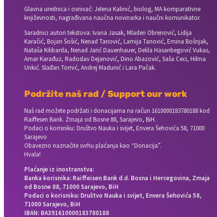
Glavna urednica i osnivač: Jelena Kalinić, biolog, MA komparativne
književnosti, nagrađivana naučna novinarka i naučni komunikator.
Saradnici autori tekstova: Ivana Jasak, Mladen Obrenović, Lidija
Karačić, Bojan Šošić, Nenad Tanović, Lamija Tanović, Emina Bošnjak,
Nataša Kilibarda, Nenad Jarić Dauenhauer, Delila Hasanbegović Vukas,
Amar Karađuz, Radoslav Dejanović, Dino Abazović, Saša Ceci, Hilma
Unkić. Slađan Tomić, Andrej Madunić i Lara Pačak.
Podržite naš rad / Support our work
Naš rad možete podržati i donacijama na račun
1610000183780188 kod
Raiffesen Bank. Zmaja od Bosne 88, Sarajevo, BiH.
Podaci o korisniku: Društvo Nauka i svijet, Envera Šehovića 58, 71000
Sarajevo
Obavezno naznačite svrhu plaćanja kao “Donacija”.
Hvala!
Plaćanje iz inostranstva:
Banka korisnika: Raiffeisen Bank d.d. Bosna i Hercegovina, Zmaja
od Bosne 88, 71000 Sarajevo, BiH
Podaci o korisniku: Društvo Nauka i svijet, Envera Šehovića 58,
71000 Sarajevo, BiH
IBAN: BA391610000183780188