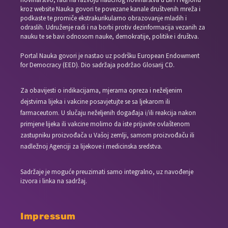
kroz website Nauka govori te povezane kanale društvenih mreža i
podkaste te promiče ekstrakurikularno obrazovanje mladih i
odraslih. Udruženje radi i na borbi protiv dezinformacija vezanih za
nauku te se bavi odnosom nauke, demokratije, politike i društva.
Portal Nauka govori je nastao uz podršku European Endowment
for Democracy (EED). Dio sadržaja podržao Glosarij CD.
Za obavijesti o indikacijama, mjerama opreza i neželjenim
dejstvima lijeka i vakcine posavjetujte se sa ljekarom ili
farmaceutom. U slučaju neželjenih događaja i/ili reakcija nakon
primjene lijeka ili vakcine molimo da iste prijavite ovlaštenom
zastupniku proizvođača u Vašoj zemlji, samom proizvođaču ili
nadležnoj Agenciji za lijekove i medicinska sredstva.
Sadržaje je moguće preuzimati samo integralno, uz navođenje
izvora i linka na sadržaj.
Impressum