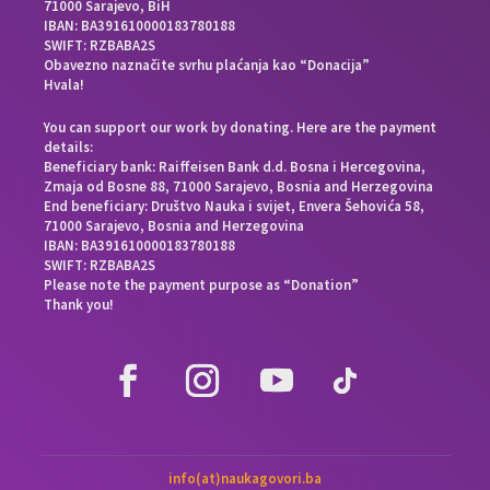
71000 Sarajevo, BiH
IBAN: BA391610000183780188
SWIFT: RZBABA2S
Obavezno naznačite svrhu plaćanja kao “Donacija”
Hvala!
You can support our work by donating. Here are the payment
details:
Beneficiary bank: Raiffeisen Bank d.d. Bosna i Hercegovina,
Zmaja od Bosne 88, 71000 Sarajevo, Bosnia and Herzegovina
End beneficiary: Društvo Nauka i svijet, Envera Šehovića 58,
71000 Sarajevo, Bosnia and Herzegovina
IBAN: BA391610000183780188
SWIFT: RZBABA2S
Please note the payment purpose as “Donation”
Thank you!
info(at)naukagovori.ba