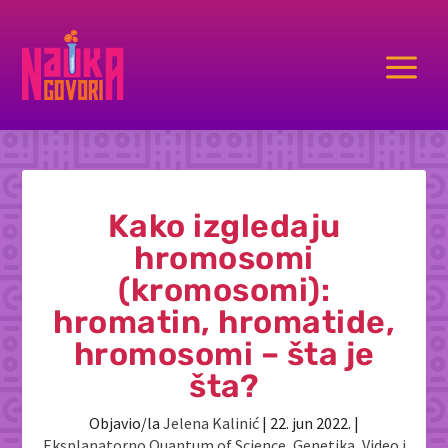
a
Kako izgledaju
hromosomi
(kromosomi):
hromatin, hromatide,
hromosomi – šta je
šta?
Objavio/la
Jelena Kalinić
|
22. jun 2022.
|
Eksplanatorno Quantum of Science
,
Genetika
,
Video i