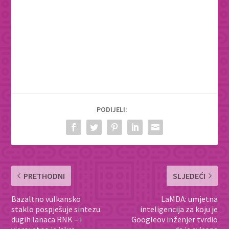
PODIJELI:
PRETHODNI
SLJEDEĆI
Bazaltno vulkansko
LaMDA: umjetna
staklo pospješuje sintezu
inteligencija za koju je
dugih lanaca RNK – i
Googleov inženjer tvrdio