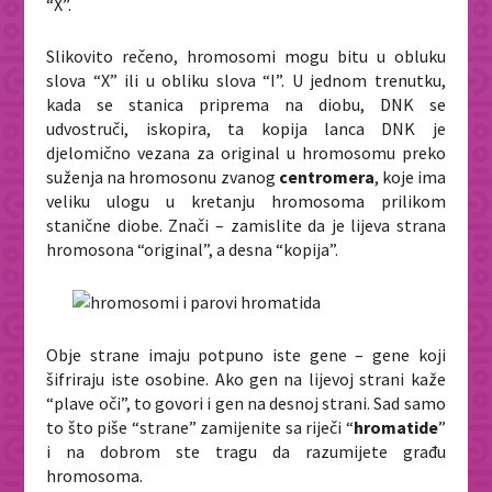
“X”.
Slikovito rečeno, hromosomi mogu bitu u obluku
slova “X” ili u obliku slova “I”. U jednom trenutku,
kada se stanica priprema na diobu, DNK se
udvostruči, iskopira, ta kopija lanca DNK je
djelomično vezana za original u hromosomu preko
suženja na hromosonu zvanog
centromera
, koje ima
veliku ulogu u kretanju hromosoma prilikom
stanične diobe. Znači – zamislite da je lijeva strana
hromosona “original”, a desna “kopija”.
Obje strane imaju potpuno iste gene – gene koji
šifriraju iste osobine. Ako gen na lijevoj strani kaže
“plave oči”, to govori i gen na desnoj strani. Sad samo
to što piše “strane” zamijenite sa riječi “
hromatide
”
i na dobrom ste tragu da razumijete građu
hromosoma.