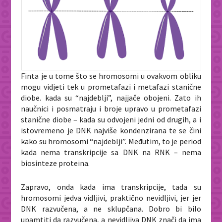
Finta je u tome što se hromosomi u ovakvom obliku
mogu vidjeti tek u prometafazi i metafazi stanične
diobe. kada su “najdeblji”, najjače obojeni. Zato ih
naučnici i posmatraju i broje upravo u prometafazi
stanične diobe – kada su odvojeni jedni od drugih, a i
istovremeno je DNK najviše kondenzirana te se čini
kako su hromosomi “najdeblji”. Međutim, to je period
kada nema transkripcije sa DNK na RNK – nema
biosinteze proteina.
Zapravo, onda kada ima transkripcije, tada su
hromosomi jedva vidljivi, praktično nevidljivi, jer jer
DNK razvučena, a ne sklupčana. Dobro bi bilo
upamtiti da razvučena, a nevidljiva DNK znači da ima