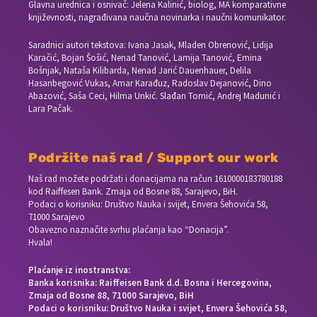
Glavna urednica i osnivač: Jelena Kalinić, biolog, MA komparativne
književnosti, nagrađivana naučna novinarka i naučni komunikator.
Saradnici autori tekstova: Ivana Jasak, Mladen Obrenović, Lidija
Karačić, Bojan Šošić, Nenad Tanović, Lamija Tanović, Emina
Bošnjak, Nataša Kilibarda, Nenad Jarić Dauenhauer, Delila
Hasanbegović Vukas, Amar Karađuz, Radoslav Dejanović, Dino
Abazović, Saša Ceci, Hilma Unkić. Slađan Tomić, Andrej Madunić i
Lara Pačak.
Podržite naš rad / Support our work
Naš rad možete podržati i donacijama na račun
1610000183780188
kod Raiffesen Bank. Zmaja od Bosne 88, Sarajevo, BiH.
Podaci o korisniku: Društvo Nauka i svijet, Envera Šehovića 58,
71000 Sarajevo
Obavezno naznačite svrhu plaćanja kao “Donacija”.
Hvala!
Plaćanje iz inostranstva:
Banka korisnika: Raiffeisen Bank d.d. Bosna i Hercegovina,
Zmaja od Bosne 88, 71000 Sarajevo, BiH
Podaci o korisniku: Društvo Nauka i svijet, Envera Šehovića 58,