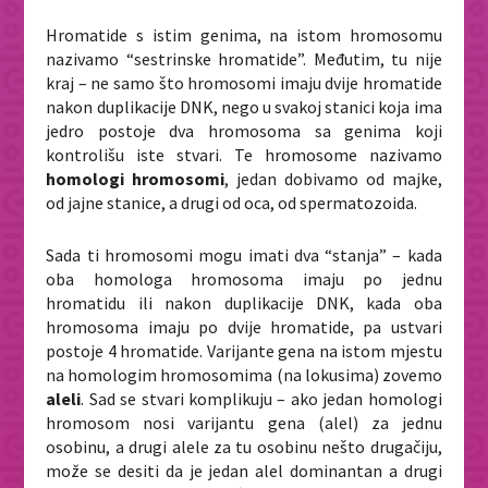
Hromatide s istim genima, na istom hromosomu
nazivamo “sestrinske hromatide”. Međutim, tu nije
kraj – ne samo što hromosomi imaju dvije hromatide
nakon duplikacije DNK, nego u svakoj stanici koja ima
jedro postoje dva hromosoma sa genima koji
kontrolišu iste stvari. Te hromosome nazivamo
homologi hromosomi
, jedan dobivamo od majke,
od jajne stanice, a drugi od oca, od spermatozoida.
Sada ti hromosomi mogu imati dva “stanja” – kada
oba homologa hromosoma imaju po jednu
hromatidu ili nakon duplikacije DNK, kada oba
hromosoma imaju po dvije hromatide, pa ustvari
postoje 4 hromatide. Varijante gena na istom mjestu
na homologim hromosomima (na lokusima) zovemo
aleli
. Sad se stvari komplikuju – ako jedan homologi
hromosom nosi varijantu gena (alel) za jednu
osobinu, a drugi alele za tu osobinu nešto drugačiju,
može se desiti da je jedan alel dominantan a drugi