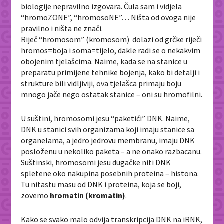
biologije nepravilno izgovara. Čula sam i vidjela
“hromoZONE”, “hromosoNE”… Ništa od ovoga nije
pravilno i ništa ne znači.
Riječ “hromosom” (kromosom) dolazi od grčke riječi
hromos=boja i soma=tijelo, dakle radi se o nekakvim
obojenim tjelašcima. Naime, kada se na stanice u
preparatu primijene tehnike bojenja, kako bi detalji i
strukture bili vidljiviji, ova tjelašca primaju boju
mnogo jače nego ostatak stanice – oni su hromofilni.
U suštini, hromosomi jesu “paketići” DNK. Naime,
DNK u stanici svih organizama koji imaju stanice sa
organelama, a jedro jedrovu membranu, imaju DNK
posloženu u nekoliko paketa – a ne onako razbacanu.
Suštinski, hromosomi jesu dugačke niti DNK
spletene oko nakupina posebnih proteina – histona.
Tu nitastu masu od DNK i proteina, koja se boji,
zovemo
hromatin (kromatin)
.
Kako se svako malo odvija transkripcija DNK na iRNK,