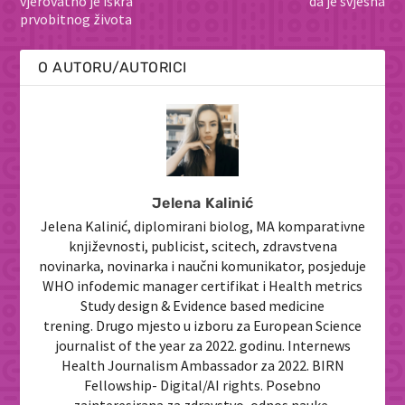
vjerovatno je iskra
da je svjesna
prvobitnog života
O AUTORU/AUTORICI
Jelena Kalinić
Jelena Kalinić, diplomirani biolog, MA komparativne
književnosti, publicist, scitech, zdravstvena
novinarka, novinarka i naučni komunikator, posjeduje
WHO infodemic manager certifikat i Health metrics
Study design & Evidence based medicine
trening. Drugo mjesto u izboru za European Science
journalist of the year za 2022. godinu. Internews
Health Journalism Ambassador za 2022. BIRN
Fellowship- Digital/AI rights. Posebno
zainteresirana za zdravstvo, odnos nauke,