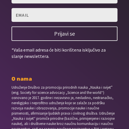
Prijavi se
*Vaša email adresa će biti korištena isključivo za
slanje newslettera.
O nama
Udruženje Društvo za promociju prirodnih nauka „Nauka i svijet”
(eng. Society for science advocacy „Science and the world“)
osnovano je 2017. godine i nezavisno je, nevladino, nestranačko,
nereligijsko i neprofitno udruženje koje se zalaže za podršku
razvoja nauke i obrazovanja, promocije nauke i naučne
pismenosti, afirmisanje ljudskih prava i civilnog društva. Udruženje
„Nauka i svijet“ promiče prirodne (bazične, primijenjene i razvojne
nauke), ali i društvene nauke kroz naučnu komunikaciju i naučno
novinarstvo, radi na razvoju naučnog novinarstva u BiH i regionu