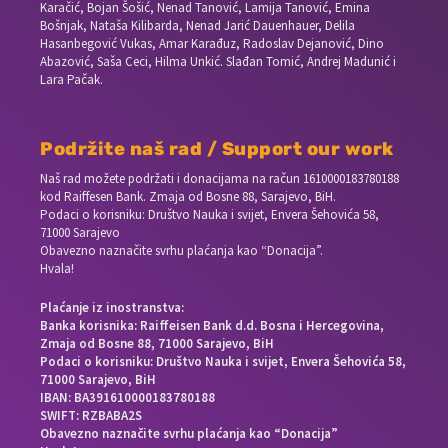
Karačić, Bojan Šošić, Nenad Tanović, Lamija Tanović, Emina
Bošnjak, Nataša Kilibarda, Nenad Jarić Dauenhauer, Delila
Hasanbegović Vukas, Amar Karađuz, Radoslav Dejanović, Dino
Abazović, Saša Ceci, Hilma Unkić. Slađan Tomić, Andrej Madunić i
Lara Pačak.
Podržite naš rad / Support our work
Naš rad možete podržati i donacijama na račun
1610000183780188
kod Raiffesen Bank. Zmaja od Bosne 88, Sarajevo, BiH.
Podaci o korisniku: Društvo Nauka i svijet, Envera Šehovića 58,
71000 Sarajevo
Obavezno naznačite svrhu plaćanja kao “Donacija”.
Hvala!
Plaćanje iz inostranstva:
Banka korisnika: Raiffeisen Bank d.d. Bosna i Hercegovina,
Zmaja od Bosne 88, 71000 Sarajevo, BiH
Podaci o korisniku: Društvo Nauka i svijet, Envera Šehovića 58,
71000 Sarajevo, BiH
IBAN: BA391610000183780188
SWIFT: RZBABA2S
Obavezno naznačite svrhu plaćanja kao “Donacija”