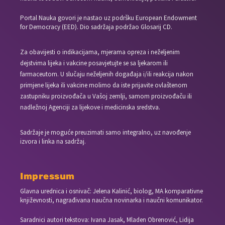
Portal Nauka govori je nastao uz podršku European Endowment
for Democracy (EED). Dio sadržaja podržao Glosarij CD.
Za obavijesti o indikacijama, mjerama opreza i neželjenim
dejstvima lijeka i vakcine posavjetujte se sa ljekarom ili
farmaceutom. U slučaju neželjenih događaja i/ili reakcija nakon
primjene lijeka ili vakcine molimo da iste prijavite ovlaštenom
zastupniku proizvođača u Vašoj zemlji, samom proizvođaču ili
nadležnoj Agenciji za lijekove i medicinska sredstva.
Sadržaje je moguće preuzimati samo integralno, uz navođenje
izvora i linka na sadržaj.
Impressum
Glavna urednica i osnivač: Jelena Kalinić, biolog, MA komparativne
književnosti, nagrađivana naučna novinarka i naučni komunikator.
Saradnici autori tekstova: Ivana Jasak, Mladen Obrenović, Lidija