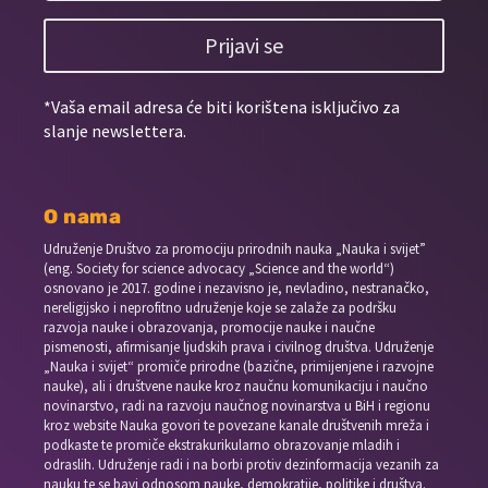
Prijavi se
*Vaša email adresa će biti korištena isključivo za
slanje newslettera.
O nama
Udruženje Društvo za promociju prirodnih nauka „Nauka i svijet”
(eng. Society for science advocacy „Science and the world“)
osnovano je 2017. godine i nezavisno je, nevladino, nestranačko,
nereligijsko i neprofitno udruženje koje se zalaže za podršku
razvoja nauke i obrazovanja, promocije nauke i naučne
pismenosti, afirmisanje ljudskih prava i civilnog društva. Udruženje
„Nauka i svijet“ promiče prirodne (bazične, primijenjene i razvojne
nauke), ali i društvene nauke kroz naučnu komunikaciju i naučno
novinarstvo, radi na razvoju naučnog novinarstva u BiH i regionu
kroz website Nauka govori te povezane kanale društvenih mreža i
podkaste te promiče ekstrakurikularno obrazovanje mladih i
odraslih. Udruženje radi i na borbi protiv dezinformacija vezanih za
nauku te se bavi odnosom nauke, demokratije, politike i društva.