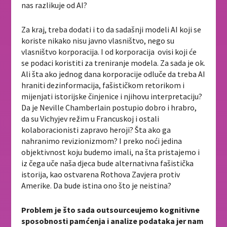
nas razlikuje od AI?
Za kraj, treba dodati i to da sadašnji modeli AI koji se
koriste nikako nisu javno vlasništvo, nego su
vlasništvo korporacija. I od korporacija ovisi koji će
se podaci koristiti za treniranje modela. Za sada je ok.
Ali šta ako jednog dana korporacije odluče da treba AI
hraniti dezinformacija, fašističkom retorikom i
mijenjati istorijske činjenice i njihovu interpretaciju?
Da je Neville Chamberlain postupio dobro i hrabro,
da su Vichyjev režim u Francuskoj i ostali
kolaboracionisti zapravo heroji? Šta ako ga
nahranimo revizionizmom? I preko noći jedina
objektivnost koju budemo imali, na šta pristajemo i
iz čega uče naša djeca bude alternativna fašistička
istorija, kao ostvarena Rothova Zavjera protiv
Amerike. Da bude istina ono što je neistina?
Problem je što sada outsourceujemo kognitivne
sposobnosti pamćenja i analize podataka jer nam