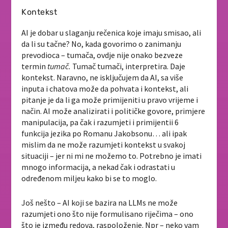
Kontekst
AI je dobar u slaganju rečenica koje imaju smisao, ali
da li su tačne? No, kada govorimo o zanimanju
prevodioca – tumača, ovdje nije onako bezveze
termin
tumač.
Tumač tumači, interpretira. Daje
kontekst. Naravno, ne isključujem da AI, sa više
inputa i chatova može da pohvata i kontekst, ali
pitanje je da li ga može primijeniti u pravo vrijeme i
način. AI može analizirati i političke govore, primjere
manipulacija, pa čak i razumjeti i primijentii 6
funkcija jezika po Romanu Jakobsonu… ali ipak
mislim da ne može razumjeti kontekst u svakoj
situaciji – jer ni mi ne možemo to. Potrebno je imati
mnogo informacija, a nekad čak i odrastati u
određenom miljeu kako bi se to moglo.
Još nešto – AI koji se bazira na LLMs ne može
razumjeti ono što nije formulisano riječima – ono
što je između redova, raspoloženje. Npr – neko vam