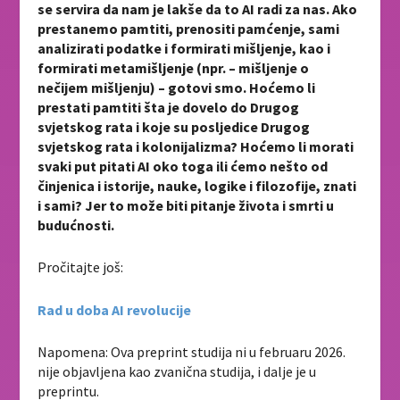
se servira da nam je lakše da to AI radi za nas. Ako
prestanemo pamtiti, prenositi pamćenje, sami
analizirati podatke i formirati mišljenje, kao i
formirati metamišljenje (npr. – mišljenje o
nečijem mišljenju) – gotovi smo. Hoćemo li
prestati pamtiti šta je dovelo do Drugog
svjetskog rata i koje su posljedice Drugog
svjetskog rata i kolonijalizma? Hoćemo li morati
svaki put pitati AI oko toga ili ćemo nešto od
činjenica i istorije, nauke, logike i filozofije, znati
i sami? Jer to može biti pitanje života i smrti u
budućnosti.
Pročitajte još:
Rad u doba AI revolucije
Napomena: Ova preprint studija ni u februaru 2026.
nije objavljena kao zvanična studija, i dalje je u
preprintu.