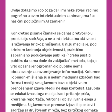
Ovdje dolazimo i do toga da li mi neke stvari radimo
pogrešno u ovim intelektualnim zanimanjima što
nas čini podložnijim AI zamjeni?
Konkretno pisanje članaka se danas pretvorilo u
produkciju sadržaja, a ne u intelektualnu aktivnost
izražavanja britkog mišljenja. U nizu medija je, pod
krinkom kreiranja objektivnosti, praktično
zabranjeno podučavanje publike (“treba pustiti
publiku da sama dođe do zaključka” metoda, koja je
vrlo opasna jer ogroman dio publike nema
obrazovanje za razumijevanje informacija). Kolumne
i opinion-mišljenja su u nekim medijima izbačeni kao
forma i mediji se uglavnom bave objektivnim
prenošenjem izjava. Mediji ne daju kontekst. Izgubila
se edukativna uloga medija kao i pričanje priča,
kreiranje reportaža, feljtona i objavljivanje eseja u
medijima. Uglavnom se prenose izjave ili postovi i
sadržaji sa društvenih mreža, bez kritičkog odmaka.