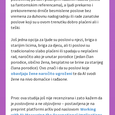
sa fantomskim referencama), a ljudi prekarno i
prekovremeno drniče besmislene poslove bez
vremena za duhovnu nadogradnju ili rade zanatske
poslove koji su u ovom trenutku dobro plaćeni ali i
teški.
Još jedna opcija za ljude su poslovi u njezi, briga o
starijim licima, briga za djecu, ali ti poslovi su
tradicionalno slabo plaćeni ili spadaju u neplaćeni
rad, naročito ako je unutar porodice (jedan član
porodice, obično žena, besplatno se brine za starijeg
člana porodice). Ovo znači i da su poslovi koje
obavljaju žene naročito ugroženi
te da AI svodi
žene na nivo domaćice i rađaone.
Prvo: ova studija još nije recenzirana i zato kažem da
je
postavljena
a ne
objavljena
– postavljena je na
preprint platformi arXiv pod naslovom
Working
with AI: Measuring the Occupational Implications