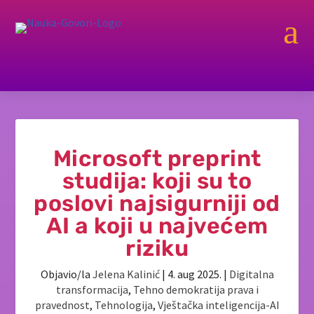
a
Microsoft preprint
studija: koji su to
poslovi najsigurniji od
AI a koji u najvećem
riziku
Objavio/la
Jelena Kalinić
|
4. aug 2025.
|
Digitalna
transformacija
,
Tehno demokratija prava i
pravednost
,
Tehnologija
,
Vještačka inteligencija-AI