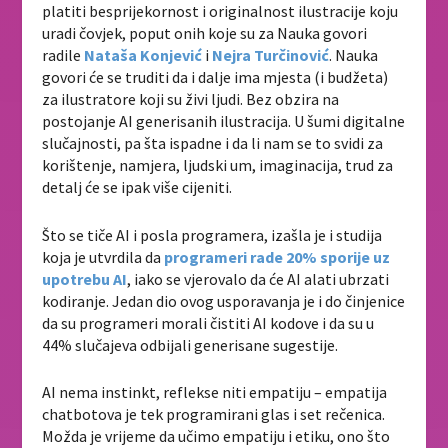
platiti besprijekornost i originalnost ilustracije koju
uradi čovjek, poput onih koje su za Nauka govori
radile
Nataša Konjević
i
Nejra Turčinović
. Nauka
govori će se truditi da i dalje ima mjesta (i budžeta)
za ilustratore koji su živi ljudi. Bez obzira na
postojanje AI generisanih ilustracija. U šumi digitalne
slučajnosti, pa šta ispadne i da li nam se to svidi za
korištenje, namjera, ljudski um, imaginacija, trud za
detalj će se ipak više cijeniti.
Što se tiče AI i posla programera, izašla je i studija
koja je utvrdila da
programeri rade 20% sporije uz
upotrebu AI
, iako se vjerovalo da će AI alati ubrzati
kodiranje. Jedan dio ovog usporavanja je i do činjenice
da su programeri morali čistiti AI kodove i da su u
44% slučajeva odbijali generisane sugestije.
AI nema instinkt, reflekse niti empatiju – empatija
chatbotova je tek programirani glas i set rečenica.
Možda je vrijeme da učimo empatiju i etiku, ono što