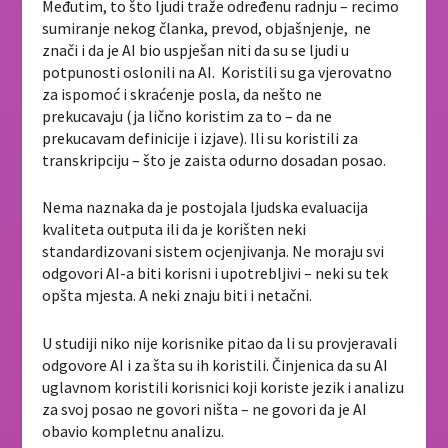
Međutim, to što ljudi traže određenu radnju – recimo
sumiranje nekog članka, prevod, objašnjenje, ne
znači i da je AI bio uspješan niti da su se ljudi u
potpunosti oslonili na AI. Koristili su ga vjerovatno
za ispomoć i skraćenje posla, da nešto ne
prekucavaju (ja lično koristim za to – da ne
prekucavam definicije i izjave). Ili su koristili za
transkripciju – što je zaista odurno dosadan posao.
Nema naznaka da je postojala ljudska evaluacija
kvaliteta outputa ili da je korišten neki
standardizovani sistem ocjenjivanja. Ne moraju svi
odgovori AI-a biti korisni i upotrebljivi – neki su tek
opšta mjesta. A neki znaju biti i netačni.
U studiji niko nije korisnike pitao da li su provjeravali
odgovore AI i za šta su ih koristili. Činjenica da su AI
uglavnom koristili korisnici koji koriste jezik i analizu
za svoj posao ne govori ništa – ne govori da je AI
obavio kompletnu analizu.