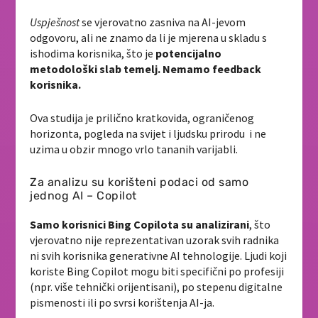
Uspješnost
se vjerovatno zasniva na AI-jevom
odgovoru, ali ne znamo da li je mjerena u skladu s
ishodima korisnika, što je
potencijalno
metodološki slab temelj. Nemamo feedback
korisnika.
Ova studija je prilično kratkovida, ograničenog
horizonta, pogleda na svijet i ljudsku prirodu i ne
uzima u obzir mnogo vrlo tananih varijabli.
Za analizu su korišteni podaci od samo
jednog AI – Copilot
Samo korisnici Bing Copilota su analizirani
, što
vjerovatno nije reprezentativan uzorak svih radnika
ni svih korisnika generativne AI tehnologije. Ljudi koji
koriste Bing Copilot mogu biti specifični po profesiji
(npr. više tehnički orijentisani), po stepenu digitalne
pismenosti ili po svrsi korištenja AI-ja.