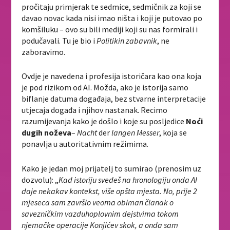
pročitaju primjerak te sedmice, sedmičnik za koji se
davao novac kada nisi imao ništa i koji je putovao po
komšiluku – ovo su bili mediji koji su nas formirali i
podučavali. Tu je bio i
Politikin zabavnik
, ne
zaboravimo.
Ovdje je navedena i profesija istoričara kao ona koja
je pod rizikom od AI. Možda, ako je istorija samo
biflanje datuma događaja, bez stvarne interpretacije
utjecaja događa i njihov nastanak. Recimo
razumijevanja kako je došlo i koje su posljedice
Noći
dugih noževa
–
Nacht
der
langen Messer
, koja se
ponavlja u autoritativnim režimima.
Kako je jedan moj prijatelj to sumirao (prenosim uz
dozvolu): „
Kad istoriju svedeš na hronologiju onda AI
daje nekakav kontekst, više opšta mjesta. No, prije 2
mjeseca sam završio veoma obiman članak o
savezničkim vazduhoplovnim dejstvima tokom
njemačke operacije Konjićev skok, a onda sam