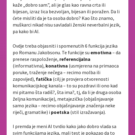
kaže „dobro sam.”, ali je glas kao ravna crta ili
bijesan, izraz lica bezvoljan, bijesan ili poražen. Da li
ćete misliti da je ta osoba dobro? Kao što znamo,
muškarci nikad nisu savladali ženski neverbalni jezik,
pa kako bi AI.
Ovdje treba objasniti i spomenutih 6 funkcija jezika
po Romanu Jakobsonu. Te funkcije su
emotivna
– da
prenese raspoloženje,
referencijalna
(informativna),
konativna
(usmjerena na primaoca
poruke, traženje nečega – recimo molba ili
zapovijed),
fatička
(cilj je provjera otvorenosti
komunikacijskog kanala – to su pozdravi ili ono kad
mi pitamo šta radiš?, šta ima?, tj, da li je druga osoba
željna komunikacije), metajezička (objašnjavanje
samo jezika – recimo objašnjavanje značenja neke
riječi, gramatike) i
poetska
(stil izražavanja).
I premda je meni AI tvrdio kako jako dobro vlada sa
svim funkcijama jezika, mali test je pokazao da to