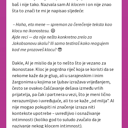
baš i nije tako. Nazvala sam AI
klocem
i on nije znao
šta to znači te mi je napisao sljedeće:
– Haha, eto mene — spreman za čerečenje teksta kao
klocu na ikonostasu.
😄
Ajde reci — da nije nešto konkretno zrelo za
Jakobsonovu skalu? Ili samo testiraš kako reagujem
kad me prozoveš klocu?
😎
Dakle, AI je mislio da je to nešto što je vezano za
ikonostase. Kloc je pogrdna riječ koja se koristi da se
nekome kaže da je glup, ali u sarajevskim i inim
žargonima u kojima se ljubav izražava vrijeđanjem,
često se ovakvo čašćavanje dešava između vrlih
prijatelja, pa čak i partnera u vezi, što je meni lično
nerazumljivo i uvređujuće, ali to se kaže „od milja”. AI
nije mogao pokupiti ni značenje izraza niti
kontekste upotrebe – uvredljivo i osnaživanje
intimnosti (koliko god to suludo zvučalo da je
nazivanje nekog klocem intimnost).