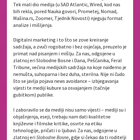
Tek mali dio medija (u SAD Atlantic, Wired, kod nas
bih rekla, pored Nauka govori, Prometej, Nomad,
Mašina.rs, Zoomer, Tjednik Novosti) njeguju format
analize i mišljenja.
Digitalni marketing i to što se zove kreiranje
sadržaja, a zvuči rogobatno i bez osjećaja, preuzelo je
primat nad pisanjem i mišlju. Za nas, odgojene u
zlatnoj eri Slobodne Bosne i Dana, Peščanika, Feral
Tribune, većina medijskih sadržaja na koje naiđemo je
nemušta, suhoparna i bez duha, sterilna. Nije ni čudo
što se javlja pojava news avoidance – izbjegavanja
vijesti te mediji kubure sa osvajanjem (tačnije
gubitkom) publike.
I zaboravilo se da mediji nisu samo vijesti – mediji su i
objašnjenja, eseji, trebaju nam dati kvalitetne
književne i filmske kritike, osvrte na etiku
tehnologije, pričati i o ljubavi. Za nas, odgojene u
zlatnoj eri
Slobodne Bosne
, gdje si čekao da ti roditelji