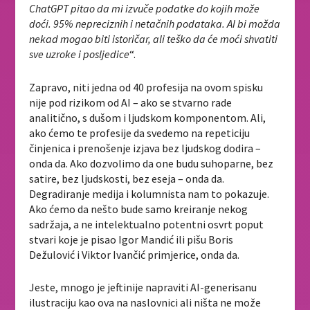
ChatGPT pitao da mi izvuče podatke do kojih može
doći. 95% nepreciznih i netačnih podataka. AI bi možda
nekad mogao biti istoričar, ali teško da će moći shvatiti
sve uzroke i posljedice
“.
Zapravo, niti jedna od 40 profesija na ovom spisku
nije pod rizikom od AI – ako se stvarno rade
analitično, s dušom i ljudskom komponentom. Ali,
ako ćemo te profesije da svedemo na repeticiju
činjenica i prenošenje izjava bez ljudskog dodira –
onda da. Ako dozvolimo da one budu suhoparne, bez
satire, bez ljudskosti, bez eseja – onda da.
Degradiranje medija i kolumnista nam to pokazuje.
Ako ćemo da nešto bude samo kreiranje nekog
sadržaja, a ne intelektualno potentni osvrt poput
stvari koje je pisao Igor Mandić ili pišu Boris
Dežulović i Viktor Ivančić primjerice, onda da.
Jeste, mnogo je jeftinije napraviti AI-generisanu
ilustraciju kao ova na naslovnici ali ništa ne može