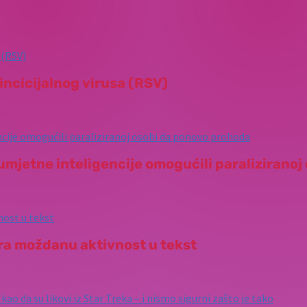
incicijalnog virusa (RSV)
mjetne inteligencije omogućili paralizirano
vara moždanu aktivnost u tekst