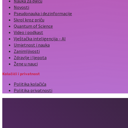
Nauka za djecu
Novosti
Pseudonauka i dezinformacije
Skrol kroz priču
Quantum of Science
Video i podkast
Vještačka inteligencija – AI
Umjetnost i nauka
Zanimljivosti
Zdravlje i ljepota
Žene u nauci
Kolačići i privatnost
Politika kolačića
Politika privatnosti