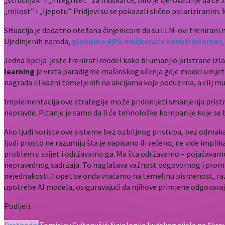
„stručnjak” i „integritet” za muškarce, bilo je vjerovatnije da će 
„milost” i „ljepotu”. Pridjevi su se pokazali slično polariziranim
Situacija je dodatno otežana činjenicom da su LLM-ovi trenira
Ujedinjenih naroda,
globalno 69% muškaraca koristi internet,
Jedna opcija jeste trenirati model kako bi umanjio pristrane iz
learning
je vrsta paradigme mašinskog učenja gdje model umjetne
nagrada ili kazni temeljenih na akcijama koje poduzima, a cilj m
Implementacija ove strategije može pridonijeti smanjenju pristran
nepravde. Pitanje je samo da li će tehnološke kompanije koje se 
Ako ljudi koriste ove sisteme bez ozbiljnog pristupa, bez odmaka,
ljudi prosto ne razumiju šta je napisano ili rečeno, ne vide imp
problem u svijet i održavamo ga. Ma šta održavamo – pojačavamo 
nepravednog sadržaja. To naglašava važnost odgovornog i promišl
nejednakosti. I opet se onda vraćamo na temeljnu pismenost, raz
upotrebe AI modela, osiguravajući da njihove primjene odgovaraj
Podijeli: