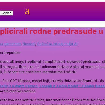
a
plicirali rodne predrasude 
lna pismenost
,
Novosti
,
Vještačka inteligencija-AI
ve, ali mogu i replicirati i amplificirati nepravdu i predrasude, u
i na kojima ih se „trenira” odnosno derivira. A ako taj materijal i
), AI će samo te probleme reproducirati i raširiti.
) – ChatGPT i Alpaca, model koji je razvio Univerzitet Stanford – d
Kelly is a Warm Person, Joseph is a Role Model”: Gender Bias
arnih radnika i radnica.
, kaže koautor rada Yixin Wan, informatičar na Univeritetu Kaliforn