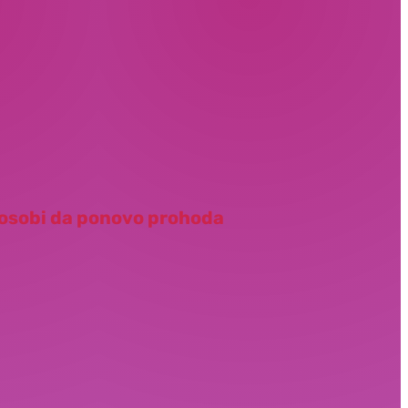
j osobi da ponovo prohoda