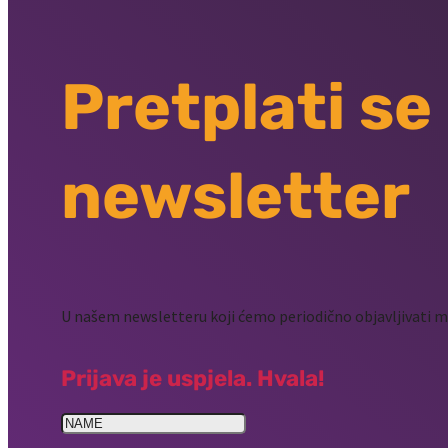
Pretplati se
newsletter
U našem newsletteru koji ćemo periodično objavljivati mo
Prijava je uspjela. Hvala!