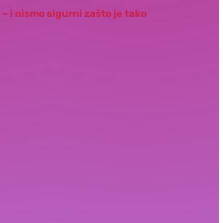
– i nismo sigurni zašto je tako