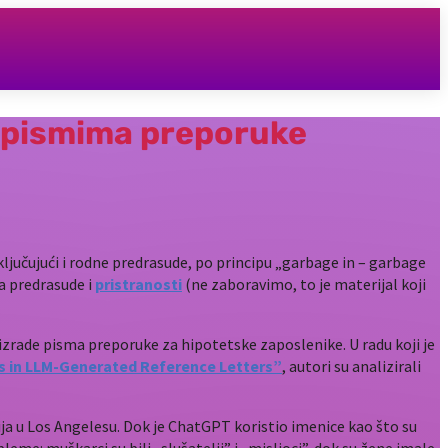
u pismima preporuke
ključujući i rodne predrasude, po principu „garbage in – garbage
ma predrasude i
pristranosti
(ne zaboravimo, to je materijal koji
a izrade pisma preporuke za hipotetske zaposlenike. U radu koji je
es in LLM-Generated Reference Letters”
, autori su analizirali
ija u Los Angelesu. Dok je ChatGPT koristio imenice kao što su