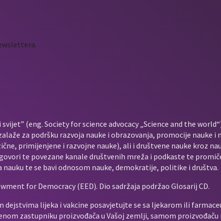
newslettera.
vijet” (eng. Society for science advocacy „Science and the world“)
zalaže za podršku razvoja nauke i obrazovanja, promocije nauke i n
ične, primijenjene i razvojne nauke), ali i društvene nauke kroz n
govori te povezane kanale društvenih mreža i podkaste te promiče
a nauku te se bavi odnosom nauke, demokratije, politike i društva.
wment for Democracy (EED). Dio sadržaja podržao Glosarij CD.
 dejstvima lijeka i vakcine posavjetujte se sa ljekarom ili farmace
štenom zastupniku proizvođača u Vašoj zemlji, samom proizvođaču il