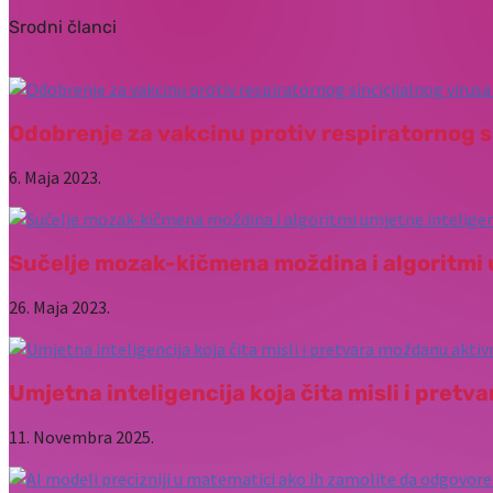
Srodni članci
Odobrenje za vakcinu protiv respiratornog s
6. Maja 2023.
Sučelje mozak-kičmena moždina i algoritmi u
26. Maja 2023.
Umjetna inteligencija koja čita misli i pret
11. Novembra 2025.