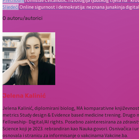
Prethodni
Tomislav Cvitanušić: fiziologija ljudskog tijela na “kro
Sljedeći
Online sigurnost i demokratija: neznana junakinja digit
O autoru/autorici
Jelena Kalinić
Jelena Kalinić, diplomirani biolog, MA komparativne književnost
metrics Study design & Evidence based medicine trening. Drugo 
Fellowship- Digital/AI rights. Posebno zainteresirana za zdravst
Science koji je 2023. rebrandiran kao Nauka govori. Osnivačica i u
osnovala i stranicu za informisanje o vakcinama Vakcine.ba.