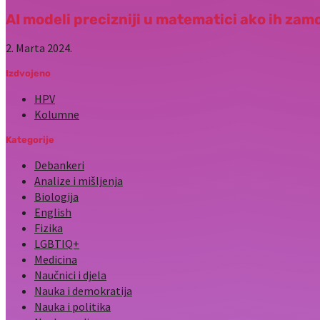
AI modeli precizniji u matematici ako ih zamol
2. Marta 2024.
Izdvojeno
HPV
Kolumne
Kategorije
Debankeri
Analize i mišljenja
Biologija
English
Fizika
LGBTIQ+
Medicina
Naučnici i djela
Nauka i demokratija
Nauka i politika