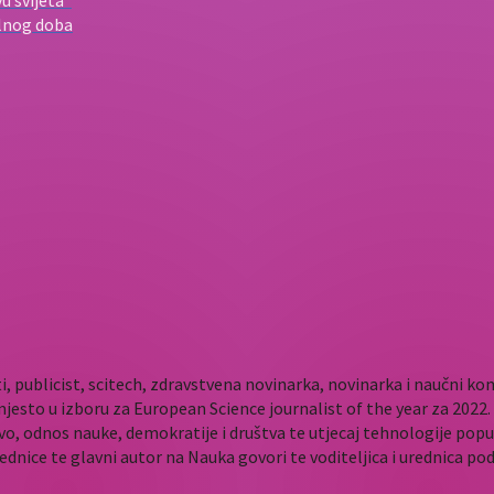
vu svijeta”
alnog doba
i, publicist, scitech, zdravstvena novinarka, novinarka i naučni 
mjesto u izboru za European Science journalist of the year za 202
vo, odnos nauke, demokratije i društva te utjecaj tehnologije popu
rednice te glavni autor na Nauka govori te voditeljica i urednica p