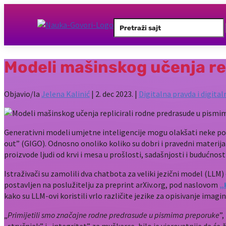
Search
for:
Modeli mašinskog učenja re
Objavio/la
Jelena Kalinić
|
2. dec 2023.
|
Digitalna pravda i digita
Generativni modeli umjetne inteligencije mogu olakšati neke poslo
out” (GIGO). Odnosno onoliko koliko su dobri i pravedni materijal
proizvode ljudi od krvi i mesa u prošlosti, sadašnjosti i budućnosti
Istraživači su zamolili dva chatbota za veliki jezični model (LLM
postavljen na poslužitelju za preprint arXiv.org, pod naslovom
„
kako su LLM-ovi koristili vrlo različite jezike za opisivanje imagin
„
Primijetili smo značajne rodne predrasude u pismima preporuke
”