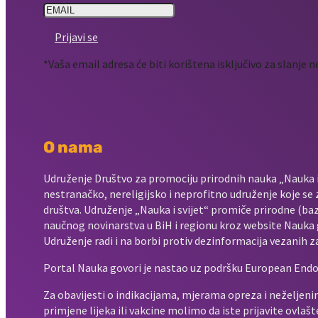
Prijavi se
*Vaša email adresa će biti korištena isključivo za slanje 
O nama
Udruženje Društvo za promociju prirodnih nauka „Nauka i s
nestranačko, nereligijsko i neprofitno udruženje koje se 
društva. Udruženje „Nauka i svijet“ promiče prirodne (baz
naučnog novinarstva u BiH i regionu kroz website Nauka 
Udruženje radi i na borbi protiv dezinformacija vezanih z
Portal Nauka govori je nastao uz podršku European Endo
Za obavijesti o indikacijama, mjerama opreza i neželjenim
primjene lijeka ili vakcine molimo da iste prijavite ovla