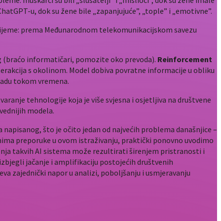
leme: muškarci su bili „slušatelji” i „mislioci”, dok su žene imale
a ChatGPT-u, dok su žene bile „zapanjujuće”, „tople” i „emotivne”.
di vrijeme: prema Međunarodnom telekomunikacijskom savezu
g (braćo informatičari, pomozite oko prevoda).
Reinforcement
erakcija s okolinom. Model dobiva povratne informacije u obliku
agradu tokom vremena.
ranje tehnologije koja je više svjesna i osjetljiva na društvene
avednijih modela.
ja napisanog, što je očito jedan od najvećih problema današnjice –
pismima preporuke u ovom istraživanju, praktički ponovno uvodimo
ja takvih AI sistema može rezultirati širenjem pristranosti i
jegli jačanje i amplifikaciju postojećih društvenih
va zajednički napor u analizi, poboljšanju i usmjeravanju