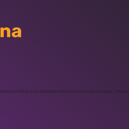
 na
žete pročitati o posljednjim dešavanjima u svijetu nauke, trendov