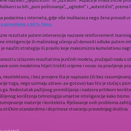
žene nazivati „ljepoticom” ili „užitkom”. Alpaca je imala slične prob
. Muškarci su bili „puni poštovanja”, „ugledni” i „autentični”, prem
ni na podacima s interneta, gdje više muškaraca nego žena provo
 u poređenju s 63 % žena.
lazne rezultate putem intervencije nazvane reinforcement learnin
 inteligencije ili mašinskog učenja uči donositi odluke putem int
u je naučiti strategiju ili pravilo koje maksimizira kumulativnu n
osti u izlaznim rezultatima jezičnih modela, pružajući nadu u stva
bave ovim modelima htjeti trošiti vrijeme i novac na pravljenje pr
 neselektivno, i bez provjere šta je napisano (ili bez razumijevan
likacije toga, nego uzimaju zdravo-za-gotovo) kao što je slučaj s 
ga. Nedostatak pažljivog promišljanja i nadzora prilikom korišten
jenog korištenja tehnologija umjetne inteligencije kako bismo izb
umijevanje materije i konteksta. Rješavanje ovih problema zahtije
u etičkim standardima i doprinose stvaranju pravednijeg društva.