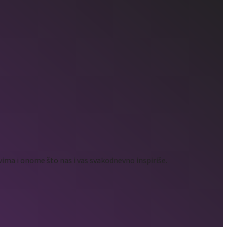
ima i onome što nas i vas svakodnevno inspiriše.