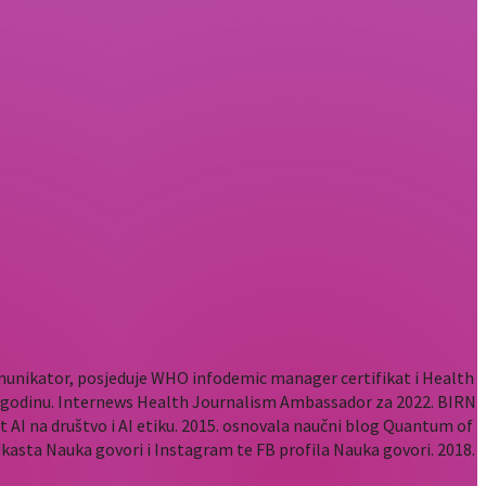
komunikator, posjeduje WHO infodemic manager certifikat i Health
2. godinu. Internews Health Journalism Ambassador za 2022. BIRN
t AI na društvo i AI etiku. 2015. osnovala naučni blog Quantum of
odkasta Nauka govori i Instagram te FB profila Nauka govori. 2018.