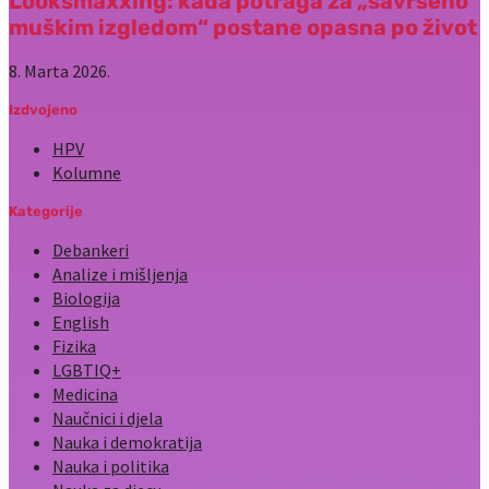
Looksmaxxing: kada potraga za „savršeno
muškim izgledom“ postane opasna po život
8. Marta 2026.
Izdvojeno
HPV
Kolumne
Kategorije
Debankeri
Analize i mišljenja
Biologija
English
Fizika
LGBTIQ+
Medicina
Naučnici i djela
Nauka i demokratija
Nauka i politika