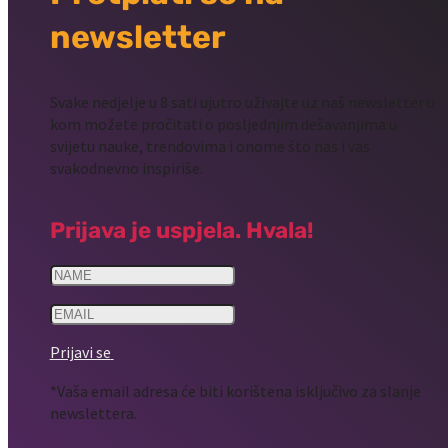
newsletter
Svake nedjelje u 8 sati ujutro uživajte uz naš newsletter u
kom možete pročitati o posljednjim dešavanjima u
svijetu nauke, trendovima i onome što nas i vas
svakodnevno inspiriše.
Prijava je uspjela. Hvala!
Prijavi se
*Vaša email adresa će biti korištena isključivo za slanje
newslettera.