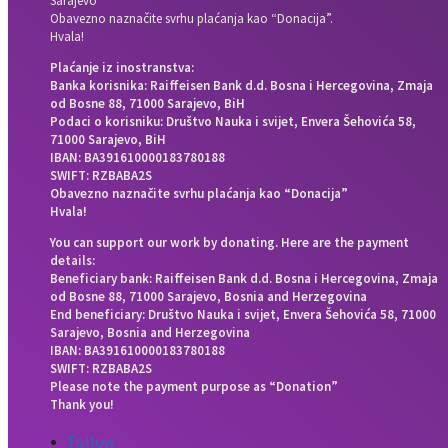
Sarajevo
Obavezno naznačite svrhu plaćanja kao “Donacija”.
Hvala!
Plaćanje iz inostranstva:
Banka korisnika: Raiffeisen Bank d.d. Bosna i Hercegovina, Zmaja
od Bosne 88, 71000 Sarajevo, BiH
Podaci o korisniku: Društvo Nauka i svijet, Envera Šehovića 58,
71000 Sarajevo, BiH
IBAN: BA391610000183780188
SWIFT: RZBABA2S
Obavezno naznačite svrhu plaćanja kao “Donacija”
Hvala!
You can support our work by donating. Here are the payment
details:
Beneficiary bank: Raiffeisen Bank d.d. Bosna i Hercegovina, Zmaja
od Bosne 88, 71000 Sarajevo, Bosnia and Herzegovina
End beneficiary: Društvo Nauka i svijet, Envera Šehovića 58, 71000
Sarajevo, Bosnia and Herzegovina
IBAN: BA391610000183780188
SWIFT: RZBABA2S
Please note the payment purpose as “Donation”
Thank you!
Follow