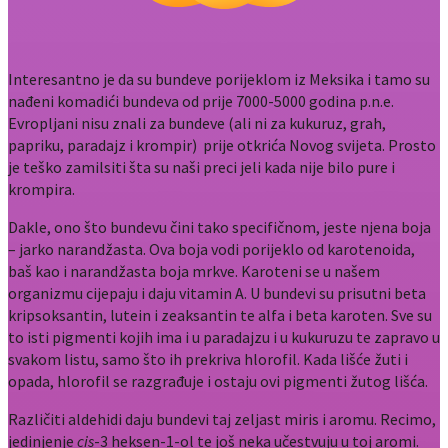
Interesantno je da su bundeve porijeklom iz Meksika i tamo su
nađeni komadići bundeva od prije 7000-5000 godina p.n.e.
Evropljani nisu znali za bundeve (ali ni za kukuruz, grah,
papriku, paradajz i krompir) prije otkrića Novog svijeta. Prosto
je teško zamilsiti šta su naši preci jeli kada nije bilo pure i
krompira.
Dakle, ono što bundevu čini tako specifičnom, jeste njena boja
– jarko narandžasta. Ova boja vodi porijeklo od karotenoida,
baš kao i narandžasta boja mrkve. Karoteni se u našem
organizmu cijepaju i daju vitamin A. U bundevi su prisutni beta
kripsoksantin, lutein i zeaksantin te alfa i beta karoten. Sve su
to isti pigmenti kojih ima i u paradajzu i u kukuruzu te zapravo u
svakom listu, samo što ih prekriva hlorofil. Kada lišće žuti i
opada, hlorofil se razgrađuje i ostaju ovi pigmenti žutog lišća.
Različiti aldehidi daju bundevi taj zeljast miris i aromu. Recimo,
jedinjenje
cis
-3 heksen-1-ol te još neka učestvuju u toj aromi.