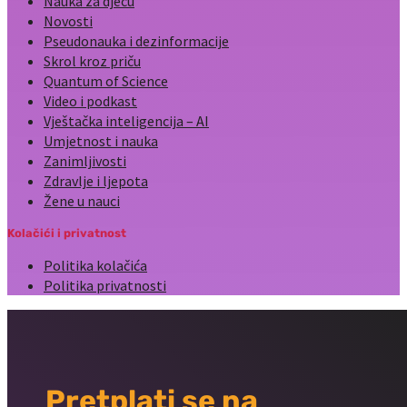
Nauka za djecu
Novosti
Pseudonauka i dezinformacije
Skrol kroz priču
Quantum of Science
Video i podkast
Vještačka inteligencija – AI
Umjetnost i nauka
Zanimljivosti
Zdravlje i ljepota
Žene u nauci
Kolačići i privatnost
Politika kolačića
Politika privatnosti
Pretplati se na