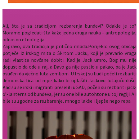
Ali, šta je sa tradicijom rezbarenja bundevi? Odakle je to?
Moramo pogledati šta kaže jedna druga nauka – antropologija,
odnosno etnologija.
Zapravo, ova tradicija je prilično mlada.Porijeklo ovog običaja
potječe iz irskog mita o Škrtom Jacku, koji je prevario vraga
radi vlastite novčane dobiti. Kad je Jack umro, Bog mu nije
dopustio da ode u raj, a Đavo ga nije pustio u pakao, pa je Jack
osuđen da vječno luta zemljom. U Irskoj su ljudi počeli rezbariti
demonska lica od repe kako bi uplašili Jackovu lutajuću dušu.
Kad su se irski imigranti preselili u SAD, počeli su rezbariti jack-
o’-lanterns od bundeva, jer su one bile autohtone u toj regiji. A i
bile su zgodne za rezbarenje, mnogo lakše i ljepše nego repa.