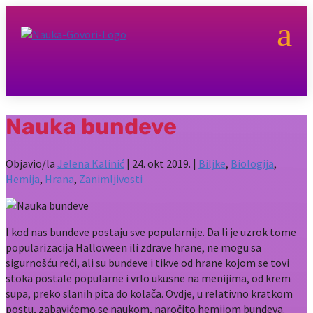
a
Nauka bundeve
Objavio/la
Jelena Kalinić
|
24. okt 2019.
|
Biljke
,
Biologija
,
Hemija
,
Hrana
,
Zanimljivosti
I kod nas bundeve postaju sve popularnije. Da li je uzrok tome
popularizacija Halloween ili zdrave hrane, ne mogu sa
sigurnošću reći, ali su bundeve i tikve od hrane kojom se tovi
stoka postale popularne i vrlo ukusne na menijima, od krem
supa, preko slanih pita do kolača. Ovdje, u relativno kratkom
postu, zabavićemo se naukom, naročito hemijom bundeva.