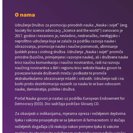
O nama
Udruženje Društvo za promociju prirodnih nauka „Nauka i svijet” (eng.
Society for science advocacy „Science and the world“) osnovano je
2017. godine i nezavisno je, nevladino, nestranačko, nereligijsko i
neprofitno udruženje koje se zalaže za podršku razvoja nauke i
obrazovanja, promocije nauke i naučne pismenosti, afirmisanje
ljudskih prava i civilnog društva. Udruženje „Nauka i svijet“ promiče
prirodne (bazične, primijenjene i razvojne nauke), ali i društvene nauke
kroz naučnu komunikaciju i naučno novinarstvo, radi na razvoju
naučnog novinarstva u BiH i regionu kroz website Nauka govori te
povezane kanale društvenih mreža i podkaste te promiče
ekstrakurikularno obrazovanje mladih i odraslih. Udruženje radi i na
borbi protiv dezinformacija vezanih za nauku te se bavi odnosom
nauke, demokratije, politike i društva.
Portal Nauka govori je nastao uz podršku European Endowment for
Democracy (EED). Dio sadržaja podržao Glosarij CD.
Za obavijesti o indikacijama, mjerama opreza i neželjenim dejstvima
lijeka i vakcine posavjetujte se sa ljekarom ili farmaceutom. U slučaju
neželjenih događaja i/ili reakcija nakon primjene lijeka ili vakcine