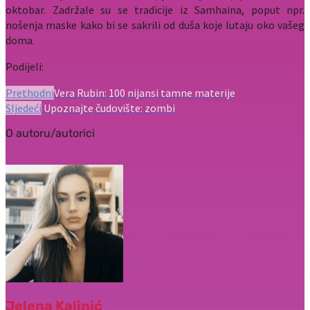
oktobar. Zadržale su se tradicije iz Samhaina, poput npr.
nošenja maske kako bi se sakrili od duša koje lutaju oko vašeg
doma.
Podijeli:
Prethodni
Vera Rubin: 100 nijansi tamne materije
Sljedeći
Upoznajte čudovište: zombi
O autoru/autorici
Jelena Kalinić