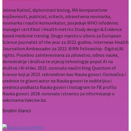
Jelena Kalinić, diplomirani biolog, MA komparativne
književnosti, publicist, scitech, zdravstvena novinarka,
novinarka i naučni komunikator, posjeduje WHO infodemic
manager certifikat i Health metrics Study design & Evidence
based medicine trening. Drugo mjesto u izboru za European
Science journalist of the year za 2022. godinu. Internews Health
Journalism Ambassador za 2022. BIRN Fellowship- Digital/AI
rights. Posebno zainteresirana za zdravstvo, odnos nauke,
demokratije i društva te utjecaj tehnologije poput AI na
društvo i AI etiku. 2015. osnovala naučni blog Quantum of
Science koji je 2023. rebrandiran kao Nauka govori. Osnivačica i
urednice te glavni autor na Nauka govori te voditeljica i
urednica podkasta Nauka govori i Instagram te FB profila
Nauka govori. 2018. osnovala i stranicu za informisanje o
vakcinama Vakcine.ba.
Srodni članci