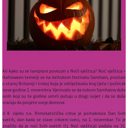
Ali kako su se lampioni povezali s Noći vještica? Noć vještica –
Halloween temelji se na keltskom festivalu Samhain, proslavi
u staroj Britaniji i Irskoj koja je obilježavala kraj ljeta i početak
nove godine 1. novembra. Vjerovalo se da tokom Samhaina duše
onih koji su te godine umrli putuju u drugi svijet i da se duše
vraćaju da posjete svoje domove.
U 8. vijeku n.e. Rimokatolička crkva je pomaknula Dan Svih
svetih, dan kada se slave crkveni sveci, na 1. novembar. To je
značilo da je noć Svih svetih (tj. Noć vještica) padala na 31.