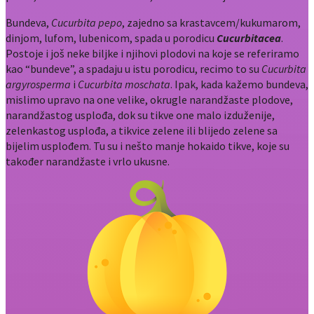
Bundeva,
Cucurbita pepo
, zajedno sa krastavcem/kukumarom,
dinjom, lufom, lubenicom, spada u porodicu
Cucurbitacea
.
Postoje i još neke biljke i njihovi plodovi na koje se referiramo
kao “bundeve”, a spadaju u istu porodicu, recimo to su
Cucurbita
argyrosperma
i
Cucurbita moschata
. Ipak, kada kažemo bundeva,
mislimo upravo na one velike, okrugle narandžaste plodove,
narandžastog usplođa, dok su tikve one malo izduženije,
zelenkastog usplođa, a tikvice zelene ili blijedo zelene sa
bijelim usplođem. Tu su i nešto manje hokaido tikve, koje su
također narandžaste i vrlo ukusne.