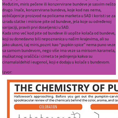
Međutim, miris pečene ili konzervirane bundeve je sasvim nešto
drugo. Inače, konzervirana bundeva, koje kod nas nema,
uobičajeni je proizvod na policama marketa u SAD i koristi se za
izradu slatke i mirisne pite od bundeve, jela koje su određenoj
varijaciji, pravili prvi doseljenici u SAD.
Kada smo već kod pite od bundeve ili uopšte kolača od bundeve,
koji su donedavno bili nepoznanica u našim krajevima, ali su
jako ukusni, taj miris,poznt kao “pupkin spice” nema puno veze
sa samom bundevom, nego više ima veze sa mirisom karamela,
muškatnog oraščića i cimeta te jedinjenja kakva su
cinamalaldehid i eugenol, koji e dodaju u kolače s bundevom.
Izvor: