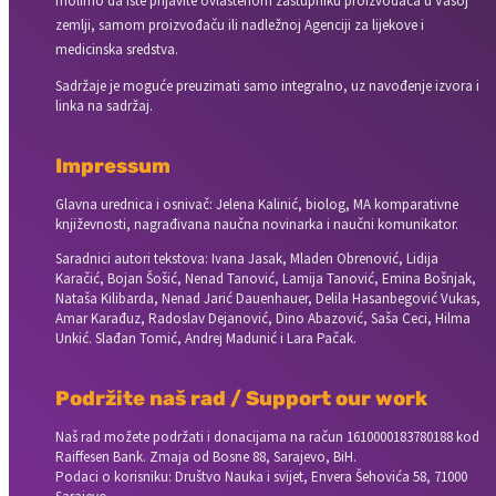
molimo da iste prijavite ovlaštenom zastupniku proizvođača u Vašoj
zemlji, samom proizvođaču ili nadležnoj Agenciji za lijekove i
medicinska sredstva.
Sadržaje je moguće preuzimati samo integralno, uz navođenje izvora i
linka na sadržaj.
Impressum
Glavna urednica i osnivač: Jelena Kalinić, biolog, MA komparativne
književnosti, nagrađivana naučna novinarka i naučni komunikator.
Saradnici autori tekstova: Ivana Jasak, Mladen Obrenović, Lidija
Karačić, Bojan Šošić, Nenad Tanović, Lamija Tanović, Emina Bošnjak,
Nataša Kilibarda, Nenad Jarić Dauenhauer, Delila Hasanbegović Vukas,
Amar Karađuz, Radoslav Dejanović, Dino Abazović, Saša Ceci, Hilma
Unkić. Slađan Tomić, Andrej Madunić i Lara Pačak.
Podržite naš rad / Support our work
Naš rad možete podržati i donacijama na račun
1610000183780188 kod
Raiffesen Bank. Zmaja od Bosne 88, Sarajevo, BiH.
Podaci o korisniku: Društvo Nauka i svijet, Envera Šehovića 58, 71000