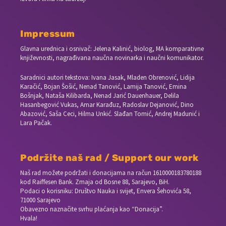
Impressum
Glavna urednica i osnivač: Jelena Kalinić, biolog, MA komparativne
književnosti, nagrađivana naučna novinarka i naučni komunikator.
Saradnici autori tekstova: Ivana Jasak, Mladen Obrenović, Lidija
Karačić, Bojan Šošić, Nenad Tanović, Lamija Tanović, Emina
Bošnjak, Nataša Kilibarda, Nenad Jarić Dauenhauer, Delila
Hasanbegović Vukas, Amar Karađuz, Radoslav Dejanović, Dino
Abazović, Saša Ceci, Hilma Unkić. Slađan Tomić, Andrej Madunić i
Lara Pačak.
Podržite naš rad / Support our work
Naš rad možete podržati i donacijama na račun
1610000183780188
kod Raiffesen Bank. Zmaja od Bosne 88, Sarajevo, BiH.
Podaci o korisniku: Društvo Nauka i svijet, Envera Šehovića 58,
71000 Sarajevo
Obavezno naznačite svrhu plaćanja kao “Donacija”.
Hvala!