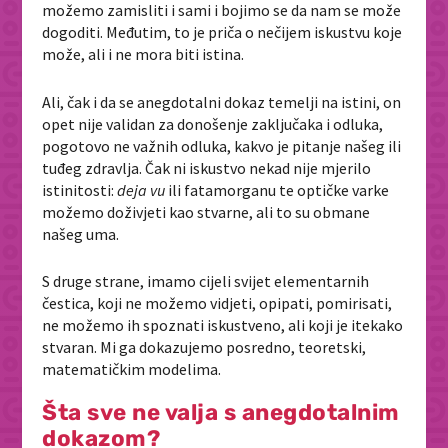
možemo zamisliti i sami i bojimo se da nam se može
dogoditi. Međutim, to je priča o nečijem iskustvu koje
može, ali i ne mora biti istina.
Ali, čak i da se anegdotalni dokaz temelji na istini, on
opet nije validan za donošenje zaključaka i odluka,
pogotovo ne važnih odluka, kakvo je pitanje našeg ili
tuđeg zdravlja. Čak ni iskustvo nekad nije mjerilo
istinitosti:
deja vu
ili fatamorganu te optičke varke
možemo doživjeti kao stvarne, ali to su obmane
našeg uma.
S druge strane, imamo cijeli svijet elementarnih
čestica, koji ne možemo vidjeti, opipati, pomirisati,
ne možemo ih spoznati iskustveno, ali koji je itekako
stvaran. Mi ga dokazujemo posredno, teoretski,
matematičkim modelima.
Šta sve ne valja s anegdotalnim
dokazom?