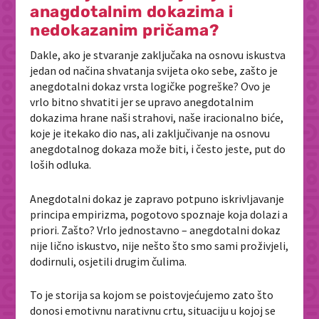
anagdotalnim dokazima i
nedokazanim pričama?
Dakle, ako je stvaranje zaključaka na osnovu iskustva
jedan od načina shvatanja svijeta oko sebe, zašto je
anegdotalni dokaz vrsta logičke pogreške? Ovo je
vrlo bitno shvatiti jer se upravo anegdotalnim
dokazima hrane naši strahovi, naše iracionalno biće,
koje je itekako dio nas, ali zaključivanje na osnovu
anegdotalnog dokaza može biti, i često jeste, put do
loših odluka.
Anegdotalni dokaz je zapravo potpuno iskrivljavanje
principa empirizma, pogotovo spoznaje koja dolazi a
priori. Zašto? Vrlo jednostavno – anegdotalni dokaz
nije lično iskustvo, nije nešto što smo sami proživjeli,
dodirnuli, osjetili drugim čulima.
To je storija sa kojom se poistovjećujemo zato što
donosi emotivnu narativnu crtu, situaciju u kojoj se