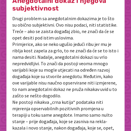
Anegdotalni dokaz i njegova
subjektivnost
Drugi problem sa anegdotalnim dokazima je to što
su obično subjektivni. Ovo nisu podaci, niti statistike.
Treće – ako se zaista događaj zbio, ne znači da će se
opet desiti pod istim uslovima.
Primjerice, ako se neko ugušio jedući ribu jer mu je
riblja kost zapela za grlo, to ne znači da će se to isto i
nama desiti. Nadalje, anegdotalni dokazi su vrlo
nepredvidljivi. To znači da postoji veoma mnogo
varijabli koje su mogle utjecati na određen razvoj
događaja koje su stvorile anegdotu. Međutim, kako
ove varijable nisu naučno opservirane niti izmjerene,
to nam anegdotalni dokaz ne pruža nikakav uvid u to
zašto se nešto dogodilo.
Ne postoji nikakva „crna kutija“ podataka niti
mjerenja opservabilnih pozitivnih promjena u
terapiji u toku same anegdote. Imamo samo nulto
stanje – prije događaja, koje se zasniva na rekla-
kazala i novo stanje, nakon događaja, koje se, opet,