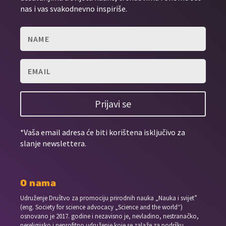
nas i vas svakodnevno inspiriše.
Prijavi se
*Vaša email adresa će biti korištena isključivo za
slanje newslettera.
O nama
Udruženje Društvo za promociju prirodnih nauka „Nauka i svijet”
(eng. Society for science advocacy „Science and the world“)
osnovano je 2017. godine i nezavisno je, nevladino, nestranačko,
nereligijsko i neprofitno udruženje koje se zalaže za podršku