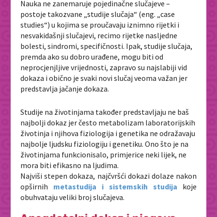
Nauka ne zanemaruje pojedinačne slučajeve –
postoje takozvane „studije slučaja“ (eng. „case
studies“) u kojima se proučavaju iznimno rijetki i
nesvakidašnji slučajevi, recimo rijetke nasljedne
bolesti, sindromi, specifičnosti. Ipak, studije slučaja,
premda ako su dobro urađene, mogu biti od
neprocjenjljive vrijednosti, zapravo su najslabiji vid
dokaza i obično je svaki novi slučaj veoma važan jer
predstavlja jačanje dokaza.
Studije na životinjama također predstavljaju ne baš
najbolji dokaz jer često metabolizam laboratorijskih
životinja i njihova fiziologija i genetika ne odražavaju
najbolje ljudsku fiziologiju i genetiku. Ono što je na
životinjama funkcionisalo, primjerice neki lijek, ne
mora biti efikasno na ljudima.
Najviši stepen dokaza, najčvršći dokazi dolaze nakon
opširnih
metastudija i sistemskih studija
koje
obuhvataju veliki broj slučajeva.