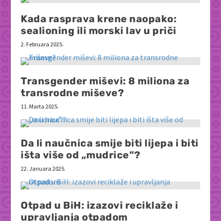
Kada rasprava krene naopako:
sealioning ili morski lav u priči
2. Februara 2025.
Transgender miševi: 8 miliona za
transrodne miševe?
11. Marta 2025.
Da li naučnica smije biti lijepa i biti
išta više od „mudrice”?
22. Januara 2025.
Otpad u BiH: izazovi reciklaže i
upravljanja otpadom