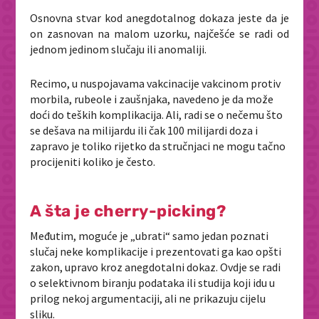
Osnovna stvar kod anegdotalnog dokaza jeste da je
on zasnovan na malom uzorku, najčešće se radi od
jednom jedinom slučaju ili anomaliji.
Recimo, u nuspojavama vakcinacije vakcinom protiv
morbila, rubeole i zaušnjaka, navedeno je da može
doći do teških komplikacija. Ali, radi se o nečemu što
se dešava na milijardu ili čak 100 milijardi doza i
zapravo je toliko rijetko da stručnjaci ne mogu tačno
procijeniti koliko je često.
A šta je cherry-picking?
Međutim, moguće je „ubrati“ samo jedan poznati
slučaj neke komplikacije i prezentovati ga kao opšti
zakon, upravo kroz anegdotalni dokaz. Ovdje se radi
o selektivnom biranju podataka ili studija koji idu u
prilog nekoj argumentaciji, ali ne prikazuju cijelu
sliku.