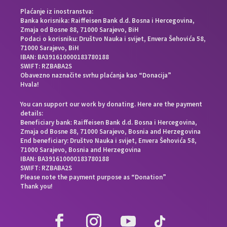
Plaćanje iz inostranstva:
Banka korisnika: Raiffeisen Bank d.d. Bosna i Hercegovina,
Zmaja od Bosne 88, 71000 Sarajevo, BiH
Podaci o korisniku: Društvo Nauka i svijet, Envera Šehovića 58,
71000 Sarajevo, BiH
IBAN: BA391610000183780188
SWIFT: RZBABA2S
Obavezno naznačite svrhu plaćanja kao “Donacija”
Hvala!
You can support our work by donating. Here are the payment
details:
Beneficiary bank: Raiffeisen Bank d.d. Bosna i Hercegovina,
Zmaja od Bosne 88, 71000 Sarajevo, Bosnia and Herzegovina
End beneficiary: Društvo Nauka i svijet, Envera Šehovića 58,
71000 Sarajevo, Bosnia and Herzegovina
IBAN: BA391610000183780188
SWIFT: RZBABA2S
Please note the payment purpose as “Donation”
Thank you!