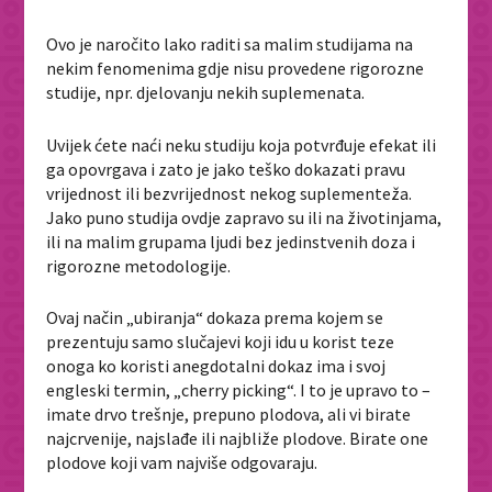
Ovo je naročito lako raditi sa malim studijama na
nekim fenomenima gdje nisu provedene rigorozne
studije, npr. djelovanju nekih suplemenata.
Uvijek ćete naći neku studiju koja potvrđuje efekat ili
ga opovrgava i zato je jako teško dokazati pravu
vrijednost ili bezvrijednost nekog suplementeža.
Jako puno studija ovdje zapravo su ili na životinjama,
ili na malim grupama ljudi bez jedinstvenih doza i
rigorozne metodologije.
Ovaj način „ubiranja“ dokaza prema kojem se
prezentuju samo slučajevi koji idu u korist teze
onoga ko koristi anegdotalni dokaz ima i svoj
engleski termin, „cherry picking“. I to je upravo to –
imate drvo trešnje, prepuno plodova, ali vi birate
najcrvenije, najslađe ili najbliže plodove. Birate one
plodove koji vam najviše odgovaraju.