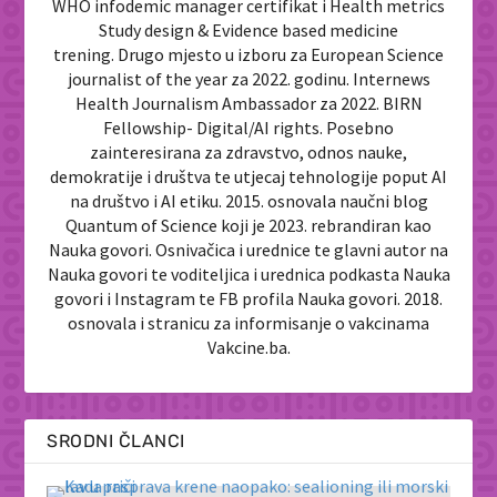
WHO infodemic manager certifikat i Health metrics
Study design & Evidence based medicine
trening. Drugo mjesto u izboru za European Science
journalist of the year za 2022. godinu. Internews
Health Journalism Ambassador za 2022. BIRN
Fellowship- Digital/AI rights. Posebno
zainteresirana za zdravstvo, odnos nauke,
demokratije i društva te utjecaj tehnologije poput AI
na društvo i AI etiku. 2015. osnovala naučni blog
Quantum of Science koji je 2023. rebrandiran kao
Nauka govori. Osnivačica i urednice te glavni autor na
Nauka govori te voditeljica i urednica podkasta Nauka
govori i Instagram te FB profila Nauka govori. 2018.
osnovala i stranicu za informisanje o vakcinama
Vakcine.ba.
SRODNI ČLANCI