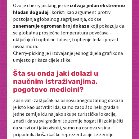
Ovo je cherry picking jer se
izdvaja jedan ekstremno
hladan događaj
i koristi kao argument protiv
postojanja globalnog zagrijavanja, dok se
zanemaruje ogroman broj dokaza
koji pokazuju da
se globalna prosječna temperatura povećava –
uključujući toplotne talase, topljenje leda i porast
nivoa mora.
Cherry-picking je i izdvajanje jednog dijela grafikona
umjesto prikaza cijele slike.
Šta su onda jaki dolazi u
naučnim istraživanjima,
pogotovo medicini?
Zasnivati zaključak na osnovu anegdotalnog dokaza
je isto kao ustvrditi da, samo zato što neki građani
jedne zemlje idu na jako skupe turističke lokacije,
znači i da su svi građani te zemlje bogati ili zaključiti
da su svi oni jako visoki, samo na osnovu visina
pripadnika košarkaške reprezentacije te zemlje.