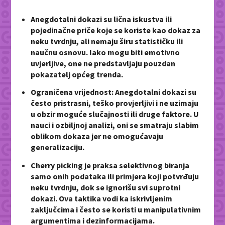
Anegdotalni dokazi su lična iskustva ili
pojedinačne priče koje se koriste kao dokaz za
neku tvrdnju, ali nemaju širu statističku ili
naučnu osnovu. Iako mogu biti emotivno
uvjerljive, one ne predstavljaju pouzdan
pokazatelj općeg trenda.
Ograničena vrijednost: Anegdotalni dokazi su
često pristrasni, teško provjerljivi i ne uzimaju
u obzir moguće slučajnosti ili druge faktore. U
nauci i ozbiljnoj analizi, oni se smatraju slabim
oblikom dokaza jer ne omogućavaju
generalizaciju.
Cherry picking je praksa selektivnog biranja
samo onih podataka ili primjera koji potvrđuju
neku tvrdnju, dok se ignorišu svi suprotni
dokazi. Ova taktika vodi ka iskrivljenim
zaključcima i često se koristi u manipulativnim
argumentima i dezinformacijama.