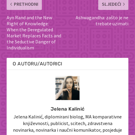
PRETHODNI
SLJEDEĆI
Ayn Rand and the New
Ashwagandha: zašto je ne
Right of Knowledge:
trebate uzimati
When the Deregulated
Market Replaces Facts and
the Seductive Danger of
Individualism
O AUTORU/AUTORICI
Jelena Kalinić
Jelena Kalinić, diplomirani biolog, MA komparativne
književnosti, publicist, scitech, zdravstvena
novinarka, novinarka i naučni komunikator, posjeduje