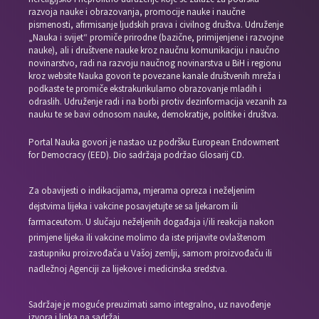
razvoja nauke i obrazovanja, promocije nauke i naučne
pismenosti, afirmisanje ljudskih prava i civilnog društva. Udruženje
„Nauka i svijet“ promiče prirodne (bazične, primijenjene i razvojne
nauke), ali i društvene nauke kroz naučnu komunikaciju i naučno
novinarstvo, radi na razvoju naučnog novinarstva u BiH i regionu
kroz website Nauka govori te povezane kanale društvenih mreža i
podkaste te promiče ekstrakurikularno obrazovanje mladih i
odraslih. Udruženje radi i na borbi protiv dezinformacija vezanih za
nauku te se bavi odnosom nauke, demokratije, politike i društva.
Portal Nauka govori je nastao uz podršku European Endowment
for Democracy (EED). Dio sadržaja podržao Glosarij CD.
Za obavijesti o indikacijama, mjerama opreza i neželjenim
dejstvima lijeka i vakcine posavjetujte se sa ljekarom ili
farmaceutom. U slučaju neželjenih događaja i/ili reakcija nakon
primjene lijeka ili vakcine molimo da iste prijavite ovlaštenom
zastupniku proizvođača u Vašoj zemlji, samom proizvođaču ili
nadležnoj Agenciji za lijekove i medicinska sredstva.
Sadržaje je moguće preuzimati samo integralno, uz navođenje
izvora i linka na sadržaj.