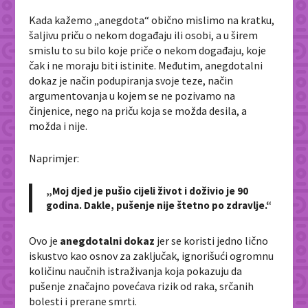
Kada kažemo „anegdota“ obično mislimo na kratku,
šaljivu priču o nekom događaju ili osobi, a u širem
smislu to su bilo koje priče o nekom događaju, koje
čak i ne moraju biti istinite. Međutim, anegdotalni
dokaz je način podupiranja svoje teze, način
argumentovanja u kojem se ne pozivamo na
činjenice, nego na priču koja se možda desila, a
možda i nije.
Naprimjer:
„Moj djed je pušio cijeli život i doživio je 90
godina. Dakle, pušenje nije štetno po zdravlje.“
Ovo je
anegdotalni dokaz
jer se koristi jedno lično
iskustvo kao osnov za zaključak, ignorišući ogromnu
količinu naučnih istraživanja koja pokazuju da
pušenje značajno povećava rizik od raka, srčanih
bolesti i prerane smrti.