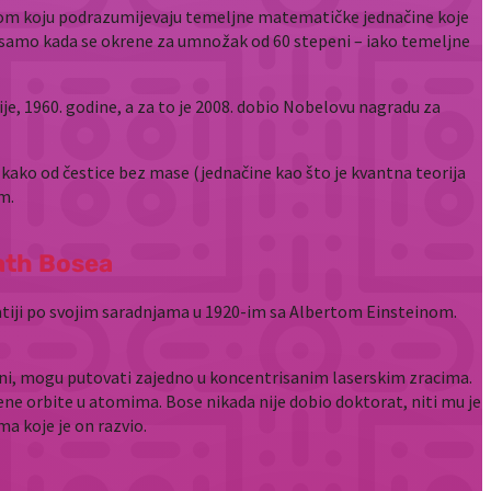
trijom koju podrazumijevaju temeljne matematičke jednačine koje
ti samo kada se okrene za umnožak od 60 stepeni – iako temeljne
, 1960. godine, a za to je 2008. dobio Nobelovu nagradu za
kako od čestice bez mase (jednačine kao što je kvantna teorija
m.
Nath Bosea
znatiji po svojim saradnjama u 1920-im sa Albertom Einsteinom.
zoni, mogu putovati zajedno u koncentrisanim laserskim zracima.
jene orbite u atomima. Bose nikada nije dobio doktorat, niti mu je
a koje je on razvio.