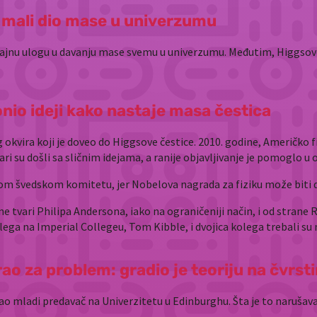
mali dio mase u univerzumu
ačajnu ulogu u davanju mase svemu u univerzumu. Međutim, Higgs
idonio ideji kako nastaje masa čestica
okvira koji je doveo do Higgsove čestice. 2010. godine, Američko fiz
čari su došli sa sličnim idejama, a ranije objavljivanje je pomoglo u
m švedskom komitetu, jer Nobelova nagrada za fiziku može biti dodi
ane tvari Philipa Andersona, iako na ograničeniji način, i od strane 
lega na Imperial Collegeu, Tom Kibble, i dvojica kolega trebali su 
esirao za problem: gradio je teoriju na čvr
o mladi predavač na Univerzitetu u Edinburghu. Šta je to narušava