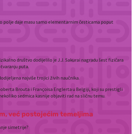
ovo polje daje masu samo elementarnim česticama poput
ikalno društvo dodijelilo je J.J. Sakurai nagradu šest fizičara
 otvaranju puta.
jeljena najviše trojici živih naučnika.
Roberta Brouta i Françoisa Englerta u Belgiji, koji su prestigli
nekoliko sedmica kasnije objaviti rad na sličnu temu.
stim, već postojećim temeljima
nje simetrije?