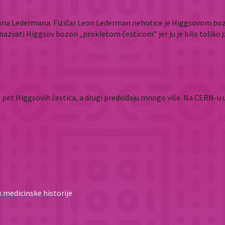
eona Ledermana. Fizičar Leon Lederman nehotice je Higgsovom bo
io nazvati Higgsov bozon „prokletom česticom” jer ju je bilo toliko
pet Higgsovih čestica, a drugi predviđaju mnogo više. Na CERN-u 
k medicinske historije