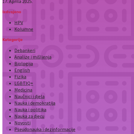
17. Aprila 2025.
Izdvojeno
HPV
Kolumne
Kategorije
Debankeri
Analize i mišljenja
Biologija
English
Fizika
LGBTIQ+
Medicina
Naučnici i djela
Nauka i demokratija
Nauka i politika
Nauka za djecu
Novosti
Pseudonauka i dezinformacije