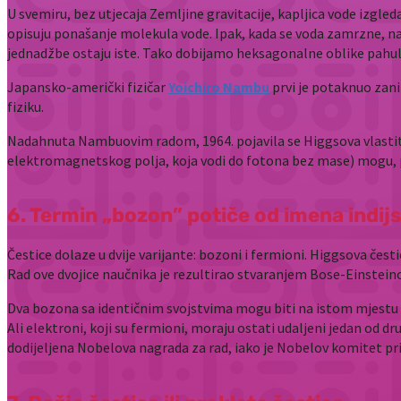
U svemiru, bez utjecaja Zemljine gravitacije, kapljica vode izgl
opisuju ponašanje molekula vode. Ipak, kada se voda zamrzne, na
jednadžbe ostaju iste. Tako dobijamo heksagonalne oblike pahul
Japansko-američki fizičar
Yoichiro Nambu
prvi je potaknuo zani
fiziku.
Nadahnuta Nambuovim radom, 1964. pojavila se Higgsova vlastita 
elektromagnetskog polja, koja vodi do fotona bez mase) mogu,
6. Termin „bozon” potiče od imena indij
Čestice dolaze u dvije varijante: bozoni i fermioni. Higgsova čes
Rad ove dvojice naučnika je rezultirao stvaranjem Bose-Einsteino
Dva bozona sa identičnim svojstvima mogu biti na istom mjestu u
Ali elektroni, koji su fermioni, moraju ostati udaljeni jedan od 
dodijeljena Nobelova nagrada za rad, iako je Nobelov komitet pri