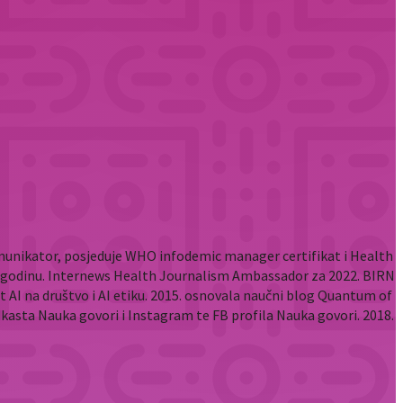
komunikator, posjeduje WHO infodemic manager certifikat i Health
2. godinu. Internews Health Journalism Ambassador za 2022. BIRN
t AI na društvo i AI etiku. 2015. osnovala naučni blog Quantum of
odkasta Nauka govori i Instagram te FB profila Nauka govori. 2018.