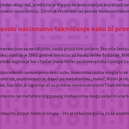
egledao drugi rad, predložio je Higgsu da doda odjeljak koji objašnj
oizvesti novu česticu. Zatim je revidirani rad poslao konkurentsk
žavalo nacionalno takmičenje kako bi pro
akcijom sa nevidljivim, svuda prisutnim poljem. Što više čestica
oj vladi da je 1993. godine ministar za nauku Velike Britanije, Wi
eđu kojima je bio i fizičar David Miller sa Univerziteta College L
 raspoređenih ravnomjerno kroz sobu. Anonimna osoba mogla bi se
oko nje, usporavajući je, dajući joj metaforičku „masu”. Miller je ob
ike, kao bilo je sigurnije ići sa prilično kontroverznom Thatcherko
 umjesto nje metafore Higgsovog mehanizma mogu uključiti ime bi
 tekućini, poput meda ili sirupa – što je tekućina gušća, to se pre