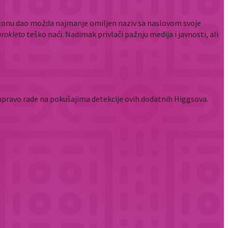
zonu dao možda najmanje omiljen naziv sa naslovom svoje
prokleto
teško naći. Nadimak privlači pažnju medija i javnosti, ali
upravo rade na pokušajima detekcije ovih dodatnih Higgsova.