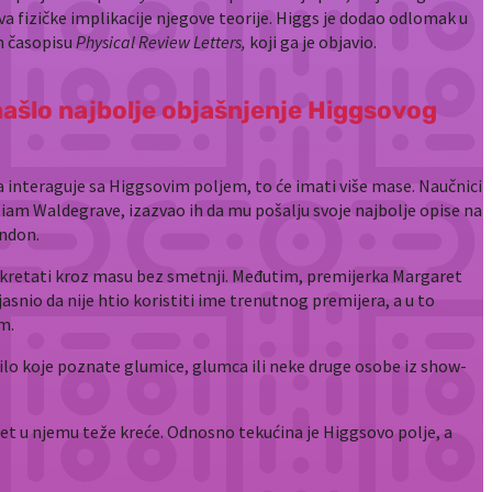
ava fizičke implikacije njegove teorije. Higgs je dodao odlomak u
om časopisu
Physical Review Letters,
koji ga je objavio.
našlo najbolje objašnjenje Higgsovog
 interaguje sa Higgsovim poljem, to će imati više mase. Naučnici
lliam Waldegrave, izazvao ih da mu pošalju svoje najbolje opise na
ondon.
 kretati kroz masu bez smetnji. Međutim, premijerka Margaret
jasnio da nije htio koristiti ime trenutnog premijera, a u to
m.
lo koje poznate glumice, glumca ili neke druge osobe iz show-
dmet u njemu teže kreće. Odnosno tekućina je Higgsovo polje, a