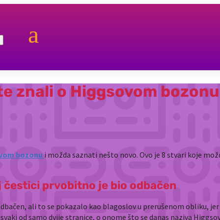
a
te znali o Higgsovom bozonu
vom bozonu
i možda saznati nešto novo. Ovo je 8 stvari koje mož
j čestici prvobitno je bio odbačen
 odbačen, ali to se pokazalo kao blagoslov u prerušenom obliku, je
, svaki od samo dvije stranice, o onome što se danas naziva Higgso