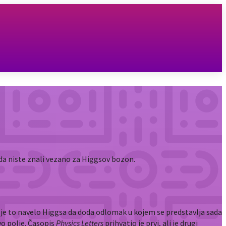
da niste znali vezano za Higgsov bozon.
r je to navelo Higgsa da doda odlomak u kojem se predstavlja sada
vo polje. Časopis
Physics Letters
prihvatio je prvi, ali je drugi