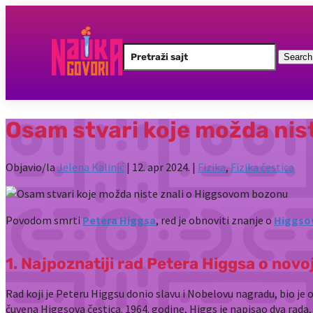
Search
for:
Osam stvari koje možda nis
Objavio/la
Jelena Kalinić
|
12. apr 2024.
|
Fizika
,
Fizika čestica
Povodom smrti
Petera Higgsa
, red je obnoviti znanje o
Higgso
1. Najpoznatiji rad Petera Higgsa o novo
Rad koji je Peteru Higgsu donio slavu i Nobelovu nagradu, bio je
čuvena Higgsova čestica. 1964. godine, Higgs je napisao dva rada