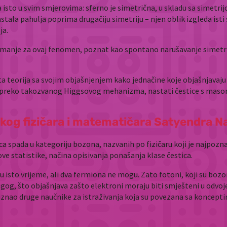
eda isto u svim smjerovima: sferno je simetrična, u skladu sa sime
stala pahulja poprima drugačiju simetriju – njen oblik izgleda is
ja.
manje za ovaj fenomen, poznat kao spontano narušavanje simetrije
teorija sa svojim objašnjenjem kako jednačine koje objašnjavaju 
 preko takozvanog Higgsovog mehanizma, nastati čestice s maso
skog fizičara i matematičara Satyendra 
tica spada u kategoriju bozona, nazvanih po fizičaru koji je najpo
ve statistike, načina opisivanja ponašanja klase čestica.
 isto vrijeme, ali dva fermiona ne mogu. Zato fotoni, koji su bo
drugog, što objašnjava zašto elektroni moraju biti smješteni u odvo
znao druge naučnike za istraživanja koja su povezana sa konceptim