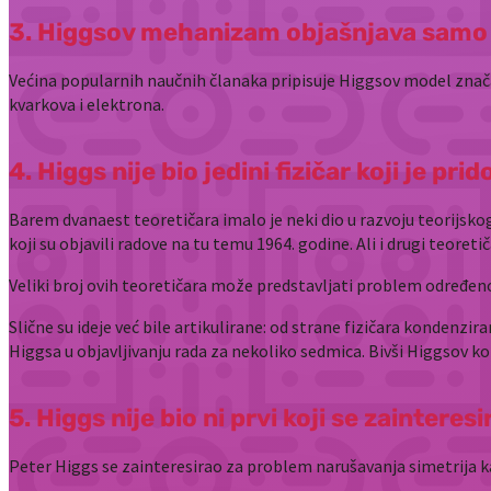
3. Higgsov mehanizam objašnjava samo 
Većina popularnih naučnih članaka pripisuje Higgsov model zn
kvarkova i elektrona.
4. Higgs nije bio jedini fizičar koji je pr
Barem dvanaest teoretičara imalo je neki dio u razvoju teorijskog 
koji su objavili radove na tu temu 1964. godine. Ali i drugi teoreti
Veliki broj ovih teoretičara može predstavljati problem određeno
Slične su ideje već bile artikulirane: od strane fizičara kondenzir
Higgsa u objavljivanju rada za nekoliko sedmica. Bivši Higgsov ko
5. Higgs nije bio ni prvi koji se zainter
Peter Higgs se zainteresirao za problem narušavanja simetrija ka