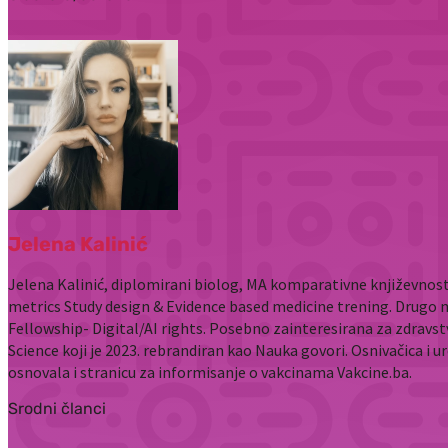
Jelena Kalinić
Jelena Kalinić, diplomirani biolog, MA komparativne književnost
metrics Study design & Evidence based medicine trening. Drugo 
Fellowship- Digital/AI rights. Posebno zainteresirana za zdravst
Science koji je 2023. rebrandiran kao Nauka govori. Osnivačica i u
osnovala i stranicu za informisanje o vakcinama Vakcine.ba.
Srodni članci