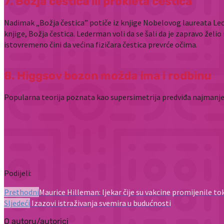
7. Božja čestica ili prokleta čestica
Nadimak „Božja čestica” potiče iz knjige Nobelovog laureata L
knjige, Božja čestica. Lederman voli da se šali da je zapravo žel
istovremeno čini da većina fizičara čestica prevrće očima.
8. Higgsov bozon možda ima i rodbinu
Popularna teorija poznata kao supersimetrija predviđa najmanje 
Podijeli:
Prethodni
Maurice Hilleman: ljekar čije su vakcine promijenile to
Sljedeći
Izazovi istraživanja svemira u budućnosti
O autoru/autorici