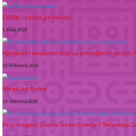
CERN – zašto ga volimo
1. Maja 2026.
Njemački naučnici koji su promijenili svijet:
22. Februara 2026.
Strah od fizike
24. Oktobra 2016.
Prvi tragovi života izvan Zemlje? Teleskop