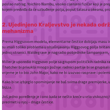
poslao natrag. Yoichiro Nambu, visoko cijenjeni fizičar koji je pr
kojem predviđa da će uzbuđenje polja, poput talasa u okeanu, pr
2. Ujedinjeno Kraljevstvo je nekada odr
mehanizma
Prema Higgsovom modelu, elementarne čestice dobijaju masu inter
su imali toliko problema u objašnjavanju Higgsovog polja britansk
jednoj stranici. Waldegrave je nagradio pobjednike šampanjcem, m
Miller je uporedio Higgsovo polje sa grupom političkih radnika
Thatcher bi privukla mnogo pažnje: radnici partije bi se grupisali 
vrijeme je to bio John Major, kako ne bi izazvao rasprave i polem
Kako bi se izbjeglo spominjanje ne baš svima drage premijerke,
bizza.
Još jedno poređenje je i ono kada se nešto kreće u vrlo viskoznoj
predmeti u njoj – druge čestice.