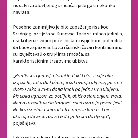
ris sakriva ulovljenog srndaća i jede ga u nekoliko
navrata.
Posebno zanimljivo je bilo zapažanje risa kod
Srednjeg, prisjeća se Kunovac. Tada se mlada jedinka,
osokoljena svojim početničkim uspjehom, potrudila
da bude zapažena. Lovci i šumski čuvari kontinuirano
su izvještavali o truplima srndaća, sa
karakterističnim tragovima ubistva.
„
Radilo se o jednoj mladoj jedinki koja se nije bila
izvještila, tako da kažem, u sakrivanju plijena, pa smo
skoro svaka dva-tri dana imali po jednu srnu ubijenu.
Ris ubija ugrizom za potiljak, obično slamanjem vrata.
Nema tu nekih većih tragova, osim ako nije počeo jesti.
Na koži srndača smo otkrili i tragove kandži koji
ukazuju da se držao za leđa prilikom davljenja
“,
pojašnjava.
Iako ovi trendovi ohrabruju, uslovi na području