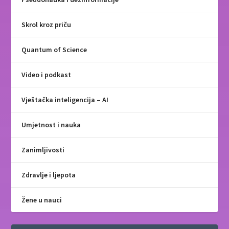
Skrol kroz priču
Quantum of Science
Video i podkast
Vještačka inteligencija – AI
Umjetnost i nauka
Zanimljivosti
Zdravlje i ljepota
Žene u nauci