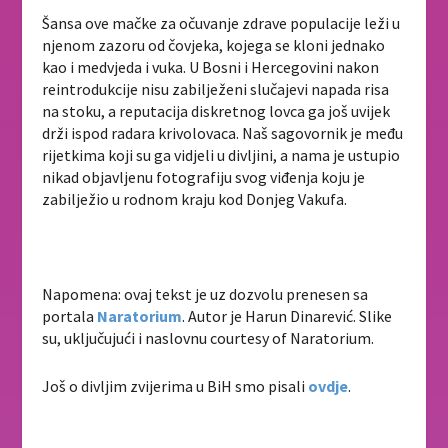
Šansa ove mačke za očuvanje zdrave populacije leži u
njenom zazoru od čovjeka, kojega se kloni jednako
kao i medvjeda i vuka. U Bosni i Hercegovini nakon
reintrodukcije nisu zabilježeni slučajevi napada risa
na stoku, a reputacija diskretnog lovca ga još uvijek
drži ispod radara krivolovaca. Naš sagovornik je među
rijetkima koji su ga vidjeli u divljini, a nama je ustupio
nikad objavljenu fotografiju svog viđenja koju je
zabilježio u rodnom kraju kod Donjeg Vakufa.
Napomena: ovaj tekst je uz dozvolu prenesen sa
portala
Naratorium
. Autor je Harun Dinarević. Slike
su, uključujući i naslovnu courtesy of Naratorium.
Još o divljim zvijerima u BiH smo pisali
ovdje
.