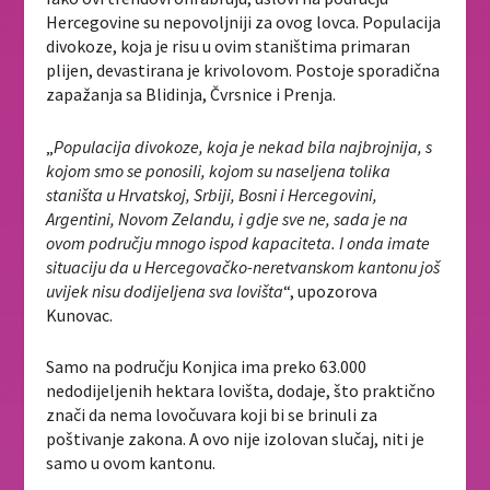
Hercegovine su nepovoljniji za ovog lovca. Populacija
divokoze, koja je risu u ovim staništima primaran
plijen, devastirana je krivolovom. Postoje sporadična
zapažanja sa Blidinja, Čvrsnice i Prenja.
„
Populacija divokoze, koja je nekad bila najbrojnija, s
kojom smo se ponosili, kojom su naseljena tolika
staništa u Hrvatskoj, Srbiji, Bosni i Hercegovini,
Argentini, Novom Zelandu, i gdje sve ne, sada je na
ovom području mnogo ispod kapaciteta. I onda imate
situaciju da u Hercegovačko-neretvanskom kantonu još
uvijek nisu dodijeljena sva lovišta
“, upozorova
Kunovac.
Samo na području Konjica ima preko 63.000
nedodijeljenih hektara lovišta, dodaje, što praktično
znači da nema lovočuvara koji bi se brinuli za
poštivanje zakona. A ovo nije izolovan slučaj, niti je
samo u ovom kantonu.