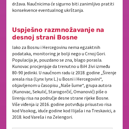
država. Naučnicima će sigurno biti zanimljivo pratiti
konsekvence eventualnog ukrštanja.
Uspješno razmnožavanje na
desnoj strani Bosne
Iako za Bosnu i Hercegovinu nema egzaktnih
podataka, monitoring je bolji nego u Crnoj Gori.
Populacija je, pouzdano se zna, blago porasla.
Kunovac procjenjuje da trenutno u BiH živi između
80-90 jedinki. U naučnom radu iz 2018. godine „Širenje
areala risa (Lynx lynx L.) u Bosni i Hercegovini“,
objavljenom u časopisu „Naše šume“, grupa autora
(Kunovac, Sekulić, Starogorčić, Omanović) piše o
širenju risa na područje desne strane rijeke Bosne.
Više viđenja iz 2016. godine potvrđuju prisustvo risa
kod Visokog, iduće godine kod Ilijaša i na Treskavici, a
2018. kod Vareša i na Zelengori.