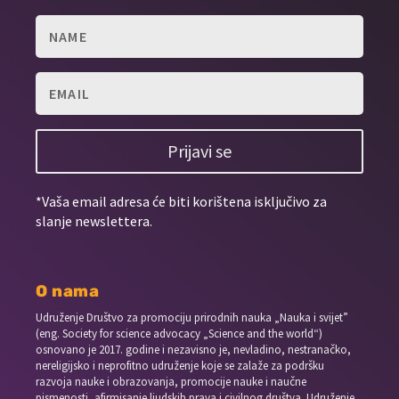
Prijavi se
*Vaša email adresa će biti korištena isključivo za
slanje newslettera.
O nama
Udruženje Društvo za promociju prirodnih nauka „Nauka i svijet”
(eng. Society for science advocacy „Science and the world“)
osnovano je 2017. godine i nezavisno je, nevladino, nestranačko,
nereligijsko i neprofitno udruženje koje se zalaže za podršku
razvoja nauke i obrazovanja, promocije nauke i naučne
pismenosti, afirmisanje ljudskih prava i civilnog društva. Udruženje