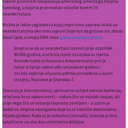
tokom pionirskih iskopavanja američkog arheologa Ralpha
Soleckog, u kojima je pronašao ostatke barem 10
neandertalaca.
Možda je lakše sagledati u kojoj mjeri smo zapravo bliski sa
neandertalcima ako smo svjesni činjenice da gotovo svi, danas
živući ljudi, u svojoj DNK nose
gene neandertalaca
.
Smatra se da su neandertalci izumrli prije otprilike
40.000 godina, a otkrića novih ostataka su rijetka.
Neandertalka prikazana u dokumentarcu prvi je
nalaz iz špilje nakon više od pedeset godina i
možda najbolje očuvana jedinka pronađena u ovom
stoljeću. Nazvana je Shanidar Z.
Glava joj je bila smrskana, vjerovatno uslijed odrona kamenja,
relativno brzo nakon smrti – nakon što se mozak raspao, ali
prije nego što se lobanja napunila zemljom – a zatim je
dodatno zbijena naslagama koje su se taložile desetinama
hiljada godina. Kada su je arheolozi pronašli, lobanja je bila
spljoštena na oko dva centimetra debljine.