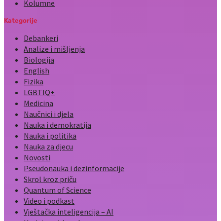
Kolumne
Kategorije
Debankeri
Analize i mišljenja
Biologija
English
Fizika
LGBTIQ+
Medicina
Naučnici i djela
Nauka i demokratija
Nauka i politika
Nauka za djecu
Novosti
Pseudonauka i dezinformacije
Skrol kroz priču
Quantum of Science
Video i podkast
Vještačka inteligencija – AI