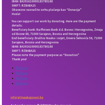
IBAN: BA391610000183780188
SWIFT: RZBABA2S
Obavezno naznačite svrhu plaćanja kao “Donacija”
Hvala!
You can support our work by donating. Here are the payment
details:
Beneficiary bank: Raiffeisen Bank d.d. Bosna i Hercegovina, Zmaja
od Bosne 88, 71000 Sarajevo, Bosnia and Herzegovina
End beneficiary: Društvo Nauka i svijet, Envera Šehovića 58, 71000
Sarajevo, Bosnia and Herzegovina
IBAN: BA391610000183780188
SWIFT: RZBABA2S
Please note the payment purpose as “Donation”
Thank you!
Follow
Follow
Follow
Follow
info(at)naukagovori.ba