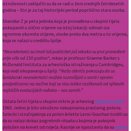
istrošenosti zaključili su da se radi o ženi srednjih četrdesetih
godina – što je za taj historijski period poprilično stara osoba.
Shanidar Z je peta jedinka koja je pronađena u skupini tijela
pokopanih u slično vrijeme na istoj lokaciji: odmah iza
ogromne okomite stijene, visoke preko dva metra u to vrijeme,
koja se nalazi u središtu špilje.
“
Neandertalci su imali loš publicitet još otkako su prvi pronađeni
prije više od 150 godina
“, rekao je profesor Graeme Barker s
McDonald Instituta za arheološka istraživanja u Cambridgeu,
koji vodi iskopavanja u špilji. “
Naša otkrića pokazuju da su
šanidarski neandertalci možda razmišljali o smrti i njenim
posljedicama na načine koji se nisu toliko razlikovali od njihovih
najbližih evolucijskih rođaka – nas samih.
”
Ostala četiri tijela u skupini otkrio je arheolog
Ralph Solecki
1960. Jedno je bilo okruženo nakupinama prastarog polena.
Solecki i stručnjakinja za polen Arlette Leroi-Gourhan tvrdili su
da su nalazi dokaz pogrebnih rituala u kojima je pokojnik
položen na krevet od cvijeća. Kasnije se ispostavilo da su
polen