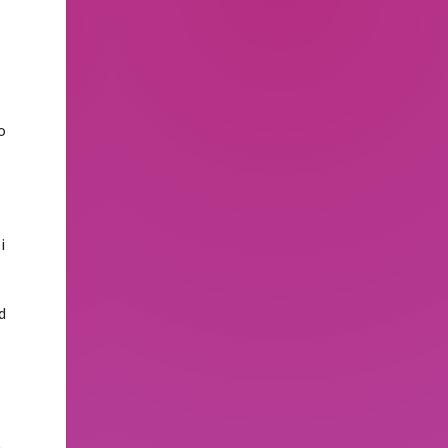
o
i
d