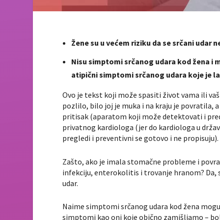
Žene su u većem riziku da se srčani udar 
Nisu simptomi srčanog udara kod žena i mu
atipični simptomi srčanog udara koje je l
Ovo je tekst koji može spasiti život vama ili v
pozlilo, bilo joj je muka i na kraju je povratila, a
pritisak (aparatom koji može detektovati i pred
privatnog kardiologa (jer do kardiologa u drža
pregledi i preventivni se gotovo i ne propisuju).
Zašto, ako je imala stomačne probleme i povrać
infekciju, enterokolitis i trovanje hranom? Da, s
udar.
Naime simptomi srčanog udara kod žena mogu bi
simptomi kao oni koje obično zamišljamo – bol u