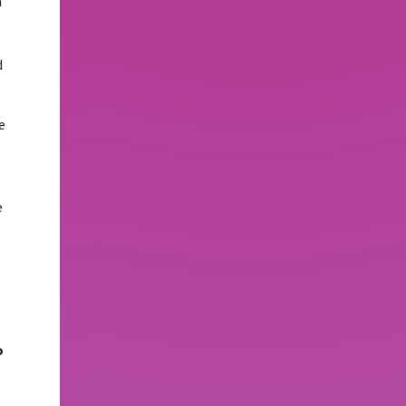
a
d
e
e
o