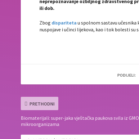
neprepoznavanje ozbiljnog zdravstvenog prob
ili dob.
Zbog
dispariteta
u spolnom sastavu učesnika kl
nuspojave i učinci lijekova, kao i tok bolesti su 
PODIJELI:
PRETHODNI
Biomaterijali: super-jaka vještačka paukova svila iz GM
mikroorganizama