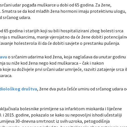
 srčani udar pogađa muškarce u dobi od 65 godina. Za žene,
e. Smatra se da kod mlađih žena hormoni imaju protektivnu ulogu,
d srčanog udara.
 65 godina i starijih koji su bili hospitalizirani zbog bolesti srca
đenju s muškarcima, manje vjerojatno da će žene dobiti potencijaln
žavanje holesterola ili da će dobiti savjete o prestanku pušenja.
javu
o srčanim udarima kod žena, koja naglašava da unutar godinu
nja su niže kod žena nego kod muškaraca – čak i nakon
oje su doživjele prvi srčani udar umrijeće, razviti zatajenje srca il
karaca.
diološkog društva
, žene dva puta češće umiru od srčanog udara o
 uključivala bolesnike primljene sa infarktom miokarda i liječene
i 2015. godine, pokazalo se kako su nepovoljni ishodi učestaliji
umijeva 30-dnevna smrtnost iz svih uzroka, petogodišnja