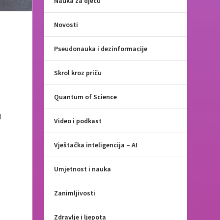
Nauka za djecu
Novosti
Pseudonauka i dezinformacije
Skrol kroz priču
Quantum of Science
d
Video i podkast
Vještačka inteligencija – AI
Umjetnost i nauka
Zanimljivosti
Zdravlje i ljepota