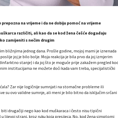
ne prepozna na vrijeme i da ne dobiju pomoć na vrijeme
škarca različiti, ali kao da se kod žena češće događaju
ako zamijeniti s nečim drugim
ašim bližnjima jednog dana. Prošle godine, mojoj mami je iznenada
 poslije joj je bilo bolje. Moja reakcija je bila prvo da joj izmjerim
infarktno stanje) i da joj što je moguće prije zakažem pregled ko
vnim institucijama ne možete doći kada vam treba, specijalistički
ala? Zar nije logičnije sumnjati na stomačne probleme ili
ve su ovo validne sumnje, ali meni je bilo bitno da isključim srčani
ti drugačiji nego kao kod muškaraca i često nisu tipični
 lijevoj strani, kroz ruku koja presijeca. No, kod žena simptomi