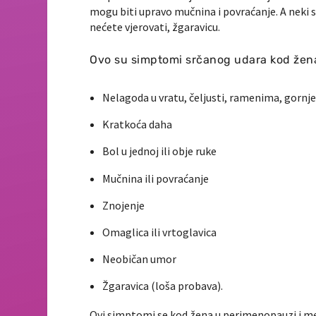
mogu biti upravo mučnina i povraćanje. A neki s
nećete vjerovati, žgaravicu.
Ovo su simptomi srčanog udara kod žena
Nelagoda u vratu, čeljusti, ramenima, gornjem
Kratkoća daha
Bol u jednoj ili obje ruke
Mučnina ili povraćanje
Znojenje
Omaglica ili vrtoglavica
Neobičan umor
Žgaravica (loša probava).
Ovi simptomi se kod žena u perimenopauzi i m