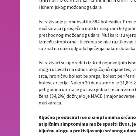
smrtnost iz svih uzroka i kombinacija smrti iz 
i ishemijskog moždanog udara.
Istraživanje je obuhvatilo 884 bolesnika. Prosječ
muškaraca (prosječna dob 67 naspram 60 godina)
prethodnog moždanog udara. Muškarci su vjerovat
između simptoma i liječenja se nije razlikovao
su znatno dužu odgodu liječenja nakon dolaska 
Istraživači su uporedili rizik od nepovoljnih i
mogli utjecati na odnos uključujući dijabetes, v
srca, hroničnu bolest bubrega, bolest perifernih
bolest arterije. Nakon 30 dana umrlo je 11,8% 
pet godina umrla je gotovo jedna trećina žena 
žena (34,2%) doživjelo je MACE (major adverse 
muškaraca.
Ključno je educirati se o simptomima srčanog
atipičnim simptomima može spasiti život, j
ključnu ulogu u preživljavanju srčanog udar