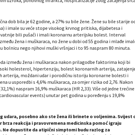
svih uzroka, ponovnog infarkta, hospitalizacije zbog zatajenja src
na dob bila je 62 godine, a 27% su bile žene. Žene su bile starije o
 i imale su veće stope visokog krvnog pritiska, dijabetesa i
nije bili pušači i imali koronarnu arterijsku bolest. Interval
 između žena i muškaraca, no žene u dobi od 55 godina i mlađe imal
u bolnicu nego njihovi muški vršnjaci i to 95 naspram 80 minuta.
shoda između žena i muškaraca nakon prilagodbe faktorima koji bi
isoki holesterol, hipertenziju, bolest koronarnih arterija, zatajenj
 arterija, moždani udar i porodičnu istoriju koronarne bolesti i
žena u usporedbi s 4,6% muškaraca, za omjer rizika od 2,76. Nakon
(32,1%) naspram 16,9% muškaraca (HR 2,33). Više od jedne trećine
cardiovascular events) unutar pet godina u poređenju s 19,8%
 udara, posebno ako ste žena ili brinete o voljenima. Svijest 
er brza reakcija i pravovremena medicinska pomoć igraju
a. Ne dopustite da atipični simptomi budu razlog za