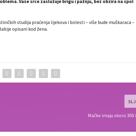
lema. Vaše srce zaslužuje brigu i pažnju, bez obzira na spol
iničkih studija praćenja lijekova i bolesti – više bude muškaraca –
slabije opisani kod žena.
SLJ
O
Mačke imaju skoro 300 i