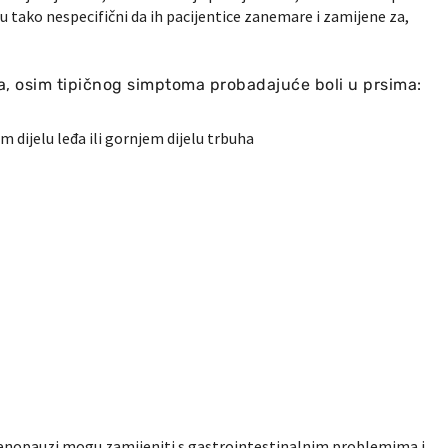
u tako nespecifični da ih pacijentice zanemare i zamijene za,
, osim tipičnog simptoma probadajuće boli u prsima:
 dijelu leđa ili gornjem dijelu trbuha
enopauzi mogu zamijeniti s gastrointestinalnim problemima i