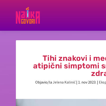
Tihi znakovi i me
atipični simptomi 
zdr
Objavio/la
Jelena Kalinić
|
1. nov 2023.
|
Eks