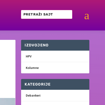
a
IZDVOJENO
HPV
Kolumne
KATEGORIJE
Debankeri