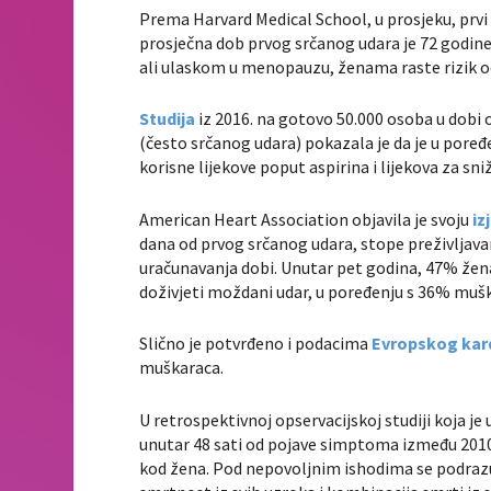
Prema Harvard Medical School, u prosjeku, prvi
prosječna dob prvog srčanog udara je 72 godin
ali ulaskom u menopauzu, ženama raste rizik o
Studija
iz 2016. na gotovo 50.000 osoba u dobi od
(često srčanog udara) pokazala je da je u pore
korisne lijekove poput aspirina i lijekova za sni
American Heart Association objavila je svoju
iz
dana od prvog srčanog udara, stope preživljava
uračunavanja dobi. Unutar pet godina, 47% žena k
doživjeti moždani udar, u poređenju s 36% muš
Slično je potvrđeno i podacima
Evropskog kar
muškaraca.
U retrospektivnoj opservacijskoj studiji koja je
unutar 48 sati od pojave simptoma između 2010. 
kod žena. Pod nepovoljnim ishodima se podraz