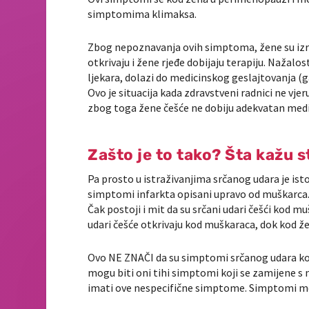
simptomima klimaksa.
Zbog nepoznavanja ovih simptoma, žene su izr
otkrivaju i žene rjeđe dobijaju terapiju. Naža
ljekara, dolazi do medicinskog geslajtovanja (
Ovo je situacija kada zdravstveni radnici ne vje
zbog toga žene češće ne dobiju adekvatan medi
Zašto je to tako? Šta kažu s
Pa prosto u istraživanjima srčanog udara je ist
simptomi infarkta opisani upravo od muškarca. 
Čak postoji i mit da su srčani udari češći kod 
udari češće otkrivaju kod muškaraca, dok kod ž
Ovo NE ZNAČI da su simptomi srčanog udara k
mogu biti oni tihi simptomi koji se zamijene s
imati ove nespecifične simptome. Simptomi mo