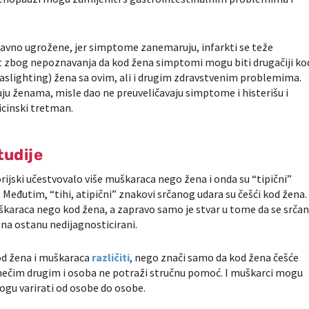
avno ugrožene, jer simptome zanemaruju, infarkti se teže
lost zbog nepoznavanja da kod žena simptomi mogu biti drugačiji ko
gaslighting) žena sa ovim, ali i drugim zdravstvenim problemima.
ruju ženama, misle dao ne preuveličavaju simptome i histerišu i
cinski tretman.
tudije
orijski učestvovalo više muškaraca nego žena i onda su “tipični”
Međutim, “tihi, atipični” znakovi srčanog udara su češći kod žena.
muškaraca nego kod žena, a zapravo samo je stvar u tome da se srčan
ena ostanu nedijagnosticirani.
od žena i muškaraca
različiti
, nego znači samo da kod žena češće
 nečim drugim i osoba ne potraži stručnu pomoć. I muškarci mogu
gu varirati od osobe do osobe.