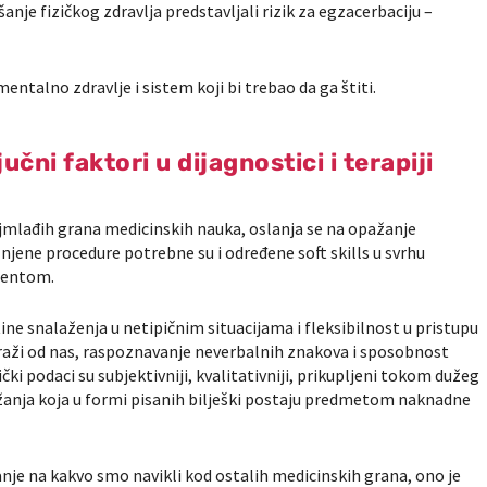
anje fizičkog zdravlja predstavljali rizik za egzacerbaciju –
entalno zdravlje i sistem koji bi trebao da ga štiti.
jučni faktori u dijagnostici i terapiji
jmlađih grana medicinskih nauka, oslanja se na opažanje
 njene procedure potrebne su i određene soft skills u svrhu
ijentom.
ine snalaženja u netipičnim situacijama i fleksibilnost u pristupu
traži od nas, raspoznavanje neverbalnih znakova i sposobnost
ički podaci su subjektivniji, kvalitativniji, prikupljeni tokom dužeg
ažanja koja u formi pisanih bilješki postaju predmetom naknadne
anje na kakvo smo navikli kod ostalih medicinskih grana, ono je