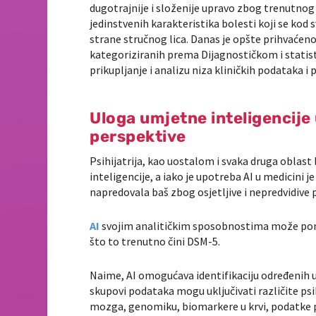
dugotrajnije i složenije upravo zbog trenutnog
jedinstvenih karakteristika bolesti koji se kod 
strane stručnog lica. Danas je opšte prihvaće
kategoriziranih prema Dijagnostičkom i statis
prikupljanje i analizu niza kliničkih podataka i
Uloga umjetne inteligencije u
perspektive
Psihijatrija, kao uostalom i svaka druga oblast
inteligencije, a iako je upotreba AI u medicini je
napredovala baš zbog osjetljive i nepredvidive p
AI
svojim analitičkim sposobnostima može pomo
što to trenutno čini DSM-5.
Naime, AI omogućava identifikaciju određenih u
skupovi podataka mogu uključivati različite ps
mozga, genomiku, biomarkere u krvi, podatke p