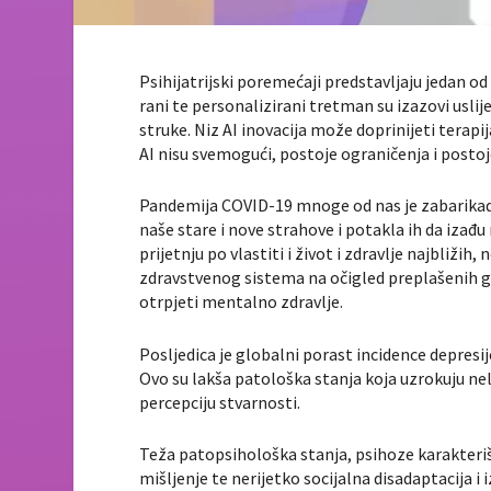
Psihijatrijski poremećaji predstavljaju jedan o
rani te personalizirani tretman su izazovi uslij
struke. Niz AI inovacija može doprinijeti terapi
AI nisu svemogući, postoje ograničenja i posto
Pandemija COVID-19 mnoge od nas je zabarikadir
naše stare i nove strahove i potakla ih da izađ
prijetnju po vlastiti i život i zdravlje najbliži
zdravstvenog sistema na očigled preplašenih gra
otrpjeti mentalno zdravlje.
Posljedica je globalni porast incidence depres
Ovo su lakša patološka stanja koja uzrokuju nel
percepciju stvarnosti.
Teža patopsihološka stanja, psihoze karakteriše
mišljenje te nerijetko socijalna disadaptacija i