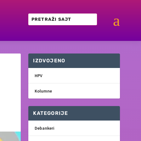
a
IZDVOJENO
HPV
Kolumne
KATEGORIJE
Debankeri