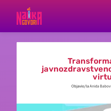
Transformac
javnozdravstvenog
virt
Objavio/la
Anida Babov