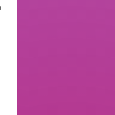
j
i
.
a