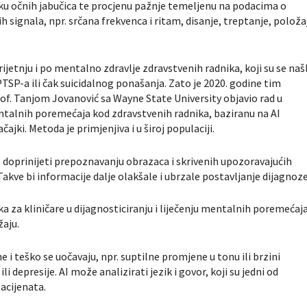
miku očnih jabučica te procjenu pažnje temeljenu na podacima o
ih signala, npr. srčana frekvenca i ritam, disanje, treptanje, položa
jetnju i po mentalno zdravlje zdravstvenih radnika, koji su se našl
PTSP-a ili čak suicidalnog ponašanja. Zato je 2020. godine tim
of. Tanjom Jovanović sa Wayne State University objavio rad u
talnih poremećaja kod zdravstvenih radnika, baziranu na AI
ajki. Metoda je primjenjiva i u široj populaciji.
 doprinijeti prepoznavanju obrazaca i skrivenih upozoravajućih
akve bi informacije dalje olakšale i ubrzale postavljanje dijagnoze
ka za kliničare u dijagnosticiranju i liječenju mentalnih poremećaj
žaju.
e i teško se uočavaju, npr. suptilne promjene u tonu ili brzini
 depresije. AI može analizirati jezik i govor, koji su jedni od
acijenata.