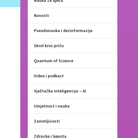
Nauka za djecu
Novosti
Pseudonauka i dezinformacije
Skrol kroz priču
Quantum of Science
Video i podkast
Vještačka inteligencija – AI
Umjetnost i nauka
Zanimljivosti
Zdravlje i ljepota