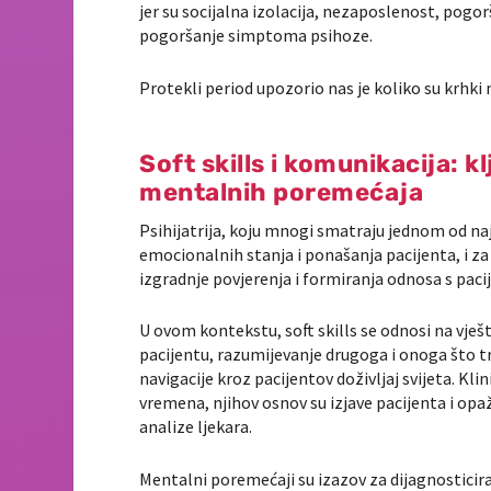
jer su socijalna izolacija, nezaposlenost, pogorš
pogoršanje simptoma psihoze.
Protekli period upozorio nas je koliko su krhki m
Soft skills i komunikacija: kl
mentalnih poremećaja
Psihijatrija, koju mnogi smatraju jednom od na
emocionalnih stanja i ponašanja pacijenta, i za
izgradnje povjerenja i formiranja odnosa s pac
U ovom kontekstu, soft skills se odnosi na vješt
pacijentu, razumijevanje drugoga i onoga što 
navigacije kroz pacijentov doživljaj svijeta. Klin
vremena, njihov osnov su izjave pacijenta i op
analize ljekara.
Mentalni poremećaji su izazov za dijagnosticir