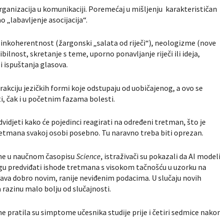
ganizacija u komunikaciji. Poremećaj u mišljenju karakterističan
o „labavljenje asocijacija“.
 inkoherentnost (žargonski „salata od riječi“), neologizme (nove
ibilnost, skretanje s teme, uporno ponavljanje riječi ili ideja,
i ispuštanja glasova.
rakciju jezičkih formi koje odstupaju od uobičajenog, a ovo se
i, čak i u početnim fazama bolesti.
edvidjeti kako će pojedinci reagirati na određeni tretman, što je
tretmana svakoj osobi posebno. Tu naravno treba biti oprezan.
ne u naučnom časopisu
Science
, istraživači su pokazali da AI model
ogu predviđati ishode tretmana s visokom tačnošću u uzorku na
ođava dobro novim, ranije neviđenim podacima. U slučaju novih
razinu malo bolju od slučajnosti.
ne pratila su simptome učesnika studije prije i četiri sedmice nako