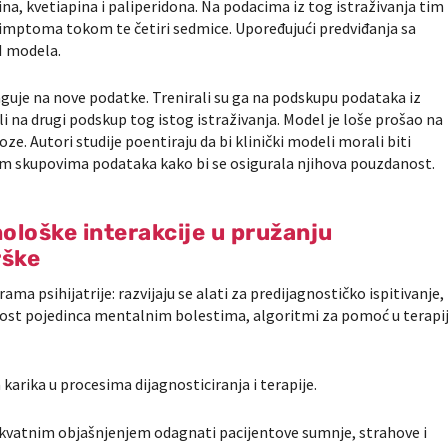
na, kvetiapina i paliperidona. Na podacima iz tog istraživanja tim
simptoma tokom te četiri sedmice. Upoređujući predviđanja sa
I modela.
aguje na nove podatke. Trenirali su ga na podskupu podataka iz
li na drugi podskup tog istog istraživanja. Model je loše prošao na
. Autori studije poentiraju da bi klinički modeli morali biti
ikim skupovima podataka kako bi se osigurala njihova pouzdanost.
nološke interakcije u pružanju
rške
a psihijatrije: razvijaju se alati za predijagnostičko ispitivanje,
nost pojedinca mentalnim bolestima, algoritmi za pomoć u terapij
a karika u procesima dijagnosticiranja i terapije.
dekvatnim objašnjenjem odagnati pacijentove sumnje, strahove i