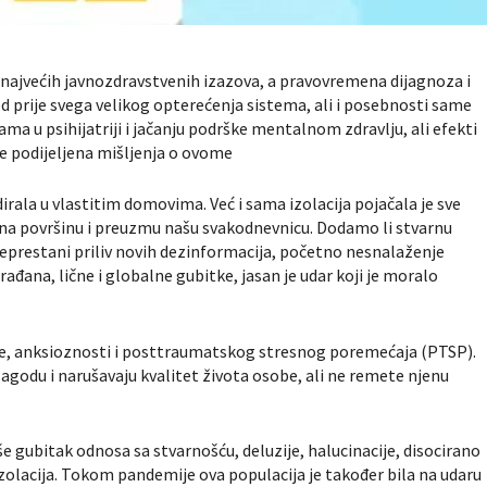
d najvećih javnozdravstvenih izazova, a pravovremena dijagnoza i
ed prije svega velikog opterećenja sistema, ali i posebnosti same
jama u psihijatriji i jačanju podrške mentalnom zdravlju, ali efekti
je podijeljena mišljenja o ovome
ala u vlastitim domovima. Već i sama izolacija pojačala je sve
u na površinu i preuzmu našu svakodnevnicu. Dodamo li stvarnu
h, neprestani priliv novih dezinformacija, početno nesnalaženje
đana, lične i globalne gubitke, jasan je udar koji je moralo
ije, anksioznosti i posttraumatskog stresnog poremećaja (PTSP).
agodu i narušavaju kvalitet života osobe, ali ne remete njenu
 gubitak odnosa sa stvarnošću, deluzije, halucinacije, disocirano
 izolacija. Tokom pandemije ova populacija je također bila na udaru