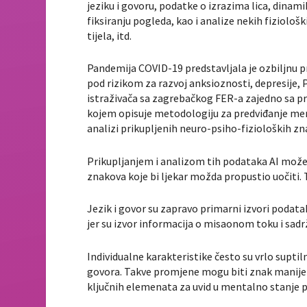
jeziku i govoru, podatke o izrazima lica, dina
fiksiranju pogleda, kao i analize nekih fiziološk
tijela, itd.
Pandemija COVID-19 predstavljala je ozbiljnu pri
pod rizikom za razvoj anksioznosti, depresije, 
istraživača sa zagrebačkog FER-a zajedno sa pr
kojem opisuje metodologiju za predviđanje men
analizi prikupljenih neuro-psiho-fizioloških znač
Prikupljanjem i analizom tih podataka AI može
znakova koje bi ljekar možda propustio uočiti. T
Jezik i govor su zapravo primarni izvori podata
jer su izvor informacija o misaonom toku i sadr
Individualne karakteristike često su vrlo suptiln
govora. Takve promjene mogu biti znak manije ili
ključnih elemenata za uvid u mentalno stanje p