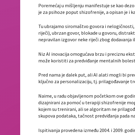
Poremećaj u mišljenju manifestuje se kao dezor
je za psihoze poput shizofrenije, a opisan je i ka
Tu ubrajamo siromaštvo govora i nelogičnosti,
riječi), ubrzan govor, blokade u govoru, distrakt
nepravilan izgovor neke riječi zbog dodavanja il
Niz AI inovacija omogućava brzu i preciznu ekst
može koristiti za predviđanje mentalnih bolest
Pred nama je dalek put, ali AI alati mogli bi pr
ključno za personalizaciju, tj. prilagođavanje 
Naime, u radu objavljenom početkom ove godi
dizajnirani za pomoć u terapiji shizofrenije m
kojem su trenirani, ali se algoritam ne prilag
skupova podataka, tačnost predviđanja pada na 
Ispitivanja provedena između 2004. i 2009. godi