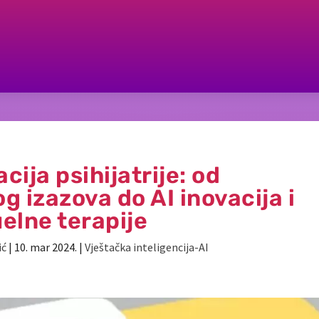
ija psihijatrije: od
 izazova do AI inovacija i
uelne terapije
ić
|
10. mar 2024.
|
Vještačka inteligencija-AI