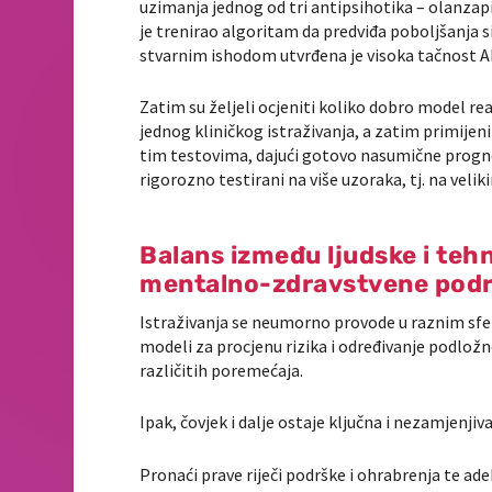
uzimanja jednog od tri antipsihotika – olanzapi
je trenirao algoritam da predviđa poboljšanja 
stvarnim ishodom utvrđena je visoka tačnost A
Zatim su željeli ocjeniti koliko dobro model re
jednog kliničkog istraživanja, a zatim primijeni
tim testovima, dajući gotovo nasumične prognoze
rigorozno testirani na više uzoraka, tj. na vel
Balans između ljudske i teh
mentalno-zdravstvene pod
Istraživanja se neumorno provode u raznim sferam
modeli za procjenu rizika i određivanje podlož
različitih poremećaja.
Ipak, čovjek i dalje ostaje ključna i nezamjenjiv
Pronaći prave riječi podrške i ohrabrenja te a