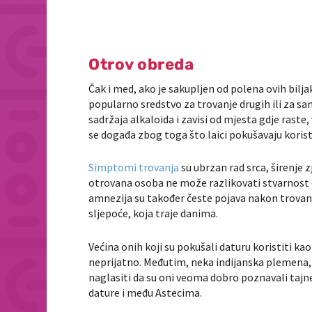
Otrov obreda
Čak i med, ako je sakupljen od polena ovih biljak
popularno sredstvo za trovanje drugih ili za sa
sadržaja alkaloida i zavisi od mjesta gdje raste
se događa zbog toga što laici pokušavaju koris
Simptomi trovanja
su ubrzan rad srca, širenje 
otrovana osoba ne može razlikovati stvarnost o
amnezija su također česte pojava nakon trovanj
sljepoće, koja traje danima.
Većina onih koji su pokušali daturu koristiti ka
neprijatno. Međutim, neka indijanska plemena, p
naglasiti da su oni veoma dobro poznavali tajne
dature i među Astecima.