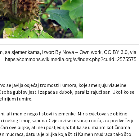
um, sa sjemenkama
, izvor: By Nova – Own work, CC BY 3.0, via
https://commons.wikimedia.org/w/index.php?curid=2575575
 se javlja osjećaj tromosti i umora, koje smenjuju vizuelne
 Osoba gubi svijest i zapada u dubok, paralizirajući san. Ukoliko se
lirijum i umire.
ovni, ali manje nego listovi i sjemenke. Miris cvjetova se obično
 i nekog finog sapuna. Cvjetovi se otvaraju noću, a u predvečerje
h čari ove biljke, ali ne i posljednja: biljka se u malim količinama
amen mudraca, datura je biljka koja štiti Kamen mudraca tako što