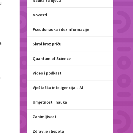
Nauka za djecu
u
Novosti
Pseudonauka i dezinformacije
a
Skrol kroz priču
Quantum of Science
Video i podkast
a
Vještačka inteligencija – AI
Umjetnost i nauka
Zanimljivosti
Zdravlje i ljepota