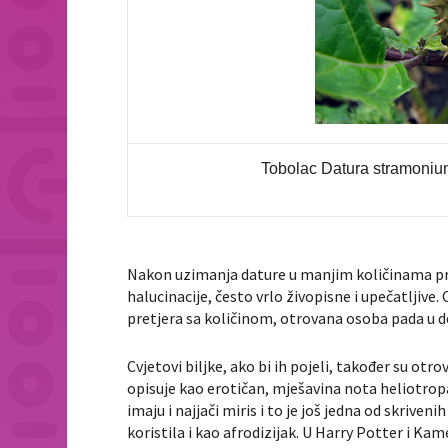
Tobolac Datura stramoni
Nakon uzimanja dature u manjim količinama prvo
halucinacije, često vrlo živopisne i upečatljive.
pretjera sa količinom, otrovana osoba pada u de
Cvjetovi biljke, ako bi ih pojeli, također su otr
opisuje kao erotičan, mješavina nota heliotropa
imaju i najjači miris i to je još jedna od skriveni
koristila i kao afrodizijak. U Harry Potter i K