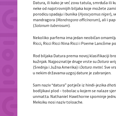
Datura, ili kako je već zovu tatula, smrduša ili k
neke od najotrovnijih biljaka koje možete zamis
porodicu spadaju i bunika (
Hyoscyamus niger
), v
mandragora (
Mandragora officinarum
), ali i pap
(
Solanum
tuberosum
).
Nekoliko parfema ima jedan neobičan omamljuju
Ricci, Ricci Ricci Nina Ricci i Poeme Lancôme p
Rod biljaka Datura prema novoj klasifikaciji br
kužnjak. Najpoznatije druge vrste su
Datura wri
(Srednja i Južna Amerika) i
Datura metel.
Sve vrs
u nekim državama uzgoj dature je zabranjen.
Sam naziv “datura” potječe iz hindi-jezika
dhat
bodljikavi plod – tobolac u kojem se nalaze sj
unmatta. Nathaniel Hawthorne spominje jednu v
Meksiku nosi naziv toloache.