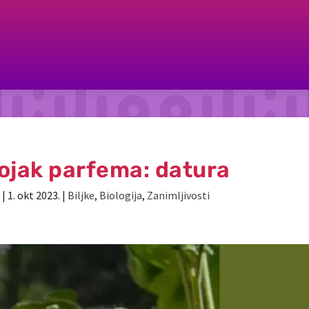
ojak parfema: datura
|
1. okt 2023.
|
Biljke
,
Biologija
,
Zanimljivosti