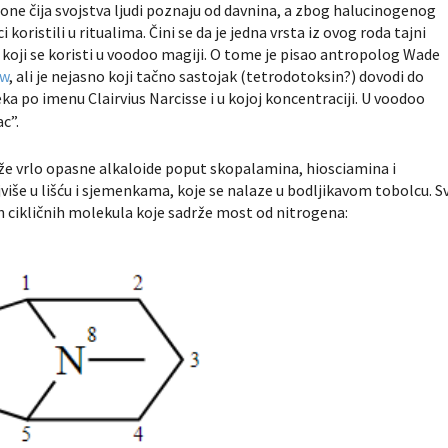
o one čija svojstva ljudi poznaju od davnina, a zbog halucinogenog
i koristili u ritualima. Čini se da je jedna vrsta iz ovog roda tajni
a koji se koristi u voodoo magiji. O tome je pisao antropolog Wade
ow
, ali je nejasno koji tačno sastojak (tetrodotoksin?) dovodi do
eka po imenu
Clairvius Narcisse
i u kojoj koncentraciji. U voodoo
c”.
drže vrlo opasne alkaloide poput skopalamina, hiosciamina i
iše u lišću i sjemenkama, koje se nalaze u bodljikavom tobolcu. Sv
ih cikličnih molekula koje sadrže most od nitrogena: