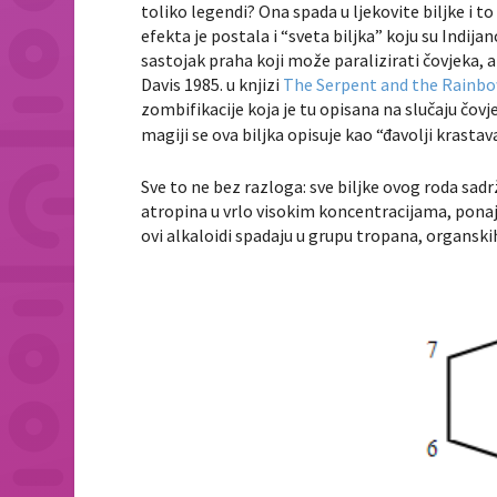
toliko legendi? Ona spada u ljekovite biljke i t
efekta je postala i “sveta biljka” koju su Indijanc
sastojak praha koji može paralizirati čovjeka, 
Davis 1985. u knjizi
The Serpent and the Rainb
zombifikacije koja je tu opisana na slučaju
čovj
magiji se ova biljka opisuje kao “đavolji krastava
Sve to ne bez razloga: sve biljke ovog roda sa
atropina u vrlo visokim koncentracijama, ponajv
ovi alkaloidi spadaju u grupu tropana, organsk