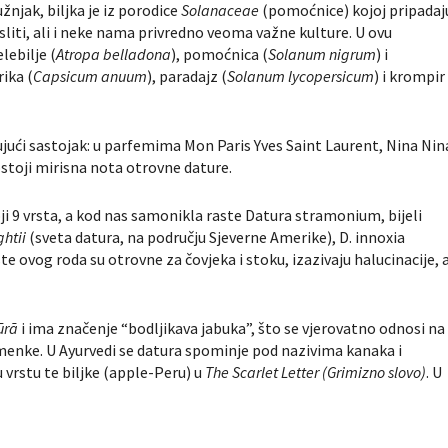
užnjak, biljka je iz porodice
Solanaceae
(pomoćnice) kojoj pripadaj
liti, ali i neke nama privredno veoma važne kulture. U ovu
elebilje (
Atropa belladona
), pomoćnica (
Solanum nigrum
) i
rika (
Capsicum anuum
), paradajz (
Solanum lycopersicum
) i krompir
ći sastojak: u parfemima Mon Paris Yves Saint Laurent, Nina Nin
ostoji mirisna nota otrovne dature.
oji 9 vrsta, a kod nas samonikla raste Datura stramonium, bijeli
ghtii
(sveta datura, na području Sjeverne Amerike), D. innoxia
te ovog roda su otrovne za čovjeka i stoku, izazivaju halucinacije, 
ūrā
i ima značenje “bodljikava jabuka”, što se vjerovatno odnosi na
emenke. U Ayurvedi se datura spominje pod nazivima kanaka i
rstu te biljke (apple-Peru) u
The Scarlet Letter (Grimizno slovo)
. U