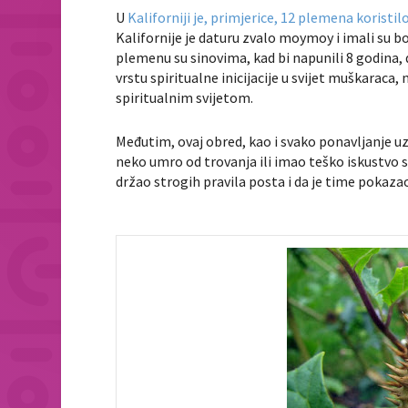
U
Kaliforniji je, primjerice, 12 plemena koristil
Kalifornije je daturu zvalo
moymoy
i imali su 
plemenu su sinovima, kad bi napunili 8 godina,
vrstu spiritualne inicijacije u svijet muškaraca,
spiritualnim svijetom.
Međutim, ovaj obred, kao i svako ponavljanje u
neko umro od trovanja ili imao teško iskustvo s
držao strogih pravila posta i da je time pokaz