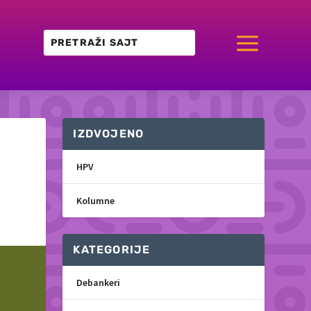
a
IZDVOJENO
HPV
Kolumne
KATEGORIJE
Debankeri