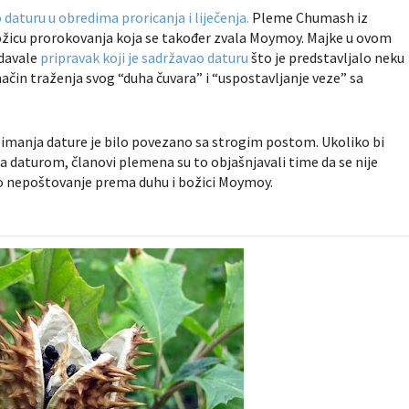
o daturu u obredima proricanja i liječenja.
Pleme Chumash iz
božicu prorokovanja koja se također zvala Moymoy. Majke u ovom
 davale
pripravak koji je sadržavao daturu
što je predstavljalo neku
 način traženja svog “duha čuvara” i “uspostavljanje veze” sa
zimanja dature je bilo povezano sa strogim postom. Ukoliko bi
a daturom, članovi plemena su to objašnjavali time da se nije
ao nepoštovanje prema duhu i božici Moymoy.