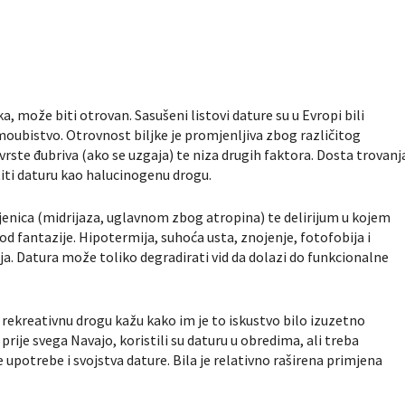
a, može biti otrovan. Sasušeni listovi dature su u Evropi bili
moubistvo. Otrovnost biljke je promjenljiva zbog različitog
, vrste đubriva (ako se uzgaja) te niza drugih faktora. Dosta trovanj
titi daturu kao halucinogenu drogu.
zjenica (midrijaza, uglavnom zbog atropina) te delirijum u kojem
d fantazije. Hipotermija, suhoća usta, znojenje, fotofobija i
a. Datura može toliko degradirati vid da dolazi do funkcionalne
o rekreativnu drogu kažu kako im je to iskustvo bilo izuzetno
rije svega Navajo, koristili su daturu u obredima, ali treba
 upotrebe i svojstva dature. Bila je relativno raširena primjena