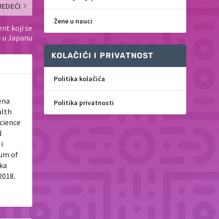
JEDEĆI
Žene u nauci
nt koji se
e u Japanu
KOLAČIĆI I PRIVATNOST
Politika kolačića
ena
Politika privatnosti
alth
Science
N
i
tum of
uka
2018.