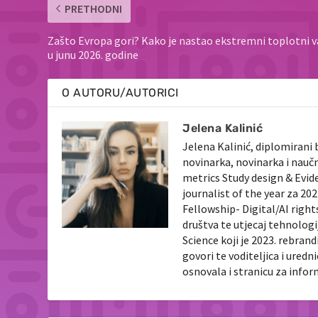
PRETHODNI
Zašto Evropa gori? Kako je nastao ekstremni toplotni v
u junu 2026. godine
O AUTORU/AUTORICI
Jelena Kalinić
Jelena Kalinić, diplomirani 
novinarka, novinarka i nauč
metrics Study design & Evid
journalist of the year za 2
Fellowship- Digital/AI righ
društva te utjecaj tehnologi
Science koji je 2023. rebran
govori te voditeljica i ured
osnovala i stranicu za info