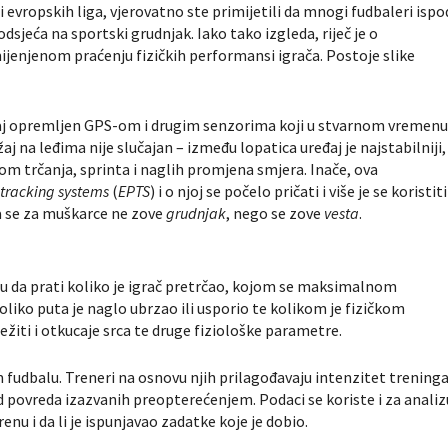
 evropskih liga, vjerovatno ste primijetili da mnogi fudbaleri ispo
odsjeća na sportski grudnjak. Iako tako izgleda, riječ je o
ijenjenom praćenju fizičkih performansi igrača. Postoje slike
eđaj opremljen GPS-om i drugim senzorima koji u stvarnom vremen
j na leđima nije slučajan – između lopatica uređaj je najstabilniji,
om trčanja, sprinta i naglih promjena smjera. Inače, ova
 tracking systems
(
EPTS
) i o njoj se počelo pričati i više je se koristiti
a se za muškarce ne zove
grudnjak
, nego se zove
vesta
.
 da prati koliko je igrač pretrčao, kojom se maksimalnom
oliko puta je naglo ubrzao ili usporio te kolikom je fizičkom
ežiti i otkucaje srca te druge fiziološke parametre.
udbalu. Treneri na osnovu njih prilagođavaju intenzitet treninga
d povreda izazvanih preopterećenjem. Podaci se koriste i za analiz
enu i da li je ispunjavao zadatke koje je dobio.