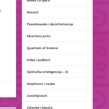
Nauka za djecu
k
Novosti
Pseudonauka i dezinformacije
Skrol kroz priču
Quantum of Science
Video i podkast
Vještačka inteligencija – AI
Umjetnost i nauka
Zanimljivosti
Zdravlje i ljepota