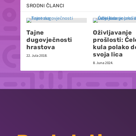
SRODNI ČLANCI
Tajne
Oživljavanje
dugovječnosti
prošlosti: Ćel
hrastova
kula polako d
svoja lica
22. Jula 2018.
8. Juna 2024.