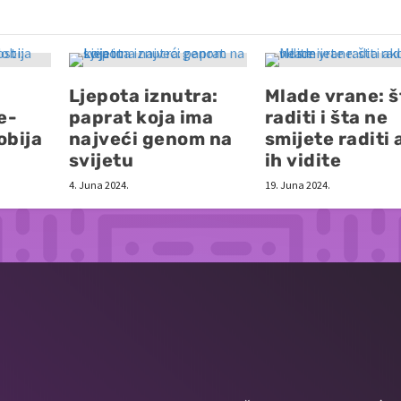
Ljepota iznutra:
Mlade vrane: š
e-
paprat koja ima
raditi i šta ne
obija
najveći genom na
smijete raditi 
svijetu
ih vidite
4. Juna 2024.
19. Juna 2024.