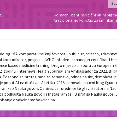
SL
al
Komachi-beni: neobični biljni pigme
tradicionalno koristio za šminkanj
biolog, MA komparativne književnosti, publicist, scitech, zdravstv
ni komunikator, posjeduje WHO infodemic manager certifikat i He
ence based medicine trening. Drugo mjesto u izboru za European 
022. godinu. Internews Health Journalism Ambassador za 2022. BIR
ts. Posebno zainteresirana za zdravstvo, odnos nauke, demokratije 
je poput AI na društvo i AI etiku. 2015. osnovala naučni blog Quan
diran kao Nauka govori. Osnivačica i urednice te glavni autor na Na
nica podkasta Nauka govori i Instagram te FB profila Nauka govori. 
rmisanje o vakcinama Vakcine.ba.