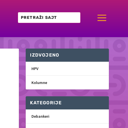
a
IZDVOJENO
HPV
Kolumne
KATEGORIJE
Debankeri