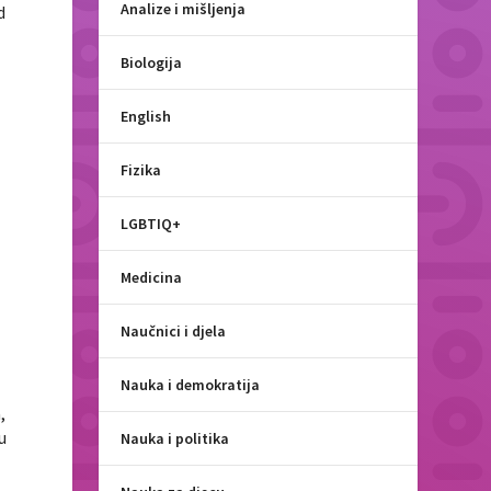
Analize i mišljenja
d
Biologija
English
u
Fizika
LGBTIQ+
Medicina
Naučnici i djela
Nauka i demokratija
,
u
Nauka i politika