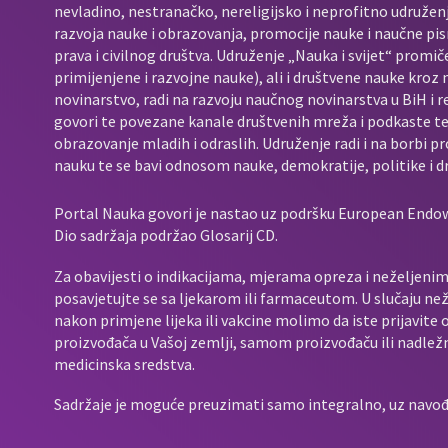
nevladino, nestranačko, nereligijsko i neprofitno udružen
razvoja nauke i obrazovanja, promocije nauke i naučne pis
prava i civilnog društva. Udruženje „Nauka i svijet“ promič
primijenjene i razvojne nauke), ali i društvene nauke kroz
novinarstvo, radi na razvoju naučnog novinarstva u BiH i 
govori te povezane kanale društvenih mreža i podkaste t
obrazovanje mladih i odraslih. Udruženje radi i na borbi p
nauku te se bavi odnosom nauke, demokratije, politike i d
Portal Nauka govori je nastao uz podršku European End
Dio sadržaja podržao Glosarij CD.
Za obavijesti o indikacijama, mjerama opreza i neželjenim 
posavjetujte se sa ljekarom ili farmaceutom. U slučaju neže
nakon primjene lijeka ili vakcine molimo da iste prijavit
proizvođača u Vašoj zemlji, samom proizvođaču ili nadležno
medicinska sredstva.
Sadržaje je moguće preuzimati samo integralno, uz navođen