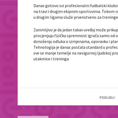
Danas gotovo svi profesionalni fudbalski klubovi
na travi i drugim ekipnim sportovima. Tokom n
u drugim ligama služe prvenstveno za treninge, 
Zanimljivo je da jedan takav uređaj može prikup
procjenjuju fizičku spremnost igrača samo od o
donošenju odluka o izmjenama, oporavku i plan
Tehnologija je danas postala standard u profes
sve se manje temelje na nesigurnoj ljudskoj pr
utakmice i treninga.
PODIJELI: