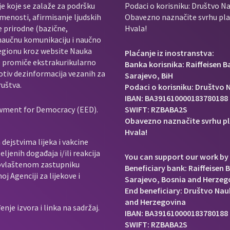
je koje se zalaže za podršku
Podaci o korisniku: Društvo Na
menosti, afirmisanje ljudskih
Obavezno naznačite svrhu plać
e prirodne (bazične,
Hvala!
 naučnu komunikaciju i naučno
regionu kroz website Nauka
Plaćanje iz inostranstva:
e promiče ekstrakurikularno
Banka korisnika: Raiffeisen 
rotiv dezinformacija vezanih za
Sarajevo, BiH
ruštva.
Podaci o korisniku: Društvo N
IBAN: BA391610000183780188
owment for Democracy (EED).
SWIFT: RZBABA2S
Obavezno naznačite svrhu pl
Hvala!
dejstvima lijeka i vakcine
ljenih događaja i/ili reakcija
You can support our work by 
e ovlaštenom zastupniku
Beneficiary bank: Raiffeisen 
j Agenciji za lijekove i
Sarajevo, Bosnia and Herzeg
End beneficiary: Društvo Nauk
and Herzegovina
je izvora i linka na sadržaj.
IBAN: BA391610000183780188
SWIFT: RZBABA2S