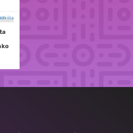
ta
ako