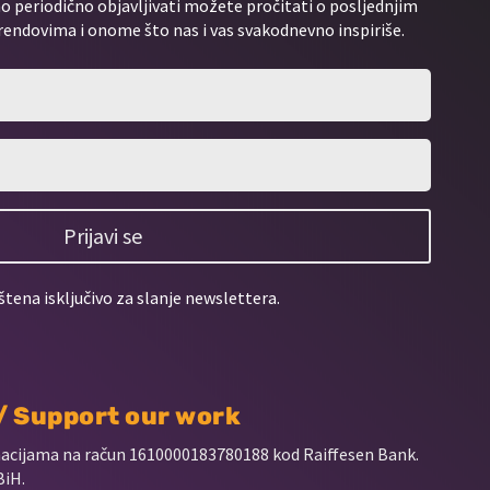
 periodično objavljivati možete pročitati o posljednjim
rendovima i onome što nas i vas svakodnevno inspiriše.
Prijavi se
štena isključivo za slanje newslettera.
 / Support our work
nacijama na račun
1610000183780188 kod Raiffesen Bank.
BiH.