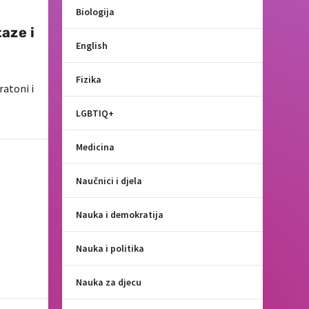
Biologija
aze i
English
Fizika
ratoni i
LGBTIQ+
Medicina
Naučnici i djela
Nauka i demokratija
Nauka i politika
Nauka za djecu