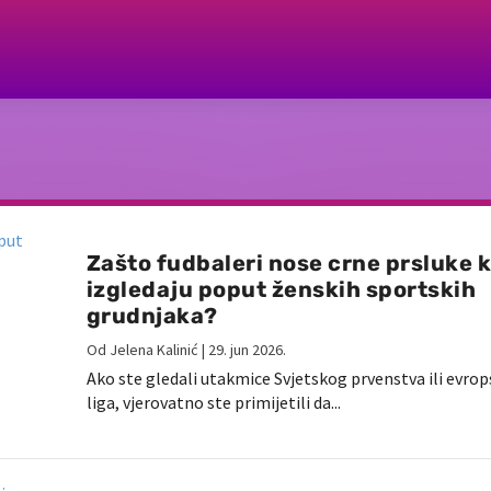
Zašto fudbaleri nose crne prsluke k
izgledaju poput ženskih sportskih
grudnjaka?
Od
Jelena Kalinić
|
29. jun 2026.
Ako ste gledali utakmice Svjetskog prvenstva ili evrop
liga, vjerovatno ste primijetili da...