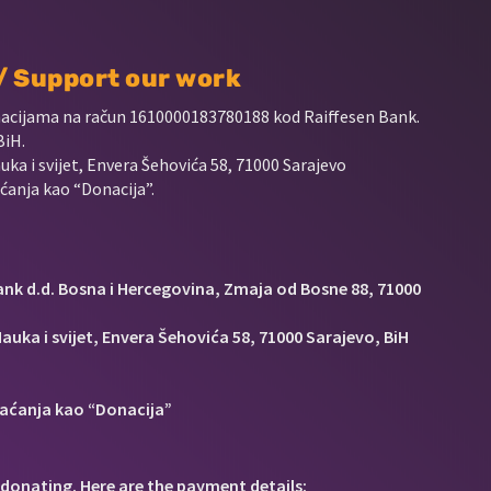
 / Support our work
nacijama na račun
1610000183780188 kod Raiffesen Bank.
BiH.
uka i svijet, Envera Šehovića 58, 71000 Sarajevo
anja kao “Donacija”.
Bank d.d. Bosna i Hercegovina, Zmaja od Bosne 88, 71000
auka i svijet, Envera Šehovića 58, 71000 Sarajevo, BiH
aćanja kao “Donacija”
donating. Here are the payment details: