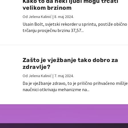
Kako to da neki ljudi mogu trčati
velikom brzinom
Od
Jelena Kalinić
|
8. maj 2024.
Usain Bolt, svjetski rekorder u sprintu, postiže obično 
trčanju prosječnu brzinu 37,57...
Zašto je vježbanje tako dobro za
zdravlje?
Od
Jelena Kalinić
|
7. maj 2024.
Da je vježbanje zdravo, to je prilično prihvaćeno mišlje
naučnici otkrivaju mehanizme na...