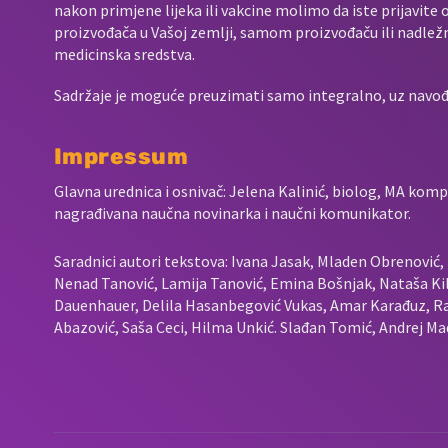
nakon primjene lijeka ili vakcine molimo da iste prijavit
proizvođača u Vašoj zemlji, samom proizvođaču ili nadležno
medicinska sredstva.
Sadržaje je moguće preuzimati samo integralno, uz navođen
Impressum
Glavna urednica i osnivač: Jelena Kalinić, biolog, MA komp
nagrađivana naučna novinarka i naučni komunikator.
Saradnici autori tekstova: Ivana Jasak, Mladen Obrenović, L
Nenad Tanović, Lamija Tanović, Emina Bošnjak, Nataša Kil
Dauenhauer, Delila Hasanbegović Vukas, Amar Karađuz, Ra
Abazović, Saša Ceci, Hilma Unkić. Slađan Tomić, Andrej Mad