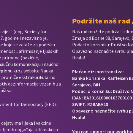
Podržite naš rad
vijet” (eng. Society for
Naš rad možete podržati i do
. godine i nezavisno je,
Zmaja od Bosne 88, Sarajevo, 
je koje se zalaže za podršku
Podaci o korisniku: Društvo Na
menosti, afirmisanje ljudskih
Obavezno naznačite svrhu plać
e prirodne (bazične,
Hvala!
 naučnu komunikaciju i naučno
regionu kroz website Nauka
Plaćanje iz inostranstva:
e promiče ekstrakurikularno
Banka korisnika: Raiffeisen 
rotiv dezinformacija vezanih za
Sarajevo, BiH
ruštva.
Podaci o korisniku: Društvo N
IBAN: BA391610000183780188
owment for Democracy (EED).
SWIFT: RZBABA2S
Obavezno naznačite svrhu pl
Hvala!
dejstvima lijeka i vakcine
ljenih događaja i/ili reakcija
You can support our work by 