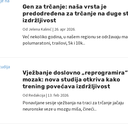
Gen za trčanje: naša vrsta je
predodređena za trčanje na duge st
izdržljivost
Od
Jelena Kalinić
|
26. apr 2026.
Već nekoliko godina, u našem regionu se održavaju ma
polumaratoni, trailovi, 5k i 10k...
Vježbanje doslovno „reprogramira“
mozak: nova studija otkriva kako
trening povećava izdržljivost
Od
Redakcija
|
13. feb 2026.
Ponavljane sesije vježbanja na traci za trčanje jačaju
neuronske veze u mozgu miša, čineći...