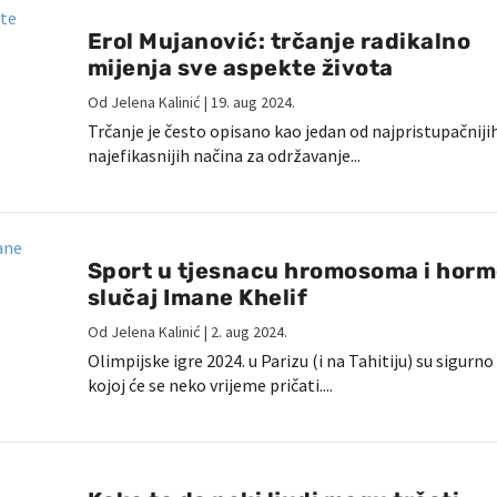
Erol Mujanović: trčanje radikalno
mijenja sve aspekte života
Od
Jelena Kalinić
|
19. aug 2024.
Trčanje je često opisano kao jedan od najpristupačnijih
najefikasnijih načina za održavanje...
Sport u tjesnacu hromosoma i horm
slučaj Imane Khelif
Od
Jelena Kalinić
|
2. aug 2024.
Olimpijske igre 2024. u Parizu (i na Tahitiju) su sigurn
kojoj će se neko vrijeme pričati....