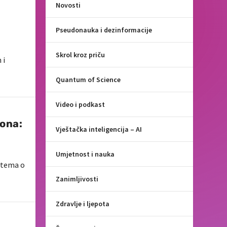
Novosti
Pseudonauka i dezinformacije
Skrol kroz priču
 i
Quantum of Science
Video i podkast
ona:
Vještačka inteligencija – AI
Umjetnost i nauka
o tema o
Zanimljivosti
Zdravlje i ljepota