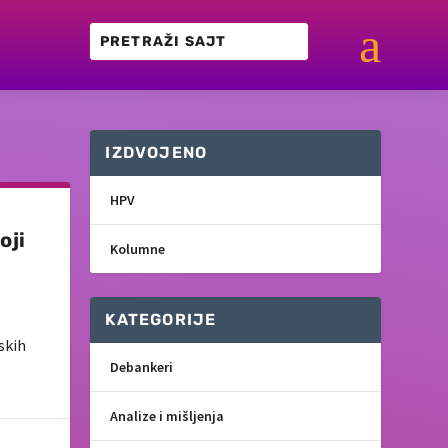
a
IZDVOJENO
HPV
oji
Kolumne
KATEGORIJE
skih
Debankeri
Analize i mišljenja