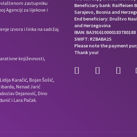
e ovlaštenom zastupniku
Beneficiary bank: Raiffeisen 
j Agenciji za lijekove i
Sarajevo, Bosnia and Herzeg
End beneficiary: Društvo Nauk
and Herzegovina
je izvora i linka na sadržaj.
IBAN: BA391610000183780188
SWIFT: RZBABA2S
Please note the payment pur
Thank you!
arativne književnosti,
idija Karačić, Bojan Šošić,
ibarda, Nenad Jarić
doslav Dejanović, Dino
unić i Lara Pačak.