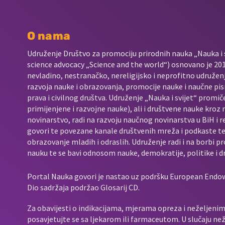
O nama
Udruženje Društvo za promociju prirodnih nauka „Nauka i s
science advocacy „Science and the world“) osnovano je 2017
nevladino, nestranačko, nereligijsko i neprofitno udružen
razvoja nauke i obrazovanja, promocije nauke i naučne pis
prava i civilnog društva. Udruženje „Nauka i svijet“ promič
primijenjene i razvojne nauke), ali i društvene nauke kroz
novinarstvo, radi na razvoju naučnog novinarstva u BiH i 
govori te povezane kanale društvenih mreža i podkaste t
obrazovanje mladih i odraslih. Udruženje radi i na borbi p
nauku te se bavi odnosom nauke, demokratije, politike i d
Portal Nauka govori je nastao uz podršku European End
Dio sadržaja podržao Glosarij CD.
Za obavijesti o indikacijama, mjerama opreza i neželjenim 
posavjetujte se sa ljekarom ili farmaceutom. U slučaju neže