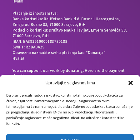
Hvala!
Plaćanje iz inostranstva:
Banka korisnika: Raiffeisen Bank d.d. Bosna i Hercegovina,
Zmaja od Bosne 88, 71000 Sarajevo, BiH
Podaci o korisniku: Društvo Nauka i svijet, Envera Šehovića 58,
71000 Sarajevo, BiH
IBAN: BA391610000183780188
SWIFT: RZBABA2S
Obavezno naznačite svrhu plaćanja kao “Donacija”
Hvala!
You can support our work by donating. Here are the payment
details:
Beneficiary bank: Raiffeisen Bank d.d. Bosna i Hercegovina,
Upravljajte saglasnostima
Zmaja od Bosne 88, 71000 Sarajevo, Bosnia and Herzegovina
End beneficiary: Društvo Nauka i svijet, Envera Šehovića 58,
Da bismo pružili najbolje iskustvo, koristimo tehnologije poput kolačića za
71000 Sarajevo, Bosnia and Herzegovina
čuvanje i/ili pristup informacijama o uređaju. Saglasnost sa ovim
IBAN: BA391610000183780188
tehnologijama će nam omogućiti da obrađujemo podatke kao što su ponašanje
SWIFT: RZBABA2S
pri pregledanju ili jedinstveni ID-ovi na ovoj veb lokaciji. Nepristanak ili
Please note the payment purpose as “Donation”
povlačenje saglasnosti može negativno uticati na određene karakteristike i
Thank you!
funkcije.