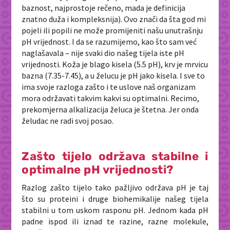
baznost, najprostoje rečeno, mada je definicija
znatno duža i kompleksnija). Ovo znači da šta god mi
pojeli ili popili ne može promijeniti našu unutrašnju
pH vrijednost. I da se razumijemo, kao što sam već
naglašavala – nije svaki dio našeg tijela iste pH
vrijednosti. Koža je blago kisela (5.5 pH), krv je mrvicu
bazna (7.35-7.45), a u želucu je pH jako kisela. I sve to
ima svoje razloga zašto i te uslove naš organizam
mora održavati takvim kakvi su optimalni. Recimo,
prekomjerna alkalizacija želuca je štetna. Jer onda
želudac ne radi svoj posao.
Zašto tijelo održava stabilne i
optimalne pH vrijednosti?
Razlog zašto tijelo tako pažljivo održava pH je taj
što su proteini i druge biohemikalije našeg tijela
stabilni u tom uskom rasponu pH. Jednom kada pH
padne ispod ili iznad te razine, razne molekule,