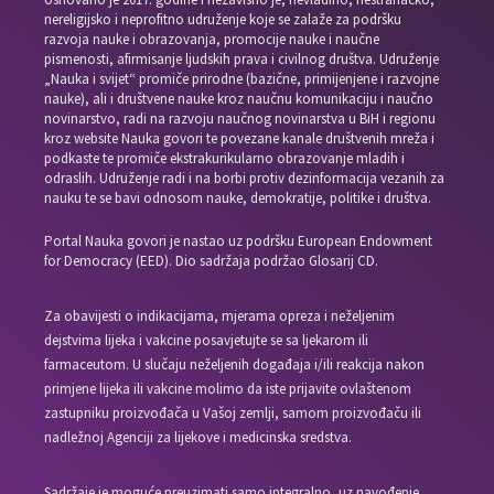
nereligijsko i neprofitno udruženje koje se zalaže za podršku
razvoja nauke i obrazovanja, promocije nauke i naučne
pismenosti, afirmisanje ljudskih prava i civilnog društva. Udruženje
„Nauka i svijet“ promiče prirodne (bazične, primijenjene i razvojne
nauke), ali i društvene nauke kroz naučnu komunikaciju i naučno
novinarstvo, radi na razvoju naučnog novinarstva u BiH i regionu
kroz website Nauka govori te povezane kanale društvenih mreža i
podkaste te promiče ekstrakurikularno obrazovanje mladih i
odraslih. Udruženje radi i na borbi protiv dezinformacija vezanih za
nauku te se bavi odnosom nauke, demokratije, politike i društva.
Portal Nauka govori je nastao uz podršku European Endowment
for Democracy (EED). Dio sadržaja podržao Glosarij CD.
Za obavijesti o indikacijama, mjerama opreza i neželjenim
dejstvima lijeka i vakcine posavjetujte se sa ljekarom ili
farmaceutom. U slučaju neželjenih događaja i/ili reakcija nakon
primjene lijeka ili vakcine molimo da iste prijavite ovlaštenom
zastupniku proizvođača u Vašoj zemlji, samom proizvođaču ili
nadležnoj Agenciji za lijekove i medicinska sredstva.
Sadržaje je moguće preuzimati samo integralno, uz navođenje