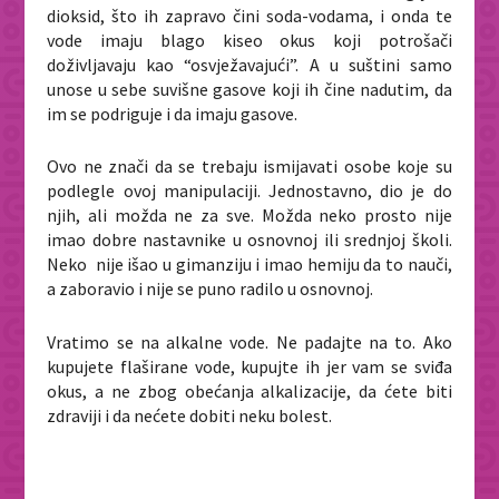
dioksid, što ih zapravo čini soda-vodama, i onda te
vode imaju blago kiseo okus koji potrošači
doživljavaju kao “osvježavajući”. A u suštini samo
unose u sebe suvišne gasove koji ih čine nadutim, da
im se podriguje i da imaju gasove.
Ovo ne znači da se trebaju ismijavati osobe koje su
podlegle ovoj manipulaciji. Jednostavno, dio je do
njih, ali možda ne za sve. Možda neko prosto nije
imao dobre nastavnike u osnovnoj ili srednjoj školi.
Neko nije išao u gimanziju i imao hemiju da to nauči,
a zaboravio i nije se puno radilo u osnovnoj.
Vratimo se na alkalne vode. Ne padajte na to. Ako
kupujete flaširane vode, kupujte ih jer vam se sviđa
okus, a ne zbog obećanja alkalizacije, da ćete biti
zdraviji i da nećete dobiti neku bolest.