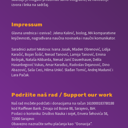
izvora i linka na sadržaj.
Impressum
Glavna urednica i osnivač: Jelena Kalinić, biolog, MA komparativne
književnosti, nagrađivana naučna novinarka i naučni komunikator.
Saradnici autori tekstova: Ivana Jasak, Mladen Obrenović, Lidija
Karačić, Bojan Šošić, Nenad Tanović, Lamija Tanović, Emina
Bošnjak, Nataša Kilibarda, Nenad Jarić Dauenhauer, Delila
Hasanbegović Vukas, Amar Karađuz, Radoslav Dejanović, Dino
Abazović, Saša Ceci, Hilma Unkić. Slađan Tomić, Andrej Madunić i
Lara Pačak.
Podržite naš rad / Support our work
Naš rad možete podržati i donacijama na račun
1610000183780188
kod Raiffesen Bank. Zmaja od Bosne 88, Sarajevo, BiH.
Podaci o korisniku: Društvo Nauka i svijet, Envera Šehovića 58,
71000 Sarajevo
Obavezno naznačite svrhu plaćanja kao “Donacija”.