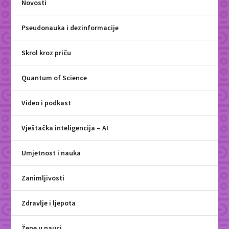
Novosti
Pseudonauka i dezinformacije
Skrol kroz priču
Quantum of Science
Video i podkast
Vještačka inteligencija – AI
Umjetnost i nauka
Zanimljivosti
Zdravlje i ljepota
Žene u nauci