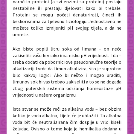
naročito proteini (a svi enzimi su proteini) postaju
nestabilne ili prestaju djelovati kako bi trebale.
Proteini se mogu početi denaturirati, čineći ih
beskorisnima za tjelesnu fiziologiju. Jednostavno ne
možete toliko izmijeniti pH svojeg tijela, a da ne
umrete.
Ako biste popili litru soka od limuna – on neće
zakiseliti vašu krv iako ima nisku pH vrijednost. I da –
treba dodati da pobornici ove pseudonaučne teorije o
alkalizaciji tvrde da limun alkalizira, što je suprotno
bilo kakvoj logici. Ako bi nešto i mogao uraditi,
limunov sok bi vas trebao zakiseliti a to se ne događa
zbog puferskih sistema održanja homeostaze pH
vrijednosti u našem organizmu.
Ista stvar se može reći za alkalnu vodu – bez obzira
koliko je voda alkalna, tijelo će je ublažiti. Ta alkalna
voda bit će neutralizirana čim dospije u vrlo kiseli
želudac. Ovisno o tome koja je hemikalija dodana u