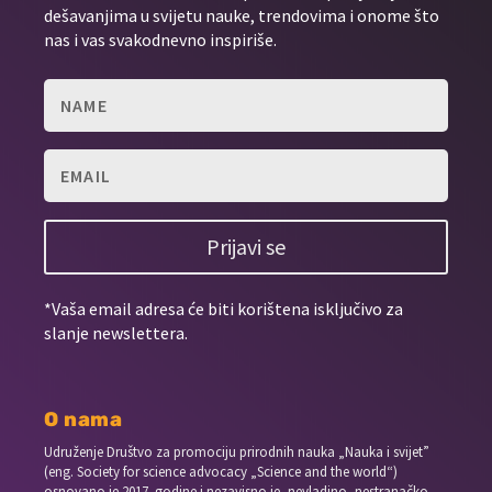
dešavanjima u svijetu nauke, trendovima i onome što
nas i vas svakodnevno inspiriše.
Prijavi se
*Vaša email adresa će biti korištena isključivo za
slanje newslettera.
O nama
Udruženje Društvo za promociju prirodnih nauka „Nauka i svijet”
(eng. Society for science advocacy „Science and the world“)
osnovano je 2017. godine i nezavisno je, nevladino, nestranačko,