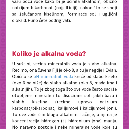
vašu bocu vode kako bi je učinila alkalnom, obično
natrijum bikarbonat (najjeftiniji), nakon što se spoji
sa želučanom kiselinom, formiraće sol i ugljični
dioksid. Puno ćete podrigivati.
Koliko je alkalna voda?
U suštini, većina mineralnih voda je slabo alkalna.
Recimo, ona čuvena Fiji je oko 8, a tu je negdje i Evian.
Obično se
pH mineralnih voda
kreće od slabo kiselo
(oko 6 najniže) do slabo alkalno (oko 8, mada ima i
alkalnijih). To je zbog toga što ove vode često sadrže
otopljene minerale i to disocirane soli jakih baza i
slabih kiselina (recimo upravo natrijum
karbonat/bikarbonat, kalijumovi i kalcijumovi joni).
To ove vode čini blago alkalnim. Tačnije, u njima je
koncentracija hidrogen (tj. hidronijum jona) manja.
No naravno postoje i neke mineralne vode koje su