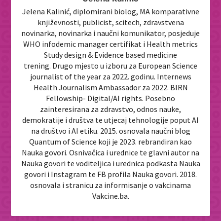
Jelena Kalinić, diplomirani biolog, MA komparativne
književnosti, publicist, scitech, zdravstvena
novinarka, novinarka i naučni komunikator, posjeduje
WHO infodemic manager certifikat i Health metrics
Study design & Evidence based medicine
trening. Drugo mjesto u izboru za European Science
journalist of the year za 2022. godinu. Internews
Health Journalism Ambassador za 2022. BIRN
Fellowship- Digital/AI rights. Posebno
zainteresirana za zdravstvo, odnos nauke,
demokratije i društva te utjecaj tehnologije poput AI
na društvo i AI etiku. 2015. osnovala naučni blog
Quantum of Science koji je 2023. rebrandiran kao
Nauka govori. Osnivačica i urednice te glavni autor na
Nauka govori te voditeljica i urednica podkasta Nauka
govori i Instagram te FB profila Nauka govori. 2018.
osnovala i stranicu za informisanje o vakcinama
Vakcine.ba.