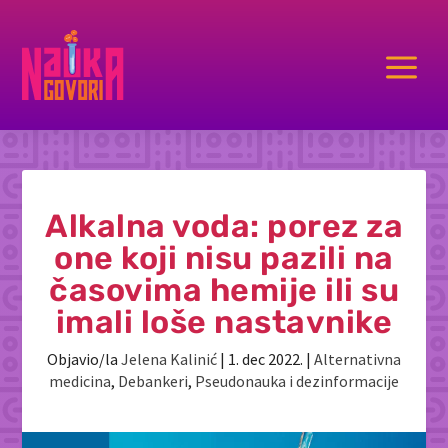
a
Alkalna voda: porez za
one koji nisu pazili na
časovima hemije ili su
imali loše nastavnike
Objavio/la
Jelena Kalinić
|
1. dec 2022.
|
Alternativna
medicina
,
Debankeri
,
Pseudonauka i dezinformacije