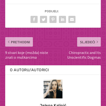
PODIJELI:
PRETHODNI
SLJEDEĆI
9 stvari koje (možda) niste
Chiropractic and Its
znali o muškarcima
Unscientific Dogmas
O AUTORU/AUTORICI
Jelena Kalinić