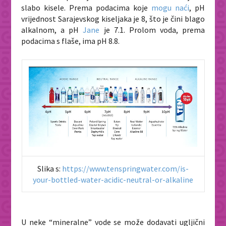
slabo kisele. Prema podacima koje
mogu naći
, pH
vrijednost Sarajevskog kiseljaka je 8, što je čini blago
alkalnom, a pH
Jane
je 7.1. Prolom voda, prema
podacima s flaše, ima pH 8.8.
Slika s:
https://www.tenspringwater.com/is-
your-bottled-water-acidic-neutral-or-alkaline
U neke “mineralne” vode se može dodavati ugljični