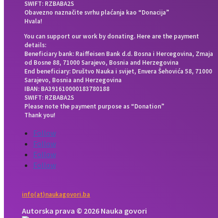
SWIFT: RZBABA2S
Obavezno naznačite svrhu plaćanja kao “Donacija”
Hvala!
You can support our work by donating. Here are the payment
details:
Beneficiary bank: Raiffeisen Bank d.d. Bosna i Hercegovina, Zmaja
od Bosne 88, 71000 Sarajevo, Bosnia and Herzegovina
End beneficiary: Društvo Nauka i svijet, Envera Šehovića 58, 71000
Sarajevo, Bosnia and Herzegovina
IBAN: BA391610000183780188
SWIFT: RZBABA2S
Please note the payment purpose as “Donation”
Thank you!
Follow
Follow
Follow
Follow
info(at)naukagovori.ba
Autorska prava © 2026 Nauka govori