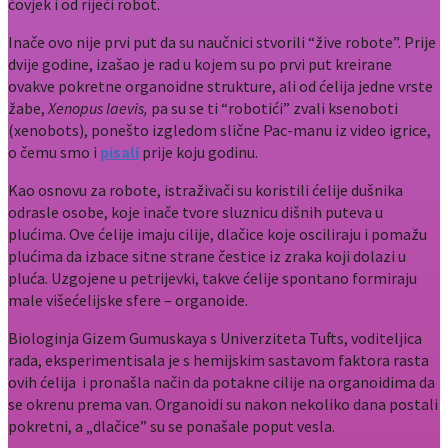
čovjek i od riječi robot.
Inače ovo nije prvi put da su naučnici stvorili “žive robote”. Prije
dvije godine, izašao je rad u kojem su po prvi put kreirane
ovakve pokretne organoidne strukture, ali od ćelija jedne vrste
žabe,
Xenopus laevis,
pa su se ti “robotići” zvali ksenoboti
(xenobots), ponešto izgledom slične Pac-manu iz video igrice,
o čemu smo i
pisali
prije koju godinu.
Kao osnovu za robote, istraživači su koristili ćelije dušnika
odrasle osobe, koje inače tvore sluznicu dišnih puteva u
plućima. Ove ćelije imaju cilije, dlačice koje osciliraju i pomažu
plućima da izbace sitne strane čestice iz zraka koji dolazi u
pluća. Uzgojene u petrijevki, takve ćelije spontano formiraju
male višećelijske sfere – organoide.
Biologinja Gizem Gumuskaya s Univerziteta Tufts, voditeljica
rada, eksperimentisala je s hemijskim sastavom faktora rasta
ovih ćelija i pronašla način da potakne cilije na organoidima da
se okrenu prema van. Organoidi su nakon nekoliko dana postali
pokretni, a „dlačice” su se ponašale poput vesla.