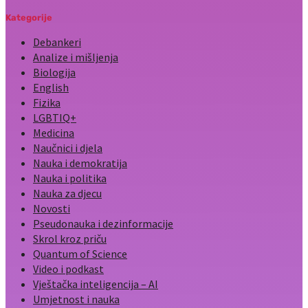
Kategorije
Debankeri
Analize i mišljenja
Biologija
English
Fizika
LGBTIQ+
Medicina
Naučnici i djela
Nauka i demokratija
Nauka i politika
Nauka za djecu
Novosti
Pseudonauka i dezinformacije
Skrol kroz priču
Quantum of Science
Video i podkast
Vještačka inteligencija – AI
Umjetnost i nauka