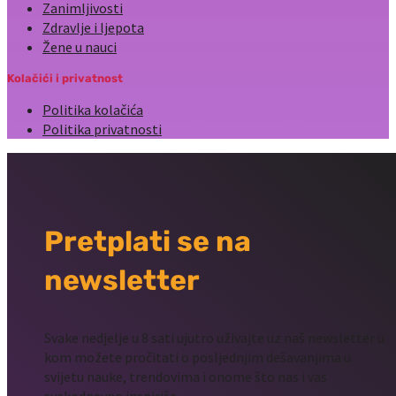
Zanimljivosti
Zdravlje i ljepota
Žene u nauci
Kolačići i privatnost
Politika kolačića
Politika privatnosti
Pretplati se na
newsletter
Svake nedjelje u 8 sati ujutro uživajte uz naš newsletter u
kom možete pročitati o posljednjim dešavanjima u
svijetu nauke, trendovima i onome što nas i vas