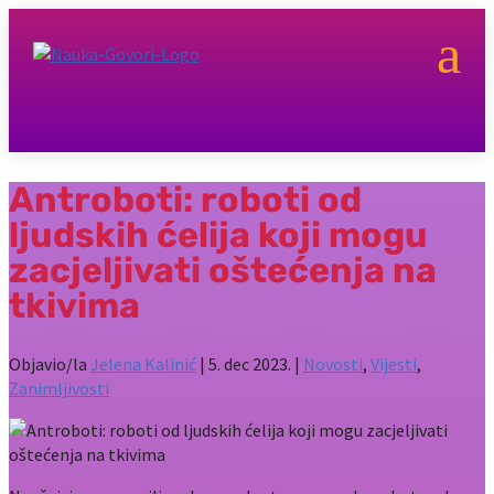
a
Antroboti: roboti od
ljudskih ćelija koji mogu
zacjeljivati oštećenja na
tkivima
Objavio/la
Jelena Kalinić
|
5. dec 2023.
|
Novosti
,
Vijesti
,
Zanimljivosti