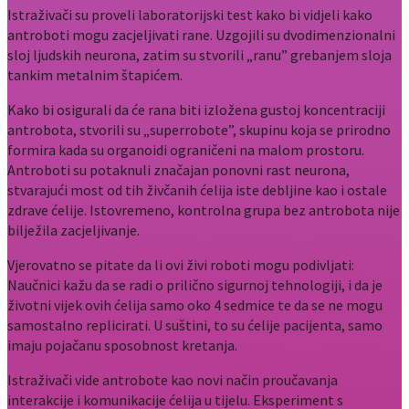
Istraživači su proveli laboratorijski test kako bi vidjeli kako
antroboti mogu zacjeljivati rane. Uzgojili su dvodimenzionalni
sloj ljudskih neurona, zatim su stvorili „ranu” grebanjem sloja
tankim metalnim štapićem.
Kako bi osigurali da će rana biti izložena gustoj koncentraciji
antrobota, stvorili su „superrobote”, skupinu koja se prirodno
formira kada su organoidi ograničeni na malom prostoru.
Antroboti su potaknuli značajan ponovni rast neurona,
stvarajući most od tih živčanih ćelija iste debljine kao i ostale
zdrave ćelije. Istovremeno, kontrolna grupa bez antrobota nije
bilježila zacjeljivanje.
Vjerovatno se pitate da li ovi živi roboti mogu podivljati:
Naučnici kažu da se radi o prilično sigurnoj tehnologiji, i da je
životni vijek ovih ćelija samo oko 4 sedmice te da se ne mogu
samostalno replicirati. U suštini, to su ćelije pacijenta, samo
imaju pojačanu sposobnost kretanja.
Istraživači vide antrobote kao novi način proučavanja
interakcije i komunikacije ćelija u tijelu. Eksperiment s