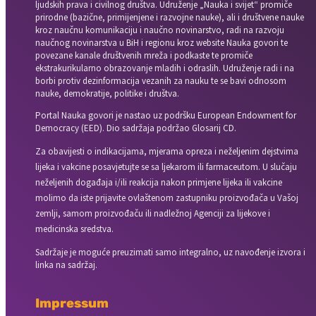
ljudskih prava i civilnog društva. Udruženje „Nauka i svijet“ promiče
prirodne (bazične, primijenjene i razvojne nauke), ali i društvene nauke
kroz naučnu komunikaciju i naučno novinarstvo, radi na razvoju
naučnog novinarstva u BiH i regionu kroz website Nauka govori te
povezane kanale društvenih mreža i podkaste te promiče
ekstrakurikularno obrazovanje mladih i odraslih. Udruženje radi i na
borbi protiv dezinformacija vezanih za nauku te se bavi odnosom
nauke, demokratije, politike i društva.
Portal Nauka govori je nastao uz podršku European Endowment for
Democracy (EED). Dio sadržaja podržao Glosarij CD.
Za obavijesti o indikacijama, mjerama opreza i neželjenim dejstvima
lijeka i vakcine posavjetujte se sa ljekarom ili farmaceutom. U slučaju
neželjenih događaja i/ili reakcija nakon primjene lijeka ili vakcine
molimo da iste prijavite ovlaštenom zastupniku proizvođača u Vašoj
zemlji, samom proizvođaču ili nadležnoj Agenciji za lijekove i
medicinska sredstva.
Sadržaje je moguće preuzimati samo integralno, uz navođenje izvora i
linka na sadržaj.
Impressum