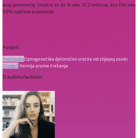
ovaj poremećaj. Smatra se da ih oko 37.2 miliona, što čini oko
0.5% svjetske populacije.
Podijeli:
Prethodni
Optogenetika djelimično vratila vid slijepoj osobi
Sljedeći
Hemija arome trešanja
O autoru/autorici