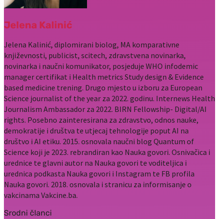
Jelena Kalinić
Jelena Kalinić, diplomirani biolog, MA komparativne
književnosti, publicist, scitech, zdravstvena novinarka,
novinarka i naučni komunikator, posjeduje WHO infodemic
manager certifikat i Health metrics Study design & Evidence
based medicine trening. Drugo mjesto u izboru za European
Science journalist of the year za 2022. godinu. Internews Health
Journalism Ambassador za 2022. BIRN Fellowship- Digital/AI
rights. Posebno zainteresirana za zdravstvo, odnos nauke,
demokratije i društva te utjecaj tehnologije poput AI na
društvo i AI etiku. 2015. osnovala naučni blog Quantum of
Science koji je 2023. rebrandiran kao Nauka govori. Osnivačica i
urednice te glavni autor na Nauka govori te voditeljica i
urednica podkasta Nauka govori i Instagram te FB profila
Nauka govori. 2018. osnovala i stranicu za informisanje o
vakcinama Vakcine.ba.
Srodni članci