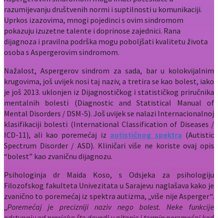
razumijevanju društvenih normi i suptilnosti u komunikaciji.
Uprkos izazovima, mnogi pojedinci s ovim sindromom
pokazuju izuzetne talente i doprinose zajednici. Rana
dijagnoza i pravilna podrška mogu poboljšati kvalitetu života
osoba s Aspergerovim sindromom.
Nažalost, Aspergerov sindrom za sada, bar u kolokvijalnim
krugovima, još uvijek nosi taj naziv, a tretira se kao bolest, iako
je još 2013. uklonjen iz Dijagnostičkog i statističkog priručnika
mentalnih bolesti (Diagnostic and Statistical Manual of
Mental Disorders / DSM-5). Još uvijek se nalazi Internacionalnoj
klasifikaciji bolesti (International Classification of Diseases /
ICD-11), ali kao poremećaj iz
autističnog spektra
(Autistic
Spectrum Disorder / ASD). Kliničari više ne koriste ovaj opis
“bolest” kao zvaničnu dijagnozu.
Psihologinja dr Maida Koso, s Odsjeka za psihologiju
Filozofskog fakulteta Univezitata u Sarajevu naglašava kako je
zvanično to poremećaj iz spektra autizma, „više nije Asperger“.
„
Poremećaj je precizniji naziv nego bolest. Neke funkcije
odstupaju od prosjeka što dovodi u pitanje i termin poremećaj kod