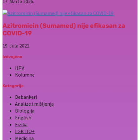
17. Marta 2026.
Azitromicin (Sumamed) nije efikasan za
COVID-19
19. Jula 2021.
Izdvojeno
HPV
Kolumne
Kategorije
Debankeri
Analize i mišljenja
Biologija
English
Fizika
LGBTIQ+
Medicina