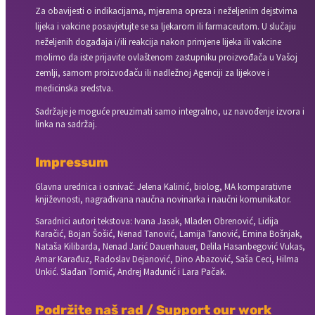
Za obavijesti o indikacijama, mjerama opreza i neželjenim dejstvima
lijeka i vakcine posavjetujte se sa ljekarom ili farmaceutom. U slučaju
neželjenih događaja i/ili reakcija nakon primjene lijeka ili vakcine
molimo da iste prijavite ovlaštenom zastupniku proizvođača u Vašoj
zemlji, samom proizvođaču ili nadležnoj Agenciji za lijekove i
medicinska sredstva.
Sadržaje je moguće preuzimati samo integralno, uz navođenje izvora i
linka na sadržaj.
Impressum
Glavna urednica i osnivač: Jelena Kalinić, biolog, MA komparativne
književnosti, nagrađivana naučna novinarka i naučni komunikator.
Saradnici autori tekstova: Ivana Jasak, Mladen Obrenović, Lidija
Karačić, Bojan Šošić, Nenad Tanović, Lamija Tanović, Emina Bošnjak,
Nataša Kilibarda, Nenad Jarić Dauenhauer, Delila Hasanbegović Vukas,
Amar Karađuz, Radoslav Dejanović, Dino Abazović, Saša Ceci, Hilma
Unkić. Slađan Tomić, Andrej Madunić i Lara Pačak.
Podržite naš rad / Support our work