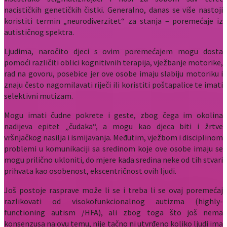
nacističkih genetičkih čistki. Generalno, danas se više nastoji
koristiti termin „neurodiverzitet“ za stanja – poremećaje iz
autističnog spektra.
Ljudima, naročito djeci s ovim poremećajem mogu dosta
pomoći različiti oblici kognitivnih terapija, vježbanje motorike,
rad na govoru, posebice jer ove osobe imaju slabiju motoriku i
znaju često nagomilavati riječi ili koristiti poštapalice te imati
selektivni mutizam.
Mogu imati čudne pokrete i geste, zbog čega im okolina
nadijeva epitet „čudaka“, a mogu kao djeca biti i žrtve
vršnjačkog nasilja i ismijavanja. Međutim, vježbom i disciplinom
problemi u komunikaciji sa sredinom koje ove osobe imaju se
mogu prilično ukloniti, do mjere kada sredina neke od tih stvari
prihvata kao osobenost, ekscentričnost ovih ljudi.
Još postoje rasprave može li se i treba li se ovaj poremećaj
razlikovati od visokofunkcionalnog autizma (highly-
functioning autism /HFA), ali zbog toga što još nema
konsenzusa na ovu temu, nije tačno ni utvrđeno koliko ljudi ima