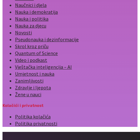
Naučnici i djela
Nauka i demokratija
Nauka i politika
Nauka za djecu
Novosti
Pseudonauka i dezinformacije
Skrol kroz priču
Quantum of Science
Video i podkast
Vještačka inteligencija – AI
Umjetnost i nauka
Zanimljivosti
Zdravlje i ljepota
Žene u nauci
Kolačići i privatnost
Politika kolačića
Politika privatnosti