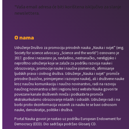
*Vaša email adresa će biti korištena isključivo za slanje
newslettera.
O nama
Udruženje Društvo za promociju prirodnih nauka „Nauka i svijet” (eng.
Society for science advocacy „Science and the world“) osnovano je
2017. godine i nezavisno je, nevladino, nestranačko, nereligijsko i
neprofitno udruženje koje se zalaže za podršku razvoja nauke i
obrazovanja, promocije nauke i naučne pismenosti, afirmisanje
ljudskih prava i civilnog društva. Udruženje „Nauka i svijet“ promiče
prirodne (bazične, primijenjene i razvojne nauke), ali i društvene nauke
kroz naučnu komunikaciju i naučno novinarstvo, radi na razvoju
naučnog novinarstva u BiH i regionu kroz website Nauka govori te
povezane kanale društvenih mreža i podkaste te promiče
ekstrakurikularno obrazovanje mladih i odraslih. Udruženje radi i na
borbi protiv dezinformacija vezanih za nauku te se bavi odnosom
nauke, demokratije, politike i društva.
Portal Nauka govori je nastao uz podršku European Endowment for
Democracy (EED). Dio sadržaja podržao Glosarij CD.