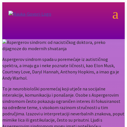
a
Aspergerov sindrom spada u poremećaje iz autističnog
spektra, a imaju ga i neke poznate ličnosti, kao Elon Musk,
Courtney Love, Daryl Hannah, Anthony Hopkins, a imao ga je
Andy Warhol.
To je neurobiološki poremećaj koji utječe na socijalne
interakcije, komunikaciju i ponašanje. Osobe s Aspergerovim
sindromom često pokazuju ograničen interes ili fokusiranost
na određene teme, s visokom razinom stručnosti u tim
područjima. Izazovi u interpretaciji neverbalnih znakova, poput
mimike lica ili gestikulacije, često su prisutni. Ljudi s
Aspergerovim sindromom mogu imati poteškoće u