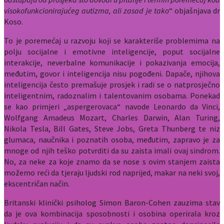
visokofunkcionirajućeg autizma, ali zasad je tako
“ objašnjava dr
Koso.
To je poremećaj u razvoju koji se karakteriše problemima na
polju socijalne i emotivne inteligencije, poput socijalne
interakcije, neverbalne komunikacije i pokazivanja emocija,
međutim, govor i inteligencija nisu pogođeni. Dapače, njihova
inteligencija često premašuje prosjek i radi se o natprosječno
inteligentnim, radoznalim i talentovanim osobama. Ponekad
se kao primjeri „aspergerovaca“ navode Leonardo da Vinci,
Wolfgang Amadeus Mozart, Charles Darwin, Alan Turing,
Nikola Tesla, Bill Gates, Steve Jobs, Greta Thunberg te niz
glumaca, naučnika i poznatih osoba, međutim, zapravo je za
mnoge od njih teško potvrditi da su zaista imali ovaj sindrom.
No, za neke za koje znamo da se nose s ovim stanjem zaista
možemo reći da tjeraju ljudski rod naprijed, makar na neki svoj,
ekscentričan način.
Britanski klinički psiholog Simon Baron-Cohen zauzima stav
da je ova kombinacija sposobnosti i osobina operirala kroz