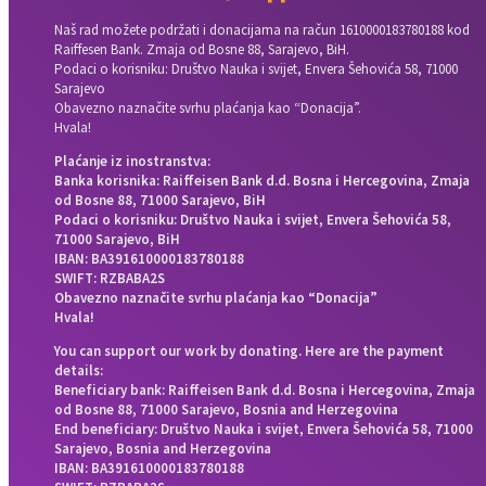
Naš rad možete podržati i donacijama na račun
1610000183780188 kod
Raiffesen Bank. Zmaja od Bosne 88, Sarajevo, BiH.
Podaci o korisniku: Društvo Nauka i svijet, Envera Šehovića 58, 71000
Sarajevo
Obavezno naznačite svrhu plaćanja kao “Donacija”.
Hvala!
Plaćanje iz inostranstva:
Banka korisnika: Raiffeisen Bank d.d. Bosna i Hercegovina, Zmaja
od Bosne 88, 71000 Sarajevo, BiH
Podaci o korisniku: Društvo Nauka i svijet, Envera Šehovića 58,
71000 Sarajevo, BiH
IBAN: BA391610000183780188
SWIFT: RZBABA2S
Obavezno naznačite svrhu plaćanja kao “Donacija”
Hvala!
You can support our work by donating. Here are the payment
details:
Beneficiary bank: Raiffeisen Bank d.d. Bosna i Hercegovina, Zmaja
od Bosne 88, 71000 Sarajevo, Bosnia and Herzegovina
End beneficiary: Društvo Nauka i svijet, Envera Šehovića 58, 71000
Sarajevo, Bosnia and Herzegovina
IBAN: BA391610000183780188