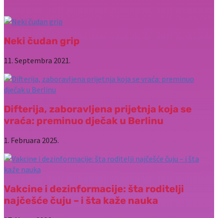
Neki čudan grip
11. Septembra 2021.
Difterija, zaboravljena prijetnja koja se
vraća: preminuo dječak u Berlinu
1. Februara 2025.
Vakcine i dezinformacije: šta roditelji
najčešće čuju – i šta kaže nauka