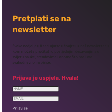
Pretplati se na
newsletter
Svake nedjelje u 8 sati ujutro uživajte uz naš newsletter u
kom možete pročitati o posljednjim dešavanjima u
svijetu nauke, trendovima i onome što nas i vas
svakodnevno inspiriše.
Prijava je uspjela. Hvala!
Prijavi se