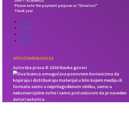
SWIFT: RZBABA2S
Please note the payment purpose as “Donation”
Thank you!
Follow
Follow
Follow
Follow
info(at)naukagovori.ba
Autorska prava © 2026 Nauka govori