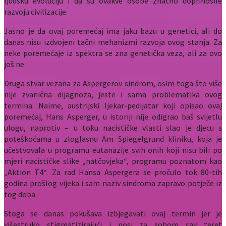
ljudsku evoluciju i da su ovakve osobe znatno doprinosile
razvoju civilizacije.
Jasno je da ovaj poremećaj ima jaku bazu u genetici, ali do
danas nisu izdvojeni tačni mehanizmi razvoja ovog stanja. Za
neke poremećaje iz spektra se zna genetička veza, ali za ovo
još ne.
Druga stvar vezana za Aspergerov sindrom, osim toga što više
nije zvanična dijagnoza, jeste i sama problematika ovog
termina. Naime, austrijski ljekar-pedijatar koji opisao ovaj
poremećaj, Hans Asperger, u istoriji nije odigrao baš svijetlu
ulogu, naprotiv – u toku nacističke vlasti slao je djecu s
poteškoćama u zloglasnu Am Spiegelgrund kliniku, koja je
učestvovala u programu eutanazije svih onih koji nisu bili po
mjeri nacističke slike „natčovjeka“, programu poznatom kao
„Aktion T4“. Za rad Hansa Aspergera se pročulo tok 80-tih
godina prošlog vijeka i sam naziv sindroma zapravo potječe iz
tog doba.
Stoga se danas pokušava izbjegavati ovaj termin jer je
višestruko stigmatizirajući i nosi za sobom sav teret