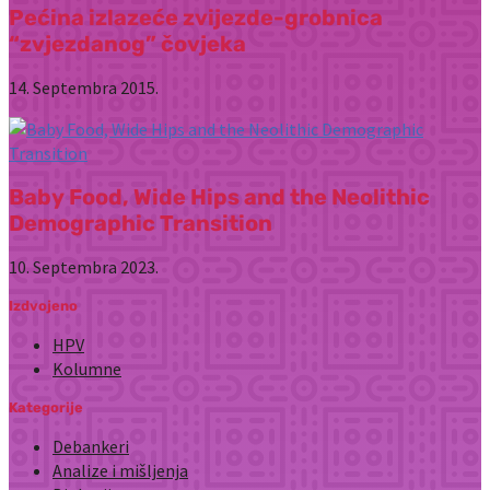
Pećina izlazeće zvijezde-grobnica
“zvjezdanog” čovjeka
14. Septembra 2015.
Baby Food, Wide Hips and the Neolithic
Demographic Transition
10. Septembra 2023.
Izdvojeno
HPV
Kolumne
Kategorije
Debankeri
Analize i mišljenja