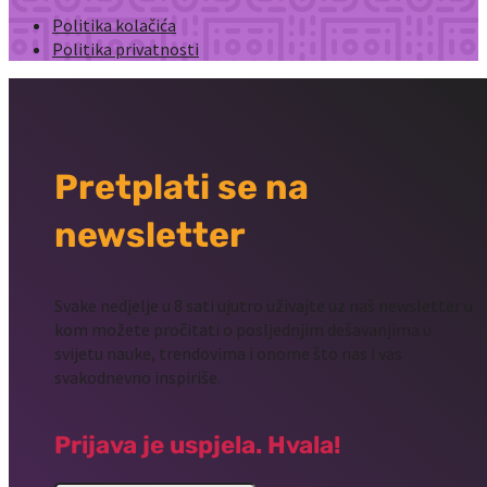
Politika kolačića
Politika privatnosti
Pretplati se na
newsletter
Svake nedjelje u 8 sati ujutro uživajte uz naš newsletter u
kom možete pročitati o posljednjim dešavanjima u
svijetu nauke, trendovima i onome što nas i vas
svakodnevno inspiriše.
Prijava je uspjela. Hvala!