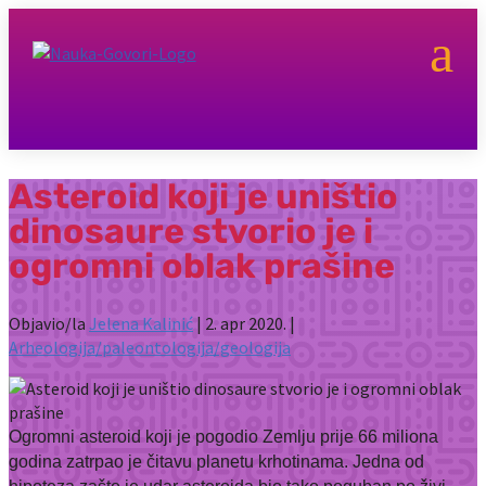
a
Asteroid koji je uništio
dinosaure stvorio je i
ogromni oblak prašine
Objavio/la
Jelena Kalinić
|
2. apr 2020.
|
Arheologija/paleontologija/geologija
Ogromni asteroid koji je pogodio Zemlju prije 66 miliona
godina zatrpao je čitavu planetu krhotinama. Jedna od