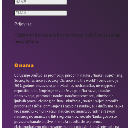
Prijavi se
*Vaša email adresa će biti korištena isključivo za slanje
newslettera.
O nama
Udruženje Društvo za promociju prirodnih nauka „Nauka i svijet” (eng.
Society for science advocacy „Science and the world“) osnovano je
2017. godine i nezavisno je, nevladino, nestranačko, nereligijsko i
neprofitno udruženje koje se zalaže za podršku razvoja nauke i
obrazovanja, promocije nauke i naučne pismenosti, afirmisanje
ljudskih prava i civilnog društva. Udruženje „Nauka i svijet“ promiče
prirodne (bazične, primijenjene i razvojne nauke), ali i društvene nauke
kroz naučnu komunikaciju i naučno novinarstvo, radi na razvoju
naučnog novinarstva u BiH i regionu kroz website Nauka govori te
povezane kanale društvenih mreža i podkaste te promiče
ekstrakurikularno obrazovanje mladih i odraslih. Udruženje radi i na