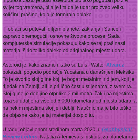
hipoteza zašto je udar asteroida bio tako poguban po živi
svijet tog vremena, bila je i ta da je udar proizveo veliku
količinu prašine, koja je formirala oblake.
Ti oblaci su putovali diljem planete, zaklanjali Sunce i
zapravo onemogućili osnovne životne procese. Sada
kompjuterske simulacije pokazuju kako se taj prašinasti
materijal širio toliko daleko od originalnog mjesta udara.
Asteroid je, kako znamo i kako su Luis i Walter
Alvarez
pokazali, pogodio područje Yucatana u današnjem Meksiku.
To je stvorilo sloj gline koji je bogat metalnim iridijem, koji je
rijedak na Zemlji, ali je prilično čest u stijenama iz svemira.
Sloj gline je debljine otprilike 3 milimetra, čak i na mjestima
koja su udaljena više od 6.000 kilometara od mjesta udara, a
na nekim mjestima sloj je i deblji. Naučnicima je bilo teško
da objasne kako je taj materijal dospio tu.
U radu, objavljenom sredinom marta 2020. u
Geophysical
Review Letters
,
Natalia Artemieva s Instituta za planetarnu