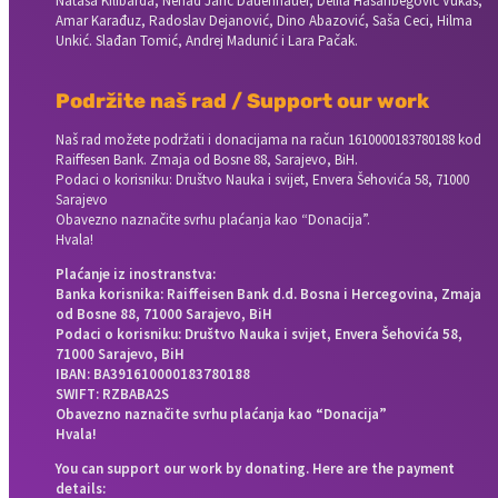
Nataša Kilibarda, Nenad Jarić Dauenhauer, Delila Hasanbegović Vukas,
Amar Karađuz, Radoslav Dejanović, Dino Abazović, Saša Ceci, Hilma
Unkić. Slađan Tomić, Andrej Madunić i Lara Pačak.
Podržite naš rad / Support our work
Naš rad možete podržati i donacijama na račun
1610000183780188 kod
Raiffesen Bank. Zmaja od Bosne 88, Sarajevo, BiH.
Podaci o korisniku: Društvo Nauka i svijet, Envera Šehovića 58, 71000
Sarajevo
Obavezno naznačite svrhu plaćanja kao “Donacija”.
Hvala!
Plaćanje iz inostranstva:
Banka korisnika: Raiffeisen Bank d.d. Bosna i Hercegovina, Zmaja
od Bosne 88, 71000 Sarajevo, BiH
Podaci o korisniku: Društvo Nauka i svijet, Envera Šehovića 58,
71000 Sarajevo, BiH
IBAN: BA391610000183780188
SWIFT: RZBABA2S
Obavezno naznačite svrhu plaćanja kao “Donacija”
Hvala!
You can support our work by donating. Here are the payment
details: