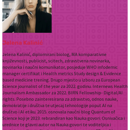
Jelena Kalinić
Jelena Kalinić, diplomirani biolog, MA komparativne
književnosti, publicist, scitech, zdravstvena novinarka,
novinarka i naučni komunikator, posjeduje WHO infodemic
manager certifikat i Health metrics Study design & Evidence
based medicine trening. Drugo mjesto u izboru za European
Science journalist of the year za 2022. godinu. Internews Health
Journalism Ambassador za 2022. BIRN Fellowship- Digital/AI
rights. Posebno zainteresirana za zdravstvo, odnos nauke,
demokratije i društva te utjecaj tehnologije poput AI na
društvo i AI etiku. 2015. osnovala naučni blog Quantum of
Science koji je 2023. rebrandiran kao Nauka govori. Osnivačica i
urednice te glavni autor na Nauka govori te voditeljica i