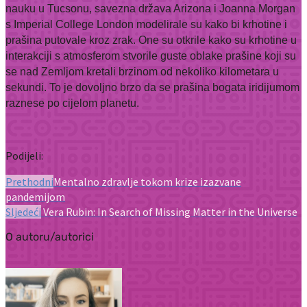
nauku u Tucsonu, savezna država Arizona i Joanna Morgan
s Imperial College London modelirale su kako bi krhotine i
prašina putovale kroz zrak. One su otkrile kako su krhotine u
interakciji s atmosferom stvorile guste oblake prašine koji su
se nad Zemljom kretali brzinom od nekoliko kilometara u
sekundi. To je dovoljno brzo da se prašina bogata iridijumom
raznese po cijelom planetu.
Podijeli:
Prethodni
Mentalno zdravlje tokom krize izazvane
pandemijom
Sljedeći
Vera Rubin: In Search of Missing Matter in the Universe
O autoru/autorici