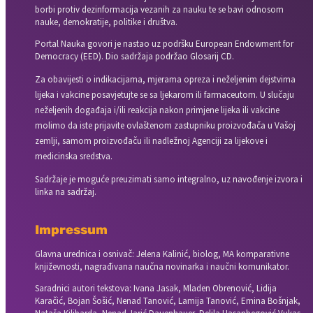
borbi protiv dezinformacija vezanih za nauku te se bavi odnosom
nauke, demokratije, politike i društva.
Portal Nauka govori je nastao uz podršku European Endowment for
Democracy (EED). Dio sadržaja podržao Glosarij CD.
Za obavijesti o indikacijama, mjerama opreza i neželjenim dejstvima
lijeka i vakcine posavjetujte se sa ljekarom ili farmaceutom. U slučaju
neželjenih događaja i/ili reakcija nakon primjene lijeka ili vakcine
molimo da iste prijavite ovlaštenom zastupniku proizvođača u Vašoj
zemlji, samom proizvođaču ili nadležnoj Agenciji za lijekove i
medicinska sredstva.
Sadržaje je moguće preuzimati samo integralno, uz navođenje izvora i
linka na sadržaj.
Impressum
Glavna urednica i osnivač: Jelena Kalinić, biolog, MA komparativne
književnosti, nagrađivana naučna novinarka i naučni komunikator.
Saradnici autori tekstova: Ivana Jasak, Mladen Obrenović, Lidija
Karačić, Bojan Šošić, Nenad Tanović, Lamija Tanović, Emina Bošnjak,