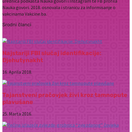
urednica podkasta Nauka govori i Instagram te FB profila
Nauka govori. 2018. osnovala i stranicu za informisanje o
vakcinama Vakcine.ba.
Srodni članci
Najstariji FBI slučaj identifikacije:
Djehutynakht
16. Aprila 2018.
Tajanstveni pračovjek živi kroz tamnopute
plavušane
25. Marta 2016.