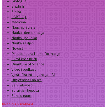
Biologija
English
Fizika
LGBTIQ+
Medicina
Naučnici i djela
Nauka i demokratija
Nauka i politika
Nauka za djecu
Novosti
Pseudonauka i dezinformacije
Skrol kroz priču
Quantum of Science
Video i podkast
Vještačka inteligencija – AI
Umjetnost i nauka
Zanimljivosti
Zdravlje i ljepota
Žene u nauci
Kolačići i privatnost