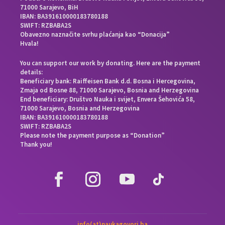
71000 Sarajevo, BiH
IBAN: BA391610000183780188
SWIFT: RZBABA2S
Obavezno naznačite svrhu plaćanja kao “Donacija”
Hvala!
You can support our work by donating. Here are the payment
details:
Beneficiary bank: Raiffeisen Bank d.d. Bosna i Hercegovina,
Zmaja od Bosne 88, 71000 Sarajevo, Bosnia and Herzegovina
End beneficiary: Društvo Nauka i svijet, Envera Šehovića 58,
71000 Sarajevo, Bosnia and Herzegovina
IBAN: BA391610000183780188
SWIFT: RZBABA2S
Please note the payment purpose as “Donation”
Thank you!
info(at)naukagovori.ba