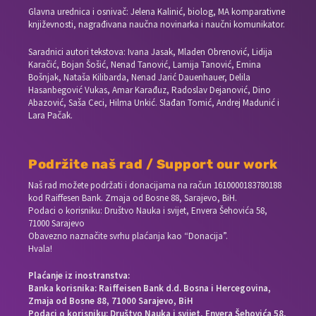
Glavna urednica i osnivač: Jelena Kalinić, biolog, MA komparativne
književnosti, nagrađivana naučna novinarka i naučni komunikator.
Saradnici autori tekstova: Ivana Jasak, Mladen Obrenović, Lidija
Karačić, Bojan Šošić, Nenad Tanović, Lamija Tanović, Emina
Bošnjak, Nataša Kilibarda, Nenad Jarić Dauenhauer, Delila
Hasanbegović Vukas, Amar Karađuz, Radoslav Dejanović, Dino
Abazović, Saša Ceci, Hilma Unkić. Slađan Tomić, Andrej Madunić i
Lara Pačak.
Podržite naš rad / Support our work
Naš rad možete podržati i donacijama na račun
1610000183780188
kod Raiffesen Bank. Zmaja od Bosne 88, Sarajevo, BiH.
Podaci o korisniku: Društvo Nauka i svijet, Envera Šehovića 58,
71000 Sarajevo
Obavezno naznačite svrhu plaćanja kao “Donacija”.
Hvala!
Plaćanje iz inostranstva:
Banka korisnika: Raiffeisen Bank d.d. Bosna i Hercegovina,
Zmaja od Bosne 88, 71000 Sarajevo, BiH
Podaci o korisniku: Društvo Nauka i svijet, Envera Šehovića 58,