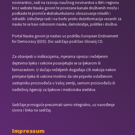
novinarstvo, radi na razvoju naučnog novinarstva u BiH i regionu
kroz website Nauka govori te povezane kanale društvenih mreža i
podkaste te promiče ekstrakurikularno obrazovanje mladih i
odraslih. Udruženje radi i na borbi protiv dezinformacija vezanih za
nauku te se bavi odnosom nauke, demokratije, politike i društva.
Portal Nauka govori je nastao uz podršku European Endowment
for Democracy (EED). Dio sadržaja podržao Glosarij CD.
Za obavijesti o indikacijama, mjerama opreza i neželjenim
dejstvima lijeka i vakcine posavjetujte se sa ljekarom ili
farmaceutom. U slučaju neželjenih događaja i/ili reakcija nakon
primjene lijeka ili vakcine molimo da iste prijavite ovlaštenom
zastupniku proizvođača u Vašoj zemlji, samom proizvođaču ili
nadležnoj Agenciji za lijekove i medicinska sredstva.
Sadržaje je moguće preuzimati samo integralno, uz navođenje
izvora i linka na sadržaj.
Impressum