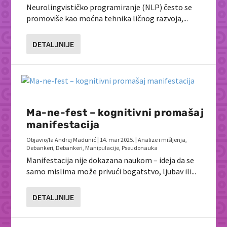
Neurolingvističko programiranje (NLP) često se
promoviše kao moćna tehnika ličnog razvoja,...
DETALJNIJE
Ma-ne-fest – kognitivni promašaj
manifestacija
Objavio/la
Andrej Madunić
|
14. mar 2025.
|
Analize i mišljenja
,
Debankeri
,
Debankeri
,
Manipulacije
,
Pseudonauka
Manifestacija nije dokazana naukom – ideja da se
samo mislima može privući bogatstvo, ljubav ili...
DETALJNIJE