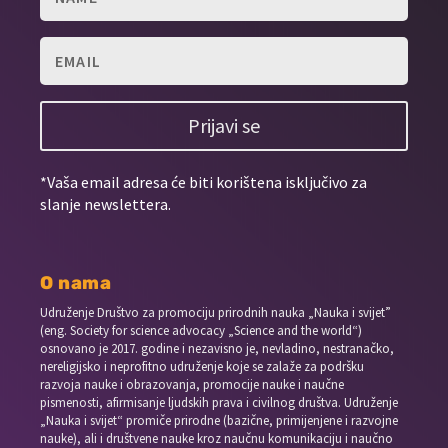
Prijavi se
*Vaša email adresa će biti korištena isključivo za
slanje newslettera.
O nama
Udruženje Društvo za promociju prirodnih nauka „Nauka i svijet”
(eng. Society for science advocacy „Science and the world“)
osnovano je 2017. godine i nezavisno je, nevladino, nestranačko,
nereligijsko i neprofitno udruženje koje se zalaže za podršku
razvoja nauke i obrazovanja, promocije nauke i naučne
pismenosti, afirmisanje ljudskih prava i civilnog društva. Udruženje
„Nauka i svijet“ promiče prirodne (bazične, primijenjene i razvojne
nauke), ali i društvene nauke kroz naučnu komunikaciju i naučno