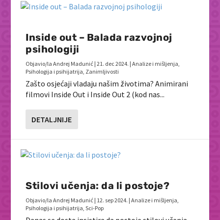
Inside out – Balada razvojnoj
psihologiji
Objavio/la
Andrej Madunić
|
21. dec 2024.
|
Analize i mišljenja
,
Psihologija i psihijatrija
,
Zanimljivosti
Zašto osjećaji vladaju našim životima? Animirani
filmovi Inside Out i Inside Out 2 (kod nas...
DETALJNIJE
Stilovi učenja: da li postoje?
Objavio/la
Andrej Madunić
|
12. sep 2024.
|
Analize i mišljenja
,
Psihologija i psihijatrija
,
Sci-Pop