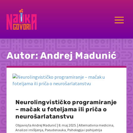
a
Autor:
Andrej Madunić
Neurolingvističko programiranje
– mačak u foteljama ili priča o
neurošarlatanstvu
Objavio/la
Andrej Madunić
|
8. maj 2025.
|
Alternativna medicina
,
Analize i mišljenja
,
Pseudonauka
,
Psihologija i psihijatrija