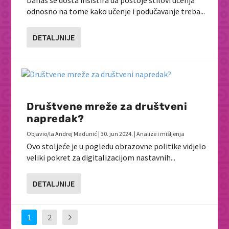
Danas se dosta insistira da postoje stilovi učenja
odnosno na tome kako učenje i podučavanje treba...
DETALJNIJE
Društvene mreže za društveni
napredak?
Objavio/la
Andrej Madunić
|
30. jun 2024.
|
Analize i mišljenja
Ovo stoljeće je u pogledu obrazovne politike vidjelo
veliki pokret za digitalizacijom nastavnih...
DETALJNIJE
1
2