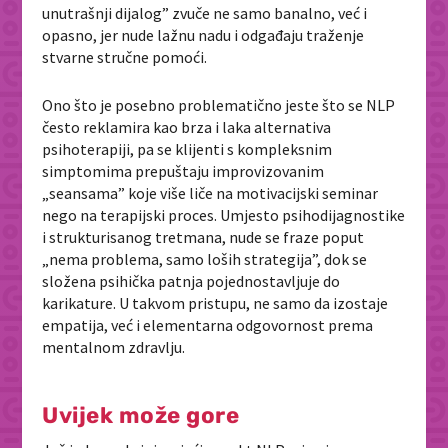
unutrašnji dijalog” zvuče ne samo banalno, već i
opasno, jer nude lažnu nadu i odgađaju traženje
stvarne stručne pomoći.
Ono što je posebno problematično jeste što se NLP
često reklamira kao
brza i laka
alternativa
psihoterapiji, pa se klijenti s kompleksnim
simptomima prepuštaju improvizovanim
„
seansama” koje više liče na motivacijski seminar
nego na terapijski proces. Umjesto psihodijagnostike
i strukturisanog tretmana, nude se fraze poput
„
nema problema, samo loših strategija”, dok se
složena psihička patnja pojednostavljuje do
karikature. U takvom pristupu, ne samo da izostaje
empatija, već i elementarna odgovornost prema
mentalnom zdravlju.
Uvijek može gore