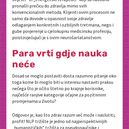
pronašli prečicu do zdravlja mimo svih
konvencionalnih metoda. Klijenti ovim procesom ne
samo da dovode u opasnost svoje zdravlje
odlaganjem konkretnih i ozbiljnih tretmana, nego i
gube povjerenje u cjelokupnu medicinsku profesiju,
poistovjećujući je s ovim neurošarlatanstvom.
Para vrti gdje nauka
neće
Dosad se moglo postaviti dosta razumno pitanje oko
toga kome bi moglo biti u interesu nastaviti praksu
nečega što je očito štetno po krajnje korisnike,
najčešće ranjive kategorije očajne za pozitivnim
promjenama u životu?
Odgovor je, kao što zdrav razum već može i naslutiti,
profit! NLP tržište je jedno od najperspektivnijih
„
humanističkih” tržišta za pseudonaučnike i