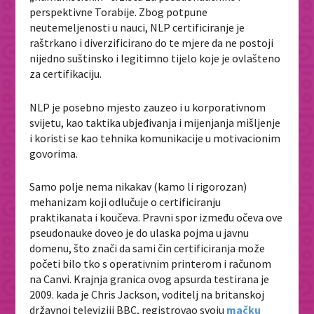
perspektivne Torabije. Zbog potpune
neutemeljenosti u nauci, NLP certificiranje je
raštrkano i diverzificirano do te mjere da ne postoji
nijedno suštinsko i legitimno tijelo koje je ovlašteno
za certifikaciju.
NLP je posebno mjesto zauzeo i u korporativnom
svijetu, kao taktika ubjeđivanja i mijenjanja mišljenje
i koristi se kao tehnika komunikacije u motivacionim
govorima.
Samo polje nema nikakav (kamo li rigorozan)
mehanizam koji odlučuje o certificiranju
praktikanata i koučeva. Pravni spor između očeva ove
pseudonauke doveo je do ulaska pojma u javnu
domenu, što znači da sami čin certificiranja može
početi bilo tko s operativnim printerom i računom
na Canvi. Krajnja granica ovog apsurda testirana je
2009. kada je Chris Jackson, voditelj na britanskoj
državnoj televiziji BBC, registrovao svoju
mačku