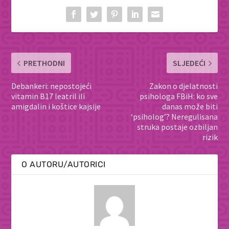
PRETHODNI
SLJEDEĆI
Debankeri: nepostojeći
Zakon o djelatnosti
vitamin B17 leatril ili
psihologa FBiH: ko sve
amigdalin i koštice kajsije
danas može biti
‘psiholog’? Neregulisana
struka postaje ozbiljan
rizik
O AUTORU/AUTORICI