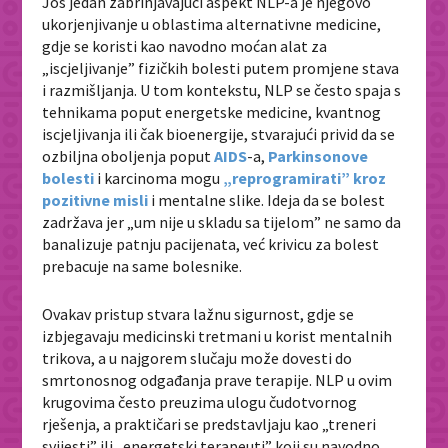
Još jedan zabrinjavajući aspekt NLP-a je njegovo
ukorjenjivanje u oblastima alternativne medicine,
gdje se koristi kao navodno moćan alat za
„
iscjeljivanje” fizičkih bolesti putem promjene stava
i razmišljanja. U tom kontekstu, NLP se često spaja s
tehnikama poput energetske medicine, kvantnog
iscjeljivanja ili čak bioenergije, stvarajući privid da se
ozbiljna oboljenja poput
AIDS
-a,
Parkinsonove
bolesti
i karcinoma mogu
„
reprogramirati” kroz
pozitivne misli
i mentalne slike. Ideja da se bolest
zadržava jer
„
um nije u skladu sa tijelom” ne samo da
banalizuje patnju pacijenata, već krivicu za bolest
prebacuje na same bolesnike.
Ovakav pristup stvara lažnu sigurnost, gdje se
izbjegavaju medicinski tretmani u korist mentalnih
trikova, a u najgorem slučaju može dovesti do
smrtonosnog odgađanja prave terapije. NLP u ovim
krugovima često preuzima ulogu čudotvornog
rješenja, a praktičari se predstavljaju kao
„
treneri
svijesti” ili
„
energetski terapeuti” koji su navodno