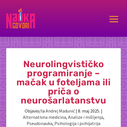
a
Neurolingvističko
programiranje –
mačak u foteljama ili
priča o
neurošarlatanstvu
Objavio/la
Andrej Madunić
|
8. maj 2025.
|
Alternativna medicina
,
Analize i mišljenja
,
Pseudonauka
,
Psihologija i psihijatrija