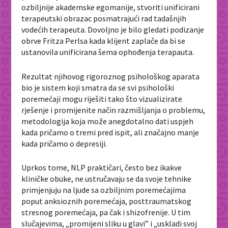
ozbiljnije akademske egomanije, stvoriti unificirani
terapeutski obrazac posmatrajući rad tadašnjih
vodećih terapeuta. Dovoljno je bilo gledati podizanje
obrve Fritza Perlsa kada klijent zaplače da bi se
ustanovila unificirana šema ophođenja terapauta.
Rezultat njihovog rigoroznog psihološkog aparata
bio je sistem koji smatra da se svi psihološki
poremećaji mogu riješiti tako što vizualizirate
rješenje i promijenite način razmišljanja o problemu,
metodologija koja može anegdotalno dati uspjeh
kada pričamo o tremi pred ispit, ali značajno manje
kada pričamo o depresiji.
Uprkos tome, NLP praktičari, često bez ikakve
kliničke obuke, ne ustručavaju se da svoje tehnike
primjenjuju na ljude sa ozbiljnim poremećajima
poput anksioznih poremećaja, posttraumatskog
stresnog poremećaja, pa čak i shizofrenije. U tim
slučajevima,
„
promijeni sliku u glavi” i
„
uskladi svoj