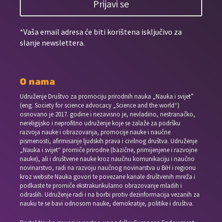
Prijavi se
*Vaša email adresa će biti korištena isključivo za
slanje newslettera.
O nama
Udruženje Društvo za promociju prirodnih nauka „Nauka i svijet”
(eng. Society for science advocacy „Science and the world“)
osnovano je 2017. godine i nezavisno je, nevladino, nestranačko,
nereligijsko i neprofitno udruženje koje se zalaže za podršku
razvoja nauke i obrazovanja, promocije nauke i naučne
pismenosti, afirmisanje ljudskih prava i civilnog društva. Udruženje
„Nauka i svijet“ promiče prirodne (bazične, primijenjene i razvojne
nauke), ali i društvene nauke kroz naučnu komunikaciju i naučno
novinarstvo, radi na razvoju naučnog novinarstva u BiH i regionu
kroz website Nauka govori te povezane kanale društvenih mreža i
podkaste te promiče ekstrakurikularno obrazovanje mladih i
odraslih. Udruženje radi i na borbi protiv dezinformacija vezanih za
nauku te se bavi odnosom nauke, demokratije, politike i društva.