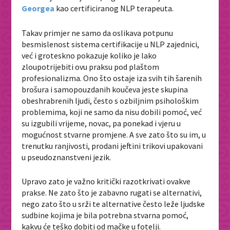
Georgea
kao certificiranog NLP terapeuta.
Takav primjer ne samo da oslikava potpunu
besmislenost sistema certifikacije u NLP zajednici,
već i groteskno pokazuje koliko je lako
zloupotrijebiti ovu praksu pod plaštom
profesionalizma. Ono što ostaje iza svih tih šarenih
brošura i samopouzdanih koučeva jeste skupina
obeshrabrenih ljudi, često s ozbiljnim psihološkim
problemima, koji ne samo da nisu dobili pomoć, već
su izgubili vrijeme, novac, pa ponekad i vjeru u
mogućnost stvarne promjene. A sve zato što su im, u
trenutku ranjivosti, prodani jeftini trikovi upakovani
u pseudoznanstveni jezik.
Upravo zato je važno kritički razotkrivati ovakve
prakse. Ne zato što je zabavno rugati se alternativi,
nego zato što u srži te alternative često leže ljudske
sudbine kojima je bila potrebna stvarna pomoć,
kakvu će teško dobiti od mačke u fotelji.