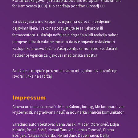
Portal Nauka govori je nastao uz podršku European Endowment
for Democracy (EED). Dio sadržaja podržao Glosarij CD.
Za obavijesti o indikacijama, mjerama opreza i neželjenim
dejstvima lijeka i vakcine posavjetujte se sa ljekarom ili
farmaceutom. U slučaju neželjenih događaja i/ili reakcija nakon
primjene lijeka ili vakcine molimo da iste prijavite ovlaštenom
zastupniku proizvođača u Vašoj zemlji, samom proizvođaču ili
nadležnoj Agenciji za lijekove i medicinska sredstva.
Sadržaje je moguće preuzimati samo integralno, uz navođenje
izvora i linka na sadržaj.
Impressum
Glavna urednica i osnivač: Jelena Kalinić, biolog, MA komparativne
književnosti, nagrađivana naučna novinarka i naučni komunikator.
Saradnici autori tekstova: Ivana Jasak, Mladen Obrenović, Lidija
Karačić, Bojan Šošić, Nenad Tanović, Lamija Tanović, Emina
Bošnjak, Nataša Kilibarda, Nenad Jarić Dauenhauer, Delila