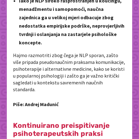
Iako je NLP široko rasprostranjen u koučingu,
menadžmentu i samopomoći, naučna
zajednica ga u velikoj mjeri odbacuje zbog
nedostatka empirijske podrške, neprovjerljivih
tvrdnji i oslanjanja na zastarjele psihološke
koncepte.
Hajmo razmotriti zbog čega je NLP sporan, zašto
više pripada pseudonaučnim praksama komunikacije,
psihoterapije i alternativne medicine, kako se koristi
u popularnoj psihologiji i zašto ga je važno kritički
sagledati u kontekstu savremenih naučnih
standarda.
Piše: Andrej Madunić
Kontinuirano preispitivanje
psihoterapeutskih praksi