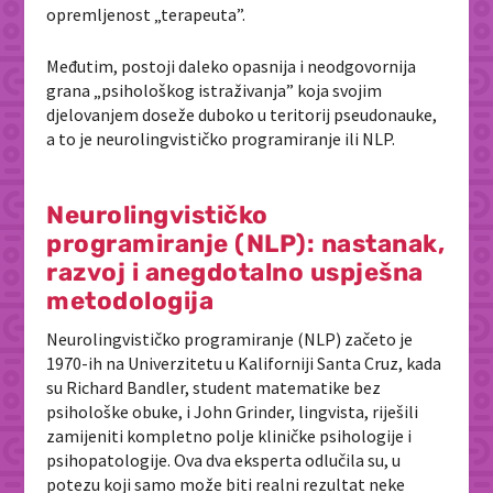
opremljenost
„
terapeuta”.
Međutim, postoji daleko opasnija i neodgovornija
grana
„
psihološkog istraživanja” koja svojim
djelovanjem doseže duboko u teritorij pseudonauke,
a to je
neurolingvističko programiranje ili NLP.
Neurolingvističko
programiranje (NLP): nastanak,
razvoj i anegdotalno uspješna
metodologija
Neurolingvističko programiranje (NLP) začeto je
1970-ih na Univerzitetu u Kaliforniji Santa Cruz, kada
su Richard Bandler, student matematike bez
psihološke obuke, i John Grinder, lingvista, riješili
zamijeniti kompletno polje kliničke psihologije i
psihopatologije. Ova dva eksperta odlučila su, u
potezu koji samo može biti realni rezultat neke