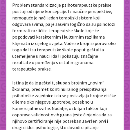
Problem standardizacije psihoterapeutske prakse
postoji od njene koncepcije. Iz naučne perspektive,
nemoguće je naći jedan terapijski sistem koji
odgovara svima, pa je sasvim logično da su psiholozi
formirali različite terapeutske škole koje će
pogodovati karakternim i kulturnim razlikama
klijenata iz cijelog svijeta. Vode se brojni sporovi oko
toga da li su terapeutske škole poput geštalta
utemeljene u nauci i da li pokazuju značajne
rezultate u poređenju s ostalim granama
terapeutske prakse.
Istina je da je geštalt, skupa s brojnim
„
novim”
školama, predmet kontinuiranog preispitivanja
psihološke zajednice i da se postavljaju brojne etičke
dileme oko njegove upotrebe, posebno u
komercijalne svrhe. Nadalje, ozbiljan faktor koji
osporava validnost ovih grana jeste činjenica da za
njihovo certificiranje nije potreban završen prvi i
drugi ciklus psihologije, što dovodi u pitanje