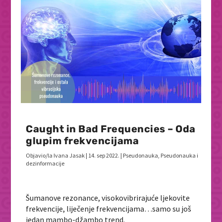
Caught in Bad Frequencies – Oda
glupim frekvencijama
Objavio/la
Ivana Jasak
|
14. sep 2022.
|
Pseudonauka
,
Pseudonauka i
dezinformacije
Šumanove rezonance, visokovibrirajuće ljekovite
frekvencije, liječenje frekvencijama…samo su još
jedan mambo-džambo trend.