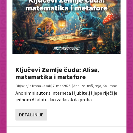
Ključevi Zemlje čuda: Alisa,
matematika i metafore
Objavio/la
Ivana Jasak
|
7. mar 2025.
|
Analize i mišljenja
,
Kolumne
Anonimni autor s interneta i ljubitelj lijepe riječi je
jednom AI alatu dao zadatak da proba...
DETALJNIJE