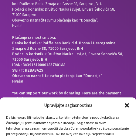
kod Raiffesen Bank. Zmaja od Bosne 88, Sarajevo, BiH.
Podaci o korisniku: Društvo Nauka i svijet, Envera Šehovića 58,
71000 Sarajevo
Obavezno naznačite svrhu plaćanja kao “Donacija”.
Hvala!
Plaćanje iz inostranstva:
Banka korisnika: Raiffeisen Bank d.d. Bosna i Hercegovina,
Zmaja od Bosne 88, 71000 Sarajevo, BiH
Podaci o korisniku: Društvo Nauka i svijet, Envera Šehovića 58,
71000 Sarajevo, BiH
IBAN: BA391610000183780188
SWIFT: RZBABA2S
Obavezno naznačite svrhu plaćanja kao “Donacija”
Hvala!
You can support our work by donating. Here are the payment
details:
Beneficiary bank: Raiffeisen Bank d.d. Bosna i Hercegovina,
Upravljajte saglasnostima
Zmaja od Bosne 88, 71000 Sarajevo, Bosnia and Herzegovina
End beneficiary: Društvo Nauka i svijet, Envera Šehovića 58,
Da bismo pružili najbolje iskustvo, koristimo tehnologije poput kolačića za
71000 Sarajevo, Bosnia and Herzegovina
čuvanje i/ili pristup informacijama o uređaju. Saglasnost sa ovim
IBAN: BA391610000183780188
tehnologijama će nam omogućiti da obrađujemo podatke kao što su ponašanje
SWIFT: RZBABA2S
pri pregledanju ili jedinstveni ID-ovi na ovoj veb lokaciji. Nepristanak ili