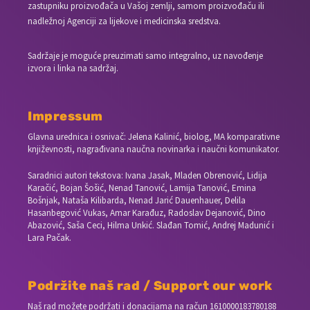
zastupniku proizvođača u Vašoj zemlji, samom proizvođaču ili
nadležnoj Agenciji za lijekove i medicinska sredstva.
Sadržaje je moguće preuzimati samo integralno, uz navođenje
izvora i linka na sadržaj.
Impressum
Glavna urednica i osnivač: Jelena Kalinić, biolog, MA komparativne
književnosti, nagrađivana naučna novinarka i naučni komunikator.
Saradnici autori tekstova: Ivana Jasak, Mladen Obrenović, Lidija
Karačić, Bojan Šošić, Nenad Tanović, Lamija Tanović, Emina
Bošnjak, Nataša Kilibarda, Nenad Jarić Dauenhauer, Delila
Hasanbegović Vukas, Amar Karađuz, Radoslav Dejanović, Dino
Abazović, Saša Ceci, Hilma Unkić. Slađan Tomić, Andrej Madunić i
Lara Pačak.
Podržite naš rad / Support our work
Naš rad možete podržati i donacijama na račun
1610000183780188