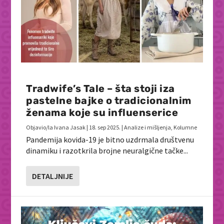
Tradwife’s Tale – šta stoji iza
pastelne bajke o tradicionalnim
ženama koje su influenserice
Objavio/la
Ivana Jasak
|
18. sep 2025.
|
Analize i mišljenja
,
Kolumne
Pandemija kovida-19 je bitno uzdrmala društvenu
dinamiku i razotkrila brojne neuralgične tačke...
DETALJNIJE