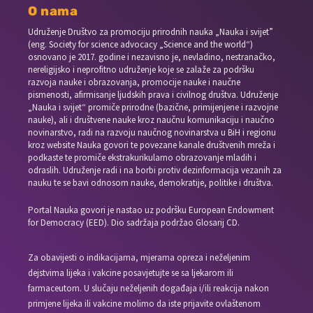
O nama
Udruženje Društvo za promociju prirodnih nauka „Nauka i svijet”
(eng. Society for science advocacy „Science and the world“)
osnovano je 2017. godine i nezavisno je, nevladino, nestranačko,
nereligijsko i neprofitno udruženje koje se zalaže za podršku
razvoja nauke i obrazovanja, promocije nauke i naučne
pismenosti, afirmisanje ljudskih prava i civilnog društva. Udruženje
„Nauka i svijet“ promiče prirodne (bazične, primijenjene i razvojne
nauke), ali i društvene nauke kroz naučnu komunikaciju i naučno
novinarstvo, radi na razvoju naučnog novinarstva u BiH i regionu
kroz website Nauka govori te povezane kanale društvenih mreža i
podkaste te promiče ekstrakurikularno obrazovanje mladih i
odraslih. Udruženje radi i na borbi protiv dezinformacija vezanih za
nauku te se bavi odnosom nauke, demokratije, politike i društva.
Portal Nauka govori je nastao uz podršku European Endowment
for Democracy (EED). Dio sadržaja podržao Glosarij CD.
Za obavijesti o indikacijama, mjerama opreza i neželjenim
dejstvima lijeka i vakcine posavjetujte se sa ljekarom ili
farmaceutom. U slučaju neželjenih događaja i/ili reakcija nakon
primjene lijeka ili vakcine molimo da iste prijavite ovlaštenom