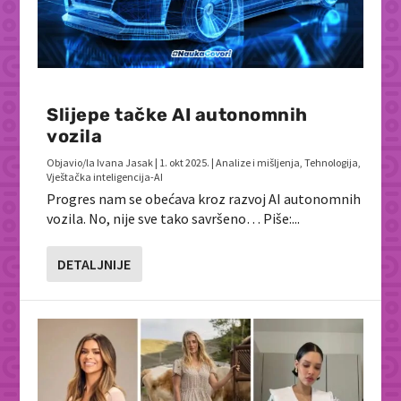
Slijepe tačke AI autonomnih
vozila
Objavio/la
Ivana Jasak
|
1. okt 2025.
|
Analize i mišljenja
,
Tehnologija
,
Vještačka inteligencija-AI
Progres nam se obećava kroz razvoj AI autonomnih
vozila. No, nije sve tako savršeno… Piše:...
DETALJNIJE