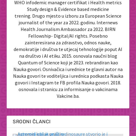
WHO infodemic manager certifikat i Health metrics
Study design & Evidence based medicine
trening. Drugo mjesto u izboru za European Science
journalist of the year za 2022. godinu. Internews
Health Journalism Ambassador za 2022. BIRN
Fellowship- Digital/AI rights. Posebno
zainteresirana za zdravstvo, odnos nauke,
demokratije i društva te utjecaj tehnologije poput AI
na društvo i AI etiku. 2015. osnovala naučni blog
Quantum of Science koji je 2023. rebrandiran kao
Nauka govori. Osnivačica i urednice te glavni autor na
Nauka govori te voditeljica i urednica podkasta Nauka
govori i Instagram te FB profila Nauka govori. 2018.
osnovala i stranicu za informisanje o vakcinama
Vakcine.ba.
SRODNI ČLANCI