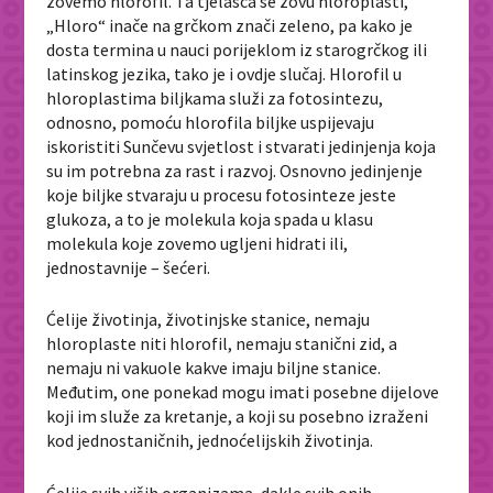
zovemo hlorofil. Ta tjelašca se zovu hloroplasti,
„Hloro“ inače na grčkom znači zeleno, pa kako je
dosta termina u nauci porijeklom iz starogrčkog ili
latinskog jezika, tako je i ovdje slučaj. Hlorofil u
hloroplastima biljkama služi za fotosintezu,
odnosno, pomoću hlorofila biljke uspijevaju
iskoristiti Sunčevu svjetlost i stvarati jedinjenja koja
su im potrebna za rast i razvoj. Osnovno jedinjenje
koje biljke stvaraju u procesu fotosinteze jeste
glukoza, a to je molekula koja spada u klasu
molekula koje zovemo ugljeni hidrati ili,
jednostavnije – šećeri.
Ćelije životinja, životinjske stanice, nemaju
hloroplaste niti hlorofil, nemaju stanični zid, a
nemaju ni vakuole kakve imaju biljne stanice.
Međutim, one ponekad mogu imati posebne dijelove
koji im služe za kretanje, a koji su posebno izraženi
kod jednostaničnih, jednoćelijskih životinja.
Ćelije svih viših organizama, dakle svih onih