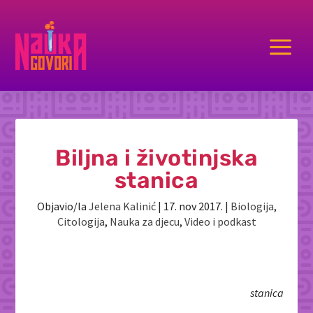
a
Biljna i životinjska
stanica
Objavio/la
Jelena Kalinić
|
17. nov 2017.
|
Biologija
,
Citologija
,
Nauka za djecu
,
Video i podkast
stanica