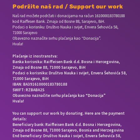
Podržite naš rad / Support our work
Naš rad možete podržati i donacijama na račun
1610000183780188
kod Raiffesen Bank. Zmaja od Bosne 88, Sarajevo, BiH.
Podaci o korisniku: Društvo Nauka i svijet, Envera Šehovića 58,
71000 Sarajevo
Obavezno naznačite svrhu plaćanja kao “Donacija”.
Hvala!
Plaćanje iz inostranstva:
Banka korisnika: Raiffeisen Bank d.d. Bosna i Hercegovina,
Zmaja od Bosne 88, 71000 Sarajevo, BiH
Podaci o korisniku: Društvo Nauka i svijet, Envera Šehovića 58,
71000 Sarajevo, BiH
IBAN: BA391610000183780188
SWIFT: RZBABA2S
Obavezno naznačite svrhu plaćanja kao “Donacija”
Hvala!
You can support our work by donating. Here are the payment
details:
Beneficiary bank: Raiffeisen Bank d.d. Bosna i Hercegovina,
Zmaja od Bosne 88, 71000 Sarajevo, Bosnia and Herzegovina
End beneficiary: Društvo Nauka i svijet, Envera Šehovića 58,