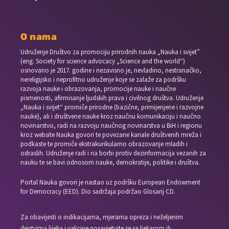
O nama
Udruženje Društvo za promociju prirodnih nauka „Nauka i svijet”
(eng. Society for science advocacy „Science and the world“)
osnovano je 2017. godine i nezavisno je, nevladino, nestranačko,
nereligijsko i neprofitno udruženje koje se zalaže za podršku
razvoja nauke i obrazovanja, promocije nauke i naučne
pismenosti, afirmisanje ljudskih prava i civilnog društva. Udruženje
„Nauka i svijet“ promiče prirodne (bazične, primijenjene i razvojne
nauke), ali i društvene nauke kroz naučnu komunikaciju i naučno
novinarstvo, radi na razvoju naučnog novinarstva u BiH i regionu
kroz website Nauka govori te povezane kanale društvenih mreža i
podkaste te promiče ekstrakurikularno obrazovanje mladih i
odraslih. Udruženje radi i na borbi protiv dezinformacija vezanih za
nauku te se bavi odnosom nauke, demokratije, politike i društva.
Portal Nauka govori je nastao uz podršku European Endowment
for Democracy (EED). Dio sadržaja podržao Glosarij CD.
Za obavijesti o indikacijama, mjerama opreza i neželjenim
dejstvima lijeka i vakcine posavjetujte se sa ljekarom ili