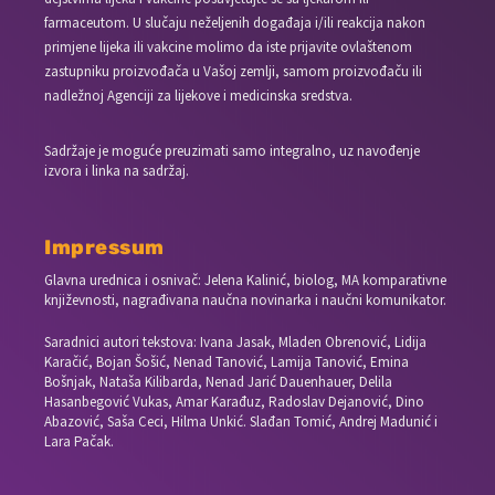
farmaceutom. U slučaju neželjenih događaja i/ili reakcija nakon
primjene lijeka ili vakcine molimo da iste prijavite ovlaštenom
zastupniku proizvođača u Vašoj zemlji, samom proizvođaču ili
nadležnoj Agenciji za lijekove i medicinska sredstva.
Sadržaje je moguće preuzimati samo integralno, uz navođenje
izvora i linka na sadržaj.
Impressum
Glavna urednica i osnivač: Jelena Kalinić, biolog, MA komparativne
književnosti, nagrađivana naučna novinarka i naučni komunikator.
Saradnici autori tekstova: Ivana Jasak, Mladen Obrenović, Lidija
Karačić, Bojan Šošić, Nenad Tanović, Lamija Tanović, Emina
Bošnjak, Nataša Kilibarda, Nenad Jarić Dauenhauer, Delila
Hasanbegović Vukas, Amar Karađuz, Radoslav Dejanović, Dino
Abazović, Saša Ceci, Hilma Unkić. Slađan Tomić, Andrej Madunić i
Lara Pačak.