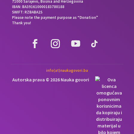
71000 Sarajevo, Bosnia and Herzegovina
IBAN: BA391610000183780188
SWIFT: RZBABA2S
Please note the payment purpose as “Donation”
Thank you!
info(at)naukagovori.ba
Autorska prava © 2026 Nauka govori