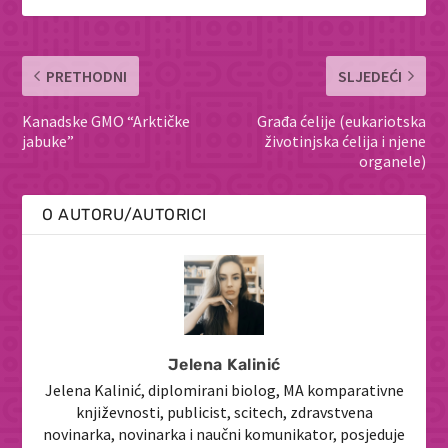
PRETHODNI
SLJEDEĆI
Kanadske GMO “Arktičke
Građa ćelije (eukariotska
jabuke”
životinjska ćelija i njene
organele)
O AUTORU/AUTORICI
Jelena Kalinić
Jelena Kalinić, diplomirani biolog, MA komparativne
književnosti, publicist, scitech, zdravstvena
novinarka, novinarka i naučni komunikator, posjeduje