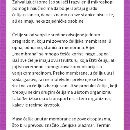
Zahvaljujući tome što su jači i razvijeniji mikroskopi
pomogli naučnicima da bolje ispitaju građu
ćelija/stanica, danas znamo da sve stanice nisu iste,
ali da imaju neke zajedničke osobine.
Ćelije su od vanjske sredine odvojene jednom
pregradom, koju mi zovemo ćelijska membrana ili
opna, odnosno, stanična membrana. Riječ
„membrana“ se mnogo češće koristi nego „opna“.
Baš sve ćelije imaju ovu strukturu, koja štiti ćeliju, ali
joj istovremeno i omogućava komunikaciju sa
vanjskom sredinom. Preko membrane, u ćeliju ulazi
voda, gasovi, razne molekule i preko nje se tvari
štetne za ćeliju izbacuju vani ili se produkti ćelije, koji
trebaju nekim drugim ćelijama u istom organizmu
također izbacuju u transportni sistem organizma,
kakav je recimo krvotok.
Masa ćelije unutar membrane se zove citoplazma,
što bi u prevodu značilo „ćelijska plazma“. Termin