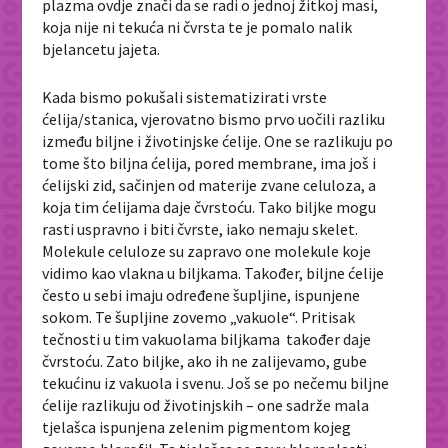
plazma ovdje znači da se radi o jednoj žitkoj masi,
koja nije ni tekuća ni čvrsta te je pomalo nalik
bjelancetu jajeta.
Kada bismo pokušali sistematizirati vrste
ćelija/stanica, vjerovatno bismo prvo uočili razliku
između biljne i životinjske ćelije. One se razlikuju po
tome što biljna ćelija, pored membrane, ima još i
ćelijski zid, sačinjen od materije zvane celuloza, a
koja tim ćelijama daje čvrstoću. Tako biljke mogu
rasti uspravno i biti čvrste, iako nemaju skelet.
Molekule celuloze su zapravo one molekule koje
vidimo kao vlakna u biljkama. Također, biljne ćelije
često u sebi imaju određene šupljine, ispunjene
sokom. Te šupljine zovemo „vakuole“. Pritisak
tečnosti u tim vakuolama biljkama također daje
čvrstoću. Zato biljke, ako ih ne zalijevamo, gube
tekućinu iz vakuola i svenu. Još se po nečemu biljne
ćelije razlikuju od životinjskih – one sadrže mala
tjelašca ispunjena zelenim pigmentom kojeg