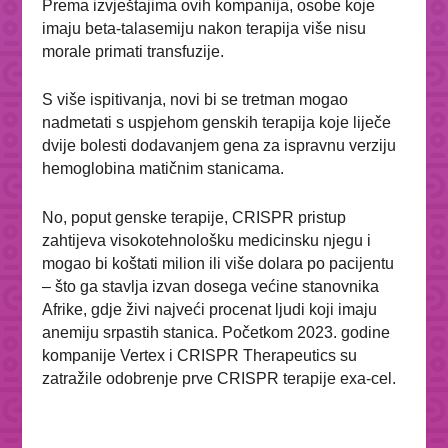
Prema izvještajima ovih kompanija, osobe koje
imaju beta-talasemiju nakon terapija više nisu
morale primati transfuzije.
S više ispitivanja, novi bi se tretman mogao
nadmetati s uspjehom genskih terapija koje liječe
dvije bolesti dodavanjem gena za ispravnu verziju
hemoglobina matičnim stanicama.
No, poput genske terapije, CRISPR pristup
zahtijeva visokotehnološku medicinsku njegu i
mogao bi koštati milion ili više dolara po pacijentu
– što ga stavlja izvan dosega većine stanovnika
Afrike, gdje živi najveći procenat ljudi koji imaju
anemiju srpastih stanica. Početkom 2023. godine
kompanije Vertex i CRISPR Therapeutics su
zatražile odobrenje prve CRISPR terapije exa-cel.