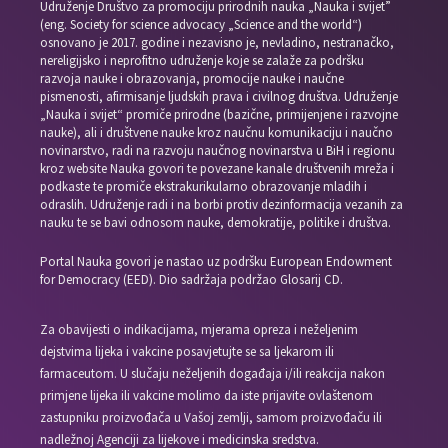
Udruženje Društvo za promociju prirodnih nauka „Nauka i svijet”
(eng. Society for science advocacy „Science and the world“)
osnovano je 2017. godine i nezavisno je, nevladino, nestranačko,
nereligijsko i neprofitno udruženje koje se zalaže za podršku
razvoja nauke i obrazovanja, promocije nauke i naučne
pismenosti, afirmisanje ljudskih prava i civilnog društva. Udruženje
„Nauka i svijet“ promiče prirodne (bazične, primijenjene i razvojne
nauke), ali i društvene nauke kroz naučnu komunikaciju i naučno
novinarstvo, radi na razvoju naučnog novinarstva u BiH i regionu
kroz website Nauka govori te povezane kanale društvenih mreža i
podkaste te promiče ekstrakurikularno obrazovanje mladih i
odraslih. Udruženje radi i na borbi protiv dezinformacija vezanih za
nauku te se bavi odnosom nauke, demokratije, politike i društva.
Portal Nauka govori je nastao uz podršku European Endowment
for Democracy (EED). Dio sadržaja podržao Glosarij CD.
Za obavijesti o indikacijama, mjerama opreza i neželjenim
dejstvima lijeka i vakcine posavjetujte se sa ljekarom ili
farmaceutom. U slučaju neželjenih događaja i/ili reakcija nakon
primjene lijeka ili vakcine molimo da iste prijavite ovlaštenom
zastupniku proizvođača u Vašoj zemlji, samom proizvođaču ili
nadležnoj Agenciji za lijekove i medicinska sredstva.