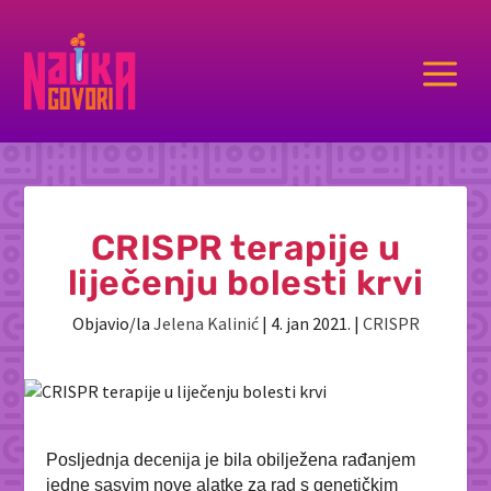
a
CRISPR terapije u
liječenju bolesti krvi
Objavio/la
Jelena Kalinić
|
4. jan 2021.
|
CRISPR
Posljednja decenija je bila obilježena rađanjem
jedne sasvim nove alatke za rad s genetičkim