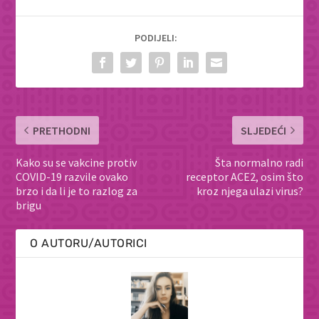
PODIJELI:
PRETHODNI
SLJEDEĆI
Kako su se vakcine protiv
Šta normalno radi
COVID-19 razvile ovako
receptor ACE2, osim što
brzo i da li je to razlog za
kroz njega ulazi virus?
brigu
O AUTORU/AUTORICI