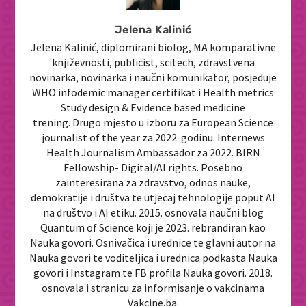
Jelena Kalinić
Jelena Kalinić, diplomirani biolog, MA komparativne
književnosti, publicist, scitech, zdravstvena
novinarka, novinarka i naučni komunikator, posjeduje
WHO infodemic manager certifikat i Health metrics
Study design & Evidence based medicine
trening. Drugo mjesto u izboru za European Science
journalist of the year za 2022. godinu. Internews
Health Journalism Ambassador za 2022. BIRN
Fellowship- Digital/AI rights. Posebno
zainteresirana za zdravstvo, odnos nauke,
demokratije i društva te utjecaj tehnologije poput AI
na društvo i AI etiku. 2015. osnovala naučni blog
Quantum of Science koji je 2023. rebrandiran kao
Nauka govori. Osnivačica i urednice te glavni autor na
Nauka govori te voditeljica i urednica podkasta Nauka
govori i Instagram te FB profila Nauka govori. 2018.
osnovala i stranicu za informisanje o vakcinama
Vakcine.ba.