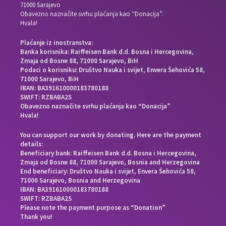
71000 Sarajevo
Obavezno naznačite svrhu plaćanja kao “Donacija”.
Hvala!
Plaćanje iz inostranstva:
Banka korisnika: Raiffeisen Bank d.d. Bosna i Hercegovina,
Zmaja od Bosne 88, 71000 Sarajevo, BiH
Podaci o korisniku: Društvo Nauka i svijet, Envera Šehovića 58,
71000 Sarajevo, BiH
IBAN: BA391610000183780188
SWIFT: RZBABA2S
Obavezno naznačite svrhu plaćanja kao “Donacija”
Hvala!
You can support our work by donating. Here are the payment
details:
Beneficiary bank: Raiffeisen Bank d.d. Bosna i Hercegovina,
Zmaja od Bosne 88, 71000 Sarajevo, Bosnia and Herzegovina
End beneficiary: Društvo Nauka i svijet, Envera Šehovića 58,
71000 Sarajevo, Bosnia and Herzegovina
IBAN: BA391610000183780188
SWIFT: RZBABA2S
Please note the payment purpose as “Donation”
Thank you!