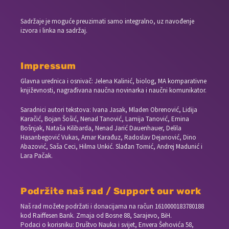
Sadržaje je moguće preuzimati samo integralno, uz navođenje
izvora i linka na sadržaj.
Impressum
Glavna urednica i osnivač: Jelena Kalinić, biolog, MA komparativne
književnosti, nagrađivana naučna novinarka i naučni komunikator.
Saradnici autori tekstova: Ivana Jasak, Mladen Obrenović, Lidija
Karačić, Bojan Šošić, Nenad Tanović, Lamija Tanović, Emina
Bošnjak, Nataša Kilibarda, Nenad Jarić Dauenhauer, Delila
Hasanbegović Vukas, Amar Karađuz, Radoslav Dejanović, Dino
Abazović, Saša Ceci, Hilma Unkić. Slađan Tomić, Andrej Madunić i
Lara Pačak.
Podržite naš rad / Support our work
Naš rad možete podržati i donacijama na račun
1610000183780188
kod Raiffesen Bank. Zmaja od Bosne 88, Sarajevo, BiH.
Podaci o korisniku: Društvo Nauka i svijet, Envera Šehovića 58,