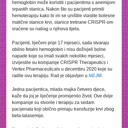
hemoglobin može koristiti i pacijentima s anemijom
srpastih stanica. Nakon što su pacijenti primili
hemoterapiju kako bi im se uništile vlastite bolesne
matične stanice krvi, stanice tretirane CRISPR-om
vraćene su natrag u njihova tijela.
Pacijenti, liječeni prije 17 mjeseci, sada stvaraju
obilno fetalni hemoglobin i nisu doživjeli bolne
napade koje su imali svakih nekoliko mjeseci,
izvijestile su kompanije CRISPR Therapeutics i
Vertex Pharmaceuticals u decembru 2020 koje su
radile ovu terapiju. Rad je objavljen u
NEJM
.
Jedna pacijentica, mlada majka četvero djece,
kaže da joj je liječenje promijenilo život. Ove dvije
kompanije su stvorile i terapiju za sedam
pacijenata koji obično primaju transfuzije krvi zbog
beta-talasemije.