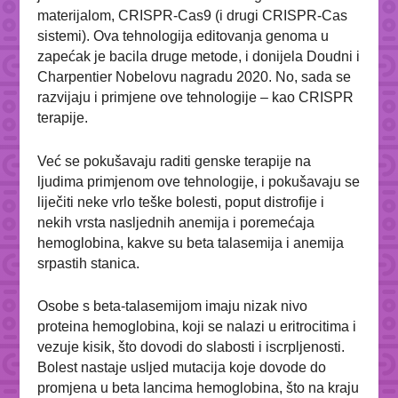
materijalom, CRISPR-Cas9 (i drugi CRISPR-Cas
sistemi). Ova tehnologija editovanja genoma u
zapećak je bacila druge metode, i donijela Doudni i
Charpentier Nobelovu nagradu 2020. No, sada se
razvijaju i primjene ove tehnologije – kao CRISPR
terapije.
Već se pokušavaju raditi genske terapije na
ljudima primjenom ove tehnologije, i pokušavaju se
liječiti neke vrlo teške bolesti, poput distrofije i
nekih vrsta nasljednih anemija i poremećaja
hemoglobina, kakve su beta talasemija i anemija
srpastih stanica.
Osobe s beta-talasemijom imaju nizak nivo
proteina hemoglobina, koji se nalazi u eritrocitima i
vezuje kisik, što dovodi do slabosti i iscrpljenosti.
Bolest nastaje usljed mutacija koje dovode do
promjena u beta lancima hemoglobina, što na kraju