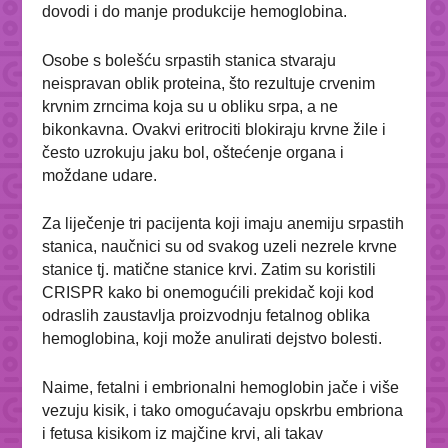
dovodi i do manje produkcije hemoglobina.
Osobe s bolešću srpastih stanica stvaraju
neispravan oblik proteina, što rezultuje crvenim
krvnim zrncima koja su u obliku srpa, a ne
bikonkavna. Ovakvi eritrociti blokiraju krvne žile i
često uzrokuju jaku bol, oštećenje organa i
moždane udare.
Za liječenje tri pacijenta koji imaju anemiju srpastih
stanica, naučnici su od svakog uzeli nezrele krvne
stanice tj. matične stanice krvi. Zatim su koristili
CRISPR kako bi onemogućili prekidač koji kod
odraslih zaustavlja proizvodnju fetalnog oblika
hemoglobina, koji može anulirati dejstvo bolesti.
Naime, fetalni i embrionalni hemoglobin jače i više
vezuju kisik, i tako omogućavaju opskrbu embriona
i fetusa kisikom iz majčine krvi, ali takav