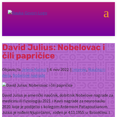
a
David Julius: Nobelovac i
čili papričice
Objavio/la
Jelena Kalinić
|
4. nov 2022.
|
Intervju
,
Naučnici i
djela
,
Nobelove nagrade
David Julius je američki naučnik, dobitnik Nobelove nagrade za
medicinu ili fiziologiju 2021. i Kavli nagrade za neuronauku
2020. koje je podijelio s kolegom Ardemom Patapoutianom.
Julius je rođeni Njujorčanin, rođen je 4.11.1955. u Brooklinu. I