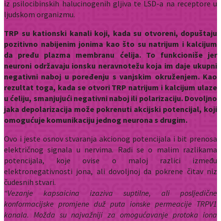
iz psilocibinskih halucinogenih gljiva te LSD-a na receptore u
ljudskom organizmu.
TRP su kationski kanali koji, kada su otvoreni, dopuštaju
pozitivno nabijenim jonima kao što su natrijum i kalcijum
da pređu plazma membranu ćelija. To funkcioniše jer
neuroni održavaju ionsku neravnotežu koja im daje ukupni
negativni naboj u poređenju s vanjskim okruženjem. Kao
rezultat toga, kada se otvori TRP natrijum i kalcijum ulaze
u ćeliju, smanjujući negativni naboj ili polarizaciju. Dovoljno
jaka depolarizacija može pokrenuti akcijski potencijal, koji
omogućuje komunikaciju jednog neurona s drugim.
Ovo i jeste osnov stvaranja akcionog potencijala i bit prenosa
električnog signala u nervima. Radi se o malim razlikama
potencijala, koje ovise o maloj razlici između
elektronegativnosti jona, ali dovoljnoj da pokrene čitav niz
čudesnih stvari.
“Vezanje kapsaicina izaziva suptilne, ali posljedične
konformacijske promjene duž puta ionske permeacije TRPV1
kanala. Možda su najvažniji za omogućavanje protoka iona