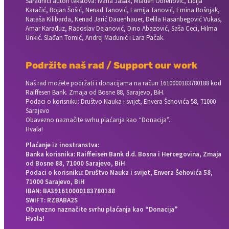
Saradnici autori tekstova: Ivana Jasak, Mladen Obrenović, Lidija
Karačić, Bojan Šošić, Nenad Tanović, Lamija Tanović, Emina Bošnjak,
Nataša Kilibarda, Nenad Jarić Dauenhauer, Delila Hasanbegović Vukas,
Amar Karađuz, Radoslav Dejanović, Dino Abazović, Saša Ceci, Hilma
Unkić. Slađan Tomić, Andrej Madunić i Lara Pačak.
Podržite naš rad / Support our work
Naš rad možete podržati i donacijama na račun
1610000183780188 kod
Raiffesen Bank. Zmaja od Bosne 88, Sarajevo, BiH.
Podaci o korisniku: Društvo Nauka i svijet, Envera Šehovića 58, 71000
Sarajevo
Obavezno naznačite svrhu plaćanja kao “Donacija”.
Hvala!
Plaćanje iz inostranstva:
Banka korisnika: Raiffeisen Bank d.d. Bosna i Hercegovina, Zmaja
od Bosne 88, 71000 Sarajevo, BiH
Podaci o korisniku: Društvo Nauka i svijet, Envera Šehovića 58,
71000 Sarajevo, BiH
IBAN: BA391610000183780188
SWIFT: RZBABA2S
Obavezno naznačite svrhu plaćanja kao “Donacija”
Hvala!