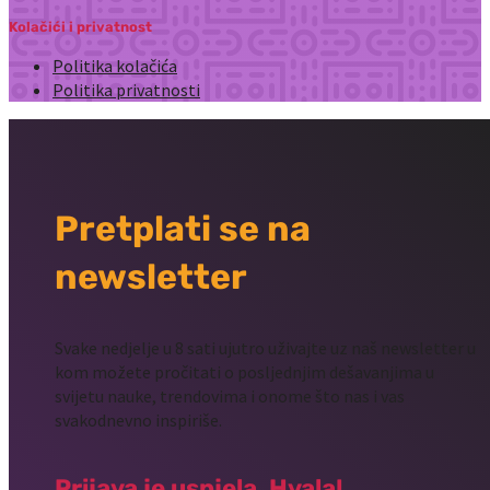
Kolačići i privatnost
Politika kolačića
Politika privatnosti
Pretplati se na
newsletter
Svake nedjelje u 8 sati ujutro uživajte uz naš newsletter u
kom možete pročitati o posljednjim dešavanjima u
svijetu nauke, trendovima i onome što nas i vas
svakodnevno inspiriše.
Prijava je uspjela. Hvala!