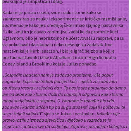
beskrajno je simpatičan i drag.
Kada mi je pričao o sebi, svom radu i tome kako se
zainteresirao za nauku i eksperimente te kritičko razmišljanje,
spomenuo je kako je u srednjoj školi imao sjajnog nastavnika
fizike, koji im je davao zanimljive zadatke da promisle kući.
Uglavnom, bilo je nepristojno ne učestvovati u raspravi, pa su
svi pokušavali da iskopaju neko rješenje za zadatak. Ime
nastavnika je Herb Isaacson, i bio je igrač bejzbola koji je
postao nastavnik fizike u Abraham Lincoln High School u
Coney Island u Brooklinu koju je Julius pohađao.
„
Gospodin Isaacson nam je zadavao probleme, više poput
zagonetki koje smo trebali ponijeti kući i riješiti za zabavnu i
opuštenu raspravu sljedeći dan. To nas je sve potaknulo da damo
sve od sebe kako bismo došli do najboljih odgovora kako bismo
mogli sudjelovati u raspravi. G. Isaacson je također bio vrlo
zabavan i karizmatičan tip pa su ga studenti voljeli i poštovali te
su ga željeli uključit
i“ sjeća se Julius i nastavlja:
„Također nije
pravio razliku između djevojčica i dječaka u razredu te je
očekivao i poticao sve da sudjeluju. Zapravo, poznajem kolegicu l