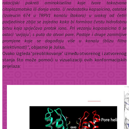
rotacijski pokreti aminokiselina koje tvore takozvana
citoplazmatska ili donja vrata. U nedostatku kapsaicina, ostatak
(izoleucin 674 u TRPV1 kanalu štakora) u svakoj od četiri
podjedinice zbija se zajedno kako bi formirao čvrstu hidrofobnu
brtvu koja sprječava protok iona. Pri vezanju kapasaicina ti se
ostaci ‘uvijaju’; s puta da otvori pore. Postoje i druge zanimljive
promjene koje se događaju više u kanalu (blizu filtra
selektivnosti)”
, objasnio je Julius.
Ovako izgleda ‘preoblikovanje’ između otvorenog i zatvorenog
stanja što može pomoći u vizualizaciji ovih konformacijskih
prijelaza: