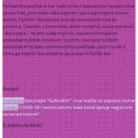
Fantastični poučak iz ove male priče o kapsaicinu i receptorima
za ovu tvar, jeste kako naša osjetila i spoznaje svijeta ovise o
malim, fizičkih i hemijskim promjenama konformacije
proteina. Također, o tome kako jedan receptor, može prenositi
i dva osjeta – recimo ovdje toplotu izazvanu hemijskim
podražajem jedne molekule i toplotu izazvanu fizičkim
podražajem te kako od intenziteta podržaja zavisi i to da li
ćemo ga osjetiti kao prijatno peckanje ili fizičku bol.
Podijeli:
Prethodni
Upoznajte “čudovište”: crne mačke su zapravo sretne
Sljedeći
COVID-19 i nervni sistem: kako kovid djeluje negativno
na nervni sistem?
O autoru/autorici