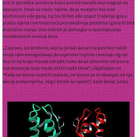
prvi iz porodice proteina klase jonskih kanala koji reaguje na
kapsaicin. Imali su sreće: naime, da je receptor bio pod
kontrolom više gena, taj lov bi bio više poput traženja igle u
plastu sijena i vjerovatnoća pronalaženja proteina i gena bi bila
drastično manja. Ovo otkriće je pomoglo u razumijevanju
molekularnih osnova bola.
„Zapravo, ovi proteini, koji su jonski kanali na površini naših
ćelija nam omogućavaju da osjetimo toplinu i kreiraju signal
koji će na kraju mozak obraditi tako da se sklonimo od izvora
ove senzacije koja može ošteti naša tkiva“, objašnjava on.
“Kada ne bismo osjetili toplotu, ne bismo se ni sklanjali od nje
ako je prekomjerna, nego bismo se opekli”, kaže David Julius.