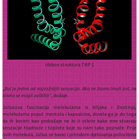
ribbon struktura TRP 1
„
Bol je jedna od najvažnijih senzacija. Ako ne bismo imali bol, ne
bismo se mogli zaštititi
“
, dodaje.
Juliusova fascinacija molekulama iz biljaka i životinja,
molekulama poput mentola i kapsaicina, dovela ga je do toga
da ih koristi kao podražaje ne bi li otkrio kako one stvaraju
senzacije hladnoće i toplote koje su nam tako poznate. Prije
ovih molekula, Julius se bavio i prirodom djelovanja psilocibina