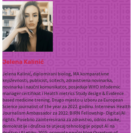
Jelena Kalinić
Jelena Kalinić, diplomirani biolog, MA komparativne
književnosti, publicist, scitech, zdravstvena novinarka,
novinarka i naučni komunikator, posjeduje WHO infodemic
manager certifikat i Health metrics Study design & Evidence
based medicine trening. Drugo mjesto u izboru za European
Science journalist of the year za 2022. godinu. Internews Health
Journalism Ambassador za 2022. BIRN Fellowship- Digital/AI
rights. Posebno zainteresirana za zdravstvo, odnos nauke,
demokratije i društva te utjecaj tehnologije poput AI na
društvo i AI etiku. 2015. osnovala naučni blog Quantum of