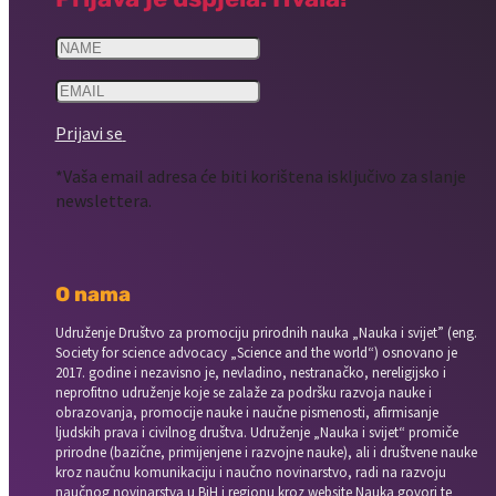
Prijavi se
*Vaša email adresa će biti korištena isključivo za slanje
newslettera.
O nama
Udruženje Društvo za promociju prirodnih nauka „Nauka i svijet” (eng.
Society for science advocacy „Science and the world“) osnovano je
2017. godine i nezavisno je, nevladino, nestranačko, nereligijsko i
neprofitno udruženje koje se zalaže za podršku razvoja nauke i
obrazovanja, promocije nauke i naučne pismenosti, afirmisanje
ljudskih prava i civilnog društva. Udruženje „Nauka i svijet“ promiče
prirodne (bazične, primijenjene i razvojne nauke), ali i društvene nauke
kroz naučnu komunikaciju i naučno novinarstvo, radi na razvoju
naučnog novinarstva u BiH i regionu kroz website Nauka govori te