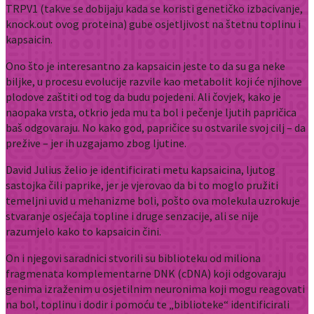
TRPV1 (takve se dobijaju kada se koristi genetičko izbacivanje,
knock.out ovog proteina) gube osjetljivost na štetnu toplinu i
kapsaicin.
Ono što je interesantno za kapsaicin jeste to da su ga neke
biljke, u procesu evolucije razvile kao metabolit koji će njihove
plodove zaštiti od tog da budu pojedeni. Ali čovjek, kako je
naopaka vrsta, otkrio jeda mu ta bol i pečenje ljutih papričica
baš odgovaraju. No kako god, papričice su ostvarile svoj cilj – da
prežive – jer ih uzgajamo zbog ljutine.
David Julius želio je identificirati metu kapsaicina, ljutog
sastojka čili paprike, jer je vjerovao da bi to moglo pružiti
temeljni uvid u mehanizme boli, pošto ova molekula uzrokuje
stvaranje osjećaja topline i druge senzacije, ali se nije
razumjelo kako to kapsaicin čini.
On i njegovi saradnici stvorili su biblioteku od miliona
fragmenata komplementarne DNK (cDNA) koji odgovaraju
genima izraženim u osjetilnim neuronima koji mogu reagovati
na bol, toplinu i dodir i pomoću te „biblioteke“ identificirali