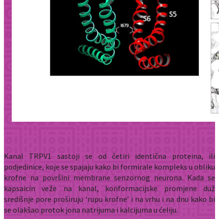
Kanal TRPV1 sastoji se od četiri identična proteina, ili
podjedinice, koje se spajaju kako bi formirale kompleks u obliku
krofne na površini membrane senzornog neurona. Kada se
kapsaicin veže na kanal, konformacijske promjene duž
središnje pore proširuju ‘rupu krofne’ i na vrhu i na dnu kako bi
se olakšao protok jona natrijuma i kalcijuma u ćeliju.