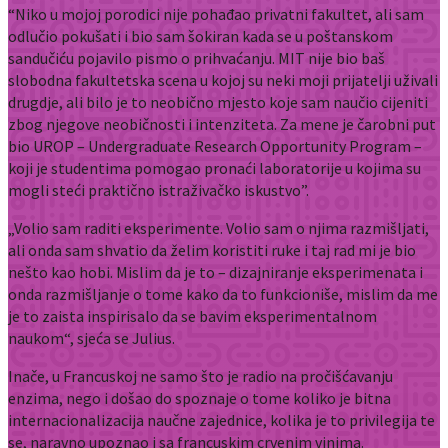
“Niko u mojoj porodici nije pohađao privatni fakultet, ali sam
odlučio pokušati i bio sam šokiran kada se u poštanskom
sandučiću pojavilo pismo o prihvaćanju. MIT nije bio baš
slobodna fakultetska scena u kojoj su neki moji prijatelji uživali
drugdje, ali bilo je to neobično mjesto koje sam naučio cijeniti
zbog njegove neobičnosti i intenziteta. Za mene je čarobni put
bio UROP – Undergraduate Research Opportunity Program –
koji je studentima pomogao pronaći laboratorije u kojima su
mogli steći praktično istraživačko iskustvo”.
„Volio sam raditi eksperimente. Volio sam o njima razmišljati,
ali onda sam shvatio da želim koristiti ruke i taj rad mi je bio
nešto kao hobi. Mislim da je to – dizajniranje eksperimenata i
onda razmišljanje o tome kako da to funkcioniše, mislim da me
je to zaista inspirisalo da se bavim eksperimentalnom
naukom“, sjeća se Julius.
Inače, u Francuskoj ne samo što je radio na pročišćavanju
enzima, nego i došao do spoznaje o tome koliko je bitna
internacionalizacija naučne zajednice, kolika je to privilegija te
se, naravno upoznao i sa francuskim crvenim vinima.