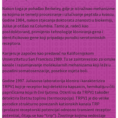
Nakon toga je pohađao Berkeley, gdje je istraživao mehanizme
na kojima se temelji procesiranje i izlučivanje peptida u kvascu.
Godine 1984., nakon stjecanja doktorata znanosti u biokemiji,
Julius je otišao na Columbia. Tamo je, radeći kao
postdoktorand, primijenio tehnologije kloniranja gena i
identificikovao gene koji pripadaju porodici serotoninskih
receptora.
Karijeru je započeo kao predavač na Kalifornijskom
Univerzitetu u San Franciscu 1989. Tu se zainteresirao za ionske
kanale i razumijevanje molekularnih mehanizama koji leže u
pozadini somatosenzacije, posebice osjeta boli.
Godine 1997. Juliusova laboratorija klonira i karakterizira
TRPV1 koji je receptor koji detektira kapsaicin, hemikaliju u čili
papričicama koja ih čini ljutima. Otkrili su da TRPV1 također
detektira štetnu toplinu (termocepcija). TRPV1 je dio velike
porodice strukturno povezanih kationskih kanala TRP
(prolazni receptorski potencijal odnosno transient receptor
potential, čitaju se kao “trip”). Životinje kojima nedostaje