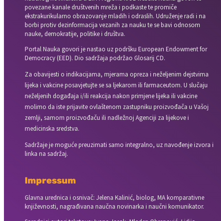
povezane kanale društvenih mreža i podkaste te promiče
ekstrakurikularno obrazovanje mladih i odraslih. Udruženje radi i na
borbi protiv dezinformacija vezanih za nauku te se bavi odnosom
nauke, demokratije, politike i društva.
Portal Nauka govori je nastao uz podršku European Endowment for
Democracy (EED). Dio sadržaja podržao Glosarij CD.
Za obavijesti o indikacijama, mjerama opreza i neželjenim dejstvima
lijeka i vakcine posavjetujte se sa ljekarom ili farmaceutom. U slučaju
neželjenih događaja i/ili reakcija nakon primjene lijeka ili vakcine
molimo da iste prijavite ovlaštenom zastupniku proizvođača u Vašoj
zemlji, samom proizvođaču ili nadležnoj Agenciji za lijekove i
medicinska sredstva.
Sadržaje je moguće preuzimati samo integralno, uz navođenje izvora i
linka na sadržaj.
Impressum
Glavna urednica i osnivač: Jelena Kalinić, biolog, MA komparativne
književnosti, nagrađivana naučna novinarka i naučni komunikator.