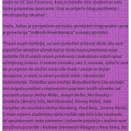
ovdje na UC San Francisco, koja je također bila student na satu
fizike gospodina Isaacsona. Ona se prisjeća istog pozitivnog i
ohrabrujućeg iskustva“
.
Inače, Julius je porijeklom od rusko-jevrejskih imigranata i prva
je generacija “rođenih Amerikanaca” u svojoj porodici.
“
Poput mojih roditelja, svi smo pohađali državne škole. Bio sam
poprilično nevoljan učenik koji je često kasno predavao svoje
zadatke (ili ih uopće nisam predavao) i pokušavao ostati ispod
učiteljevog radara. U nekom trenutku, oko 5. razreda, odlučio sam
da je vrijeme da uložim malo više truda i manje se bojim
neuspjeha, a onda su stvari postale lakše i akademski
inspirativnije. Pohađao sam srednju školu Abraham Lincoln koja
ima bogatu prošlost s impresivnim popisom bivših učenika, od
poznatih pisaca (Arthur Miller, Joseph Heller, Mel Brooks) i
izvođača (Beverly Sills, Neil Diamond, Harvey Keitel, John
Forsythe) do naučnika (Arthur Kornberg, Paul Berg, Jerome Karle).
U moje vrijeme studentsko tijelo možda nije bilo tako istaknuto,
ali upoznao sam neke pametne i zabavne prijatelje s kojima sam
istraživao pozorište i klubove Greenwich Villagea u New Yorku, što