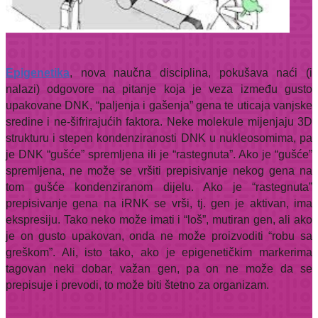
Epigenetika
, nova naučna disciplina, pokušava naći (i
nalazi) odgovore na pitanje koja je veza između gusto
upakovane DNK, “paljenja i gašenja” gena te uticaja vanjske
sredine i ne-šifrirajućih faktora. Neke molekule mijenjaju 3D
strukturu i stepen kondenziranosti DNK u nukleosomima, pa
je DNK “gušće” spremljena ili je “rastegnuta”. Ako je “gušće”
spremljena, ne može se vršiti prepisivanje nekog gena na
tom gušće kondenziranom dijelu. Ako je “rastegnuta”
prepisivanje gena na iRNK se vrši, tj. gen je aktivan, ima
ekspresiju. Tako neko može imati i “loš”, mutiran gen, ali ako
je on gusto upakovan, onda ne može proizvoditi “robu sa
greškom”. Ali, isto tako, ako je epigenetičkim markerima
tagovan neki dobar, važan gen, pa on ne može da se
prepisuje i prevodi, to može biti štetno za organizam.