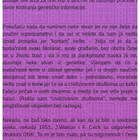
postaje sve teža za one koji u tančine ne razumiju procese i
nivoe kodiranja genetičke informacije.
Pokušaću sada da sumiram neke stvari jer mi nije želja da
zvučim superpametno i da svi vi mislite da sam ja nešto
iznad prosjeka jer “kontam” nešto – želja mi je da u
budućnosti svaki školarac, svaki građanin, bez obzira čime
se u životu bavi i da li mu je
background
nauka ili ne,
razumije neke stvari iz genetike. Vjerujem da će u
budućnosti teme iz oblasti genetike (ali i iz drugih naučnih
disciplina) biti teme
small talks
– jednostavno, moraćete
nešto znati o tome jer će se u civiliziranim društvima uz kafu i
čašicu pričati o ovim stvarima, a mediji će sve više pisati o
nauci. (Rekla sam “civiliziranim društvima”, nemojte me
proglašavati utopistom bez razloga).
Nekada, ne baš tako davno, ali kao da je bilo u srednjem
vijeku, nekada 1953., J.Watson i F. Crick su odgonetnuli
strukturu DNK. To im je bilo malo, pa su odgonetnuli i čemu