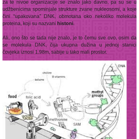
za te nivoe organizacije se znalo jako davno, pa su se u
udžbenicima spominjale strukture zvane nukleosomi, a koje
čini “upakovana” DNK, obmotana oko nekoliko molekula
proteina, koji su nazvani
histoni
.
Ali, ono što se tada nije znalo, je to čemu sve ovo, osim da
se molekula DNK, čija ukupna dužina u jednoj stanici
čovjeka iznosi 1.98m, sabije u tako mali prostor.