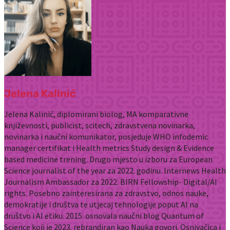
Jelena Kalinić
Jelena Kalinić, diplomirani biolog, MA komparativne
književnosti, publicist, scitech, zdravstvena novinarka,
novinarka i naučni komunikator, posjeduje WHO infodemic
manager certifikat i Health metrics Study design & Evidence
based medicine trening. Drugo mjesto u izboru za European
Science journalist of the year za 2022. godinu. Internews Health
Journalism Ambassador za 2022. BIRN Fellowship- Digital/AI
rights. Posebno zainteresirana za zdravstvo, odnos nauke,
demokratije i društva te utjecaj tehnologije poput AI na
društvo i AI etiku. 2015. osnovala naučni blog Quantum of
Science koji je 2023. rebrandiran kao Nauka govori. Osnivačica i