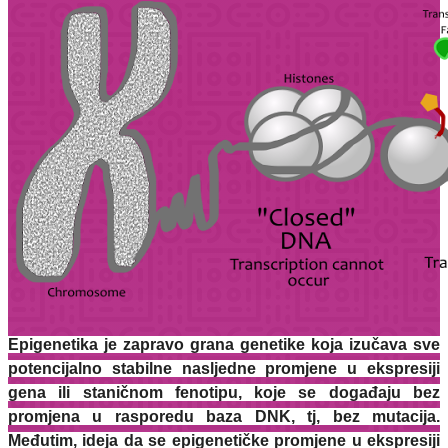
Epigenetika je zapravo grana genetike koja izučava sve
potencijalno stabilne nasljedne promjene u ekspresiji
gena ili staničnom fenotipu, koje se događaju bez
promjena u rasporedu baza DNK, tj, bez mutacija.
Međutim, ideja da se epigenetičke promjene u ekspresiji