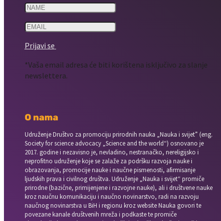
Prijavi se
*Vaša email adresa će biti korištena isključivo za slanje
newslettera.
O nama
Udruženje Društvo za promociju prirodnih nauka „Nauka i svijet” (eng.
Society for science advocacy „Science and the world“) osnovano je
2017. godine i nezavisno je, nevladino, nestranačko, nereligijsko i
neprofitno udruženje koje se zalaže za podršku razvoja nauke i
obrazovanja, promocije nauke i naučne pismenosti, afirmisanje
ljudskih prava i civilnog društva. Udruženje „Nauka i svijet“ promiče
prirodne (bazične, primijenjene i razvojne nauke), ali i društvene nauke
kroz naučnu komunikaciju i naučno novinarstvo, radi na razvoju
naučnog novinarstva u BiH i regionu kroz website Nauka govori te
povezane kanale društvenih mreža i podkaste te promiče