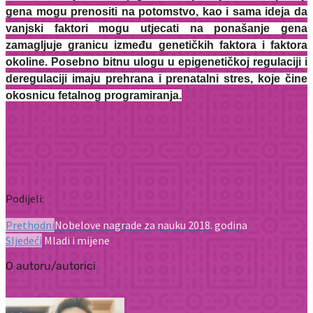
gena mogu prenositi na potomstvo, kao i sama ideja da
vanjski faktori mogu utjecati na ponašanje gena
zamagljuje granicu između genetičkih faktora i faktora
okoline. Posebno bitnu ulogu u epigenetičkoj regulaciji i
deregulaciji imaju prehrana i prenatalni stres, koje čine
okosnicu fetalnog programiranja.
Podijeli:
Prethodni
Nobelove nagrade za nauku 2018. godina
Sljedeći
Mladi i mijene
O autoru/autorici