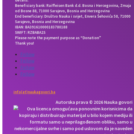
details:
Beneficiary bank: Raiffeisen Bank d.d. Bosna i Hercegovina, Zmaja
od Bosne 88, 71000 Sarajevo, Bosnia and Herzegovina
End beneficiary: Društvo Nauka i svijet, Envera Šehovića 58, 71000
Sarajevo, Bosnia and Herzegovina
IBAN: BA391610000183780188
SWIFT: RZBABA2S
Please note the payment purpose as “Donation”
Thank you!
Follow
Follow
Follow
Follow
info(at)naukagovori.ba
Autorska prava © 2026 Nauka govori