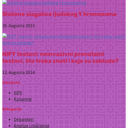
Složena slagalica ljudskog Y hromosoma
26. Augusta 2023.
NIPT testovi: neinvazivni prenatalni
testovi, šta treba znati i koje su zablude?
12. Augusta 2024.
Izdvojeno
HPV
Kolumne
Kategorije
Debankeri
Analize i mišljenja