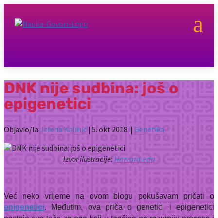
a
DNK nije sudbina: još o
epigenetici
Objavio/la
Jelena Kalinić
|
5. okt 2018.
|
Genetika
Izvor ilustracije:
Harvard.edu
Već neko vrijeme na ovom blogu pokušavam pričati o
epigenetici
. Međutim, ova priča o genetici i epigenetici