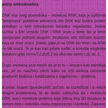
jedna aminokiselina
.
DNK ima svog posrednika – molekulu RNK, koja je suštinski
“prepisana” potrebna sekvenca, dio DNK koji kodira protein
potreban u tom određenom trenutku organizmu. Jedina
razlika u šifri između DNK i RNK jeste u tome što je timin
zamijenjen jednom drugom, strukturno vrlo sličnom bazom,
koja se zove uracil. Dakle, gdje je na DNK bio timin, na RNK
će biti uracil. To je kao kad pišete naški, a koristite englesku
tastaturu gdje nema č,ć,đ,dž,ž pa ukucate samo c,dj, dz, z.
Dugo vremena smo mislili da je to to – linearni kod određuje
sve, jer su naučnici otkrili kako se vrši sinteza osnovnih
gradivnih blokova i katalizatora u organizmu – proteina.
A onda, krajem devedesetih, počelo se razmišljati i o nekim
drugim problemima, te se došlo zaključka da i molekula
DNK, kao i molekule proteina koje šifrira, ima 3D strukturu te
samim time i nekoliko nivoa organizacije i kontrole. Zapravo,