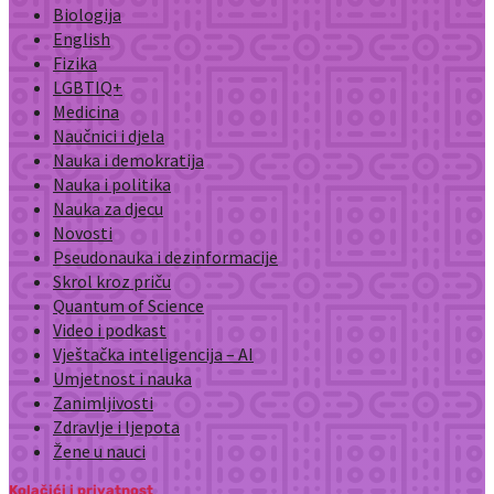
Biologija
English
Fizika
LGBTIQ+
Medicina
Naučnici i djela
Nauka i demokratija
Nauka i politika
Nauka za djecu
Novosti
Pseudonauka i dezinformacije
Skrol kroz priču
Quantum of Science
Video i podkast
Vještačka inteligencija – AI
Umjetnost i nauka
Zanimljivosti
Zdravlje i ljepota
Žene u nauci
Kolačići i privatnost