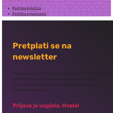
Politika kolačića
Politika privatnosti
Pretplati se na
newsletter
Svake nedjelje u 8 sati ujutro uživajte uz naš newsletter u
kom možete pročitati o posljednjim dešavanjima u
svijetu nauke, trendovima i onome što nas i vas
svakodnevno inspiriše.
Prijava je uspjela. Hvala!