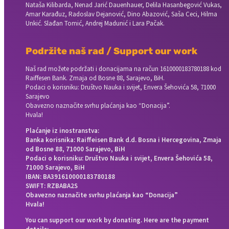
Nataša Kilibarda, Nenad Jarić Dauenhauer, Delila Hasanbegović Vukas,
Amar Karađuz, Radoslav Dejanović, Dino Abazović, Saša Ceci, Hilma
Unkić. Slađan Tomić, Andrej Madunić i Lara Pačak.
Podržite naš rad / Support our work
Naš rad možete podržati i donacijama na račun
1610000183780188 kod
Raiffesen Bank. Zmaja od Bosne 88, Sarajevo, BiH.
Podaci o korisniku: Društvo Nauka i svijet, Envera Šehovića 58, 71000
Sarajevo
Obavezno naznačite svrhu plaćanja kao “Donacija”.
Hvala!
Plaćanje iz inostranstva:
Banka korisnika: Raiffeisen Bank d.d. Bosna i Hercegovina, Zmaja
od Bosne 88, 71000 Sarajevo, BiH
Podaci o korisniku: Društvo Nauka i svijet, Envera Šehovića 58,
71000 Sarajevo, BiH
IBAN: BA391610000183780188
SWIFT: RZBABA2S
Obavezno naznačite svrhu plaćanja kao “Donacija”
Hvala!
You can support our work by donating. Here are the payment