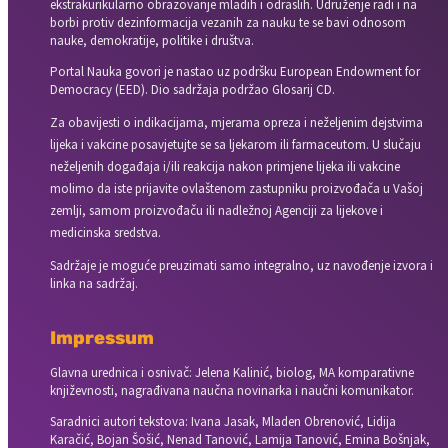
ekstrakurikularno obrazovanje mladih i odraslih. Udruženje radi i na
borbi protiv dezinformacija vezanih za nauku te se bavi odnosom
nauke, demokratije, politike i društva.
Portal Nauka govori je nastao uz podršku European Endowment for
Democracy (EED). Dio sadržaja podržao Glosarij CD.
Za obavijesti o indikacijama, mjerama opreza i neželjenim dejstvima
lijeka i vakcine posavjetujte se sa ljekarom ili farmaceutom. U slučaju
neželjenih događaja i/ili reakcija nakon primjene lijeka ili vakcine
molimo da iste prijavite ovlaštenom zastupniku proizvođača u Vašoj
zemlji, samom proizvođaču ili nadležnoj Agenciji za lijekove i
medicinska sredstva.
Sadržaje je moguće preuzimati samo integralno, uz navođenje izvora i
linka na sadržaj.
Impressum
Glavna urednica i osnivač: Jelena Kalinić, biolog, MA komparativne
književnosti, nagrađivana naučna novinarka i naučni komunikator.
Saradnici autori tekstova: Ivana Jasak, Mladen Obrenović, Lidija
Karačić, Bojan Šošić, Nenad Tanović, Lamija Tanović, Emina Bošnjak,