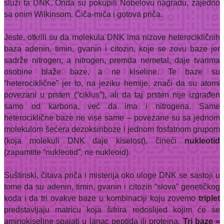
služi ta DNK. Onda su pokupili Nobelovu nagradu, zajedno
sa onim Wilkinsom. Čiča-miča i gotova priča.
Jeste, otkrili su da molekula DNK ima nizove heterocikličnih
baza adenin, timin, gvanin i citozin, koje se zovu baze jer
sadrže nitrogen, a nitrogen, premda nemetal, daje tvarima
osobine blaže baze, a ne kiseline. Te baze su
“heterociklične” jer to, na jeziku hemije, znači da su atomi
povezani u prsten (“ciklus”), ali da taj prsten nije izgrađen
samo od karbona, već da ima i nitrogena. Same
heterociklične baze ne vise same – povezane su sa jednom
molekulom šećera dezoksiriboze i jednom fosfatnom grupom
(koja molekuli DNK daje kiselost), čineći
nukleotid
(zapamtite “nukleotid”, ne nukleoid).
Suštinski, čitava priča i misterija oko uloge DNK se sastoji u
tome da su adenin, timin, gvanin i citozin “slova” genetičkog
koda i da tri ovakve baze u kombinaciji koju zovemo
triplet
predstavljaju matricu koja šifrira redoslijed kojim će se
aminokiseline spajati u lanac peptida ili proteina.
Tri baze =