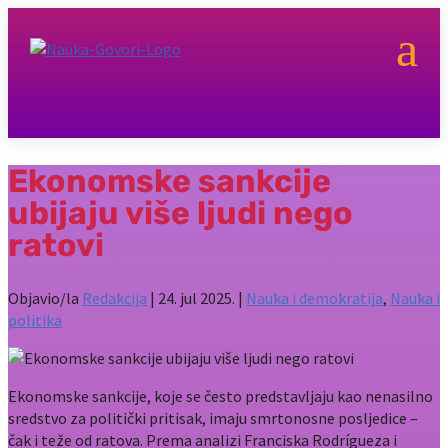
a
Ekonomske sankcije
ubijaju više ljudi nego
ratovi
Objavio/la
Redakcija
|
24. jul 2025.
|
Nauka i demokratija
,
Nauka i
politika
Ekonomske sankcije, koje se često predstavljaju kao nenasilno
sredstvo za politički pritisak, imaju smrtonosne posljedice –
čak i teže od ratova. Prema analizi Franciska Rodrígueza i