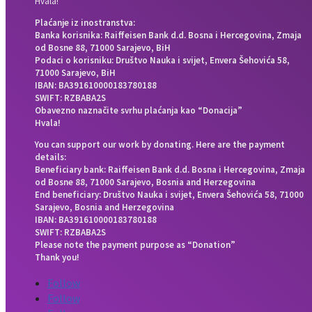
Hvala!
Plaćanje iz inostranstva:
Banka korisnika: Raiffeisen Bank d.d. Bosna i Hercegovina, Zmaja
od Bosne 88, 71000 Sarajevo, BiH
Podaci o korisniku: Društvo Nauka i svijet, Envera Šehovića 58,
71000 Sarajevo, BiH
IBAN: BA391610000183780188
SWIFT: RZBABA2S
Obavezno naznačite svrhu plaćanja kao “Donacija”
Hvala!
You can support our work by donating. Here are the payment
details:
Beneficiary bank: Raiffeisen Bank d.d. Bosna i Hercegovina, Zmaja
od Bosne 88, 71000 Sarajevo, Bosnia and Herzegovina
End beneficiary: Društvo Nauka i svijet, Envera Šehovića 58, 71000
Sarajevo, Bosnia and Herzegovina
IBAN: BA391610000183780188
SWIFT: RZBABA2S
Please note the payment purpose as “Donation”
Thank you!
Follow
Follow