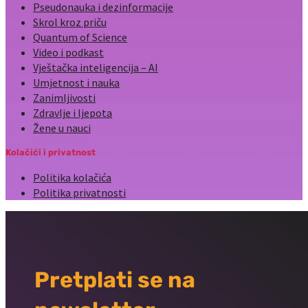
Pseudonauka i dezinformacije
Skrol kroz priču
Quantum of Science
Video i podkast
Vještačka inteligencija – AI
Umjetnost i nauka
Zanimljivosti
Zdravlje i ljepota
Žene u nauci
Kolačići i privatnost
Politika kolačića
Politika privatnosti
Pretplati se na