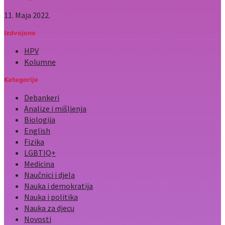
11. Maja 2022.
Izdvojeno
HPV
Kolumne
Kategorije
Debankeri
Analize i mišljenja
Biologija
English
Fizika
LGBTIQ+
Medicina
Naučnici i djela
Nauka i demokratija
Nauka i politika
Nauka za djecu
Novosti