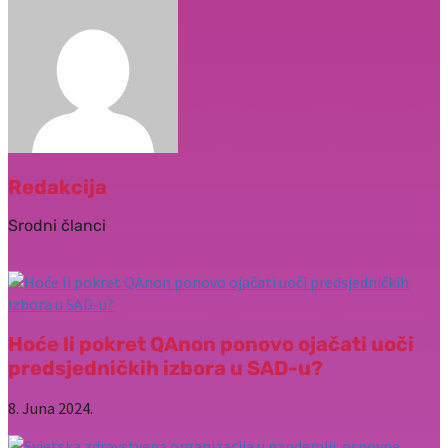
Redakcija
Srodni članci
Hoće li pokret QAnon ponovo ojačati uoči
predsjedničkih izbora u SAD-u?
8. Juna 2024.