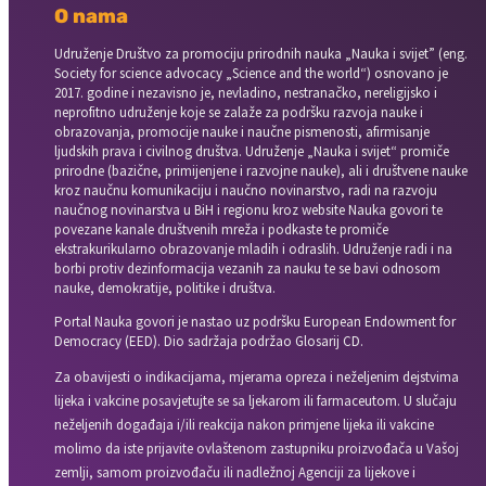
O nama
Udruženje Društvo za promociju prirodnih nauka „Nauka i svijet” (eng.
Society for science advocacy „Science and the world“) osnovano je
2017. godine i nezavisno je, nevladino, nestranačko, nereligijsko i
neprofitno udruženje koje se zalaže za podršku razvoja nauke i
obrazovanja, promocije nauke i naučne pismenosti, afirmisanje
ljudskih prava i civilnog društva. Udruženje „Nauka i svijet“ promiče
prirodne (bazične, primijenjene i razvojne nauke), ali i društvene nauke
kroz naučnu komunikaciju i naučno novinarstvo, radi na razvoju
naučnog novinarstva u BiH i regionu kroz website Nauka govori te
povezane kanale društvenih mreža i podkaste te promiče
ekstrakurikularno obrazovanje mladih i odraslih. Udruženje radi i na
borbi protiv dezinformacija vezanih za nauku te se bavi odnosom
nauke, demokratije, politike i društva.
Portal Nauka govori je nastao uz podršku European Endowment for
Democracy (EED). Dio sadržaja podržao Glosarij CD.
Za obavijesti o indikacijama, mjerama opreza i neželjenim dejstvima
lijeka i vakcine posavjetujte se sa ljekarom ili farmaceutom. U slučaju
neželjenih događaja i/ili reakcija nakon primjene lijeka ili vakcine
molimo da iste prijavite ovlaštenom zastupniku proizvođača u Vašoj
zemlji, samom proizvođaču ili nadležnoj Agenciji za lijekove i