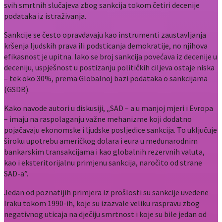
svih smrtnih slučajeva zbog sankcija tokom četiri decenije
podataka iz istraživanja.
Sankcije se često opravdavaju kao instrumenti zaustavljanja
kršenja ljudskih prava ili podsticanja demokratije, no njihova
efikasnost je upitna. Iako se broj sankcija povećava iz decenije u
deceniju, uspješnost u postizanju političkih ciljeva ostaje niska
– tek oko 30%, prema Globalnoj bazi podataka o sankcijama
(GSDB).
Kako navode autori u diskusiji, „SAD – a u manjoj mjeri i Evropa
– imaju na raspolaganju važne mehanizme koji dodatno
pojačavaju ekonomske i ljudske posljedice sankcija. To uključuje
široku upotrebu američkog dolara i eura u međunarodnim
bankarskim transakcijama i kao globalnih rezervnih valuta,
kao i eksteritorijalnu primjenu sankcija, naročito od strane
SAD-a”.
Jedan od poznatijih primjera iz prošlosti su sankcije uvedene
Iraku tokom 1990-ih, koje su izazvale veliku raspravu zbog
negativnog uticaja na dječiju smrtnost i koje su bile jedan od