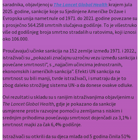
saradnika, objavljenoj u
The Lancet Global Health
krajem jula
2025. godine, sankcije koje su Sjedinjene Američke Države i
Evropska unija nametnule od 1971. do 2021. godine povezane su
s prosječno 564.258 smrtnih slučajeva godišnje. To je višestruko
više od godišnjeg broja smrtno stradalih u ratovima, koji iznosi
oko 106.000.
Proučavajući učinke sankcija na 152 zemlje između 1971. i 2022.,
istraživači su „pokazali značajnu uzročnu vezu između sankcija i
povećane smrtnosti”, s „najjačim učincima jednostranih,
ekonomskih i američkih sankcija”. Efekti UN sankcija na
smrtnost su bili manji, tvrde istraživači, i smatraju da je to
zbog daleko strožijeg sistema UN-a da donese ovakve odluke.
Ovi rezultati u skladu su s ranijim istraživanjima objavljenim u
The Lancet Global Health
, gdje je pokazano da sankcije
usmjerene protiv razvojne pomoći u zemljama s niskim i
srednjim prihodima povećavaju smrtnost dojenčadi za 3,1% i
smrtnost majki za čak 6,4% godišnje.
Istraživači su otkrili da su djeca mlađa od 5 godina činila 51%