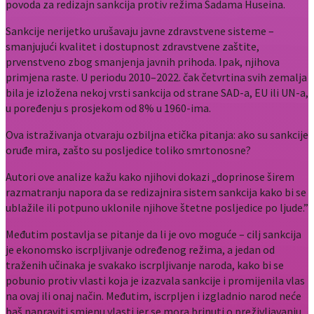
povoda za redizajn sankcija protiv režima Sadama Huseina.
Sankcije nerijetko urušavaju javne zdravstvene sisteme –
smanjujući kvalitet i dostupnost zdravstvene zaštite,
prvenstveno zbog smanjenja javnih prihoda. Ipak, njihova
primjena raste. U periodu 2010–2022. čak četvrtina svih zemalja
bila je izložena nekoj vrsti sankcija od strane SAD-a, EU ili UN-a,
u poređenju s prosjekom od 8% u 1960-ima.
Ova istraživanja otvaraju ozbiljna etička pitanja: ako su sankcije
oruđe mira, zašto su posljedice toliko smrtonosne?
Autori ove analize kažu kako njihovi dokazi „doprinose širem
razmatranju napora da se redizajnira sistem sankcija kako bi se
ublažile ili potpuno uklonile njihove štetne posljedice po ljude.”
Međutim postavlja se pitanje da li je ovo moguće – cilj sankcija
je ekonomsko iscrpljivanje određenog režima, a jedan od
traženih učinaka je svakako iscrpljivanje naroda, kako bi se
pobunio protiv vlasti koja je izazvala sankcije i promijenila vlas
na ovaj ili onaj način. Međutim, iscrpljen i izgladnio narod neće
baš napraviti smjenu vlasti jer se mora brinuti o preživljavanju,