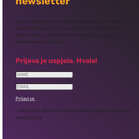
newsletter
Svake nedjelje u 8 sati ujutro uživajte uz naš newsletter u
kom možete pročitati o posljednjim dešavanjima u
svijetu nauke, trendovima i onome što nas i vas
svakodnevno inspiriše.
Prijava je uspjela. Hvala!
Prijavi se
*Vaša email adresa će biti korištena isključivo za slanje
newslettera.