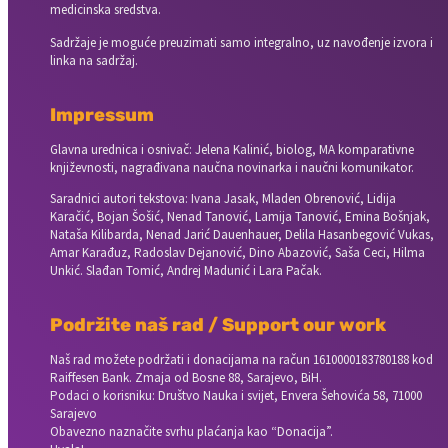
medicinska sredstva.
Sadržaje je moguće preuzimati samo integralno, uz navođenje izvora i
linka na sadržaj.
Impressum
Glavna urednica i osnivač: Jelena Kalinić, biolog, MA komparativne
književnosti, nagrađivana naučna novinarka i naučni komunikator.
Saradnici autori tekstova: Ivana Jasak, Mladen Obrenović, Lidija
Karačić, Bojan Šošić, Nenad Tanović, Lamija Tanović, Emina Bošnjak,
Nataša Kilibarda, Nenad Jarić Dauenhauer, Delila Hasanbegović Vukas,
Amar Karađuz, Radoslav Dejanović, Dino Abazović, Saša Ceci, Hilma
Unkić. Slađan Tomić, Andrej Madunić i Lara Pačak.
Podržite naš rad / Support our work
Naš rad možete podržati i donacijama na račun
1610000183780188 kod
Raiffesen Bank. Zmaja od Bosne 88, Sarajevo, BiH.
Podaci o korisniku: Društvo Nauka i svijet, Envera Šehovića 58, 71000
Sarajevo
Obavezno naznačite svrhu plaćanja kao “Donacija”.