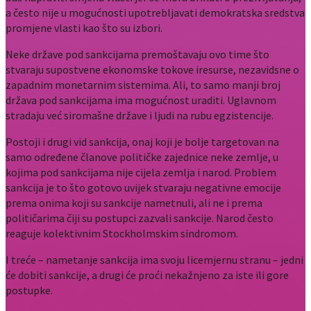
a često nije u mogućnosti upotrebljavati demokratska sredstva
promjene vlasti kao što su izbori.
Neke države pod sankcijama premoštavaju ovo time što
stvaraju supostvene ekonomske tokove iresurse, nezavidsne o
zapadnim monetarnim sistemima. Ali, to samo manji broj
država pod sankcijama ima mogućnost uraditi. Uglavnom
stradaju već siromašne države i ljudi na rubu egzistencije.
Postoji i drugi vid sankcija, onaj koji je bolje targetovan na
samo određene članove političke zajednice neke zemlje, u
kojima pod sankcijama nije cijela zemlja i narod. Problem
sankcija je to što gotovo uvijek stvaraju negativne emocije
prema onima koji su sankcije nametnuli, ali ne i prema
političarima čiji su postupci zazvali sankcije. Narod često
reaguje kolektivnim Stockholmskim sindromom.
I treće – nametanje sankcija ima svoju licemjernu stranu – jedni
će dobiti sankcije, a drugi će proći nekažnjeno za iste ili gore
postupke.