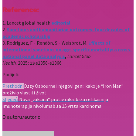
Reference:
1. Lancet global health
editorial
2.
Sanctions and humanitarian outcomes: four decades of
academic scholarship
3. Rodríguez, F ∙ Rendón, S ∙ Weisbrot, M.
Effects of
international sanctions on age-specific mortality: a cross-
national panel data analysis
,
Lancet Glob
Health.
2025;
13
:e1358-e1366
Podijeli:
Prethodni
Ozzy Osbourne i njegovi geni: kako je “Iron Man”
preživio vlastiti život
Sljedeći
Nova „vakcina“ protiv raka: brža i efikasnija
imunoterapija nivolumab za 15 vrsta karcinoma
O autoru/autorici