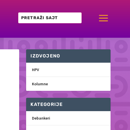
a
IZDVOJENO
HPV
Kolumne
KATEGORIJE
Debankeri