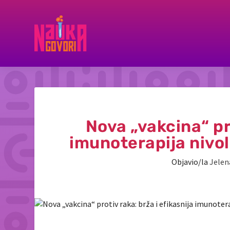
Nova „vakcina“ pro
imunoterapija nivo
Objavio/la
Jelen