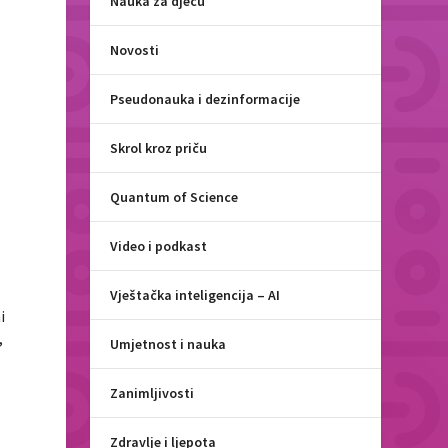
Nauka za djecu
Novosti
Pseudonauka i dezinformacije
Skrol kroz priču
Quantum of Science
Video i podkast
Vještačka inteligencija – AI
i
,
Umjetnost i nauka
Zanimljivosti
Zdravlje i ljepota