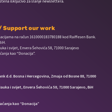
štena isključivo za slanje newslettera.
 / Support our work
nacijama na račun
1610000183780188 kod Raiffesen Bank.
BiH.
uka i svijet, Envera Šehovića 58, 71000 Sarajevo
anja kao “Donacija”.
Bank d.d. Bosna i Hercegovina, Zmaja od Bosne 88, 71000
auka i svijet, Envera Šehovića 58, 71000 Sarajevo, BiH
aćanja kao “Donacija”