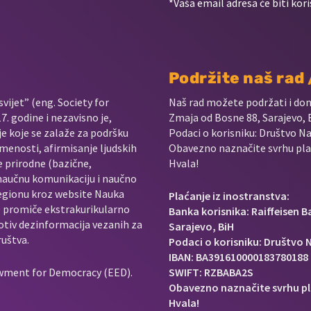
*Vaša email adresa će biti kori
Podržite naš rad
vijet” (eng. Society for
Naš rad možete podržati i do
. godine i nezavisno je,
Zmaja od Bosne 88, Sarajevo, 
je koje se zalaže za podršku
Podaci o korisniku: Društvo Na
menosti, afirmisanje ljudskih
Obavezno naznačite svrhu plać
e prirodne (bazične,
Hvala!
 naučnu komunikaciju i naučno
regionu kroz website Nauka
Plaćanje iz inostranstva:
e promiče ekstrakurikularno
Banka korisnika: Raiffeisen 
rotiv dezinformacija vezanih za
Sarajevo, BiH
ruštva.
Podaci o korisniku: Društvo N
IBAN: BA391610000183780188
owment for Democracy (EED).
SWIFT: RZBABA2S
Obavezno naznačite svrhu pl
Hvala!