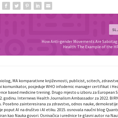
SL
How Anti-gender Movements Are Sabotagi
Health: The Example of the H
biolog, MA komparativne književnosti, publicist, scitech, zdravstv
ni komunikator, posjeduje WHO infodemic manager certifikat i He
ence based medicine trening. Drugo mjesto u izboru za European 
022. godinu. Internews Health Journalism Ambassador za 2022. BIR
ts. Posebno zainteresirana za zdravstvo, odnos nauke, demokratije 
je poput AI na društvo i AI etiku. 2015. osnovala naučni blog Quan
diran kao Nauka govori. Osnivačica i urednice te glavni autor na Na