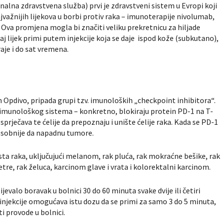
alna zdravstvena služba) prvi je zdravstveni sistem u Evropi koji
važnijih lijekova u borbi protiv raka – imunoterapije nivolumab,
”. Ova promjena mogla bi značiti veliku prekretnicu za hiljade
aj lijek primi putem injekcije koja se daje ispod kože (subkutano),
aje i do sat vremena.
pdivo, pripada grupi tzv. imunoloških „checkpoint inhibitora“.
ce imunološkog sistema – konkretno, blokiraju protein PD-1 na T-
 sprječava te ćelije da prepoznaju i unište ćelije raka. Kada se PD-1
sposobnije da napadnu tumore.
vrsta raka, uključujući melanom, rak pluća, rak mokraćne bešike, rak
tre, rak želuca, karcinom glave i vrata i kolorektalni karcinom.
jevalo boravak u bolnici 30 do 60 minuta svake dvije ili četiri
k injekcije omogućava istu dozu da se primi za samo 3 do 5 minuta,
i provode u bolnici.