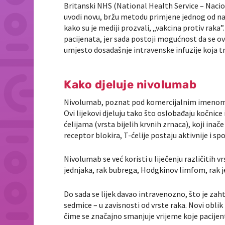
Britanski NHS (National Health Service – Nacion
uvodi novu, bržu metodu primjene jednog od naj
kako su je mediji prozvali, „vakcina protiv raka
pacijenata, jer sada postoji mogućnost da se ov
umjesto dosadašnje intravenske infuzije koja tr
Kako djeluje nivolumab
Nivolumab, poznat pod komercijalnim imenom O
Ovi lijekovi djeluju tako što oslobađaju kočni
ćelijama (vrsta bijelih krvnih zrnaca), koji inače
receptor blokira, T-ćelije postaju aktivnije i 
Nivolumab se već koristi u liječenju različitih 
jednjaka, rak bubrega, Hodgkinov limfom, rak je
Do sada se lijek davao intravenozno, što je zahti
sedmice – u zavisnosti od vrste raka. Novi obli
čime se značajno smanjuje vrijeme koje pacijent