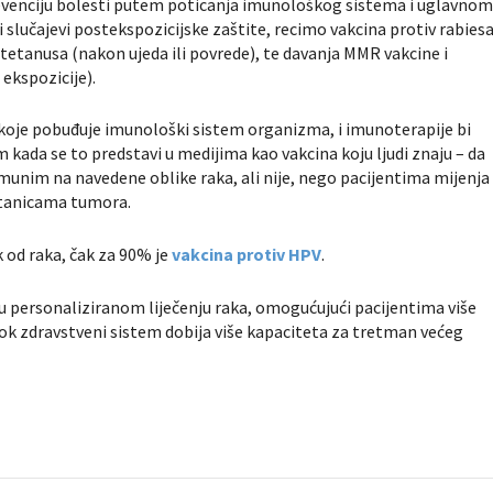
prevenciju bolesti putem poticanja imunološkog sistema i uglavno
 slučajevi postekspozicijske zaštite, recimo vakcina protiv rabiesa
 tetanusa (nakon ujeda ili povrede), te davanja MMR vakcine i
 ekspozicije).
koje pobuđuje imunološki sistem organizma, i imunoterapije bi
m kada se to predstavi u medijima kao vakcina koju ljudi znaju – da
 imunim na navedene oblike raka, ali nije, nego pacijentima mijenja
 stanicama tumora.
k od raka, čak za 90% je
vakcina protiv HPV
.
 u personaliziranom liječenju raka, omogućujući pacijentima više
dok zdravstveni sistem dobija više kapaciteta za tretman većeg