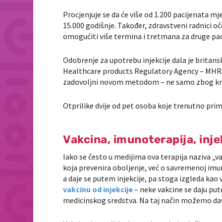
Procjenjuje se da će više od 1.200 pacijenata m
15.000 godišnje. Također, zdravstveni radnici oč
omogućiti više termina i tretmana za druge pac
Odobrenje za upotrebu injekcije dala je britans
Healthcare products Regulatory Agency – MHRA),
zadovoljni novom metodom – ne samo zbog kraće
Otprilike dvije od pet osoba koje trenutno prim
Vakcina, imunoterapija, inje
Iako se često u medijima ova terapija naziva „vak
koja prevenira oboljenje, već o savremenoj imun
a daje se putem injekcije, pa stoga izgleda kao
vakcinu od injekcije
– neke vakcine se daju put
medicinskog sredstva. Na taj način možemo dav