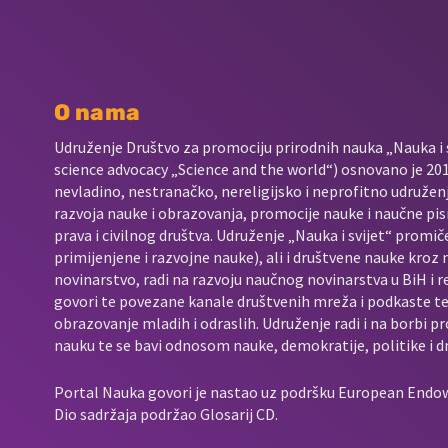
O nama
Udruženje Društvo za promociju prirodnih nauka „Nauka i s
science advocacy „Science and the world“) osnovano je 2017
nevladino, nestranačko, nereligijsko i neprofitno udružen
razvoja nauke i obrazovanja, promocije nauke i naučne pis
prava i civilnog društva. Udruženje „Nauka i svijet“ promič
primijenjene i razvojne nauke), ali i društvene nauke kroz
novinarstvo, radi na razvoju naučnog novinarstva u BiH i 
govori te povezane kanale društvenih mreža i podkaste t
obrazovanje mladih i odraslih. Udruženje radi i na borbi p
nauku te se bavi odnosom nauke, demokratije, politike i d
Portal Nauka govori je nastao uz podršku European End
Dio sadržaja podržao Glosarij CD.