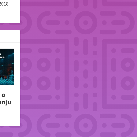
2018.
 o
anju