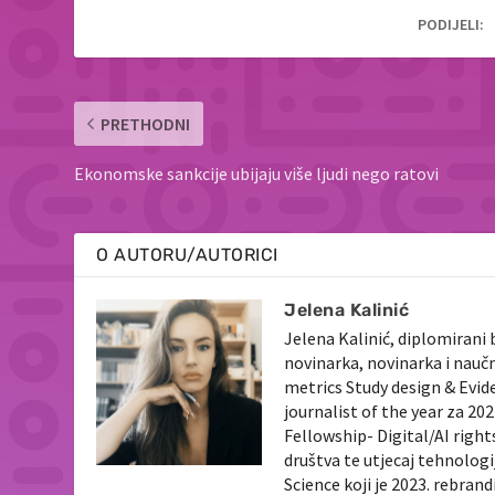
PODIJELI:
PRETHODNI
Ekonomske sankcije ubijaju više ljudi nego ratovi
O AUTORU/AUTORICI
Jelena Kalinić
Jelena Kalinić, diplomirani 
novinarka, novinarka i nauč
metrics Study design & Evid
journalist of the year za 2
Fellowship- Digital/AI righ
društva te utjecaj tehnologi
Science koji je 2023. rebran