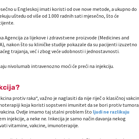
jesečno u Engleskoj imati koristi od ove nove metode, a ukupno do
ekuju uštedu od više od 1.000 radnih sati mjesečno, što će
ijente.
ka Agencija za lijekove i zdravstvene proizvode (Medicines and
 nakon što su kliničke studije pokazale da su pacijenti izuzetno
g trajanja, već i zbog veće udobnosti i jednostavnosti.
aju nivolumab intravenozno moći će preći na injekciju.
kcija?
cina protiv raka“, važno je naglasiti da nije riječ o klasičnoj vakcin
oterapiji koja koristi sopstveni imunitet da se bori protiv tumora
 vakcina. Ovdje imamo taj stalni problem što
ljudi ne razlikuju
em injekcije, a neke ne. Inkecija je samo način davanja nekog
ati vitamine, vakcine, imunoterapije.