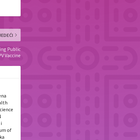
JEDEĆI
ng Public
PV Vaccine
ena
alth
Science
N
i
tum of
uka