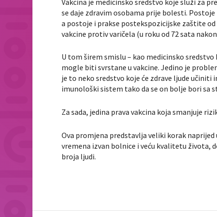
Vakcina je medicinsko sredstvo koje služi za 
se daje zdravim osobama prije bolesti. Postoje i
a postoje i prakse postekspozicijske zaštite od
vakcine protiv varičela (u roku od 72 sata nakon
U tom širem smislu – kao medicinsko sredstvo 
mogle biti svrstane u vakcine. Jedino je proble
je to neko sredstvo koje će zdrave ljude učiniti
imunološki sistem tako da se on bolje bori sa
Za sada, jedina prava vakcina koja smanjuje rizi
Ova promjena predstavlja veliki korak naprijed
vremena izvan bolnice i veću kvalitetu života, 
broja ljudi.