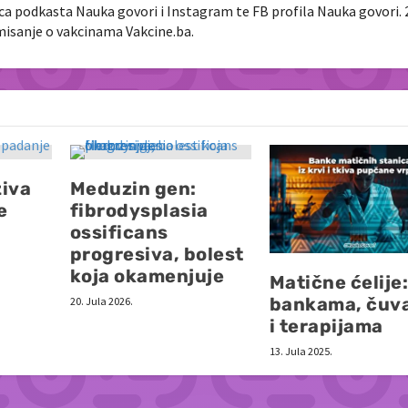
nica podkasta Nauka govori i Instagram te FB profila Nauka govori. 
rmisanje o vakcinama Vakcine.ba.
ziva
Meduzin gen:
e
fibrodysplasia
ossificans
progresiva, bolest
koja okamenjuje
Matične ćelije:
bankama, čuv
20. Jula 2026.
i terapijama
13. Jula 2025.