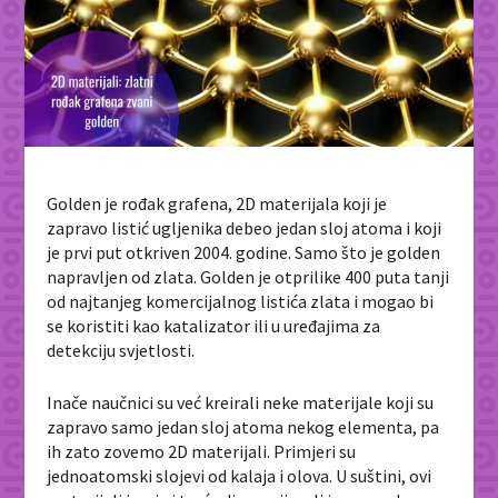
Golden je rođak grafena, 2D materijala koji je
zapravo listić ugljenika debeo jedan sloj atoma i koji
je prvi put otkriven 2004. godine. Samo što je golden
napravljen od zlata. Golden je otprilike 400 puta tanji
od najtanjeg komercijalnog listića zlata i mogao bi
se koristiti kao katalizator ili u uređajima za
detekciju svjetlosti.
Inače naučnici su već kreirali neke materijale koji su
zapravo samo jedan sloj atoma nekog elementa, pa
ih zato zovemo 2D materijali. Primjeri su
jednoatomski slojevi od kalaja i olova. U suštini, ovi