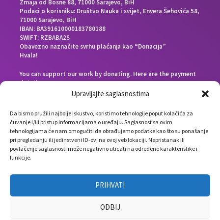
Zmaja od Bosne 88, 71000 Sarajevo, BiH
Podaci o korisniku: Društvo Nauka i svijet, Envera Šehovića 58,
71000 Sarajevo, BiH
IBAN: BA391610000183780188
SWIFT: RZBABA2S
Obavezno naznačite svrhu plaćanja kao “Donacija”
Hvala!
You can support our work by donating. Here are the payment
details:
Beneficiary bank: Raiffeisen Bank d.d. Bosna i Hercegovina,
Upravljajte saglasnostima
Zmaja od Bosne 88, 71000 Sarajevo, Bosnia and Herzegovina
End beneficiary: Društvo Nauka i svijet, Envera Šehovića 58,
Da bismo pružili najbolje iskustvo, koristimo tehnologije poput kolačića za
71000 Sarajevo, Bosnia and Herzegovina
čuvanje i/ili pristup informacijama o uređaju. Saglasnost sa ovim
IBAN: BA391610000183780188
tehnologijama će nam omogućiti da obrađujemo podatke kao što su ponašanje
SWIFT: RZBABA2S
pri pregledanju ili jedinstveni ID-ovi na ovoj veb lokaciji. Nepristanak ili
Please note the payment purpose as “Donation”
povlačenje saglasnosti može negativno uticati na određene karakteristike i
Thank you!
funkcije.
PRIHVATI
ODBIJ