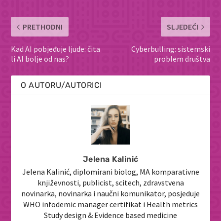
PRETHODNI
SLJEDEĆI
Kad AI pobjeđuje ljude: čita
Cyberbulling: sistemski
li AI bolje od nas?
problem društva
O AUTORU/AUTORICI
Jelena Kalinić
Jelena Kalinić, diplomirani biolog, MA komparativne
književnosti, publicist, scitech, zdravstvena
novinarka, novinarka i naučni komunikator, posjeduje
WHO infodemic manager certifikat i Health metrics
Study design & Evidence based medicine