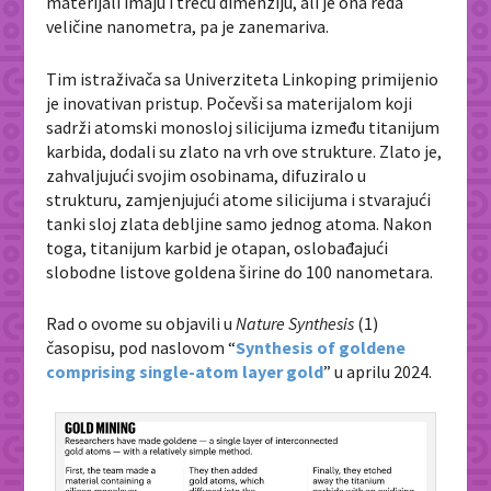
materijali imaju i treću dimenziju, ali je ona reda
veličine nanometra, pa je zanemariva.
Tim istraživača sa Univerziteta Linkoping primijenio
je inovativan pristup. Počevši sa materijalom koji
sadrži atomski monosloj silicijuma između titanijum
karbida, dodali su zlato na vrh ove strukture. Zlato je,
zahvaljujući svojim osobinama, difuziralo u
strukturu, zamjenjujući atome silicijuma i stvarajući
tanki sloj zlata debljine samo jednog atoma. Nakon
toga, titanijum karbid je otapan, oslobađajući
slobodne listove goldena širine do 100 nanometara.
Rad o ovome su objavili u
Nature Synthesis
(1)
časopisu, pod naslovom “
Synthesis of goldene
comprising single-atom layer gold
” u aprilu 2024.