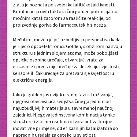
zlata je poznata po svojoj katalitičkoj aktivnosti.
Kombinacija ovih faktora čini golden potencijalno
moćnim katalizatorom za različite reakcije, od
proizvodnje goriva do farmaceutskih sinteza.
Međutim, možda je još uzbudljivija perspektiva kada
je riječ o optoelektronici. Golden, s obzirom na svoju
strukturu s jednim slojem atoma, može poboljšati
optičke osobine uređaja, otvarajući vrata za
efikasnije i preciznije uređaje za detekciju svjetlosti,
senzore ili čak uređaje za pretvaranje svjetlosti u
električnu energiju.
Iako je golden još uvijek u ranoj fazi istraživanja,
njegova obećavajuća svojstva čine ga jednim od
najuzbudljivijih materijala u savremenoj naučnoj
zajednici. Njegova jedinstvena kombinacija tanke
strukture i zlatnih osobina otvara put za brojne
inovativne primjene, od efikasnijih katalizatora do
naprednih uređaja za detekciju svjetlost