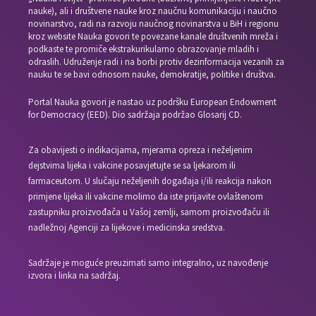
nauke), ali i društvene nauke kroz naučnu komunikaciju i naučno
novinarstvo, radi na razvoju naučnog novinarstva u BiH i regionu
kroz website Nauka govori te povezane kanale društvenih mreža i
podkaste te promiče ekstrakurikularno obrazovanje mladih i
odraslih. Udruženje radi i na borbi protiv dezinformacija vezanih za
nauku te se bavi odnosom nauke, demokratije, politike i društva.
Portal Nauka govori je nastao uz podršku European Endowment
for Democracy (EED). Dio sadržaja podržao Glosarij CD.
Za obavijesti o indikacijama, mjerama opreza i neželjenim
dejstvima lijeka i vakcine posavjetujte se sa ljekarom ili
farmaceutom. U slučaju neželjenih događaja i/ili reakcija nakon
primjene lijeka ili vakcine molimo da iste prijavite ovlaštenom
zastupniku proizvođača u Vašoj zemlji, samom proizvođaču ili
nadležnoj Agenciji za lijekove i medicinska sredstva.
Sadržaje je moguće preuzimati samo integralno, uz navođenje
izvora i linka na sadržaj.