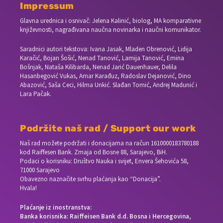
Impressum
Glavna urednica i osnivač: Jelena Kalinić, biolog, MA komparativne
književnosti, nagrađivana naučna novinarka i naučni komunikator.
Saradnici autori tekstova: Ivana Jasak, Mladen Obrenović, Lidija
Karačić, Bojan Šošić, Nenad Tanović, Lamija Tanović, Emina
Bošnjak, Nataša Kilibarda, Nenad Jarić Dauenhauer, Delila
Hasanbegović Vukas, Amar Karađuz, Radoslav Dejanović, Dino
Abazović, Saša Ceci, Hilma Unkić. Slađan Tomić, Andrej Madunić i
Lara Pačak.
Podržite naš rad / Support our work
Naš rad možete podržati i donacijama na račun
1610000183780188
kod Raiffesen Bank. Zmaja od Bosne 88, Sarajevo, BiH.
Podaci o korisniku: Društvo Nauka i svijet, Envera Šehovića 58,
71000 Sarajevo
Obavezno naznačite svrhu plaćanja kao “Donacija”.
Hvala!
Plaćanje iz inostranstva:
Banka korisnika: Raiffeisen Bank d.d. Bosna i Hercegovina,