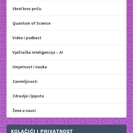
Skrol kroz priču
Quantum of Science
Video i podkast
Vještačka inteligencija – AI
Umjetnost i nauka
Zanimljivosti
Zdravlje i ljepota
Žene u nauci
KOLAČIĆI I PRIVATNOST