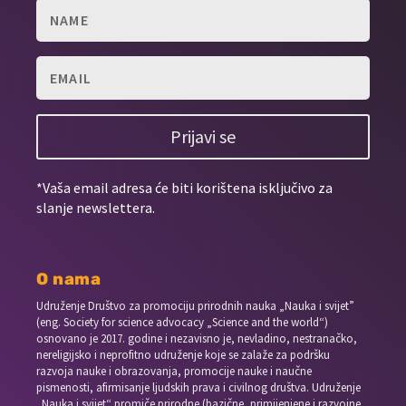
Prijavi se
*Vaša email adresa će biti korištena isključivo za
slanje newslettera.
O nama
Udruženje Društvo za promociju prirodnih nauka „Nauka i svijet”
(eng. Society for science advocacy „Science and the world“)
osnovano je 2017. godine i nezavisno je, nevladino, nestranačko,
nereligijsko i neprofitno udruženje koje se zalaže za podršku
razvoja nauke i obrazovanja, promocije nauke i naučne
pismenosti, afirmisanje ljudskih prava i civilnog društva. Udruženje
„Nauka i svijet“ promiče prirodne (bazične, primijenjene i razvojne