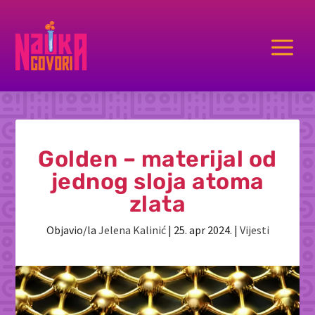
a
Golden – materijal od
jednog sloja atoma
zlata
Objavio/la
Jelena Kalinić
|
25. apr 2024.
|
Vijesti