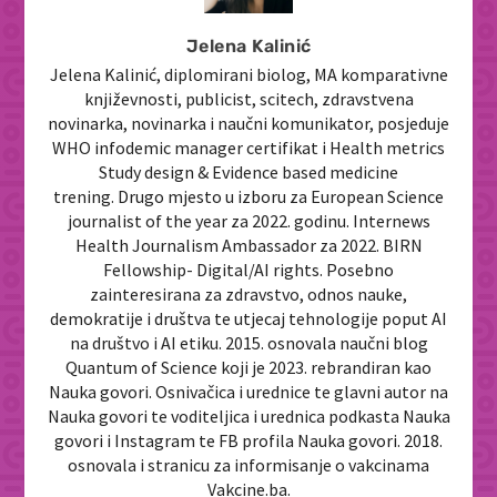
Jelena Kalinić
Jelena Kalinić, diplomirani biolog, MA komparativne
književnosti, publicist, scitech, zdravstvena
novinarka, novinarka i naučni komunikator, posjeduje
WHO infodemic manager certifikat i Health metrics
Study design & Evidence based medicine
trening. Drugo mjesto u izboru za European Science
journalist of the year za 2022. godinu. Internews
Health Journalism Ambassador za 2022. BIRN
Fellowship- Digital/AI rights. Posebno
zainteresirana za zdravstvo, odnos nauke,
demokratije i društva te utjecaj tehnologije poput AI
na društvo i AI etiku. 2015. osnovala naučni blog
Quantum of Science koji je 2023. rebrandiran kao
Nauka govori. Osnivačica i urednice te glavni autor na
Nauka govori te voditeljica i urednica podkasta Nauka
govori i Instagram te FB profila Nauka govori. 2018.
osnovala i stranicu za informisanje o vakcinama
Vakcine.ba.