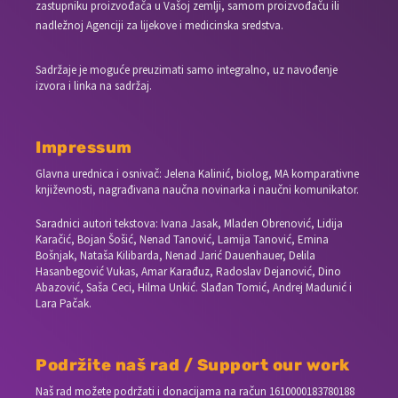
zastupniku proizvođača u Vašoj zemlji, samom proizvođaču ili
nadležnoj Agenciji za lijekove i medicinska sredstva.
Sadržaje je moguće preuzimati samo integralno, uz navođenje
izvora i linka na sadržaj.
Impressum
Glavna urednica i osnivač: Jelena Kalinić, biolog, MA komparativne
književnosti, nagrađivana naučna novinarka i naučni komunikator.
Saradnici autori tekstova: Ivana Jasak, Mladen Obrenović, Lidija
Karačić, Bojan Šošić, Nenad Tanović, Lamija Tanović, Emina
Bošnjak, Nataša Kilibarda, Nenad Jarić Dauenhauer, Delila
Hasanbegović Vukas, Amar Karađuz, Radoslav Dejanović, Dino
Abazović, Saša Ceci, Hilma Unkić. Slađan Tomić, Andrej Madunić i
Lara Pačak.
Podržite naš rad / Support our work
Naš rad možete podržati i donacijama na račun
1610000183780188