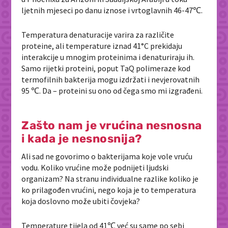
ljetnih mjeseci po danu iznose i vrtoglavnih 46-47℃.
Temperatura denaturacije varira za različite
proteine, ali temperature iznad 41°C prekidaju
interakcije u mnogim proteinima i denaturiraju ih.
Samo rijetki proteini, poput TaQ polimeraze kod
termofilnih bakterija mogu izdržati i nevjerovatnih
95 ℃. Da – proteini su ono od čega smo mi izgrađeni.
Zašto nam je vrućina nesnosna
i kada je nesnosnija?
Ali sad ne govorimo o bakterijama koje vole vruću
vodu. Koliko vrućine može podnijeti ljudski
organizam? Na stranu individualne razlike koliko je
ko prilagođen vrućini, nego koja je to temperatura
koja doslovno može ubiti čovjeka?
Temperature tijela od 41℃ već su same po sebi