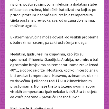
rizične, pošto su simptom infekcije, a dodatno slabe
efikasnost enzima, bioloških katalizatora koji su po
prirodi proteini. Kad vaša unutrašnja temperatura
tijela postane previsoka, sve, od organa do enzima,
može se ugasiti.
Ekstremna vrućina može dovesti do velikih problema
s bubrezima i srcem, pa čak i oštećenja mozga.
Međutim, ljudi u vrelim krajevima, kao što su
spomenuti Phoenix i Saudijska Arabija, ne umiru u baš
ogromnim brojevima na temperaturama zraka iznad
40℃, a dobro se drže i Mostarci, kod kojih često znaju
biti ovakve temperature. Naravno, uzimamo u obzir i
to da većina ljudi danas radi i živi u klimatiziranim
prostorijama. No naše tijelo izloženo ovom naporu
visokih temperatura ipak nekako izdrži. Šta to utječe
da vruće postane – prevruće i nesnošljivo?
Problem leži u dvije stvari: