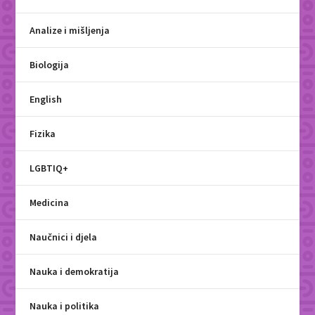
Analize i mišljenja
Biologija
English
Fizika
LGBTIQ+
Medicina
Naučnici i djela
Nauka i demokratija
Nauka i politika