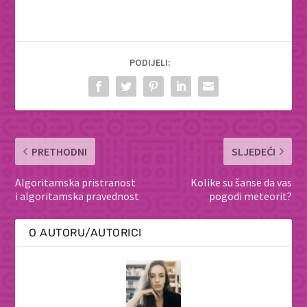
PODIJELI:
PRETHODNI
SLJEDEĆI
Algoritamska pristranost
Kolike su šanse da vas
i algoritamska pravednost
pogodi meteorit?
O AUTORU/AUTORICI