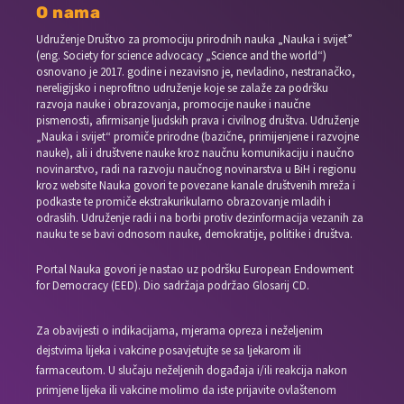
O nama
Udruženje Društvo za promociju prirodnih nauka „Nauka i svijet”
(eng. Society for science advocacy „Science and the world“)
osnovano je 2017. godine i nezavisno je, nevladino, nestranačko,
nereligijsko i neprofitno udruženje koje se zalaže za podršku
razvoja nauke i obrazovanja, promocije nauke i naučne
pismenosti, afirmisanje ljudskih prava i civilnog društva. Udruženje
„Nauka i svijet“ promiče prirodne (bazične, primijenjene i razvojne
nauke), ali i društvene nauke kroz naučnu komunikaciju i naučno
novinarstvo, radi na razvoju naučnog novinarstva u BiH i regionu
kroz website Nauka govori te povezane kanale društvenih mreža i
podkaste te promiče ekstrakurikularno obrazovanje mladih i
odraslih. Udruženje radi i na borbi protiv dezinformacija vezanih za
nauku te se bavi odnosom nauke, demokratije, politike i društva.
Portal Nauka govori je nastao uz podršku European Endowment
for Democracy (EED). Dio sadržaja podržao Glosarij CD.
Za obavijesti o indikacijama, mjerama opreza i neželjenim
dejstvima lijeka i vakcine posavjetujte se sa ljekarom ili
farmaceutom. U slučaju neželjenih događaja i/ili reakcija nakon
primjene lijeka ili vakcine molimo da iste prijavite ovlaštenom