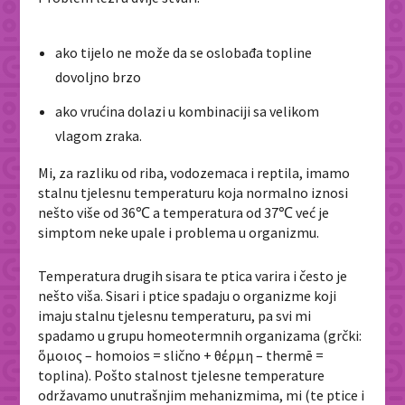
ako tijelo ne može da se oslobađa topline
dovoljno brzo
ako vrućina dolazi u kombinaciji sa velikom
vlagom zraka.
Mi, za razliku od riba, vodozemaca i reptila, imamo
stalnu tjelesnu temperaturu koja normalno iznosi
nešto više od 36℃ a temperatura od 37℃ već je
simptom neke upale i problema u organizmu.
Temperatura drugih sisara te ptica varira i često je
nešto viša. Sisari i ptice spadaju o organizme koji
imaju stalnu tjelesnu temperaturu, pa svi mi
spadamo u grupu homeotermnih organizama (grčki:
ὅμοιος – homoios = slično + θέρμη – thermē =
toplina). Pošto stalnost tjelesne temperature
održavamo unutrašnjim mehanizmima, mi (te ptice i