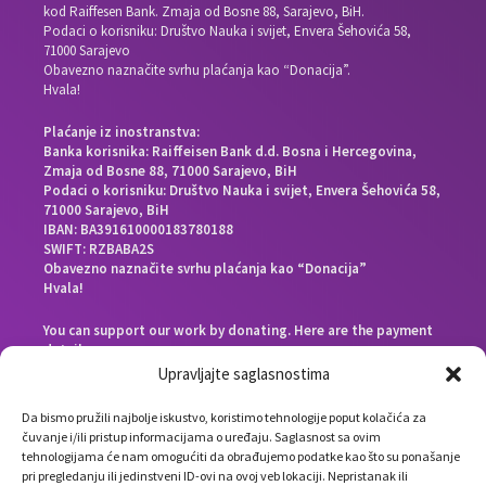
kod Raiffesen Bank. Zmaja od Bosne 88, Sarajevo, BiH.
Podaci o korisniku: Društvo Nauka i svijet, Envera Šehovića 58,
71000 Sarajevo
Obavezno naznačite svrhu plaćanja kao “Donacija”.
Hvala!
Plaćanje iz inostranstva:
Banka korisnika: Raiffeisen Bank d.d. Bosna i Hercegovina,
Zmaja od Bosne 88, 71000 Sarajevo, BiH
Podaci o korisniku: Društvo Nauka i svijet, Envera Šehovića 58,
71000 Sarajevo, BiH
IBAN: BA391610000183780188
SWIFT: RZBABA2S
Obavezno naznačite svrhu plaćanja kao “Donacija”
Hvala!
You can support our work by donating. Here are the payment
details:
Beneficiary bank: Raiffeisen Bank d.d. Bosna i Hercegovina,
Upravljajte saglasnostima
Zmaja od Bosne 88, 71000 Sarajevo, Bosnia and Herzegovina
End beneficiary: Društvo Nauka i svijet, Envera Šehovića 58,
Da bismo pružili najbolje iskustvo, koristimo tehnologije poput kolačića za
71000 Sarajevo, Bosnia and Herzegovina
čuvanje i/ili pristup informacijama o uređaju. Saglasnost sa ovim
IBAN: BA391610000183780188
tehnologijama će nam omogućiti da obrađujemo podatke kao što su ponašanje
SWIFT: RZBABA2S
pri pregledanju ili jedinstveni ID-ovi na ovoj veb lokaciji. Nepristanak ili