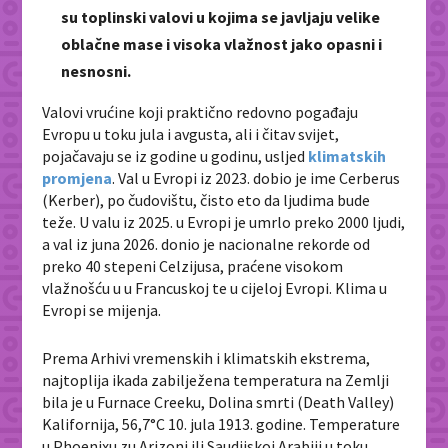
su toplinski valovi u kojima se javljaju velike
oblačne mase i visoka vlažnost jako opasni i
nesnosni.
Valovi vrućine koji praktično redovno pogađaju
Evropu u toku jula i avgusta, ali i čitav svijet,
pojačavaju se iz godine u godinu, usljed
klimatskih
promjena
. Val u Evropi iz 2023. dobio je ime Cerberus
(Kerber), po čudovištu, čisto eto da ljudima bude
teže. U valu iz 2025. u Evropi je umrlo preko 2000 ljudi,
a val iz juna 2026. donio je nacionalne rekorde od
preko 40 stepeni Celzijusa, praćene visokom
vlažnošću u u Francuskoj te u cijeloj Evropi. Klima u
Evropi se mijenja.
Prema Arhivi vremenskih i klimatskih ekstrema,
najtoplija ikada zabilježena temperatura na Zemlji
bila je u Furnace Creeku, Dolina smrti (Death Valley)
Kalifornija, 56,7°C 10. jula 1913. godine. Temperature
u Phoenixu zu Arizoni ili Saudijskoj Arabiji u toku