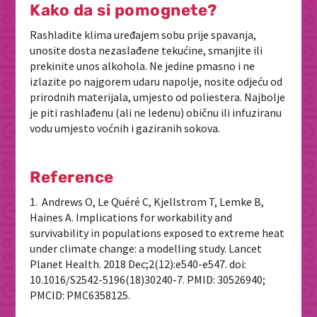
Kako da si pomognete?
Rashladite klima uređajem sobu prije spavanja,
unosite dosta nezaslađene tekućine, smanjite ili
prekinite unos alkohola. Ne jedine pmasno i ne
izlazite po najgorem udaru napolje, nosite odjeću od
prirodnih materijala, umjesto od poliestera. Najbolje
je piti rashlađenu (ali ne ledenu) običnu ili infuziranu
vodu umjesto voćnih i gaziranih sokova.
Reference
1. Andrews O, Le Quéré C, Kjellstrom T, Lemke B,
Haines A. Implications for workability and
survivability in populations exposed to extreme heat
under climate change: a modelling study. Lancet
Planet Health. 2018 Dec;2(12):e540-e547. doi:
10.1016/S2542-5196(18)30240-7. PMID: 30526940;
PMCID: PMC6358125.