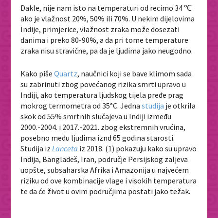
Dakle, nije nam isto na temperaturi od recimo 34 ℃
ako je vlažnost 20%, 50% ili 70%. U nekim dijelovima
Indije, primjerice, vlažnost zraka može dosezati
danima i preko 80-90%, a da pri tome temperature
zraka nisu stravične, pa da je ljudima jako neugodno.
Kako piše
Quartz
, naučnici koji se bave klimom sada
su zabrinuti zbog povećanog rizika smrti upravo u
Indiji, ako temperatura ljudskog tijela pređe prag
mokrog termometra od 35°C. Jedna
studija
je otkrila
skok od 55% smrtnih slučajeva u Indiji između
2000.-2004. i 2017.-2021. zbog ekstremnih vrućina,
posebno među ljudima iznd 65 godina starosti.
Studija iz
Lanceta
iz 2018. (1) pokazuju kako su upravo
Indija, Bangladeš, Iran, područje Persijskog zaljeva
uopšte, subsaharska Afrika i Amazonija u najvećem
riziku od ove kombinacije vlage i visokih temperatura
te da će život u ovim područjima postati jako težak.