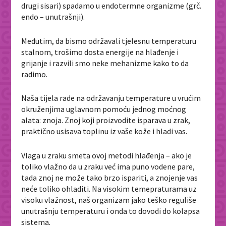
drugi sisari) spadamo u endotermne organizme (grč.
endo – unutrašnji).
Međutim, da bismo održavali tjelesnu temperaturu
stalnom, trošimo dosta energije na hlađenje i
grijanje i razvili smo neke mehanizme kako to da
radimo.
Naša tijela rade na održavanju temperature u vrućim
okruženjima uglavnom pomoću jednog moćnog
alata: znoja. Znoj koji proizvodite isparava u zrak,
praktično usisava toplinu iz vaše kože i hladi vas.
Vlaga u zraku smeta ovoj metodi hlađenja – ako je
toliko vlažno da u zraku već ima puno vodene pare,
tada znoj ne može tako brzo ispariti, a znojenje vas
neće toliko ohladiti. Na visokim temepraturama uz
visoku vlažnost, naš organizam jako teško reguliše
unutrašnju temperaturu i onda to dovodi do kolapsa
sistema.