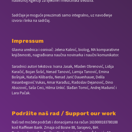
nadležnoj Agenciji za lijekove i medicinska sredstva.
Sadržaje je moguće preuzimati samo integralno, uz navođenje
izvora i linka na sadržaj.
Impressum
Glavna urednica i osnivač: Jelena Kalinić, biolog, MA komparativne
književnosti, nagrađivana naučna novinarka i naučni komunikator.
Saradnici autori tekstova: Ivana Jasak, Mladen Obrenović, Lidija
Karačić, Bojan Šošić, Nenad Tanović, Lamija Tanović, Emina
Bošnjak, Nataša Kilibarda, Nenad Jarić Dauenhauer, Delila
Hasanbegović Vukas, Amar Karađuz, Radoslav Dejanović, Dino
Abazović, Saša Ceci, Hilma Unkić. Slađan Tomić, Andrej Madunić i
Lara Pačak.
Podržite naš rad / Support our work
Naš rad možete podržati i donacijama na račun
1610000183780188
kod Raiffesen Bank. Zmaja od Bosne 88, Sarajevo, BiH.