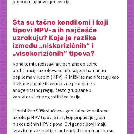
pomoći u njihovoj prevenciji.
Šta su tačno kondilomi i koji
tipovi HPV-a ih najčešće
uzrokuju? Koja je razlika
između „niskorizičnih“ i
„visokorizičnih“ tipova?
Kondilomi predstavljaju benigne epitelne
proliferacije uzrokovane infekcijom humanim
papiloma virusom (HPV). Klinički se manifestuju kao
mekane papule ili verukozne promjene u
anogenitalnoj regiji, često grupisane u
karakteristične egzofitične lezije.
U približno 90% slučajeva genitalne kondilome
uzrokuju HPV tipovi 6 i 11, koji pripadaju grupi
niskorizičnih HPV tipova. Ovi genotipovi imaju
izrazito nizak maligni potencijal i dominantno su