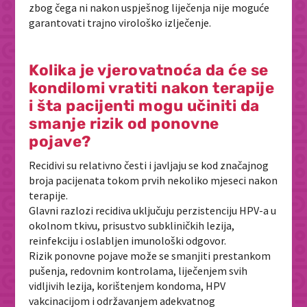
zbog čega ni nakon uspješnog liječenja nije moguće
garantovati trajno virološko izlječenje.
Kolika je vjerovatnoća da će se
kondilomi vratiti nakon terapije
i šta pacijenti mogu učiniti da
smanje rizik od ponovne
pojave?
Recidivi su relativno česti i javljaju se kod značajnog
broja pacijenata tokom prvih nekoliko mjeseci nakon
terapije.
Glavni razlozi recidiva uključuju perzistenciju HPV-a u
okolnom tkivu, prisustvo subkliničkih lezija,
reinfekciju i oslabljen imunološki odgovor.
Rizik ponovne pojave može se smanjiti prestankom
pušenja, redovnim kontrolama, liječenjem svih
vidljivih lezija, korištenjem kondoma, HPV
vakcinacijom i održavanjem adekvatnog