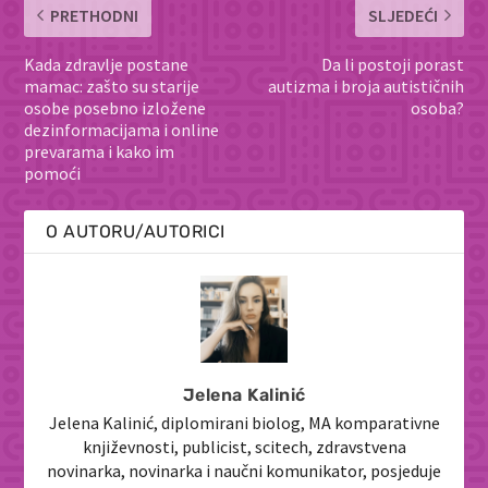
PRETHODNI
SLJEDEĆI
Kada zdravlje postane
Da li postoji porast
mamac: zašto su starije
autizma i broja autističnih
osobe posebno izložene
osoba?
dezinformacijama i online
prevarama i kako im
pomoći
O AUTORU/AUTORICI
Jelena Kalinić
Jelena Kalinić, diplomirani biolog, MA komparativne
književnosti, publicist, scitech, zdravstvena
novinarka, novinarka i naučni komunikator, posjeduje