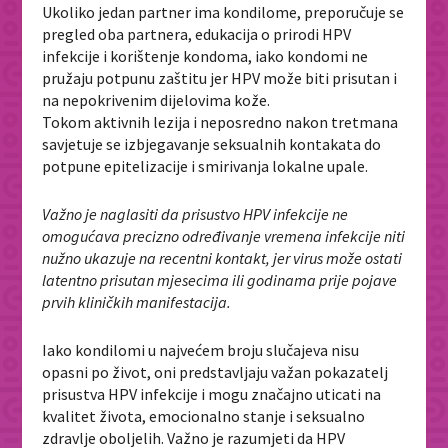
Ukoliko jedan partner ima kondilome, preporučuje se
pregled oba partnera, edukacija o prirodi HPV
infekcije i korištenje kondoma, iako kondomi ne
pružaju potpunu zaštitu jer HPV može biti prisutan i
na nepokrivenim dijelovima kože.
Tokom aktivnih lezija i neposredno nakon tretmana
savjetuje se izbjegavanje seksualnih kontakata do
potpune epitelizacije i smirivanja lokalne upale.
Važno je naglasiti da prisustvo HPV infekcije ne
omogućava precizno određivanje vremena infekcije niti
nužno ukazuje na recentni kontakt, jer virus može ostati
latentno prisutan mjesecima ili godinama prije pojave
prvih kliničkih manifestacija.
Iako kondilomi u najvećem broju slučajeva nisu
opasni po život, oni predstavljaju važan pokazatelj
prisustva HPV infekcije i mogu značajno uticati na
kvalitet života, emocionalno stanje i seksualno
zdravlje oboljelih. Važno je razumjeti da HPV