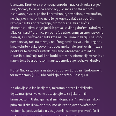
Udruženje Društvo za promociju prirodnih nauka „Nauka i svijet”
(eng. Society for science advocacy „Science and the world“)
osnovano je 2017. godine i nezavisno je, nevladino, nestranačko,
nereligijsko i neprofitno udruženje koje se zalaže za podršku
razvoja nauke i obrazovanja, promocije nauke i naučne
pismenosti, afirmisanje ljudskih prava i civilnog društva. Udruženje
„Nauka i svijet“ promiče prirodne (bazične, primijenjene i razvojne
nauke), ali i društvene nauke kroz naučnu komunikaciju i naučno
novinarstvo, radi na razvoju naučnog novinarstva u BiH i regionu
kroz website Nauka govori te povezane kanale društvenih mreža i
podkaste te promiče ekstrakurikularno obrazovanje mladih i
odraslih. Udruženje radi i na borbi protiv dezinformacija vezanih za
nauku te se bavi odnosom nauke, demokratije, politike i društva.
Portal Nauka govori je nastao uz podršku European Endowment
for Democracy (EED). Dio sadržaja podržao Glosarij CD.
Za obavijesti o indikacijama, mjerama opreza i neželjenim
dejstvima lijeka i vakcine posavjetujte se sa ljekarom ili
farmaceutom. U slučaju neželjenih događaja i/ili reakcija nakon
primjene lijeka ili vakcine molimo da iste prijavite ovlaštenom
zastupniku proizvođača u Vašoj zemlji, samom proizvođaču ili