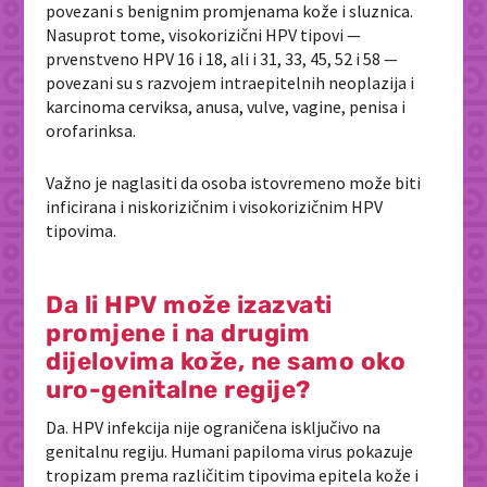
povezani s benignim promjenama kože i sluznica.
Nasuprot tome, visokorizični HPV tipovi —
prvenstveno HPV 16 i 18, ali i 31, 33, 45, 52 i 58 —
povezani su s razvojem intraepitelnih neoplazija i
karcinoma cerviksa, anusa, vulve, vagine, penisa i
orofarinksa.
Važno je naglasiti da osoba istovremeno može biti
inficirana i niskorizičnim i visokorizičnim HPV
tipovima.
Da li HPV može izazvati
promjene i na drugim
dijelovima kože, ne samo oko
uro-genitalne regije?
Da. HPV infekcija nije ograničena isključivo na
genitalnu regiju. Humani papiloma virus pokazuje
tropizam prema različitim tipovima epitela kože i