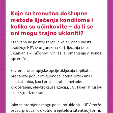
Koje su trenutno dostupne
metode liječenja kondiloma i
koliko su učinkovite – da li se
oni mogu trajno ukloniti?
Trenutno ne postoji terapija koja u potpunosti
eradikuje HPV iz organizma. Cilj liječenja jeste
uklanjanje klinički vidljivih lezija i smanjenje virusnog
opterećenja.
Savremene terapijske opcije uključuju topikalne
preparate poput imiquimoda, podofilotoksina i
sinekatehina, kao i proceduralne metode:
krioterapiju, elektrokauterizaciju, CO₂ laser i hiruršku
eksciziju – izrezivanje.
Iako se promjene mogu potpuno ukloniti, HPV može
ostati prisutan u okolnom epitelu u latentnoj formi,