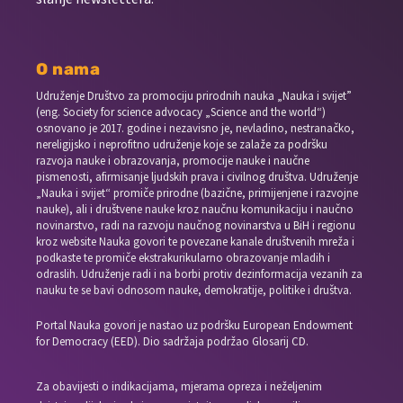
O nama
Udruženje Društvo za promociju prirodnih nauka „Nauka i svijet”
(eng. Society for science advocacy „Science and the world“)
osnovano je 2017. godine i nezavisno je, nevladino, nestranačko,
nereligijsko i neprofitno udruženje koje se zalaže za podršku
razvoja nauke i obrazovanja, promocije nauke i naučne
pismenosti, afirmisanje ljudskih prava i civilnog društva. Udruženje
„Nauka i svijet“ promiče prirodne (bazične, primijenjene i razvojne
nauke), ali i društvene nauke kroz naučnu komunikaciju i naučno
novinarstvo, radi na razvoju naučnog novinarstva u BiH i regionu
kroz website Nauka govori te povezane kanale društvenih mreža i
podkaste te promiče ekstrakurikularno obrazovanje mladih i
odraslih. Udruženje radi i na borbi protiv dezinformacija vezanih za
nauku te se bavi odnosom nauke, demokratije, politike i društva.
Portal Nauka govori je nastao uz podršku European Endowment
for Democracy (EED). Dio sadržaja podržao Glosarij CD.
Za obavijesti o indikacijama, mjerama opreza i neželjenim