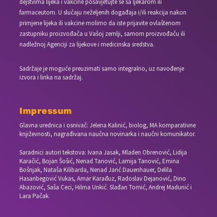
dejstvima lijeka i vakcine posavjetujte se sa ljekarom ili
farmaceutom. U slučaju neželjenih događaja i/ili reakcija nakon
primjene lijeka ili vakcine molimo da iste prijavite ovlaštenom
zastupniku proizvođača u Vašoj zemlji, samom proizvođaču ili
nadležnoj Agenciji za lijekove i medicinska sredstva.
Sadržaje je moguće preuzimati samo integralno, uz navođenje
izvora i linka na sadržaj.
Impressum
Glavna urednica i osnivač: Jelena Kalinić, biolog, MA komparativne
književnosti, nagrađivana naučna novinarka i naučni komunikator.
Saradnici autori tekstova: Ivana Jasak, Mladen Obrenović, Lidija
Karačić, Bojan Šošić, Nenad Tanović, Lamija Tanović, Emina
Bošnjak, Nataša Kilibarda, Nenad Jarić Dauenhauer, Delila
Hasanbegović Vukas, Amar Karađuz, Radoslav Dejanović, Dino
Abazović, Saša Ceci, Hilma Unkić. Slađan Tomić, Andrej Madunić i
Lara Pačak.