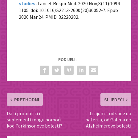
studies.
Lancet Respir Med. 2020 Nov;8(11):1094-
1105. doi: 10.1016/S2213-2600(20)30052-7. Epub
2020 Mar 24. PMID: 32220282.
PODIJELI:
PRETHODNI
SLJEDEĆI
Da li probiotici i
Litijum – od sode do
suplementi mogu pomoći
baterija, od Galena do
kod Parkinsonove bolesti?
Alzheimerove bolesti