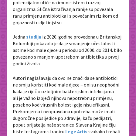
potencijalno utiče na imuni sistem i razvoj
organizma. Slična istraživanja ranije su povezala
ranu primjenu antibiotika i s povećanim rizikom od
gojaznosti u djetinjstvu.
Jedna
studija
iz 2020. godine provedena u Britanskoj
Kolumbiji pokazala je da je smanjenje učestalosti
astme kod male djece u periodu od 2000. do 2014. bilo
povezano s manjom upotrebom antibiotika u prvoj
godini života.
Autori naglašavaju da ovo ne znači da se antibiotici
ne smiju koristiti kod male djece – oni su neophodni
kada je riječ o ozbiljnim bakterijskim infekcijama –
ali je važno izbjeći njihovu nepotrebnu primjenu,
posebno kod virusnih bolesti gdje nisu efikasni.
Prekomjerna i neopravdana upotreba može imati
dugoročne posljedice po zdravlje, kažu pedijatri,
poput prijatelja naše stranice Slavena Krajine čiju
biste Instagram stranicu
Lege Artis
svakako trebali