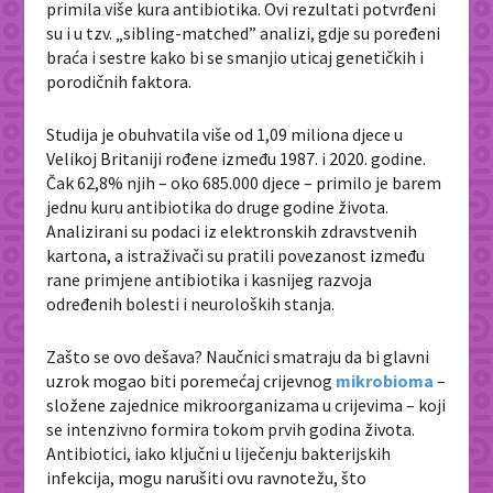
primila više kura antibiotika. Ovi rezultati potvrđeni
su i u tzv. „sibling-matched” analizi, gdje su poređeni
braća i sestre kako bi se smanjio uticaj genetičkih i
porodičnih faktora.
Studija je obuhvatila više od 1,09 miliona djece u
Velikoj Britaniji rođene između 1987. i 2020. godine.
Čak 62,8% njih – oko 685.000 djece – primilo je barem
jednu kuru antibiotika do druge godine života.
Analizirani su podaci iz elektronskih zdravstvenih
kartona, a istraživači su pratili povezanost između
rane primjene antibiotika i kasnijeg razvoja
određenih bolesti i neuroloških stanja.
Zašto se ovo dešava? Naučnici smatraju da bi glavni
uzrok mogao biti poremećaj crijevnog
mikrobioma
–
složene zajednice mikroorganizama u crijevima – koji
se intenzivno formira tokom prvih godina života.
Antibiotici, iako ključni u liječenju bakterijskih
infekcija, mogu narušiti ovu ravnotežu, što