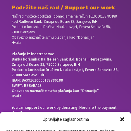
Podržite naš rad / Support our work
Naš rad možete podržati i donacijama na račun
1610000183780188
kod Raiffesen Bank. Zmaja od Bosne 88, Sarajevo, BiH.
Podaci o korisniku: Društvo Nauka i svijet, Envera Šehovića 58,
71000 Sarajevo
Obavezno naznačite svrhu plaćanja kao “Donacija”.
Hvala!
Plaćanje iz inostranstva:
Banka korisnika: Raiffeisen Bank d.d. Bosna i Hercegovina,
Zmaja od Bosne 88, 71000 Sarajevo, BiH
Podaci o korisniku: Društvo Nauka i svijet, Envera Šehovića 58,
71000 Sarajevo, BiH
IBAN: BA391610000183780188
SWIFT: RZBABA2S
Obavezno naznačite svrhu plaćanja kao “Donacija”
Hvala!
You can support our work by donating. Here are the payment
details:
Beneficiary bank: Raiffeisen Bank d.d. Bosna i Hercegovina,
Upravljajte saglasnostima
Zmaja od Bosne 88, 71000 Sarajevo, Bosnia and Herzegovina
End beneficiary: Društvo Nauka i svijet, Envera Šehovića 58,
Da bismo pružili najbolje iskustvo, koristimo tehnologije poput kolačića za