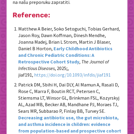
na našu preporuku zapratiti.
Reference:
Matthew A Beier, Soko Setoguchi, Tobias Gerhard,
Jason Roy, Dawn Koffman, Dinesh Mendhe,
Joanna Madej, Brian L Strom, Martin J Blaser,
Daniel B Horton,
Early Childhood Antibiotics
and Chronic Pediatric Conditions: A
Retrospective Cohort Study
,
The Journal of
Infectious Diseases
, 2025;,
jiaf191,
https://doi.org/10.1093/infdis/jiaf191
Patrick DM, Sbihi H, Dai DLY, Al Mamun A, Rasali D,
Rose C, Marra F, Boutin RCT, Petersen C,
Stiemsma LT, Winsor GL, Brinkman FSL, Kozyrskyj
AL, Azad MB, Becker AB, Mandhane PJ, Moraes TJ,
Sears MR, Subbarao P, Finlay BB, Turvey SE.
Decreasing antibiotic use, the gut microbiota,
and asthma incidence in children: evidence
from population-based and prospective cohort