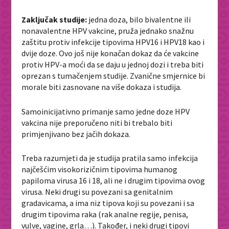
Zaključak studije:
jedna doza, bilo bivalentne ili
nonavalentne HPV vakcine, pruža jednako snažnu
zaštitu protiv infekcije tipovima HPV16 i HPV18 kao i
dvije doze. Ovo još nije konačan dokaz da će vakcine
protiv HPV-a moći da se daju u jednoj dozi i treba biti
oprezan s tumačenjem studije. Zvanične smjernice bi
morale biti zasnovane na više dokaza i studija.
Samoinicijativno primanje samo jedne doze HPV
vakcina nije preporučeno niti bi trebalo biti
primjenjivano bez jačih dokaza.
Treba razumjeti da je studija pratila samo infekcija
najčešćim visokorizičnim tipovima humanog
papiloma virusa 16 i 18, ali ne i drugim tipovima ovog
virusa. Neki drugi su povezani sa genitalnim
gradavicama, a ima niz tipova koji su povezani i sa
drugim tipovima raka (rak analne regije, penisa,
vulve, vagine, grla…). Također, i neki drugi tipovi