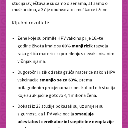
studija izvještavale su samo o ženama, 11 samo o
muškarcima, a 37 je obuhvatalo i muškarce i žene.
Ključni rezultati:
Žene koje su primile HPV vakcinu prije 16.-te
godine života imale su
80% manji rizik
razvoja
raka grlića materice u poređenju s nevakcinisanim
vršnjakinjama.
Dugoročni rizik od raka grlića materice nakon HPV
vakcinacije
smanjio se za 63%
, prema
prilagođenim procjenama iz pet kohortnih studija
koje su uključile gotovo 4,4 miliona žena.
Dokazi iz 23 studije pokazali su, uz umjerenu
sigurnost, da HPV vakcinacija
smanjuje
učestalost cervikalne intraepitelne neoplazije