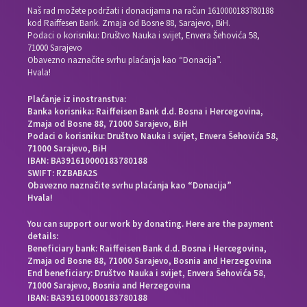
Naš rad možete podržati i donacijama na račun
1610000183780188
kod Raiffesen Bank. Zmaja od Bosne 88, Sarajevo, BiH.
Podaci o korisniku: Društvo Nauka i svijet, Envera Šehovića 58,
71000 Sarajevo
Obavezno naznačite svrhu plaćanja kao “Donacija”.
Hvala!
Plaćanje iz inostranstva:
Banka korisnika: Raiffeisen Bank d.d. Bosna i Hercegovina,
Zmaja od Bosne 88, 71000 Sarajevo, BiH
Podaci o korisniku: Društvo Nauka i svijet, Envera Šehovića 58,
71000 Sarajevo, BiH
IBAN: BA391610000183780188
SWIFT: RZBABA2S
Obavezno naznačite svrhu plaćanja kao “Donacija”
Hvala!
You can support our work by donating. Here are the payment
details:
Beneficiary bank: Raiffeisen Bank d.d. Bosna i Hercegovina,
Zmaja od Bosne 88, 71000 Sarajevo, Bosnia and Herzegovina
End beneficiary: Društvo Nauka i svijet, Envera Šehovića 58,
71000 Sarajevo, Bosnia and Herzegovina
IBAN: BA391610000183780188