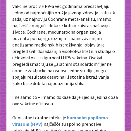
Vakcine protiv HPV-a već godinama predstavljaju
jedno od najmoćnijih oružja javnog zdravlja – ali tek
sada, uz najnoviju Cochrane meta-analizu, imamo
najčvršće moguće dokaze koliko zaista spašavaju
živote. Cochrane, međunarodna organizacija
poznata po najrigoroznijim i najnezavisnijim
analizama medicinskih istraživanja, objavila je
pregled svih dosadašnjih visokokvalitetnih studija o
učinkovitosti i sigurnosti HPV vakcina. Ovakvi
pregledi smatraju se „zlatnim standardom“ jer ne
donose zaključke na osnovu jedne studije, nego
spajaju rezultate desetina ili stotina istraživanja
kako bi se dobila najpouzdanija slika.
I ne samo to – imamo dokaze da je i jedna jedina doza
ove vakcine efikasna.
Genitalne i oralne infekcije
humanim papiloma
virusom (HPV)
najčešće su spolno prenosive
infekcije. HPV se najčešće prenosi neposrednim