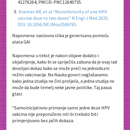
41276264; PMCID: PMC12640735.
Kreimer AR, et al “Noninferiority of one HPV
vaccine dose to two doses” N Engl J Med 2025;
DOI: 10.1056/NEJMoa2506765.
Napomena: naslovna slika je generisana pomoću
alata GAI
Napomena: u tekst je nakon objave dodato i
objašnjenje, kako bi se spriječila zabuna da je ovaj rad
dovoljan dokaz kako se može preći na jednodozni
režim vakcinacije. Na Nauka govori naglašavamo
kako jedna studija ne čini proljeće, a jedna studija ne
može da bude temelj neke javne politike. Taj pasus
glasi:
“Samoinicijativno primanje samo jedne doze HPV
vakcina nije preporučeno niti bi trebalo biti
primjenjivano bez jačih dokaza.