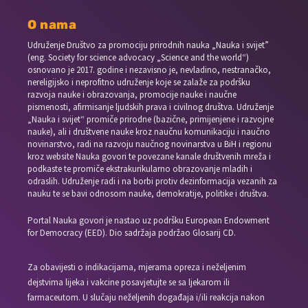
O nama
Udruženje Društvo za promociju prirodnih nauka „Nauka i svijet”
(eng. Society for science advocacy „Science and the world“)
osnovano je 2017. godine i nezavisno je, nevladino, nestranačko,
nereligijsko i neprofitno udruženje koje se zalaže za podršku
razvoja nauke i obrazovanja, promocije nauke i naučne
pismenosti, afirmisanje ljudskih prava i civilnog društva. Udruženje
„Nauka i svijet“ promiče prirodne (bazične, primijenjene i razvojne
nauke), ali i društvene nauke kroz naučnu komunikaciju i naučno
novinarstvo, radi na razvoju naučnog novinarstva u BiH i regionu
kroz website Nauka govori te povezane kanale društvenih mreža i
podkaste te promiče ekstrakurikularno obrazovanje mladih i
odraslih. Udruženje radi i na borbi protiv dezinformacija vezanih za
nauku te se bavi odnosom nauke, demokratije, politike i društva.
Portal Nauka govori je nastao uz podršku European Endowment
for Democracy (EED). Dio sadržaja podržao Glosarij CD.
Za obavijesti o indikacijama, mjerama opreza i neželjenim
dejstvima lijeka i vakcine posavjetujte se sa ljekarom ili
farmaceutom. U slučaju neželjenih događaja i/ili reakcija nakon