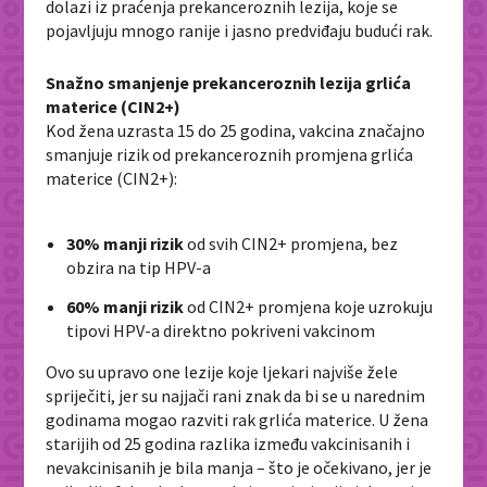
dolazi iz praćenja prekanceroznih lezija, koje se
pojavljuju mnogo ranije i jasno predviđaju budući rak.
Snažno smanjenje prekanceroznih lezija grlića
materice (CIN2+)
Kod žena uzrasta 15 do 25 godina, vakcina značajno
smanjuje rizik od prekanceroznih promjena grlića
materice (CIN2+):
30% manji rizik
od svih CIN2+ promjena, bez
obzira na tip HPV-a
60% manji rizik
od CIN2+ promjena koje uzrokuju
tipovi HPV-a direktno pokriveni vakcinom
Ovo su upravo one lezije koje ljekari najviše žele
spriječiti, jer su najjači rani znak da bi se u narednim
godinama mogao razviti rak grlića materice. U žena
starijih od 25 godina razlika između vakcinisanih i
nevakcinisanih je bila manja – što je očekivano, jer je