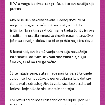
HPV-a mogu izazivati rak grlića, ali to ova studija nije
pratila.
Ako bi se HPV vakcina davala u jednoj dozi, to bi
moglo omogućiti veću pokrivenost, jer bi bila
jeftinija. No sa tim zaključcima ne treba žuriti, jer ova
studija nije pratila mnoštvo drugih parametara. Ovo
još nisu dovoljni dokazi da bi se prešlo na jednu dozu.
U konačnici, ova istraživanja nam daju najvažniju
informaciju od svih:
HPV vakcine zaista djeluju –
široko, snažno i dugoročno.
Štite mlade žene, štite mlade muškarce, štite cijele
zajednice. I omogućavaju generacijama koje dolaze
da na vrata odraslog života zakorače bez straha od
bolesti koje nikada nisu morale postojati.
Ovi rezultati donose izuzetno ohrabrujuću poruku:
HPV vakcine pružaju snažnu, pouzdanu i dugotrajnu