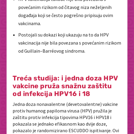
povećanim rizikom od čitavog niza neželjenih
događaja koji se često pogrešno pripisuju ovim
vakcinama.
Postojali su dokazi koji ukazuju na to da HPV
vakcinacija nije bila povezana s povećanim rizikom
od Guillain–Barréovog sindroma.
Treća studija: i jedna doza HPV
vakcine pruža snažnu zaštitu
od infekcija HPV16 i 18
Jedna doza nonavalentne (devetovalentne) vakcine
protiv humanog papiloma virusa (HPV) pružila je
zaštitu protiv infekcija tipovima HPV16 i HPV18 i
pokazala se jednako efikasnom kao dvije doze,
pokazalo je randomizirano ESCUDDO ispitivanje. Ovi