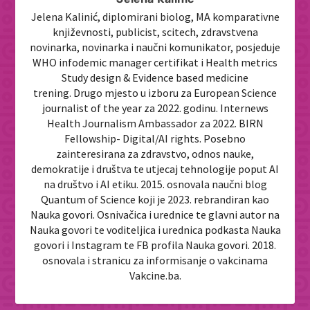
Jelena Kalinić, diplomirani biolog, MA komparativne
književnosti, publicist, scitech, zdravstvena
novinarka, novinarka i naučni komunikator, posjeduje
WHO infodemic manager certifikat i Health metrics
Study design & Evidence based medicine
trening. Drugo mjesto u izboru za European Science
journalist of the year za 2022. godinu. Internews
Health Journalism Ambassador za 2022. BIRN
Fellowship- Digital/AI rights. Posebno
zainteresirana za zdravstvo, odnos nauke,
demokratije i društva te utjecaj tehnologije poput AI
na društvo i AI etiku. 2015. osnovala naučni blog
Quantum of Science koji je 2023. rebrandiran kao
Nauka govori. Osnivačica i urednice te glavni autor na
Nauka govori te voditeljica i urednica podkasta Nauka
govori i Instagram te FB profila Nauka govori. 2018.
osnovala i stranicu za informisanje o vakcinama
Vakcine.ba.