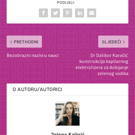
PODIJELI:
PRETHODNI
SLJEDEĆI
Bezobrazni nazivi u nauci
Dr Dalibor Karačić:
konstrukcija kapilarnog
elektrolizera za dobijanje
zelenog vodika
O AUTORU/AUTORICI
Jelena Kalinić