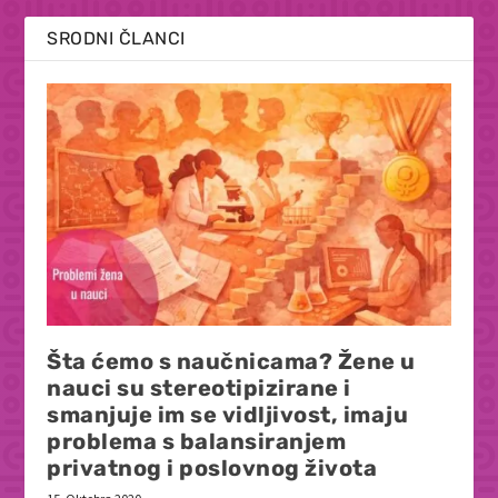
SRODNI ČLANCI
Šta ćemo s naučnicama? Žene u
nauci su stereotipizirane i
smanjuje im se vidljivost, imaju
problema s balansiranjem
privatnog i poslovnog života