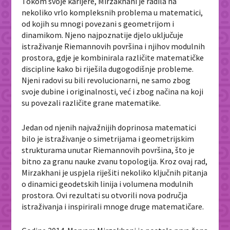
Tokom svoje karijere, Mirzakhani je radila na
nekoliko vrlo kompleksnih problema u matematici,
od kojih su mnogi povezani s geometrijom i
dinamikom. Njeno najpoznatije djelo uključuje
istraživanje Riemannovih površina i njihov modulnih
prostora, gdje je kombinirala različite matematičke
discipline kako bi riješila dugogodišnje probleme.
Njeni radovi su bili revolucionarni, ne samo zbog
svoje dubine i originalnosti, već i zbog načina na koji
su povezali različite grane matematike.
Jedan od njenih najvažnijih doprinosa matematici
bilo je istraživanje o simetrijama i geometrijskim
strukturama unutar Riemannovih površina, što je
bitno za granu nauke zvanu topologija. Kroz ovaj rad,
Mirzakhani je uspjela riješiti nekoliko ključnih pitanja
o dinamici geodetskih linija i volumena modulnih
prostora. Ovi rezultati su otvorili nova područja
istraživanja i inspirirali mnoge druge matematičare.