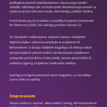
podkaste te promiče ekstrakurikularno obrazovanje mladih i
odraslih. Udruženje radi i na borbi protiv dezinformacija vezanih za
nauku te se bavi odnosom nauke, demokratije, politike i društva.
Portal Nauka govori je nastao uz podršku European Endowment
for Democracy (EED). Dio sadržaja podržao Glosarij CD.
Za obavijesti o indikacijama, mjerama opreza i neželjenim
dejstvima lijeka i vakcine posavjetujte se sa ljekarom ili
farmaceutom. U slučaju neželjenih događaja i/ili reakcija nakon
primjene lijeka ili vakcine molimo da iste prijavite ovlaštenom
zastupniku proizvođača u Vašoj zemlji, samom proizvođaču ili
nadležnoj Agenciji za lijekove i medicinska sredstva.
Sadržaje je moguće preuzimati samo integralno, uz navođenje
izvora i linka na sadržaj.
Impressum
Glavna urednica i osnivač: Jelena Kalinić, biolog, MA komparativne