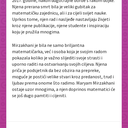
2017. godine, nakon dugotrajne borbe s rakom dojke.
Njena prerana smrt bila je veliki gubitak za
matematičku zajednicu, ali i za cijeli svijet nauke.
Uprkos tome, njen rad i nasljeđe nastavljaju živjeti
kroz njene publikacije, njene studente i inspiraciju
koju je pružila mnogima.
Mirzakhani je bila ne samo briljantna
matematičarka, već i osoba koja je svojim radom
pokazala koliko je važno slijediti svoje strasti i
uporno raditi na ostvarivanju svojih ciljeva. Njena
priča je podsjetnik da bez obzira na prepreke,
moguće je postići velike stvari kroz predanost, trud i
ljubav prema onome što radimo. Maryam Mirzakhani
ostaje uzor mnogima, a njen doprinos matematici će
se još dugo pamtiti i cijeniti.