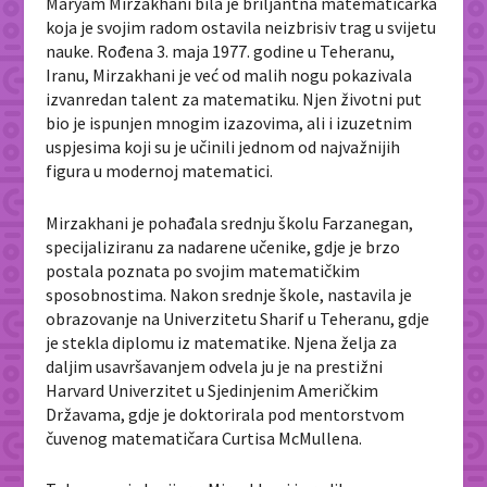
Maryam Mirzakhani bila je briljantna matematičarka
koja je svojim radom ostavila neizbrisiv trag u svijetu
nauke. Rođena 3. maja 1977. godine u Teheranu,
Iranu, Mirzakhani je već od malih nogu pokazivala
izvanredan talent za matematiku. Njen životni put
bio je ispunjen mnogim izazovima, ali i izuzetnim
uspjesima koji su je učinili jednom od najvažnijih
figura u modernoj matematici.
Mirzakhani je pohađala srednju školu Farzanegan,
specijaliziranu za nadarene učenike, gdje je brzo
postala poznata po svojim matematičkim
sposobnostima. Nakon srednje škole, nastavila je
obrazovanje na Univerzitetu Sharif u Teheranu, gdje
je stekla diplomu iz matematike. Njena želja za
daljim usavršavanjem odvela ju je na prestižni
Harvard Univerzitet u Sjedinjenim Američkim
Državama, gdje je doktorirala pod mentorstvom
čuvenog matematičara Curtisa McMullena.