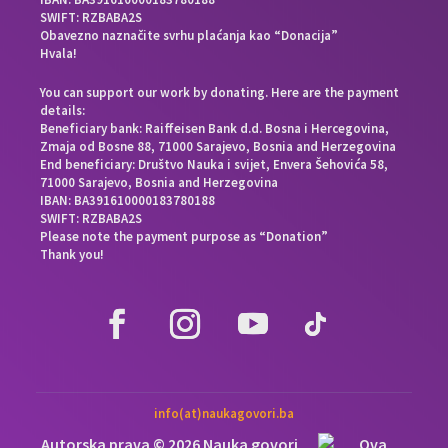
SWIFT: RZBABA2S
Obavezno naznačite svrhu plaćanja kao “Donacija”
Hvala!
You can support our work by donating. Here are the payment
details:
Beneficiary bank: Raiffeisen Bank d.d. Bosna i Hercegovina,
Zmaja od Bosne 88, 71000 Sarajevo, Bosnia and Herzegovina
End beneficiary: Društvo Nauka i svijet, Envera Šehovića 58,
71000 Sarajevo, Bosnia and Herzegovina
IBAN: BA391610000183780188
SWIFT: RZBABA2S
Please note the payment purpose as “Donation”
Thank you!
info(at)naukagovori.ba
Autorska prava © 2026 Nauka govori