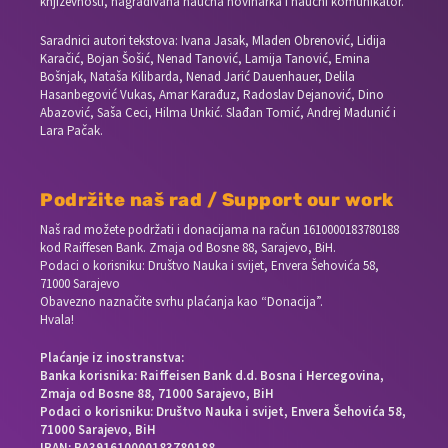
književnosti, nagrađivana naučna novinarka i naučni komunikator.
Saradnici autori tekstova: Ivana Jasak, Mladen Obrenović, Lidija
Karačić, Bojan Šošić, Nenad Tanović, Lamija Tanović, Emina
Bošnjak, Nataša Kilibarda, Nenad Jarić Dauenhauer, Delila
Hasanbegović Vukas, Amar Karađuz, Radoslav Dejanović, Dino
Abazović, Saša Ceci, Hilma Unkić. Slađan Tomić, Andrej Madunić i
Lara Pačak.
Podržite naš rad / Support our work
Naš rad možete podržati i donacijama na račun
1610000183780188
kod Raiffesen Bank. Zmaja od Bosne 88, Sarajevo, BiH.
Podaci o korisniku: Društvo Nauka i svijet, Envera Šehovića 58,
71000 Sarajevo
Obavezno naznačite svrhu plaćanja kao “Donacija”.
Hvala!
Plaćanje iz inostranstva:
Banka korisnika: Raiffeisen Bank d.d. Bosna i Hercegovina,
Zmaja od Bosne 88, 71000 Sarajevo, BiH
Podaci o korisniku: Društvo Nauka i svijet, Envera Šehovića 58,
71000 Sarajevo, BiH
IBAN: BA391610000183780188