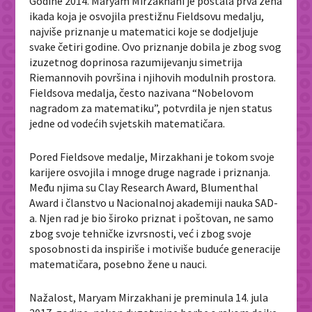
Godine 2014. Maryam Mirzakhani je postala prva žena
ikada koja je osvojila prestižnu Fieldsovu medalju,
najviše priznanje u matematici koje se dodjeljuje
svake četiri godine. Ovo priznanje dobila je zbog svog
izuzetnog doprinosa razumijevanju simetrija
Riemannovih površina i njihovih modulnih prostora.
Fieldsova medalja, često nazivana “Nobelovom
nagradom za matematiku”, potvrdila je njen status
jedne od vodećih svjetskih matematičara.
Pored Fieldsove medalje, Mirzakhani je tokom svoje
karijere osvojila i mnoge druge nagrade i priznanja.
Među njima su Clay Research Award, Blumenthal
Award i članstvo u Nacionalnoj akademiji nauka SAD-
a. Njen rad je bio široko priznat i poštovan, ne samo
zbog svoje tehničke izvrsnosti, već i zbog svoje
sposobnosti da inspiriše i motiviše buduće generacije
matematičara, posebno žene u nauci.
Nažalost, Maryam Mirzakhani je preminula 14. jula