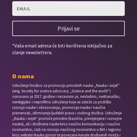
Prijavi se
*Vaša email adresa će biti korištena isključivo za
slanje newslettera.
O nama
Udruženje Društvo za promociju prirodnih nauka „Nauka i svijet”
(eng. Society for science advocacy „Science and the world“)
osnovano je 2017. godine i nezavisno je, nevladino, nestranačko,
nereligijsko i neprofitno udruženje koje se zalaže za podršku
razvoja nauke i obrazovanja, promocije nauke i naučne
pismenosti, afirmisanje ljudskih prava i civilnog društva. Udruženje
„Nauka i svijet“ promiče prirodne (bazične, primijenjene i razvojne
nauke), ali i društvene nauke kroz naučnu komunikaciju i naučno
novinarstvo, radi na razvoju naučnog novinarstva u BiH i regionu
kroz website Nauka govori te povezane kanale društvenih mreža i