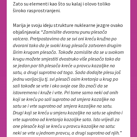
Zato su elementi kao što su kalaj i olovo toliko
široko rasprostranjeni.
Marija je svoju ideju strukture nuklearne jezgre ovako
objašnjavala: “
Zamislite dvoranu punu plesača
valcera. Pretpostavimo da se svi oni kreću kružno po
dvorani tako da je svaki krug plesača zatvoren drugim
širim krugom plesača. Takođe zamislite da se u svakom
krugu možete smjestiti dvostruko više plesača tako da
se jedan par tih plesača kreće u pravcu kazaljke na
satu, a drugi suprotno od toga. Sada dodajte plesu još
jednu varijaciju tj. svi plesači osim kretanja u krug po
sali takođe se vrte i oko svoje ose što znači da se
istovremeno i kruže i vrte. Pri tome samo neki od onih
koji se kreću po sali suprotno od smjera kazaljke na
satu se i vrte suprotno od smjera kazaljke na satu.
Drugi koji se kreću u smjeru kazaljke na satu se ujedno i
vrte suprotno od kretanja kazaljke sata. Isto vrijedi za
one plesače koji se kreću u pravcu kazaljke na satu:
neki se vrte u jednom pravcu, a drugi suprotno od njih.
”