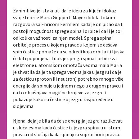
Zanimljivo je istaknuti da je ideju za ključni dokaz
svoje teorije Maria Göppert-Mayer dobila tokom
razgovora sa Enricom Fermiem kada je on pitao da li
postoji mogućnost sprege spina i orbite i da li je to i
od kolike važnosti za njen model. Sprega spina i
orbite je proces u kojem pravac u kojem se dešava
spin čestice pomaže da se odredi koja orbita ili ljuska
će biti popunjena. I dok je sprega spina i orbite za
elektrone u atomskom omotaču veoma mala Maria
je shvatila da je ta sprega veoma jaka u jezgru i da je
za česticu (proton ili neutron) potrebno mnogo više
energije da spinuje u jednom nego u drugom pravcu i
da to objašnjava magične brojeve za jezgre i
pokazuje kako su čestice u jezgru raspoređene u
slojevima.
Njena ideja je bila da će se energija jezgra razlikovati
u slučajevima kada čestice iz jezgra spinuju u istom
pravcu od slučaja kada spinuju u suprotnom pravcu.