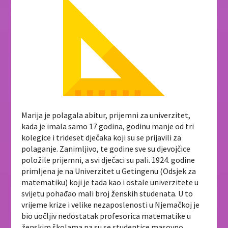
Marija je polagala abitur, prijemni za univerzitet,
kada je imala samo 17 godina, godinu manje od tri
kolegice i trideset dječaka koji su se prijavili za
polaganje. Zanimljivo, te godine sve su djevojčice
položile prijemni, a svi dječaci su pali. 1924. godine
primljena je na Univerzitet u Getingenu (Odsjek za
matematiku) koji je tada kao i ostale univerzitete u
svijetu pohađao mali broj ženskih studenata. U to
vrijeme krize i velike nezaposlenosti u Njemačkoj je
bio uočljiv nedostatak profesorica matematike u
ženskim školama pa su se studentice masovno