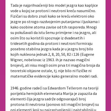
Tada je najprihvaćeniji bio model jezgra kao kapljice
vode u kojoj se protoni i neutroni kreću nasumično.
Fizičari su dobro znali kako se kreću elektroni oko
jezgre po strogo razdvojenim putanjama i ljuskama i
kako osobine atoma zavise od tih rasporeda. Mnogi
su pokušavali da istu šemu primijene i na jezgro, ali
osim što su koristili spoznaje iz dvadesetih i
tridesetih godina da protoni i neutroni formiraju
posebno stabilna jezgra kada je u jezgru broj bilo
kojih nukleona jednak 2, 8, 20, 50, 82 i 126 (Eugene
Wigner, nobelovac iz 1963. ih je nazvao magični
brojevi), ali nisu mogli osim prva tri magična broja da
teoretski objasne ostale, tj. nije bilo ni fizičke ni
matematičke evidencije kako generalno model radi.
1946. godine radeći sa Edwardom Tellerom na teoriji
porijekla hemijskih elemenata Marija je zapazila da
elementi čija jezgra sadrže odgovarajući broj
protona ili neutrona (ponovo isti magični brojevi) su
oni elementi koji su najzastupljeniji i najstabilniji u