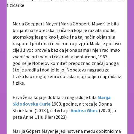
Maria Goeppert Mayer (Maria Göppert-Mayer) je bila
briljantna teoretska fizičarka koja je razvila model
atomskog jezgra kao ljuske i na taj način objasnila
raspored protona i neutrona u jezgru. Mada je gotovo
cijeli život provela bez da je ona sama i njen rad imao
zvanična priznanja i čak radila neplaćeno, 1963.
godine je Nobelov komitet prepoznao značaj onoga
što je uradila i dodijelio joj Nobelovu nagradu za
fiziku kao drugoj ženi u dotadašnjoj dodjeli nagrada iz
fizike.
Prva žena koja je dobila tu nagradu je bila
Marija
Sklodovska Curie
1903. godine, a treća je Donna
Strickland (2018.), četvrta je
Andrea Ghez
(2020), a
peta Anne L'Huillier (2023).
Marija Göpert Mayer je jedinstvena među dobitnicima