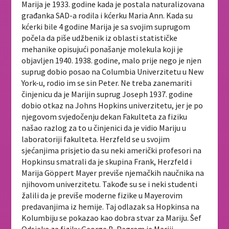
Marija je 1933. godine kada je postala naturalizovana
građanka SAD-a rodila i kćerku Maria Ann. Kada su
kćerki bile 4 godine Marija je sa svojim suprugom
počela da piše udžbenik iz oblasti statističke
mehanike opisujući ponašanje molekula koji je
objavljen 1940. 1938. godine, malo prije nego je njen
suprug dobio posao na Columbia Univerzitetu u New
York-u, rodio im se sin Peter. Ne treba zanemariti
činjenicu da je Marijin suprug Joseph 1937. godine
dobio otkaz na Johns Hopkins univerzitetu, jer je po
njegovom svjedočenju dekan Fakulteta za fiziku
našao razlog za to u činjenici da je vidio Mariju u
laboratoriji fakulteta. Herzfeld se u svojim
sjećanjima prisjetio da su neki američki profesori na
Hopkinsu smatrali da je skupina Frank, Herzfeld i
Marija Göppert Mayer previše njemačkih naučnika na
njihovom univerzitetu. Takođe su se i neki studenti
žalili da je previše moderne fizike u Mayerovim
predavanjima iz hemije. Taj odlazak sa Hopkinsa na
Kolumbiju se pokazao kao dobra stvar za Mariju. Šef
Odsjeka za fiziku George B. Pegram je Mariji