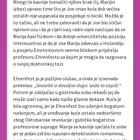
Mnogi će kasnije tumačiti njihov brak (tj. Marijin
izbor) upravo time što je Joe imao kola dok većina
ostalih nije uspjevala da posjeduje ni bicikl. Možda je
to tačno, ali ne treba zaboraviti da je Joe bio sličan
njenom ocu i da je cijeli svoj radni vijek nastojao da se
Marija bavi fizikom i da dobije univerzitetsku poziciju.
Interesantno je da je Joe Mariju odvezao u Holandiju
u posjetu Einsteinovom veoma bliskom prijatelju
profesoru Ehrenfestu sa kojim je mogla da razgovara
o svojoj doktorskoj tezi.
Ehrenfest ju je pažljivo slušao, a onda je iznenada
prekinuo: „
Govorila si dovoljno dugo: sada to zapiši.
“
Potom je zaključao u gostinsku sobu rekavši joj da
može izaći samo kada ispiše glavne dokaze. Kuća je
bila ogromna, jer je Ehrenfest bio oženjen bogatom
ruskinjom, ali je uređivanje kuće ostalo nedovršeno
zbog Oktobarske revolucije i gubitka bogatstva
profesorove supruge. Marija se kasnije sjećala te sobe
jer je jedan zid bio ispunjen detektivskim romanima,