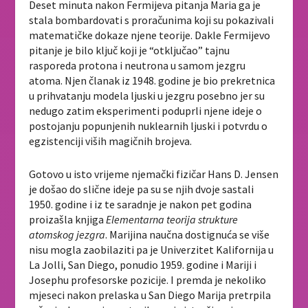
Deset minuta nakon Fermijeva pitanja Maria ga je
stala bombardovati s proračunima koji su pokazivali
matematičke dokaze njene teorije. Dakle Fermijevo
pitanje je bilo ključ koji je “otključao” tajnu
rasporeda protona i neutrona u samom jezgru
atoma. Njen članak iz 1948. godine je bio prekretnica
u prihvatanju modela ljuski u jezgru posebno jer su
nedugo zatim eksperimenti poduprli njene ideje o
postojanju popunjenih nuklearnih ljuski i potvrdu o
egzistenciji viših magičnih brojeva.
Gotovo u isto vrijeme njemački fizičar Hans D. Jensen
je došao do slične ideje pa su se njih dvoje sastali
1950. godine i iz te saradnje je nakon pet godina
proizašla knjiga
Elementarna teorija strukture
atomskog jezgra
. Marijina naučna dostignuća se više
nisu mogla zaobilaziti pa je Univerzitet Kalifornija u
La Jolli, San Diego, ponudio 1959. godine i Mariji i
Josephu profesorske pozicije. I premda je nekoliko
mjeseci nakon prelaska u San Diego Marija pretrpila