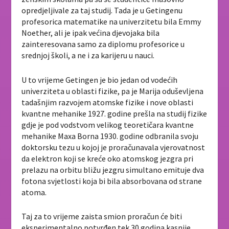
opredjeljivale za taj studij. Tada je u Getingenu
profesorica matematike na univerzitetu bila Emmy
Noether, ali je ipak većina djevojaka bila
zainteresovana samo za diplomu profesorice u
srednjoj školi, a ne i za karijeru u nauci.
U to vrijeme Getingen je bio jedan od vodećih
univerziteta u oblasti fizike, pa je Marija oduševljena
tadašnjim razvojem atomske fizike i nove oblasti
kvantne mehanike 1927. godine prešla na studij fizike
gdje je pod vodstvom velikog teoretičara kvantne
mehanike Maxa Borna 1930. godine odbranila svoju
doktorsku tezu u kojoj je proračunavala vjerovatnost
da elektron koji se kreće oko atomskog jezgra pri
prelazu na orbitu bližu jezgru simultano emituje dva
fotona svjetlosti koja bi bila absorbovana od strane
atoma.
Taj za to vrijeme zaista smion proračun će biti
eksperimentalno potvrđen tek 30 godina kasnije