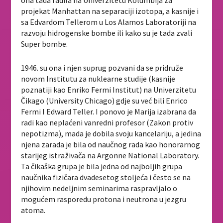
ona tada radila na Univerzitetu Kolumbija za
projekat Manhattan na separaciji izotopa, a kasnije i
sa Edvardom Tellerom u Los Alamos Laboratoriji na
razvoju hidrogenske bombe ili kako su je tada zvali
Super bombe.
1946. su ona i njen suprug pozvani da se pridruže
novom Institutu za nuklearne studije (kasnije
poznatiji kao Enriko Fermi Institut) na Univerzitetu
Čikago (University Chicago) gdje su već bili Enrico
Fermi I Edward Teller. I ponovo je Marija izabrana da
radi kao neplaćeni vanredni profesor (Zakon protiv
nepotizma), mada je dobila svoju kancelariju, a jedina
njena zarada je bila od naučnog rada kao honorarnog
starijeg istraživača na Argonne National Laboratory.
Ta čikaška grupa je bila jedna od najboljih grupa
naučnika fizičara dvadesetog stoljeća i često se na
njihovim nedeljnim seminarima raspravljalo o
mogućem rasporedu protona i neutrona u jezgru
atoma.