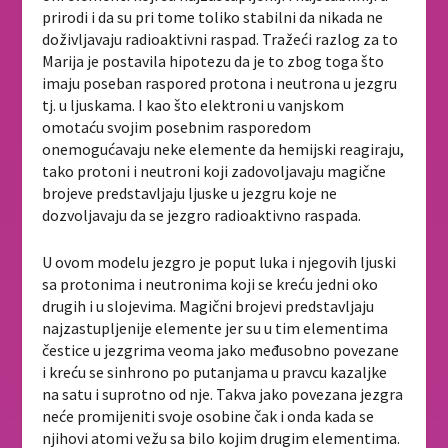
prirodi i da su pri tome toliko stabilni da nikada ne
doživljavaju radioaktivni raspad. Tražeći razlog za to
Marija je postavila hipotezu da je to zbog toga što
imaju poseban raspored protona i neutrona u jezgru
tj. u ljuskama. I kao što elektroni u vanjskom
omotaću svojim posebnim rasporedom
onemogućavaju neke elemente da hemijski reagiraju,
tako protoni i neutroni koji zadovoljavaju magične
brojeve predstavljaju ljuske u jezgru koje ne
dozvoljavaju da se jezgro radioaktivno raspada.
U ovom modelu jezgro je poput luka i njegovih ljuski
sa protonima i neutronima koji se kreću jedni oko
drugih i u slojevima. Magični brojevi predstavljaju
najzastupljenije elemente jer su u tim elementima
čestice u jezgrima veoma jako međusobno povezane
i kreću se sinhrono po putanjama u pravcu kazaljke
na satu i suprotno od nje. Takva jako povezana jezgra
neće promijeniti svoje osobine čak i onda kada se
njihovi atomi vežu sa bilo kojim drugim elementima.