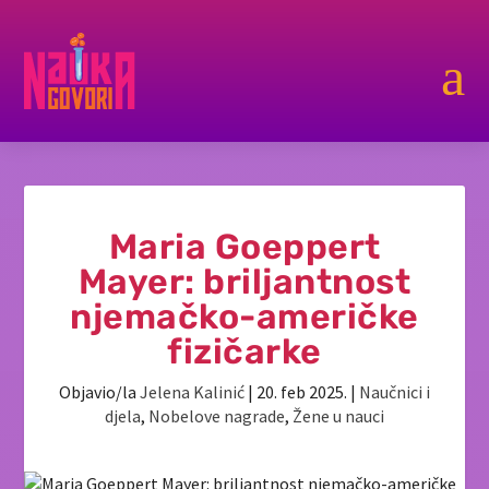
a
Maria Goeppert
Mayer: briljantnost
njemačko-američke
fizičarke
Objavio/la
Jelena Kalinić
|
20. feb 2025.
|
Naučnici i
djela
,
Nobelove nagrade
,
Žene u nauci