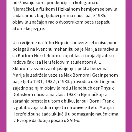
održavanju korespondencije sa kolegama u
Njemačkoj, a fizikom i fizikalnom hemijom se bavila
tada samo zbog ljubavi prema nauci pa je 1935.
objavila značajan rad o dvostrukom beta raspadu
atomske jezgre.
U to vrijeme na John Hopkins univerzitetu nisu puno
polagali na kvantnu mehaniku pa je Marija surađivala
sa Karlom Herzfeldom u toj oblasti i objavljivali su
radove čak i sa Herzfeldovim studentom A. L.
Sklarom vezano za objašnjenje spekta benzena.
Marija je zadržala veze sa Max Bornom i Getingenom
pa je ljeta 1931., 1932., i 1933. provodila u Getingenu i
zajedno sa njim objavila rad u Handbuch der Physik.
Dolaskom nacista na vlast 1933. u Njemačkoj ta
saradnja prestaje u tom obliku, jer su i Born i Frank
izgubili svoja radna mjesta na univerzitetu. Marija i
Herzfeld su se tada uključili u pomaganje naučnicima
iz Evrope da dobiju posao u SAD-u.