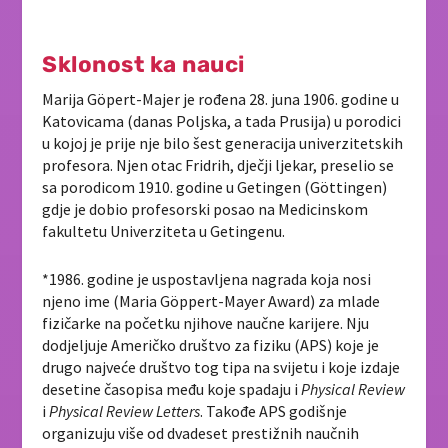
Sklonost ka nauci
Marija Göpert-Majer je rođena 28. juna 1906. godine u
Katovicama (danas Poljska, a tada Prusija) u porodici
u kojoj je prije nje bilo šest generacija univerzitetskih
profesora. Njen otac Fridrih, dječji ljekar, preselio se
sa porodicom 1910. godine u Getingen (Göttingen)
gdje je dobio profesorski posao na Medicinskom
fakultetu Univerziteta u Getingenu.
*1986. godine je uspostavljena nagrada koja nosi
njeno ime (Maria Göppert-Mayer Award) za mlade
fizičarke na početku njihove naučne karijere. Nju
dodjeljuje Američko društvo za fiziku (APS) koje je
drugo najveće društvo tog tipa na svijetu i koje izdaje
desetine časopisa među koje spadaju i
Physical Review
i
Physical Review Letters
. Takođe APS godišnje
organizuju više od dvadeset prestižnih naučnih