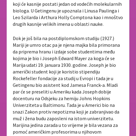
koji će kasnije postati jedan od vodećih molekularnih
biologa. U Getingenu je upoznala i Linusa Paulinga i
Leo Szilarda i Arthura Holly Comptona kao i mnoštvo
drugih kasnije velikih imena u oblasti nauke.
Dok je još bila na postdiplomskom studiju (1927.)
Mariji je umro otac pa je njena majka bila primorana
da priprema hranu i izdaje sobe studentima među
kojima je bio i Joseph Edward Mayer za koga će se
Marija udati 19. januara 1930. godine. Joseph je bio
američki student koji je koristio stipendiju
Rockefeller fondacije za studij u Evropi i tada je u
Getingenu bio asistent kod Jamesa Franck-a. Mladi
par će se preseliti u Ameriku kada Joseph dobije
docenturu na Odsjeku za hemiju Johns Hopkins
Univerziteta u Baltimoru. Tada je u Americi bio na
snazi Zakon protiv nepotizma koji je zabranjivao da
muž i žena budu zaposleni na istom univerzitetu.
Marijina jedina zarada u to vrijeme je bila vezana za
pomoć američkim profesorima u njihovom