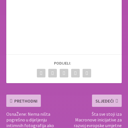
PODIJELI:
PRETHODNI
SLJEDEĆI
OsnaŽene: Nema ništa
Šta sve stoji iza
pogrešno u dijeljenju
Macronove inicijative za
intimnih fotografija ako
razvoj evropske umjetne