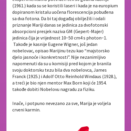
(1961.) kada su se koristili laseri i kada je na europium
dopiranom kristalu uočena florescencija pobuđena
sa dva fotona. Da bi taj događaj obilježili i odali
priznanje Mariji danas se jedinica za dvofotonski
absorpcioni presjek naziva GM (Gepert-Majer)
jedinica čija je vrijednost 10−50 cm4 s photon−1.
Takođe je kasnije Eugene Wigner, još jedan
nobelovac, opisao Marijinu tezu kao “majstorsko
djelo jasnoće i konkretnosti”. Nije nezanimljivo
napomenuti da su u komisiji pred kojom je branila
svoju doktorsku tezu bila dva nobelovca, James
Franck (1925.) i Adolf Otto Reinhold Windaus (1928.),
a treći je bio njen mentor Max Born koji će 1954.
takođe dobiti Nobelovu nagradu za fiziku.
Inače, i potpuno nevezano za sve, Marija je voljela
crveni karmin.