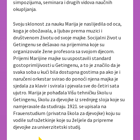
simpozijuma, seminara i drugih vidova naučnih
okupljanja.
Svoju sklonost za nauku Marija je naslijedila od oca,
koga je obožavala, a ljubav prema muzici i
društvenom životu od svoje majke. Socijalni život u
Getingenu se dešavao na prijemima koje su
organizovale žene profesora sa svojom djecom.
Prijemi Marijine majke su uspostavili standard
gostoprimljivosti u Getingenu, a to je značilo da je
svaka soba u kući bila dostupna gostima pa ako je i
naručeni orkestar svirao do ponoći njena majka je
sjedala za klavir i svirala i pjevala sve do četiri sata
ujutro. Marija je pohađala Višu tehničku školu u
Getingenu, školu za djevojke iz srednjeg sloja koje su
namjeravale da studiraju. 1921. se upisala na
Frauenstudium (privatna škola za djevojke) koju su
vodile sufražetkinje koje su željele da pripreme
djevojke za univerzitetski studij.