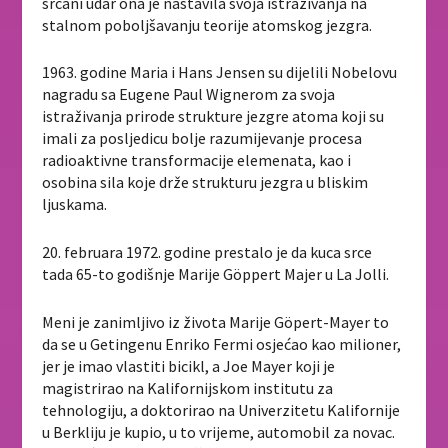
srčani udar ona je nastavila svoja istraživanja na
stalnom poboljšavanju teorije atomskog jezgra.
1963. godine Maria i Hans Jensen su dijelili Nobelovu
nagradu sa Eugene Paul Wignerom za svoja
istraživanja prirode strukture jezgre atoma koji su
imali za posljedicu bolje razumijevanje procesa
radioaktivne transformacije elemenata, kao i
osobina sila koje drže strukturu jezgra u bliskim
ljuskama.
20. februara 1972. godine prestalo je da kuca srce
tada 65-to godišnje Marije Göppert Majer u La Jolli.
Meni je zanimljivo iz života Marije Göpert-Mayer to
da se u Getingenu Enriko Fermi osjećao kao milioner,
jer je imao vlastiti bicikl, a Joe Mayer koji je
magistrirao na Kalifornijskom institutu za
tehnologiju, a doktorirao na Univerzitetu Kalifornije
u Berkliju je kupio, u to vrijeme, automobil za novac.