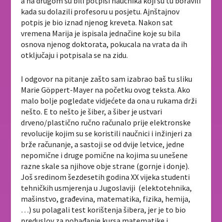
a na drugom su bili potpisi naučnika koji su tu boravili
kada su dolazili profesoru u posjetu. Ajnštajnov
potpis je bio iznad njenog kreveta. Nakon sat
vremena Marija je ispisala jednačine koje su bila
osnova njenog doktorata, pokucala na vrata da ih
otključaju i potpisala se na zidu.
I odgovor na pitanje zašto sam izabrao baš tu sliku
Marie Göppert-Mayer na početku ovog teksta. Ako
malo bolje pogledate vidjećete da ona u rukama drži
nešto. E to nešto je šiber, a šiber je ustvari
drveno/plastično ručno računalo prije elektronske
revolucije kojim su se koristili naučnici i inžinjeri za
brže računanje, a sastoji se od dvije letvice, jedne
nepomične i druge pomične na kojima su unešene
razne skale sa njihove obje strane (gornje i donje).
Još sredinom šezdesetih godina XX vijeka studenti
tehničkih usmjerenja u Jugoslaviji (elektotehnika,
mašinstvo, građevina, matematika, fizika, hemija,
…) su polagali test korištenja šibera, jer je to bio
preduslov za pohađanje kursa matematike i