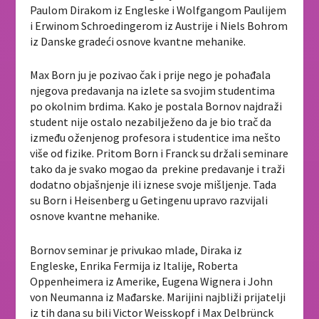
Paulom Dirakom iz Engleske i Wolfgangom Paulijem
i Erwinom Schroedingerom iz Austrije i Niels Bohrom
iz Danske gradeći osnove kvantne mehanike.
Max Born ju je pozivao čak i prije nego je pohađala
njegova predavanja na izlete sa svojim studentima
po okolnim brdima. Kako je postala Bornov najdraži
student nije ostalo nezabilježeno da je bio trač da
između oženjenog profesora i studentice ima nešto
više od fizike. Pritom Born i Franck su držali seminare
tako da je svako mogao da prekine predavanje i traži
dodatno objašnjenje ili iznese svoje mišljenje. Tada
su Born i Heisenberg u Getingenu upravo razvijali
osnove kvantne mehanike.
Bornov seminar je privukao mlade, Diraka iz
Engleske, Enrika Fermija iz Italije, Roberta
Oppenheimera iz Amerike, Eugena Wignera i John
von Neumanna iz Mađarske. Marijini najbliži prijatelji
iz tih dana su bili Victor Weisskopf i Max Delbrünck